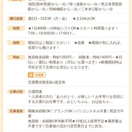
池田(熊本県)駅から---分／韓々坂駅から---分／県立体育館前
駅から---分／田崎橋駅から---分／二本木口駅から---分
週2日～5日OK（月～金） ★土日休みOK
曜日頻度
★1日4時間～の時短シフトOK★スタート時間選べます！
時間
7:00～16:009:00～17:0011:…
開始日はご相談ください！ ★急募 ★職場が気に入れば、
期間
長期でも働けます！
無資格未経験：時給1350円～ 経験者：時給1400円～★日
時給
払い／週払い制度あり（月払いも選べます）※稼働開始時は
手続き完了次第のお支払いとなります。
交通費
交通費全額支給※規定有
介護関連
仕事内容
＊入居者の方の「ありがとう」が嬉しい＊お年寄りを笑顔に
する介護のお仕事です。おじいちゃん、おばあちゃ…
職種未経験OK / ブランクOK / パソコンスキル不要 / 英語力不
応募資格
要
無資格・未経験OK年齢不問★10名以上採用予定★履歴書は
不要です▽応募後の流れ1)翌営業日までに担当…