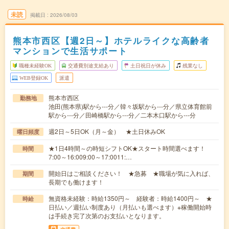
未読
掲載日
2026/08/03
熊本市西区【週2日～】ホテルライクな高齢者
マンションで生活サポート
職種未経験OK
交通費別途支給あり
土日祝日が休み
残業なし
WEB登録OK
派遣
熊本市西区
勤務地
池田(熊本県)駅から---分／韓々坂駅から---分／県立体育館前
駅から---分／田崎橋駅から---分／二本木口駅から---分
週2日～5日OK（月～金） ★土日休みOK
曜日頻度
★1日4時間～の時短シフトOK★スタート時間選べます！
時間
7:00～16:009:00～17:0011:…
開始日はご相談ください！ ★急募 ★職場が気に入れば、
期間
長期でも働けます！
無資格未経験：時給1350円～ 経験者：時給1400円～ ★
時給
日払い／週払い制度あり（月払いも選べます）※稼働開始時
は手続き完了次第のお支払いとなります。