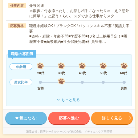
介護関連
仕事内容
≪散歩に付き添ったり、お話し相手になったり≫「え？意外
に簡単！」と思うくらい、スグできる仕事からスタ…
職種未経験OK / ブランクOK / パソコンスキル不要 / 英語力不
応募資格
要
■資格・経験・年齢不問■学歴不問■10名以上採用予定！■履
歴書不要■面談確約■社会保険完備■社員登用…
職場の雰囲気
年齢層
20代
30代
40代
50代
60代
男女比率
女性
男性
もっと見る
気になる!
応募へ進む
詳しく見る
派遣会社
日研トータルソーシング株式会社 メディカルケア事業部