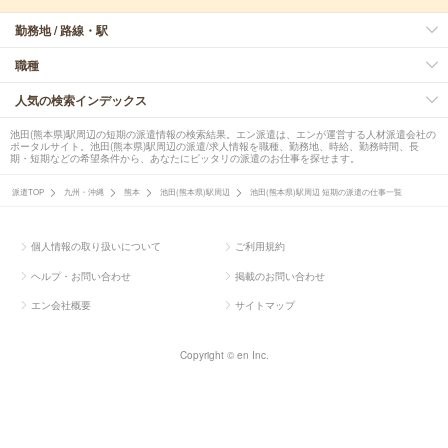
勤務地 / 路線・駅
職種
人気の検索インデックス
池田(熊本県)駅周辺の短期の派遣情報の検索結果。エン派遣は、エンが運営する人材派遣会社の
ポータルサイト。池田(熊本県)駅周辺の派遣/求人情報を職種、勤務地、時給、勤務時間、長
期・短期などの希望条件から、あなたにピッタリの派遣のお仕事を探せます。
派遣TOP
九州・沖縄
熊本
池田(熊本県)駅周辺
池田(熊本県)駅周辺 短期の派遣の仕事一覧
個人情報の取り扱いについて
ご利用規約
ヘルプ・お問い合わせ
掲載のお問い合わせ
エン会社概要
サイトマップ
Copyright © en Inc.