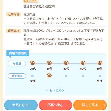
交通費
交通費全額支給※規定有
介護関連
仕事内容
＊入居者の方の「ありがとう」が嬉しい＊お年寄りを笑顔に
する介護のお仕事です。おじいちゃん、おばあちゃ…
職種未経験OK / ブランクOK / パソコンスキル不要 / 英語力不
応募資格
要
無資格・未経験OK年齢不問★10名以上採用予定★履歴書は
不要です▽応募後の流れ1)翌営業日までに担当…
職場の雰囲気
年齢層
20代
30代
40代
50代
60代
男女比率
女性
男性
もっと見る
気になる!
応募へ進む
詳しく見る