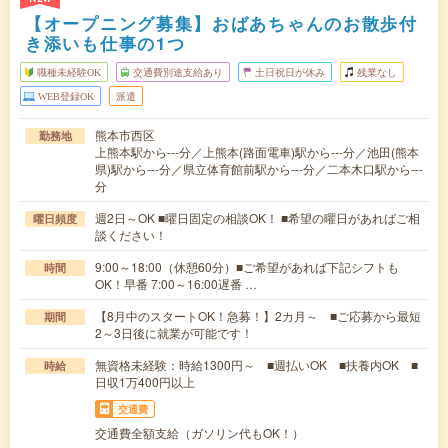
【オープニング募集】おばあちゃんのお散歩付
き添いも仕事の1つ
職種未経験OK
交通費別途支給あり
土日祝日が休み
残業なし
WEB登録OK
派遣
熊本市西区
勤務地
上熊本駅から---分／上熊本(路面電車)駅から---分／池田(熊本
県)駅から---分／県立体育館前駅から---分／二本木口駅から---
分
週2日～OK ■曜日固定の相談OK！ ■希望の曜日があればご相
曜日頻度
談ください！
9:00～18:00（休憩60分）■ご希望があれば下記シフトも
時間
OK！早番 7:00～16:00遅番 …
【8月中のスタートOK！急募！】2カ月～ ■ご応募から最短
期間
2～3日後に就業が可能です！
無資格未経験：時給1300円～ ■週払いOK ■扶養内OK ■
時給
日収1万400円以上
交通費
交通費全額支給（ガソリン代もOK！）