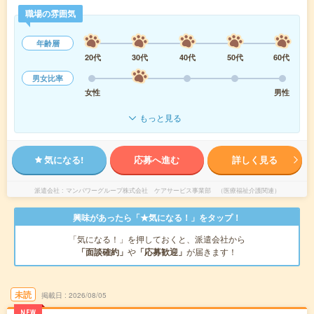
職場の雰囲気
年齢層
20代
30代
40代
50代
60代
男女比率
女性
男性
もっと見る
気になる!
応募へ進む
詳しく見る
派遣会社
マンパワーグループ株式会社 ケアサービス事業部 （医療福祉介護関連）
興味があったら「★気になる！」をタップ！
「気になる！」を押しておくと、派遣会社から
「面談確約」
や
「応募歓迎」
が届きます！
未読
掲載日
2026/08/05
NEW