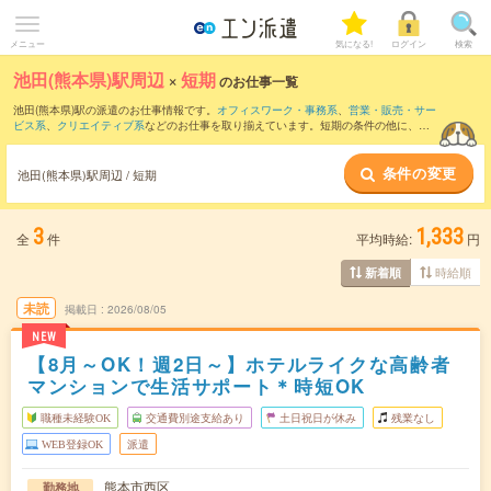
メニュー
気になる!
ログイン
検索
池田(熊本県)駅周辺
×
短期
のお仕事一覧
池田(熊本県)駅の派遣のお仕事情報です。
オフィスワーク・事務系
、
営業・販売・サー
ビス系
、
クリエイティブ系
などのお仕事を取り揃えています。短期の条件の他に、
交
通費別途支給あり
、
職種未経験OK
、
友だちと一緒の応募OK
などでもお探し頂けま
す。
条件の変更
池田(熊本県)駅周辺 / 短期
3
1,333
全
件
平均時給:
円
時給順
新着順
未読
掲載日
2026/08/05
NEW
【8月～OK！週2日～】ホテルライクな高齢者
マンションで生活サポート＊時短OK
職種未経験OK
交通費別途支給あり
土日祝日が休み
残業なし
WEB登録OK
派遣
熊本市西区
勤務地