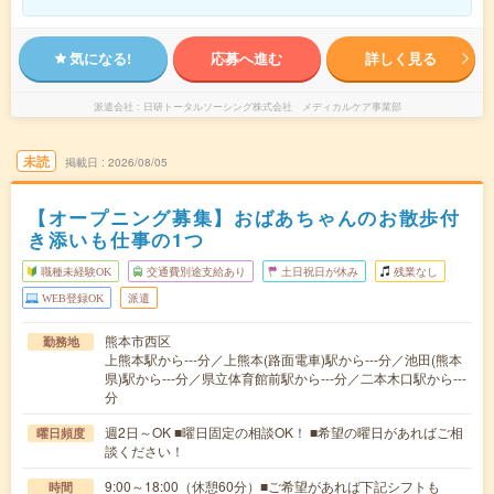
気になる!
応募へ進む
詳しく見る
派遣会社
日研トータルソーシング株式会社 メディカルケア事業部
未読
掲載日
2026/08/05
【オープニング募集】おばあちゃんのお散歩付
き添いも仕事の1つ
職種未経験OK
交通費別途支給あり
土日祝日が休み
残業なし
WEB登録OK
派遣
熊本市西区
勤務地
上熊本駅から---分／上熊本(路面電車)駅から---分／池田(熊本
県)駅から---分／県立体育館前駅から---分／二本木口駅から---
分
週2日～OK ■曜日固定の相談OK！ ■希望の曜日があればご相
曜日頻度
談ください！
9:00～18:00（休憩60分）■ご希望があれば下記シフトも
時間