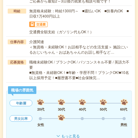
ご応募から最短2～3日後の就業も相談可能です！
無資格未経験：時給1300円～ ■週払いOK ■扶養内OK ■
時給
日収1万400円以上
交通費
交通費全額支給（ガソリン代もOK！）
介護関連
仕事内容
＜無資格・未経験OK！お話相手などの生活支援＞ 施設にい
るおじいちゃん・おばあちゃんのお話し相手など…
職種未経験OK / ブランクOK / パソコンスキル不要 / 英語力不
応募資格
要
■無資格・未経験OK！■年齢・学歴不問！ブランクOK!■10名
以上採用予定！■履歴書不要■社会保険完…
職場の雰囲気
年齢層
20代
30代
40代
50代
60代
男女比率
女性
男性
もっと見る