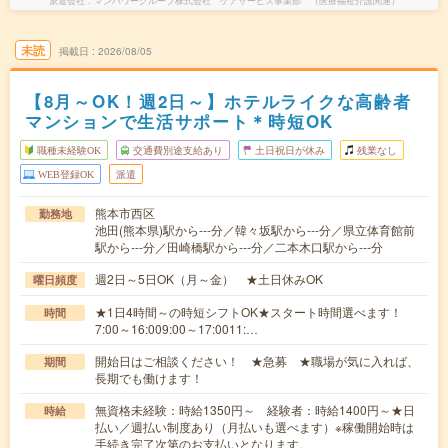
派遣会社
マンパワーグループ株式会社 ケアサービス事業部 （医療福祉介護関連）
未読
掲載日
2026/08/05
【8月～OK！週2日～】ホテルライクな高齢者
マンションで生活サポート＊時短OK
職種未経験OK
交通費別途支給あり
土日祝日が休み
残業なし
WEB登録OK
派遣
熊本市西区
勤務地
池田(熊本県)駅から---分／韓々坂駅から---分／県立体育館前
駅から---分／田崎橋駅から---分／二本木口駅から---分
週2日～5日OK（月～金） ★土日休みOK
曜日頻度
★1日4時間～の時短シフトOK★スタート時間選べます！
時間
7:00～16:009:00～17:0011:…
開始日はご相談ください！ ★急募 ★職場が気に入れば、
期間
長期でも働けます！
無資格未経験：時給1350円～ 経験者：時給1400円～★日
時給
払い／週払い制度あり（月払いも選べます）※稼働開始時は
手続き完了次第のお支払いとなります。