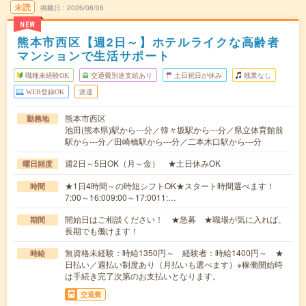
未読
掲載日
2026/08/08
NEW
熊本市西区【週2日～】ホテルライクな高齢者
マンションで生活サポート
職種未経験OK
交通費別途支給あり
土日祝日が休み
残業なし
WEB登録OK
派遣
熊本市西区
勤務地
池田(熊本県)駅から---分／韓々坂駅から---分／県立体育館前
駅から---分／田崎橋駅から---分／二本木口駅から---分
週2日～5日OK（月～金） ★土日休みOK
曜日頻度
★1日4時間～の時短シフトOK★スタート時間選べます！
時間
7:00～16:009:00～17:0011:…
開始日はご相談ください！ ★急募 ★職場が気に入れば、
期間
長期でも働けます！
無資格未経験：時給1350円～ 経験者：時給1400円～ ★
時給
日払い／週払い制度あり（月払いも選べます）※稼働開始時
は手続き完了次第のお支払いとなります。
交通費