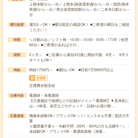
上熊本駅から---分／上熊本(路面電車)駅から---分／池田(熊本
県)駅から---分／県立体育館前駅から---分／二本木口駅から---
分
週3日～OK！ ■曜日固定の相談OK！ ■ご希望の曜日をご相談
曜日頻度
ください！
＼日勤のみ／シフト例・10:00～15:00・9:00～17:00（休憩
時間
60分）■ご希望があればその…
2ヶ月～ ■ご応募から最短3日後に開始可能 8月～、9月ス
期間
タートもOK！
時給1700円～ ■週払いOK ■日収1万3600円以上
時給
交通費
交通費全額支給
看護師・准看護師
仕事内容
【介護施設で体調などの記録がメイン＊看護師】▼具体的に
は…○体温、血圧などのチェック・記録○お薬の飲…
職種未経験OK / ブランクOK / パソコンスキル不要 / 英語力不
応募資格
要
≪履歴書不要≫・年齢不問（50代・60代の方も活躍中！）・
未経験OK・ブランクOK・看護師資格（准看…