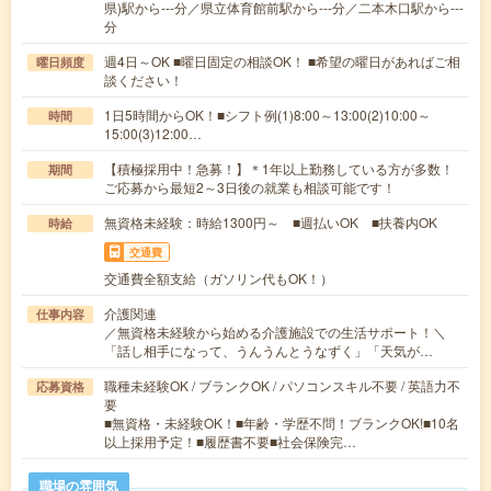
県)駅から---分／県立体育館前駅から---分／二本木口駅から---
分
週4日～OK ■曜日固定の相談OK！ ■希望の曜日があればご相
曜日頻度
談ください！
1日5時間からOK！■シフト例(1)8:00～13:00(2)10:00～
時間
15:00(3)12:00…
【積極採用中！急募！】＊1年以上勤務している方が多数！
期間
ご応募から最短2～3日後の就業も相談可能です！
無資格未経験：時給1300円～ ■週払いOK ■扶養内OK
時給
交通費
交通費全額支給（ガソリン代もOK！）
介護関連
仕事内容
／無資格未経験から始める介護施設での生活サポート！＼
「話し相手になって、うんうんとうなずく」「天気が…
職種未経験OK / ブランクOK / パソコンスキル不要 / 英語力不
応募資格
要
■無資格・未経験OK！■年齢・学歴不問！ブランクOK!■10名
以上採用予定！■履歴書不要■社会保険完…
職場の雰囲気