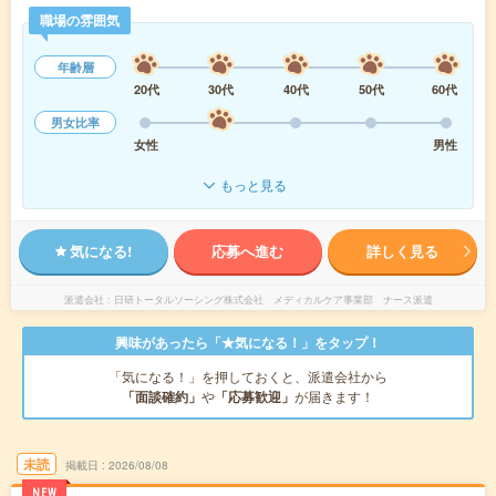
職場の雰囲気
年齢層
20代
30代
40代
50代
60代
男女比率
女性
男性
もっと見る
気になる!
応募へ進む
詳しく見る
派遣会社
日研トータルソーシング株式会社 メディカルケア事業部 ナース派遣
興味があったら「★気になる！」をタップ！
「気になる！」を押しておくと、派遣会社から
「面談確約」
や
「応募歓迎」
が届きます！
未読
掲載日
2026/08/08
NEW