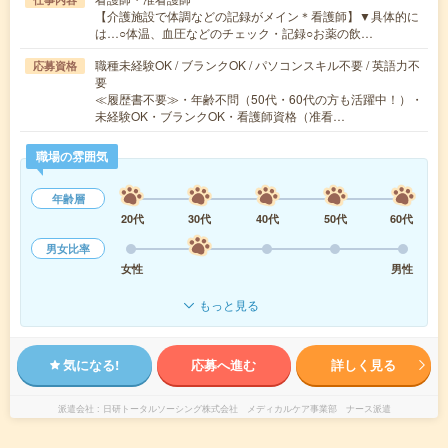
【介護施設で体調などの記録がメイン＊看護師】▼具体的に
は…○体温、血圧などのチェック・記録○お薬の飲…
職種未経験OK / ブランクOK / パソコンスキル不要 / 英語力不
応募資格
要
≪履歴書不要≫・年齢不問（50代・60代の方も活躍中！）・
未経験OK・ブランクOK・看護師資格（准看…
職場の雰囲気
年齢層
20代
30代
40代
50代
60代
男女比率
女性
男性
もっと見る
気になる!
応募へ進む
詳しく見る
派遣会社
日研トータルソーシング株式会社 メディカルケア事業部 ナース派遣