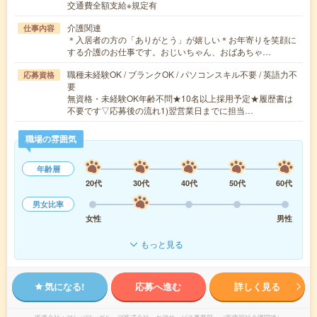
交通費全額支給※規定有
介護関連
仕事内容
＊入居者の方の「ありがとう」が嬉しい＊お年寄りを笑顔に
する介護のお仕事です。おじいちゃん、おばあちゃ…
職種未経験OK / ブランクOK / パソコンスキル不要 / 英語力不
応募資格
要
無資格・未経験OK年齢不問★10名以上採用予定★履歴書は
不要です▽応募後の流れ1)翌営業日までに担当…
職場の雰囲気
年齢層
20代
30代
40代
50代
60代
男女比率
女性
男性
もっと見る
気になる!
応募へ進む
詳しく見る