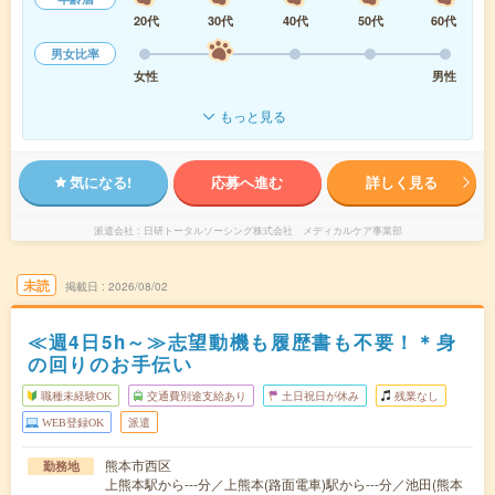
20代
30代
40代
50代
60代
男女比率
女性
男性
もっと見る
気になる!
応募へ進む
詳しく見る
派遣会社
日研トータルソーシング株式会社 メディカルケア事業部
未読
掲載日
2026/08/02
≪週4日5h～≫志望動機も履歴書も不要！＊身
の回りのお手伝い
職種未経験OK
交通費別途支給あり
土日祝日が休み
残業なし
WEB登録OK
派遣
熊本市西区
勤務地
上熊本駅から---分／上熊本(路面電車)駅から---分／池田(熊本