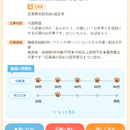
交通費
交通費全額支給※規定有
介護関連
仕事内容
＊入居者の方の「ありがとう」が嬉しい＊お年寄りを笑顔に
する介護のお仕事です。おじいちゃん、おばあちゃ…
職種未経験OK / ブランクOK / パソコンスキル不要 / 英語力不
応募資格
要
無資格・未経験OK年齢不問★10名以上採用予定★履歴書は
不要です▽応募後の流れ1)翌営業日までに担当…
職場の雰囲気
年齢層
20代
30代
40代
50代
60代
男女比率
女性
男性
もっと見る
気になる!
応募へ進む
詳しく見る