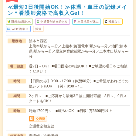
≪最短3日後開始OK！≫体温・血圧の記録メイ
ン＊看護師資格で高収入Get！
職種未経験OK
交通費別途支給あり
土日祝日が休み
残業なし
WEB登録OK
派遣
熊本市西区
勤務地
上熊本駅から---分／上熊本(路面電車)駅から---分／池田(熊本
県)駅から---分／県立体育館前駅から---分／二本木口駅から---
分
週2日～OK！ ■曜日固定の相談OK！ ■ご希望の曜日をご相談
曜日頻度
ください！
【日勤のみ】9:00～17:00（休憩60分）■ご希望があればその
時間
他シフトもOK！（例）8:30～1…
2ヶ月～ ■ご応募から最短3日後に開始可能 8月～、9月ス
期間
タートもOK！
時給1700円～ ■週払いOK ■日収1万3600円以上
時給
交通費
交通費全額支給
看護師・准看護師
仕事内容