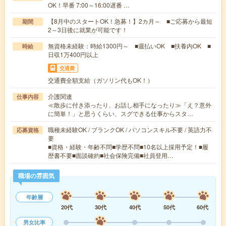
OK！早番 7:00～16:00遅番 …
【8月中のスタートOK！急募！】2カ月～ ■ご応募から最短
期間
2～3日後に就業が可能です！
無資格未経験：時給1300円～ ■週払いOK ■扶養内OK ■
時給
日収1万400円以上
交通費
交通費全額支給（ガソリン代もOK！）
介護関連
仕事内容
≪散歩に付き添ったり、お話し相手になったり≫「え？意外
に簡単！」と思うくらい、スグできる仕事からスタ…
職種未経験OK / ブランクOK / パソコンスキル不要 / 英語力不
応募資格
要
■資格・経験・年齢不問■学歴不問■10名以上採用予定！■履
歴書不要■面談確約■社会保険完備■社員登用…
職場の雰囲気
年齢層
20代
30代
40代
50代
60代
男女比率