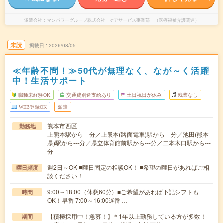
派遣会社
マンパワーグループ株式会社 ケアサービス事業部 （医療福祉介護関連）
未読
掲載日
2026/08/05
≪年齢不問！≫50代が無理なく、なが～く活躍
中！生活サポート
職種未経験OK
交通費別途支給あり
土日祝日が休み
残業なし
WEB登録OK
派遣
熊本市西区
勤務地
上熊本駅から---分／上熊本(路面電車)駅から---分／池田(熊本
県)駅から---分／県立体育館前駅から---分／二本木口駅から---
分
週2日～OK ■曜日固定の相談OK！ ■希望の曜日があればご相
曜日頻度
談ください！
9:00～18:00（休憩60分）■ご希望があれば下記シフトも
時間
OK！早番 7:00～16:00遅番 …
【積極採用中！急募！】＊1年以上勤務している方が多数！
期間