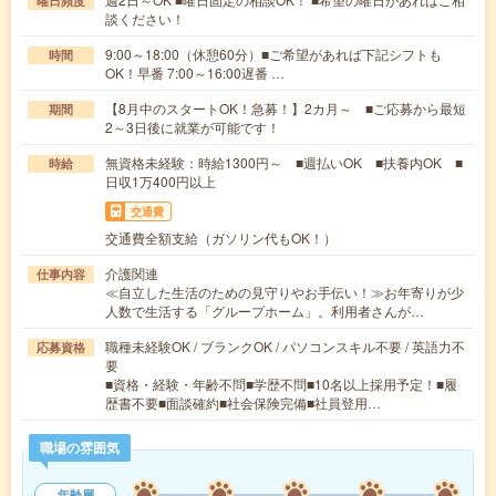
曜日頻度
談ください！
9:00～18:00（休憩60分）■ご希望があれば下記シフトも
時間
OK！早番 7:00～16:00遅番 …
【8月中のスタートOK！急募！】2カ月～ ■ご応募から最短
期間
2～3日後に就業が可能です！
無資格未経験：時給1300円～ ■週払いOK ■扶養内OK ■
時給
日収1万400円以上
交通費
交通費全額支給（ガソリン代もOK！）
介護関連
仕事内容
≪自立した生活のための見守りやお手伝い！≫お年寄りが少
人数で生活する「グループホーム」。利用者さんが…
職種未経験OK / ブランクOK / パソコンスキル不要 / 英語力不
応募資格
要
■資格・経験・年齢不問■学歴不問■10名以上採用予定！■履
歴書不要■面談確約■社会保険完備■社員登用…
職場の雰囲気
年齢層