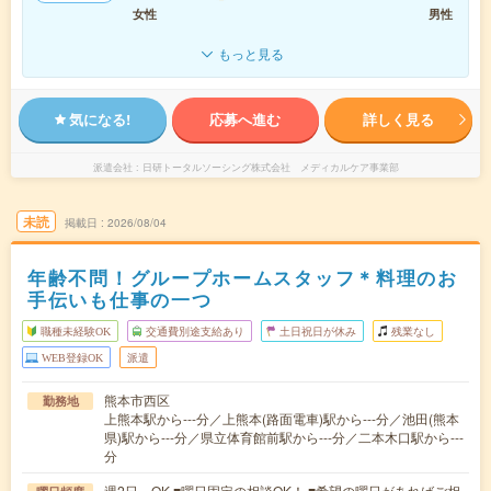
女性
男性
もっと見る
気になる!
応募へ進む
詳しく見る
派遣会社
日研トータルソーシング株式会社 メディカルケア事業部
未読
掲載日
2026/08/04
年齢不問！グループホームスタッフ＊料理のお
手伝いも仕事の一つ
職種未経験OK
交通費別途支給あり
土日祝日が休み
残業なし
WEB登録OK
派遣
熊本市西区
勤務地
上熊本駅から---分／上熊本(路面電車)駅から---分／池田(熊本
県)駅から---分／県立体育館前駅から---分／二本木口駅から---
分
週2日～OK ■曜日固定の相談OK！ ■希望の曜日があればご相