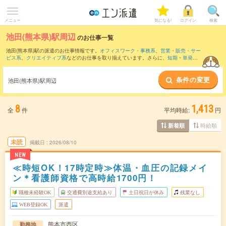
メニュー
気になる!
ログイン
検索
池田(熊本県)駅周辺
のお仕事一覧
池田(熊本県)駅の派遣のお仕事情報です。
オフィスワーク・事務系
、
営業・販売・サー
ビス系
、
クリエイティブ系
などのお仕事を取り揃えています。さらに、
短期
・
単発
な
どの期間や、
職種未経験OK
などのこだわり条件で絞り込んでいただけます。
条件の変更
また、
光の森駅
・
辛島町駅
・
花畑町駅
・
通町筋駅
・
水道町駅
など近隣駅のお仕事もご
池田(熊本県)駅周辺
確認いただけます。
8
1,413
全
件
平均時給:
円
時給順
新着順
未読
掲載日
2026/08/10
NEW
≪時短OK！17時定時≫体温・血圧の記録メイ
ン＊看護師資格で高時給1700円！
職種未経験OK
交通費別途支給あり
土日祝日が休み
残業なし
WEB登録OK
派遣
熊本市西区
勤務地