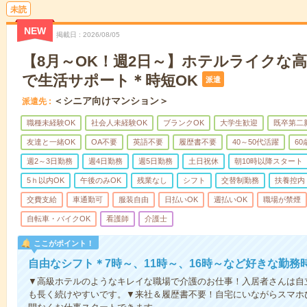
未読
NEW
掲載日
2026/08/05
【8月～OK！週2日～】ホテルライクな
で生活サポート＊時短OK
派遣
＜シニア向けマンション＞
派遣先
職種未経験OK
社会人未経験OK
ブランクOK
大学生歓迎
既卒第二
友達と一緒OK
OA不要
英語不要
履歴書不要
40～50代活躍
6
週2～3日勤務
週4日勤務
週5日勤務
土日祝休
朝10時以降スタート
5ｈ以内OK
午後のみOK
残業なし
シフト
交替制勤務
扶養控内
交費支給
車通勤可
服装自由
日払いOK
週払いOK
職場が禁煙
自転車・バイクOK
看護師
介護士
ここがポイント！
自由なシフト＊7時～、11時～、16時～など好きな勤務
▼高級ホテルのようなキレイな職場で介護のお仕事！入居者さんは自
も長く続けやすいです。▼来社＆履歴書不要！自宅にいながらスマホ