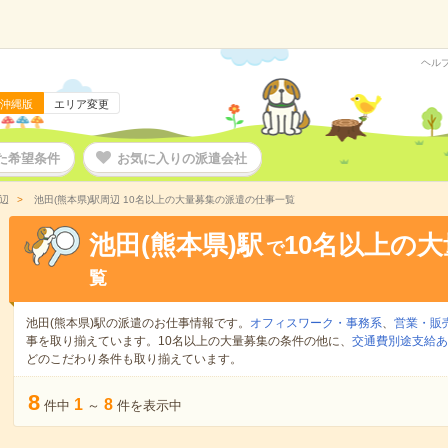
ヘル
沖縄版
エリア変更
た希望条件
お気に入りの派遣会社
辺
池田(熊本県)駅周辺 10名以上の大量募集の派遣の仕事一覧
池田(熊本県)駅
10名以上の
で
覧
池田(熊本県)駅の派遣のお仕事情報です。
オフィスワーク・事務系
、
営業・販
事を取り揃えています。10名以上の大量募集の条件の他に、
交通費別途支給あ
どのこだわり条件も取り揃えています。
8
1
8
件中
～
件を表示中