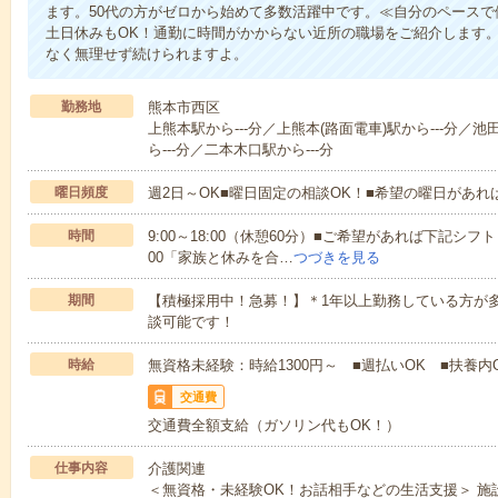
ます。50代の方がゼロから始めて多数活躍中です。≪自分のペースで
土日休みもOK！通勤に時間がかからない近所の職場をご紹介します
なく無理せず続けられますよ。
勤務地
熊本市西区
上熊本駅から---分／上熊本(路面電車)駅から---分／池
ら---分／二本木口駅から---分
曜日頻度
週2日～OK■曜日固定の相談OK！■希望の曜日があ
時間
9:00～18:00（休憩60分）■ご希望があれば下記シフトもOK
00「家族と休みを合…
つづきを見る
期間
【積極採用中！急募！】＊1年以上勤務している方が多
談可能です！
時給
無資格未経験：時給1300円～ ■週払いOK ■扶養内O
交通費
交通費全額支給（ガソリン代もOK！）
仕事内容
介護関連
＜無資格・未経験OK！お話相手などの生活支援＞ 