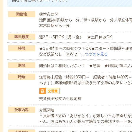
間なくお仕事スタートできます。
勤務地
熊本市西区
池田(熊本県)駅から---分／韓々坂駅から---分／県立体
本木口駅から---分
曜日頻度
週2日～5日OK（月～金） ★土日休みOK
時間
★1日4時間～の時短シフトOK★スタート時間選べます！7:00～1
など残業なし！※Wワー…
つづきを見る
期間
開始日はご相談ください！ ★急募 ★職場が気に入
時給
無資格未経験：時給1350円～ 経験者：時給1400
べます）※稼働開始時は手続き完了次第のお支払いと
交通費
交通費全額支給※規定有
仕事内容
介護関連
＊入居者の方の「ありがとう」が嬉しい＊お年寄りを
ゃん、おばあちゃんが暮らす施設での生活サポートを