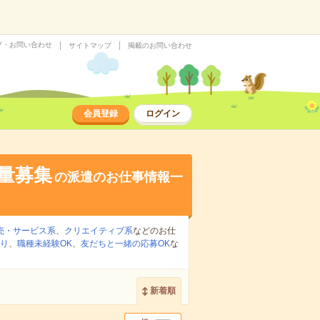
プ・お問い合わせ
サイトマップ
掲載のお問い合わせ
会員登録
ログイン
大量募集
の派遣のお仕事情報一
売・サービス系
、
クリエイティブ系
などのお仕
り
、
職種未経験OK
、
友だちと一緒の応募OK
な
新着順