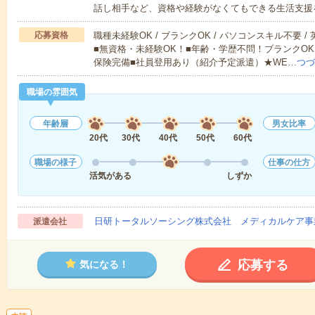
話し相手など、資格や経験がなくてもできる生活支援
応募資格
職種未経験OK / ブランクOK / パソコンスキル不要 /
■無資格・未経験OK！■年齢・学歴不問！ブランクOK
保険完備■社員登用あり（紹介予定派遣）★WE…
つづ
職場の雰囲気
年齢層
男女比率
20代
30代
40代
50代
60代
職場の様子
仕事の仕方
活気がある
しずか
日研トータルソーシング株式会社 メディカルケア事
派遣会社
応募する
気になる！