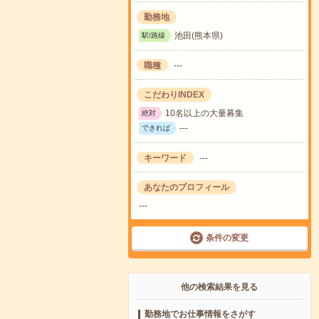
勤務地
池田(熊本県)
駅/路線
職種
---
こだわりINDEX
10名以上の大量募集
絶対
---
できれば
キーワード
---
あなたのプロフィール
---
条件の変更
他の検索結果を見る
勤務地でお仕事情報をさがす