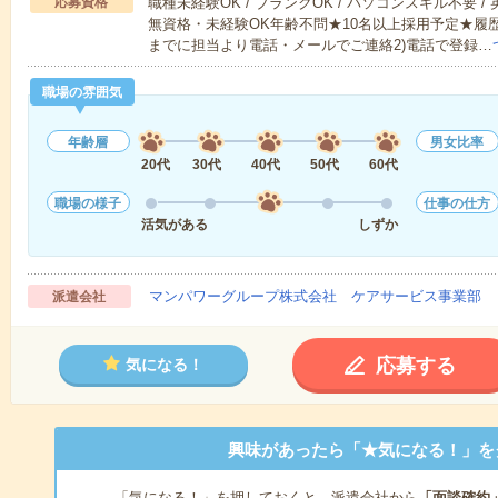
応募資格
職種未経験OK / ブランクOK / パソコンスキル不要 /
無資格・未経験OK年齢不問★10名以上採用予定★履
までに担当より電話・メールでご連絡2)電話で登録…
職場の雰囲気
年齢層
男女比率
20代
30代
40代
50代
60代
職場の様子
仕事の仕方
活気がある
しずか
マンパワーグループ株式会社 ケアサービス事業部 
派遣会社
応募する
気になる！
興味があったら「★気になる！」を
「気になる！」を押しておくと、派遣会社から
「面談確約