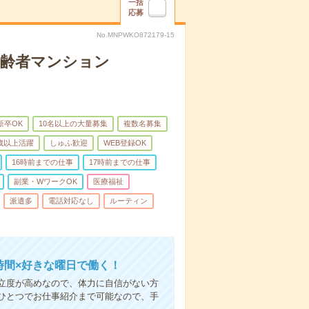
一括
応募
No.MNPWKO872179-15
高齢者マンション
新卒OK
10名以上の大量募集
複数名募集
0歳以上活躍
しゅふ歓迎
WEB登録OK
16時前までの仕事
17時前までの仕事
副業・WワークOK
医療福祉
派遣多
電話対応なし
ルーティン
時間×好きな曜日で働く！
立度が高めなので、体力に自信がない方
ひとつでお仕事紹介まで可能なので、手