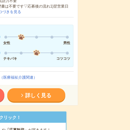
 英語力不要
歴書は不要です▽応募後の流れ1)翌営業日
つづきを見る
女性
男性
テキパキ
コツコツ
（医療福祉介護関連）
詳しく見る
クリック！
」
や
「応募歓迎」
が届きます！