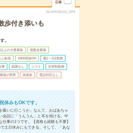
応募
No.NTKOKU22_OP9
散歩付き添いも
ます。
名以上の大量募集
複数名募集
ゅふ歓迎
WEB登録OK
週2～3日勤務
仕事
残業なし
シフト
交替制勤務
職場が禁煙
派遣多
電話対応なし
日祝休みもOKです。
を吸いに行こうか」なんて、おばあちゃ
い会話に「うんうん」と耳を傾ける。中
な仕事の1つです。【資格も経験も不要】
めで土日休みにもできる。そして、「あな