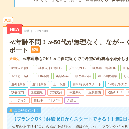
未読
NEW
掲載日
2026/08/05
≪年齢不問！≫50代が無理なく、なが～
ポート
派遣
≪車通勤もOK！≫ご自宅近くでご希望の勤務地を紹介し
派遣先
職種未経験OK
社会人未経験OK
ブランクOK
既卒第二新卒OK
10
友達と一緒OK
OA不要
英語不要
履歴書不要
40～50代活躍
し
週4日勤務
週5日勤務
土日祝休
朝10時以降スタート
17時以降スタ
扶養控内
医療福祉
交費支給
車通勤可
服装自由
週払いOK
ルーティン
自転車・バイクOK
介護士
ここがポイント！
【ブランクOK！経験ゼロからスタートできる！】週2日
≪年齢不問！ゼロから始める介護≫「経験がない」「ブランクがある