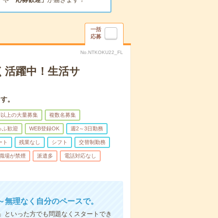
一括
応募
No.NTKOKU22_FL
く活躍中！生活サ
ます。
名以上の大量募集
複数名募集
ゅふ歓迎
WEB登録OK
週2～3日勤務
ート
残業なし
シフト
交替制勤務
職場が禁煙
派遣多
電話対応なし
～無理なく自分のペースで。
」といった方でも問題なくスタートでき