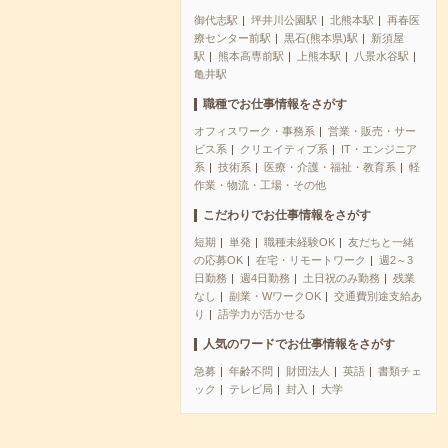
御代志駅
坪井川公園駅
北熊本駅
再春医
療センター前駅
黒石(熊本県)駅
新須屋
駅
熊本高専前駅
上熊本駅
八景水谷駅
亀井駅
職種でお仕事情報をさがす
オフィスワーク・事務系
営業・販売・サー
ビス系
クリエイティブ系
IT・エンジニア
系
技術系
医療・介護・福祉・教育系
軽
作業・物流・工場・その他
こだわりでお仕事情報をさがす
短期
単発
職種未経験OK
友だちと一緒
の応募OK
在宅・リモートワーク
週2～3
日勤務
週4日勤務
土日祝のみ勤務
残業
なし
副業・WワークOK
交通費別途支給あ
り
語学力が活かせる
人気のワードでお仕事情報をさがす
急募
年齢不問
財団法人
英語
書類チェ
ック
テレビ局
封入
大学