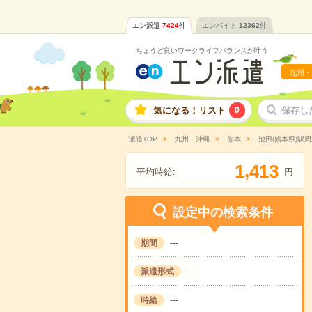
エン派遣
7424
件
エンバイト
12362
件
ちょうど良いワークライフバランスが叶う
九州・
気になる！リスト
0
保存し
派遣TOP
九州・沖縄
熊本
池田(熊本県)駅周
,
1
4
1
3
平均時給:
円
設定中の検索条件
期間
---
派遣形式
---
時給
---