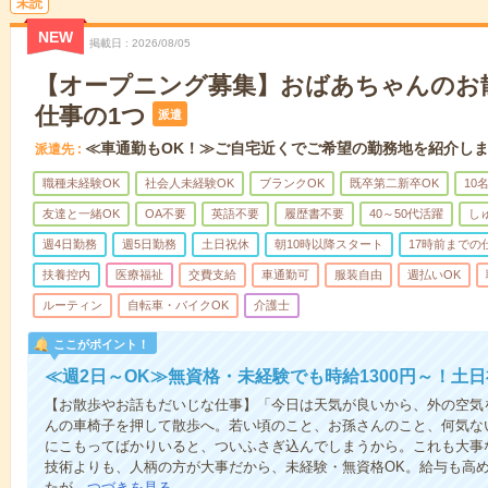
未読
NEW
掲載日
2026/08/05
【オープニング募集】おばあちゃんのお
仕事の1つ
派遣
≪車通勤もOK！≫ご自宅近くでご希望の勤務地を紹介し
派遣先
職種未経験OK
社会人未経験OK
ブランクOK
既卒第二新卒OK
10
友達と一緒OK
OA不要
英語不要
履歴書不要
40～50代活躍
し
週4日勤務
週5日勤務
土日祝休
朝10時以降スタート
17時前までの
扶養控内
医療福祉
交費支給
車通勤可
服装自由
週払いOK
ルーティン
自転車・バイクOK
介護士
ここがポイント！
≪週2日～OK≫無資格・未経験でも時給1300円～！土
【お散歩やお話もだいじな仕事】「今日は天気が良いから、外の空気
んの車椅子を押して散歩へ。若い頃のこと、お孫さんのこと、何気な
にこもってばかりいると、ついふさぎ込んでしまうから。これも大事
技術よりも、人柄の方が大事だから、未経験・無資格OK。給与も高
たが…
つづきを見る