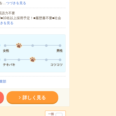
を…
つづきを見る
 英語力不要
!■10名以上採用予定！■履歴書不要■社会
きを見る
女性
男性
テキパキ
コツコツ
業部
詳しく見る
一括