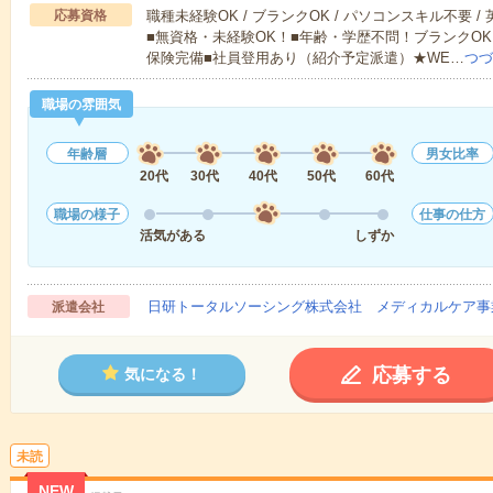
応募資格
職種未経験OK / ブランクOK / パソコンスキル不要 /
■無資格・未経験OK！■年齢・学歴不問！ブランクOK
保険完備■社員登用あり（紹介予定派遣）★WE…
つづ
職場の雰囲気
年齢層
男女比率
20代
30代
40代
50代
60代
職場の様子
仕事の仕方
活気がある
しずか
日研トータルソーシング株式会社 メディカルケア事
派遣会社
応募する
気になる！
未読
NEW