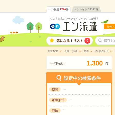
エン派遣
7766
件
エンバイト
12362
件
ちょうど良いワークライフバランスが叶う
九州・
気になる！リスト
0
保存し
派遣TOP
九州・沖縄
熊本
赤瀬駅周辺
,
1
3
0
0
平均時給:
円
設定中の検索条件
期間
---
派遣形式
---
時給
---