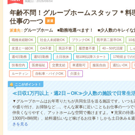
掲載日
2026/08/04
年齢不問！グループホームスタッフ＊料
仕事の一つ
派遣
グループホーム ■勤務地選べます！ ■少人数のキレイな
派遣先
職種未経験OK
社会人未経験OK
ブランクOK
既卒第二新卒OK
10
友達と一緒OK
OA不要
英語不要
履歴書不要
40～50代活躍
し
週4日勤務
週5日勤務
土日祝休
朝10時以降スタート
17時前までの
扶養控内
医療福祉
交費支給
車通勤可
服装自由
週払いOK
ルーティン
自転車・バイクOK
介護士
ここがポイント！
≪日収1万円以上・週2日～OK≫少人数の施設で日常生
▼グループホームはお年寄りたちが共同生活を送る施設です。いつも
や盛り付け、お掃除など…。そんな家事に近いこともお仕事の一つで
仲良くなりやすく、アットホームな空間で働けますよ。▼充実の待遇＆
1300円×8時間）、給料週払いなど稼げるお仕事！しかも土日休み＆
きを見る