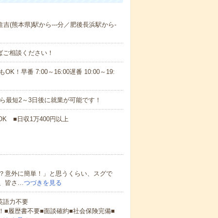
住吉(熊本県)駅から---分／肥後長浜駅から-
ればご相談ください！
！早番 7:00～16:00遅番 10:00～19:
から最短2～3日後に就業が可能です！
K ■日収1万400円以上
？意外に簡単！」と思うくらい、スグで
、皆さ…
つづきを見る
 英語力不要
！■履歴書不要■面談確約■社会保険完備■