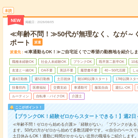
未読
NEW
掲載日
2026/08/05
≪年齢不問！≫50代が無理なく、なが～
ポート
派遣
≪車通勤もOK！≫ご自宅近くでご希望の勤務地を紹介し
派遣先
職種未経験OK
社会人未経験OK
ブランクOK
既卒第二新卒OK
10
友達と一緒OK
OA不要
英語不要
履歴書不要
40～50代活躍
し
週4日勤務
週5日勤務
土日祝休
朝10時以降スタート
17時以降スタ
扶養控内
医療福祉
交費支給
車通勤可
服装自由
週払いOK
ルーティン
自転車・バイクOK
介護士
ここがポイント！
【ブランクOK！経験ゼロからスタートできる！】週2日
≪年齢不問！ゼロから始める介護≫「経験がない」「ブランクがある
ます。50代の方がゼロから始めて多数活躍中です。≪自分のペースで
土日休みもOK！通勤に時間がかからない近所の職場をご紹介します