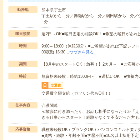
勤務地
熊本県宇土市
宇土駅から---分／赤瀬駅から---分／網田駅から---分／
--分
曜日頻度
週2日～OK■曜日固定の相談OK！■希望の曜日があ
時間
9:00～18:00（休憩60分）■ご希望があれば下記シフトもOK
00夜勤 16:30…
つづきを見る
期間
【8月中のスタートOK！急募！】2カ月～ ■ご応募
時給
無資格未経験：時給1300円～ ■週払いOK ■扶養内O
交通費
交通費全額支給（ガソリン代もOK！）
仕事内容
介護関連
≪散歩に付き添ったり、お話し相手になったり≫「え
きる仕事からスタート！経験がなくて不安だった方も
応募資格
職種未経験OK / ブランクOK / パソコンスキル不要 /
■資格・経験・年齢不問■学歴不問■10名以上採用予定