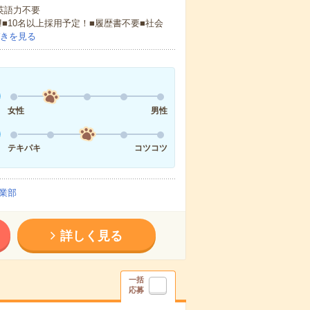
 英語力不要
!■10名以上採用予定！■履歴書不要■社会
きを見る
女性
男性
テキパキ
コツコツ
業部
詳しく見る
一括
応募