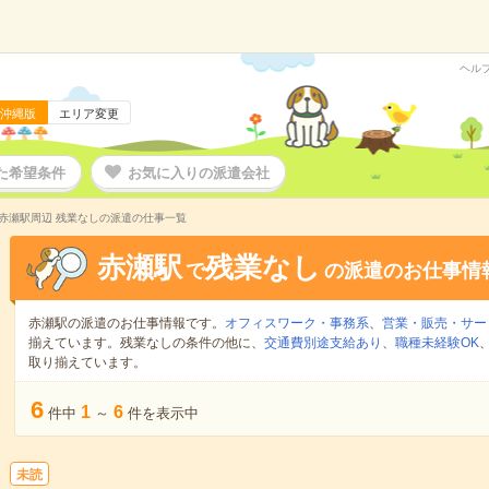
ヘル
沖縄版
エリア変更
た希望条件
お気に入りの派遣会社
赤瀬駅周辺 残業なしの派遣の仕事一覧
赤瀬駅
残業なし
で
の派遣のお仕事情
赤瀬駅の派遣のお仕事情報です。
オフィスワーク・事務系
、
営業・販売・サー
揃えています。残業なしの条件の他に、
交通費別途支給あり
、
職種未経験OK
取り揃えています。
6
1
6
件中
～
件を表示中
未読