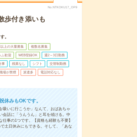
No.NTKOKU17_OP9
散歩付き添いも
ます。
名以上の大量募集
複数名募集
ゅふ歓迎
WEB登録OK
週2～3日勤務
仕事
残業なし
シフト
交替制勤務
職場が禁煙
派遣多
電話対応なし
日祝休みもOKです。
を吸いに行こうか」なんて、おばあちゃ
い会話に「うんうん」と耳を傾ける。中
な仕事の1つです。【資格も経験も不要】
めで土日休みにもできる。そして、「あな