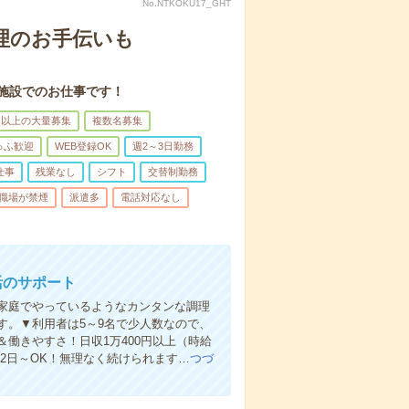
No.NTKOKU17_GHT
理のお手伝いも
施設でのお仕事です！
名以上の大量募集
複数名募集
ゅふ歓迎
WEB登録OK
週2～3日勤務
仕事
残業なし
シフト
交替制勤務
職場が禁煙
派遣多
電話対応なし
活のサポート
家庭でやっているようなカンタンな調理
す。▼利用者は5～9名で少人数なので、
働きやすさ！日収1万400円以上（時給
週2日～OK！無理なく続けられます…
つづ