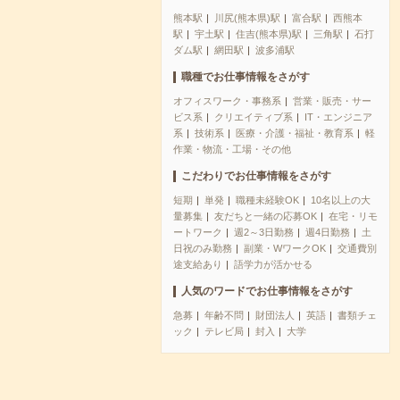
熊本駅
川尻(熊本県)駅
富合駅
西熊本
駅
宇土駅
住吉(熊本県)駅
三角駅
石打
ダム駅
網田駅
波多浦駅
職種でお仕事情報をさがす
オフィスワーク・事務系
営業・販売・サー
ビス系
クリエイティブ系
IT・エンジニア
系
技術系
医療・介護・福祉・教育系
軽
作業・物流・工場・その他
こだわりでお仕事情報をさがす
短期
単発
職種未経験OK
10名以上の大
量募集
友だちと一緒の応募OK
在宅・リモ
ートワーク
週2～3日勤務
週4日勤務
土
日祝のみ勤務
副業・WワークOK
交通費別
途支給あり
語学力が活かせる
人気のワードでお仕事情報をさがす
急募
年齢不問
財団法人
英語
書類チェ
ック
テレビ局
封入
大学