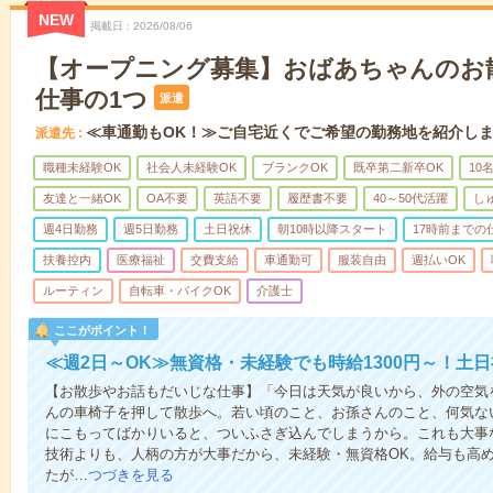
NEW
掲載日
2026/08/06
【オープニング募集】おばあちゃんのお
仕事の1つ
派遣
≪車通勤もOK！≫ご自宅近くでご希望の勤務地を紹介し
派遣先
職種未経験OK
社会人未経験OK
ブランクOK
既卒第二新卒OK
10
友達と一緒OK
OA不要
英語不要
履歴書不要
40～50代活躍
し
週4日勤務
週5日勤務
土日祝休
朝10時以降スタート
17時前までの
扶養控内
医療福祉
交費支給
車通勤可
服装自由
週払いOK
ルーティン
自転車・バイクOK
介護士
ここがポイント！
≪週2日～OK≫無資格・未経験でも時給1300円～！土
【お散歩やお話もだいじな仕事】「今日は天気が良いから、外の空気
んの車椅子を押して散歩へ。若い頃のこと、お孫さんのこと、何気な
にこもってばかりいると、ついふさぎ込んでしまうから。これも大事
技術よりも、人柄の方が大事だから、未経験・無資格OK。給与も高
たが…
つづきを見る