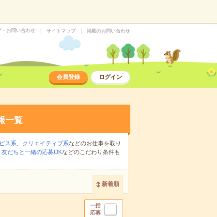
プ・お問い合わせ
サイトマップ
掲載のお問い合わせ
会員登録
ログイン
報一覧
ビス系
、
クリエイティブ系
などのお仕事を取り
、
友だちと一緒の応募OK
などのこだわり条件も
新着順
一括
応募