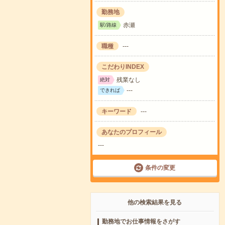
勤務地
赤瀬
駅/路線
職種
---
こだわりINDEX
残業なし
絶対
---
できれば
キーワード
---
あなたのプロフィール
---
条件の変更
他の検索結果を見る
勤務地でお仕事情報をさがす