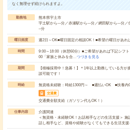
なく無理せず続けられますよ。
勤務地
熊本県宇土市
宇土駅から---分／赤瀬駅から---分／網田駅から---分／
--分
曜日頻度
週2日～OK■曜日固定の相談OK！■希望の曜日があ
時間
9:00～18:00（休憩60分）■ご希望があれば下記シフトもOK
00「家族と休みを合…
つづきを見る
期間
【積極採用中！急募！】＊1年以上勤務している方が多
談可能です！
時給
無資格未経験：時給1300円～ ■週払いOK ■扶養内O
交通費
交通費全額支給（ガソリン代もOK！）
仕事内容
介護関連
＜無資格・未経験OK！お話相手などの生活支援＞ 
話し相手など、資格や経験がなくてもできる生活支援