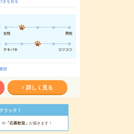
づきを見る
女性
男性
テキパキ
コツコツ
業部
詳しく見る
クリック！
」
や
「応募歓迎」
が届きます！