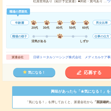
社員登用あり（紹介予定派遣）■昇給・賞与あり …
つ
職場の雰囲気
年齢層
男女比率
20代
30代
40代
50代
60代
職場の様子
仕事の仕方
活気がある
しずか
日研トータルソーシング株式会社 メディカルケア事
派遣会社
応募する
気になる！
興味があったら「★気になる！」を
「気になる！」を押しておくと、派遣会社から
「面談確約