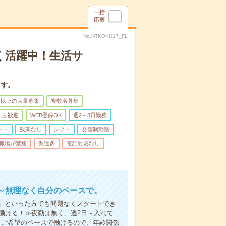
一括
応募
No.NTKOKU17_FL
く活躍中！生活サ
ます。
名以上の大量募集
複数名募集
ゅふ歓迎
WEB登録OK
週2～3日勤務
ート
残業なし
シフト
交替制勤務
職場が禁煙
派遣多
電話対応なし
～無理なく自分のペースで。
」といった方でも問題なくスタートでき
働ける！≫夜勤は無く、週2日～入れて
。ご希望のペースで働けるので、年齢関係