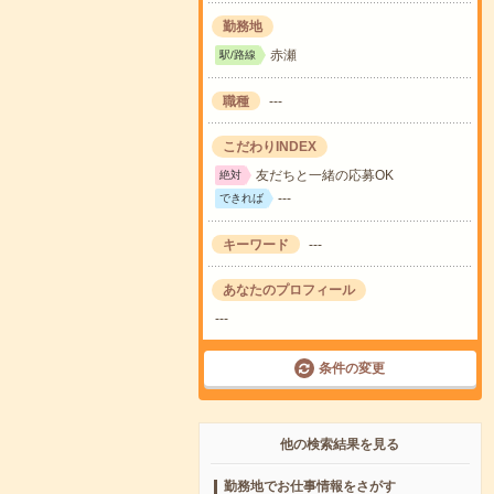
勤務地
赤瀬
駅/路線
職種
---
こだわりINDEX
友だちと一緒の応募OK
絶対
---
できれば
キーワード
---
あなたのプロフィール
---
条件の変更
他の検索結果を見る
勤務地でお仕事情報をさがす