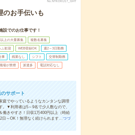
No.NTKOKU17_GHT
理のお手伝いも
施設でのお仕事です！
名以上の大量募集
複数名募集
ゅふ歓迎
WEB登録OK
週2～3日勤務
仕事
残業なし
シフト
交替制勤務
職場が禁煙
派遣多
電話対応なし
活のサポート
家庭でやっているようなカンタンな調理
す。▼利用者は5～9名で少人数なので、
働きやすさ！日収1万400円以上（時給
週2日～OK！無理なく続けられます…
つづ