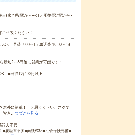
住吉(熊本県)駅から---分／肥後長浜駅から-
ればご相談ください！
！早番 7:00～16:00遅番 10:00～19:
から最短2～3日後に就業が可能です！
K ■日収1万400円以上
？意外に簡単！」と思うくらい、スグで
、皆さ…
つづきを見る
 英語力不要
！■履歴書不要■面談確約■社会保険完備■