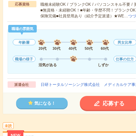
応募資格
職種未経験OK / ブランクOK / パソコンスキル不要 /
■無資格・未経験OK！■年齢・学歴不問！ブランクOK
保険完備■社員登用あり（紹介予定派遣）★WE…
つづ
職場の雰囲気
年齢層
男女比率
20代
30代
40代
50代
60代
職場の様子
仕事の仕方
活気がある
しずか
日研トータルソーシング株式会社 メディカルケア事
派遣会社
応募する
気になる！
未読
NEW