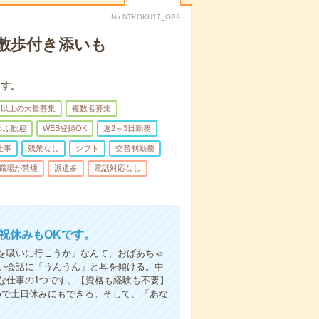
No.NTKOKU17_OP9
散歩付き添いも
ます。
名以上の大量募集
複数名募集
ゅふ歓迎
WEB登録OK
週2～3日勤務
仕事
残業なし
シフト
交替制勤務
職場が禁煙
派遣多
電話対応なし
日祝休みもOKです。
を吸いに行こうか」なんて、おばあちゃ
い会話に「うんうん」と耳を傾ける。中
な仕事の1つです。【資格も経験も不要】
めで土日休みにもできる。そして、「あな