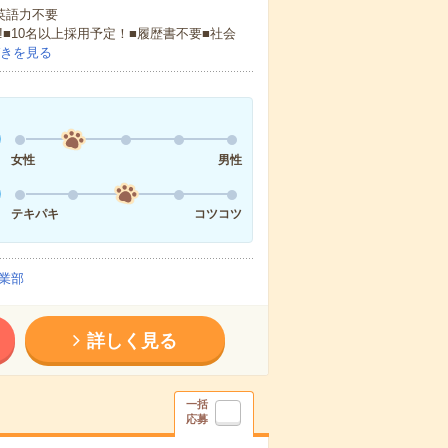
 英語力不要
!■10名以上採用予定！■履歴書不要■社会
きを見る
女性
男性
テキパキ
コツコツ
業部
詳しく見る
一括
応募