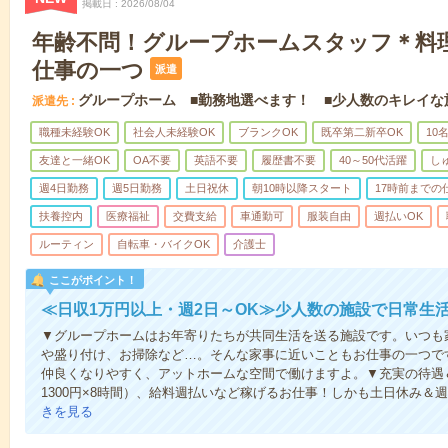
掲載日
2026/08/04
年齢不問！グループホームスタッフ＊料
仕事の一つ
派遣
グループホーム ■勤務地選べます！ ■少人数のキレイな
派遣先
職種未経験OK
社会人未経験OK
ブランクOK
既卒第二新卒OK
10
友達と一緒OK
OA不要
英語不要
履歴書不要
40～50代活躍
し
週4日勤務
週5日勤務
土日祝休
朝10時以降スタート
17時前までの
扶養控内
医療福祉
交費支給
車通勤可
服装自由
週払いOK
ルーティン
自転車・バイクOK
介護士
ここがポイント！
≪日収1万円以上・週2日～OK≫少人数の施設で日常生
▼グループホームはお年寄りたちが共同生活を送る施設です。いつも
や盛り付け、お掃除など…。そんな家事に近いこともお仕事の一つで
仲良くなりやすく、アットホームな空間で働けますよ。▼充実の待遇＆
1300円×8時間）、給料週払いなど稼げるお仕事！しかも土日休み＆
きを見る