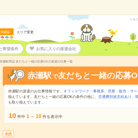
ヘル
沖縄版
エリア変更
た希望条件
お気に入りの派遣会社
赤瀬駅周辺 友だちと一緒の応募OKの派遣の仕事一覧
赤瀬駅
友だちと一緒の応募O
で
赤瀬駅の派遣のお仕事情報です。
オフィスワーク・事務系
、
営業・販売・サー
揃えています。友だちと一緒の応募OKの条件の他に、
交通費別途支給あり
、
も取り揃えています。
10
1
10
件中
～
件を表示中
未読