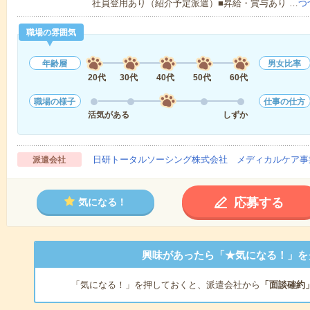
社員登用あり（紹介予定派遣）■昇給・賞与あり …
つ
職場の雰囲気
年齢層
男女比率
20代
30代
40代
50代
60代
職場の様子
仕事の仕方
活気がある
しずか
日研トータルソーシング株式会社 メディカルケア事
派遣会社
応募する
気になる！
興味があったら「★気になる！」を
「気になる！」を押しておくと、派遣会社から
「面談確約