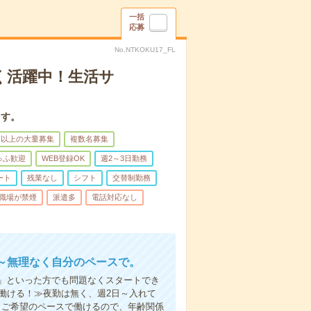
一括
応募
No.NTKOKU17_FL
く活躍中！生活サ
ます。
名以上の大量募集
複数名募集
ゅふ歓迎
WEB登録OK
週2～3日勤務
ート
残業なし
シフト
交替制勤務
職場が禁煙
派遣多
電話対応なし
～無理なく自分のペースで。
」といった方でも問題なくスタートでき
働ける！≫夜勤は無く、週2日～入れて
。ご希望のペースで働けるので、年齢関係