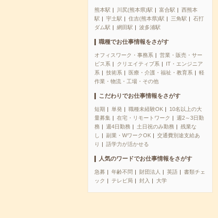
熊本駅
川尻(熊本県)駅
富合駅
西熊本
駅
宇土駅
住吉(熊本県)駅
三角駅
石打
ダム駅
網田駅
波多浦駅
職種でお仕事情報をさがす
オフィスワーク・事務系
営業・販売・サー
ビス系
クリエイティブ系
IT・エンジニア
系
技術系
医療・介護・福祉・教育系
軽
作業・物流・工場・その他
こだわりでお仕事情報をさがす
短期
単発
職種未経験OK
10名以上の大
量募集
在宅・リモートワーク
週2～3日勤
務
週4日勤務
土日祝のみ勤務
残業な
し
副業・WワークOK
交通費別途支給あ
り
語学力が活かせる
人気のワードでお仕事情報をさがす
急募
年齢不問
財団法人
英語
書類チェ
ック
テレビ局
封入
大学