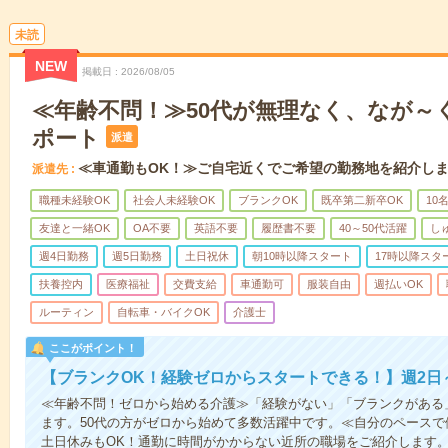
未読
NEW
掲載日
2026/08/05
≪年齢不問！≫50代が無理なく、なが～
ポート
派遣
≪車通勤もOK！≫ご自宅近くでご希望の勤務地を紹介し
派遣先
職種未経験OK
社会人未経験OK
ブランクOK
既卒第二新卒OK
10
友達と一緒OK
OA不要
英語不要
履歴書不要
40～50代活躍
し
週4日勤務
週5日勤務
土日祝休
朝10時以降スタート
17時以降スタ
扶養控内
医療福祉
交費支給
車通勤可
服装自由
週払いOK
ルーティン
自転車・バイクOK
介護士
ここがポイント！
【ブランクOK！経験ゼロからスタートできる！】週2日
≪年齢不問！ゼロから始める介護≫「経験がない」「ブランクがある
ます。50代の方がゼロから始めて多数活躍中です。≪自分のペースで
土日休みもOK！通勤に時間がかからない近所の職場をご紹介します