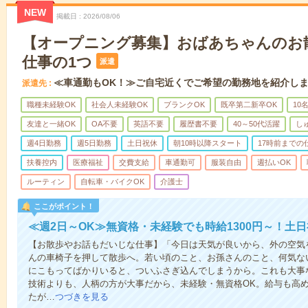
NEW
掲載日
2026/08/06
【オープニング募集】おばあちゃんのお
仕事の1つ
派遣
≪車通勤もOK！≫ご自宅近くでご希望の勤務地を紹介し
派遣先
職種未経験OK
社会人未経験OK
ブランクOK
既卒第二新卒OK
10
友達と一緒OK
OA不要
英語不要
履歴書不要
40～50代活躍
し
週4日勤務
週5日勤務
土日祝休
朝10時以降スタート
17時前までの
扶養控内
医療福祉
交費支給
車通勤可
服装自由
週払いOK
ルーティン
自転車・バイクOK
介護士
ここがポイント！
≪週2日～OK≫無資格・未経験でも時給1300円～！土
【お散歩やお話もだいじな仕事】「今日は天気が良いから、外の空気
んの車椅子を押して散歩へ。若い頃のこと、お孫さんのこと、何気な
にこもってばかりいると、ついふさぎ込んでしまうから。これも大事
技術よりも、人柄の方が大事だから、未経験・無資格OK。給与も高
たが…
つづきを見る