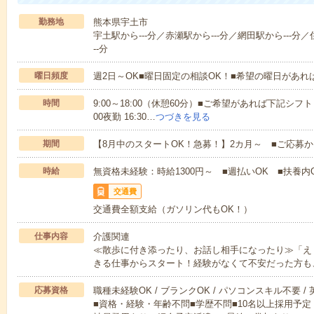
勤務地
熊本県宇土市
宇土駅から---分／赤瀬駅から---分／網田駅から---分／
--分
曜日頻度
週2日～OK■曜日固定の相談OK！■希望の曜日があ
時間
9:00～18:00（休憩60分）■ご希望があれば下記シフトもOK
00夜勤 16:30…
つづきを見る
期間
【8月中のスタートOK！急募！】2カ月～ ■ご応募
時給
無資格未経験：時給1300円～ ■週払いOK ■扶養内O
交通費
交通費全額支給（ガソリン代もOK！）
仕事内容
介護関連
≪散歩に付き添ったり、お話し相手になったり≫「え
きる仕事からスタート！経験がなくて不安だった方も
応募資格
職種未経験OK / ブランクOK / パソコンスキル不要 /
■資格・経験・年齢不問■学歴不問■10名以上採用予定