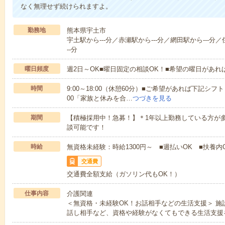
なく無理せず続けられますよ。
勤務地
熊本県宇土市
宇土駅から---分／赤瀬駅から---分／網田駅から---分／
--分
曜日頻度
週2日～OK■曜日固定の相談OK！■希望の曜日があ
時間
9:00～18:00（休憩60分）■ご希望があれば下記シフトもOK
00「家族と休みを合…
つづきを見る
期間
【積極採用中！急募！】＊1年以上勤務している方が多
談可能です！
時給
無資格未経験：時給1300円～ ■週払いOK ■扶養内O
交通費
交通費全額支給（ガソリン代もOK！）
仕事内容
介護関連
＜無資格・未経験OK！お話相手などの生活支援＞ 
話し相手など、資格や経験がなくてもできる生活支援