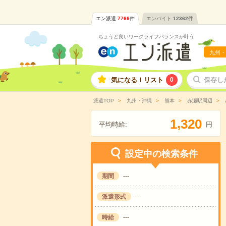
エン派遣
7766
件
エンバイト
12362
件
ちょうど良いワークライフバランスが叶う
九州・
気になる！リスト
0
保存し
派遣TOP
九州・沖縄
熊本
赤瀬駅周辺
,
1
3
2
0
平均時給:
円
設定中の検索条件
期間
---
派遣形式
---
時給
---