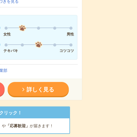
づきを見る
女性
男性
テキパキ
コツコツ
業部
詳しく見る
クリック！
」
や
「応募歓迎」
が届きます！