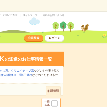
プ・お問い合わせ
サイトマップ
掲載のお問い合わせ
会員登録
ログイン
K
の派遣のお仕事情報一覧
ビス系
、
クリエイティブ系
などのお仕事を取り
職種未経験OK
、
週4日勤務
などのこだわり条件
新着順
一括
応募