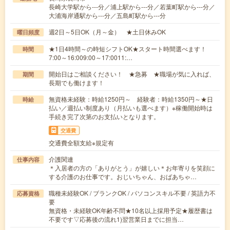
長崎大学駅から---分／浦上駅から---分／若葉町駅から---分／
大浦海岸通駅から---分／五島町駅から---分
週2日～5日OK（月～金） ★土日休みOK
曜日頻度
★1日4時間～の時短シフトOK★スタート時間選べます！
時間
7:00～16:009:00～17:0011:…
開始日はご相談ください！ ★急募 ★職場が気に入れば、
期間
長期でも働けます！
無資格未経験：時給1250円～ 経験者：時給1350円～★日
時給
払い／週払い制度あり（月払いも選べます）※稼働開始時は
手続き完了次第のお支払いとなります。
交通費
交通費全額支給※規定有
介護関連
仕事内容
＊入居者の方の「ありがとう」が嬉しい＊お年寄りを笑顔に
する介護のお仕事です。おじいちゃん、おばあちゃ…
職種未経験OK / ブランクOK / パソコンスキル不要 / 英語力不
応募資格
要
無資格・未経験OK年齢不問★10名以上採用予定★履歴書は
不要です▽応募後の流れ1)翌営業日までに担当…