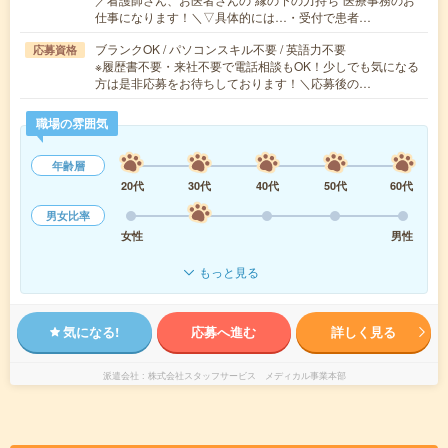
仕事になります！＼▽具体的には…・受付で患者…
ブランクOK / パソコンスキル不要 / 英語力不要
応募資格
※履歴書不要・来社不要で電話相談もOK！少しでも気になる
方は是非応募をお待ちしております！＼応募後の…
職場の雰囲気
年齢層
20代
30代
40代
50代
60代
男女比率
女性
男性
もっと見る
気になる!
応募へ進む
詳しく見る
派遣会社
株式会社スタッフサービス メディカル事業本部