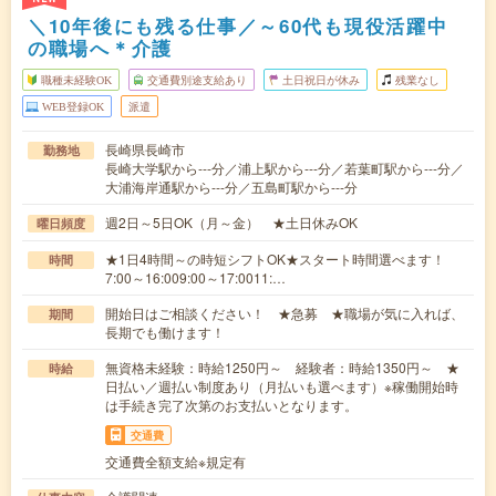
＼10年後にも残る仕事／～60代も現役活躍中
の職場へ＊介護
職種未経験OK
交通費別途支給あり
土日祝日が休み
残業なし
WEB登録OK
派遣
長崎県長崎市
勤務地
長崎大学駅から---分／浦上駅から---分／若葉町駅から---分／
大浦海岸通駅から---分／五島町駅から---分
週2日～5日OK（月～金） ★土日休みOK
曜日頻度
★1日4時間～の時短シフトOK★スタート時間選べます！
時間
7:00～16:009:00～17:0011:…
開始日はご相談ください！ ★急募 ★職場が気に入れば、
期間
長期でも働けます！
無資格未経験：時給1250円～ 経験者：時給1350円～ ★
時給
日払い／週払い制度あり（月払いも選べます）※稼働開始時
は手続き完了次第のお支払いとなります。
交通費
交通費全額支給※規定有