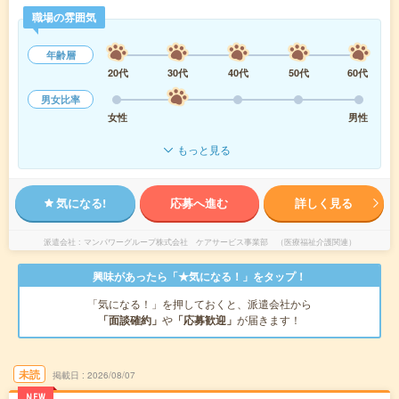
職場の雰囲気
年齢層
20代
30代
40代
50代
60代
男女比率
女性
男性
もっと見る
気になる!
応募へ進む
詳しく見る
派遣会社
マンパワーグループ株式会社 ケアサービス事業部 （医療福祉介護関連）
興味があったら「★気になる！」をタップ！
「気になる！」を押しておくと、派遣会社から
「面談確約」
や
「応募歓迎」
が届きます！
未読
掲載日
2026/08/07
NEW