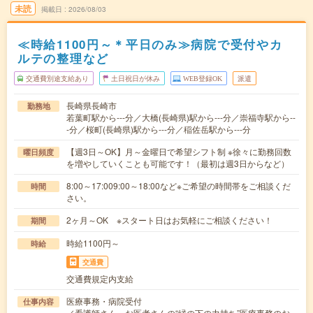
未読
掲載日
2026/08/03
≪時給1100円～＊平日のみ≫病院で受付やカ
ルテの整理など
交通費別途支給あり
土日祝日が休み
WEB登録OK
派遣
長崎県長崎市
勤務地
若葉町駅から---分／大橋(長崎県)駅から---分／崇福寺駅から--
-分／桜町(長崎県)駅から---分／稲佐岳駅から---分
【週3日～OK】月～金曜日で希望シフト制 ※徐々に勤務回数
曜日頻度
を増やしていくことも可能です！（最初は週3日からなど）
8:00～17:009:00～18:00など※ご希望の時間帯をご相談くだ
時間
さい。
2ヶ月～OK ※スタート日はお気軽にご相談ください！
期間
時給1100円～
時給
交通費
交通費規定内支給
医療事務・病院受付
仕事内容
／看護師さん、お医者さんの“縁の下の力持ち”医療事務のお