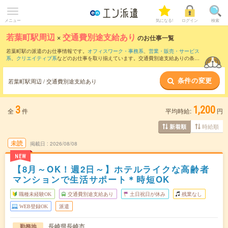
メニュー
気になる!
ログイン
検索
若葉町駅周辺
×
交通費別途支給あり
のお仕事一覧
若葉町駅の派遣のお仕事情報です。
オフィスワーク・事務系
、
営業・販売・サービス
系
、
クリエイティブ系
などのお仕事を取り揃えています。交通費別途支給ありの条件
の他に、
職種未経験OK
、
友だちと一緒の応募OK
、
週4日勤務
などのこだわり条件も取
り揃えています。
条件の変更
若葉町駅周辺 / 交通費別途支給あり
3
1,200
全
件
平均時給:
円
時給順
新着順
未読
掲載日
2026/08/08
NEW
【8月～OK！週2日～】ホテルライクな高齢者
マンションで生活サポート＊時短OK
職種未経験OK
交通費別途支給あり
土日祝日が休み
残業なし
WEB登録OK
派遣
長崎県長崎市
勤務地