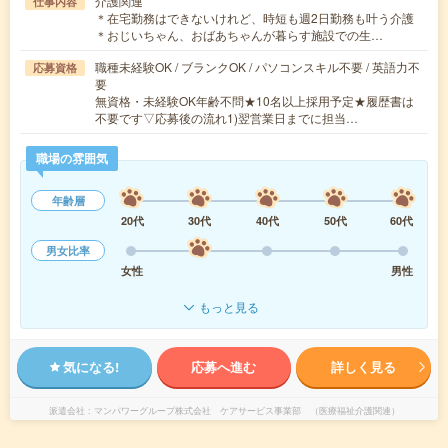
介護関連
仕事内容
＊在宅勤務はできないけれど、時短も週2日勤務も叶う介護
＊おじいちゃん、おばあちゃんが暮らす施設での生…
職種未経験OK / ブランクOK / パソコンスキル不要 / 英語力不
応募資格
要
無資格・未経験OK年齢不問★10名以上採用予定★履歴書は
不要です▽応募後の流れ1)翌営業日までに担当…
職場の雰囲気
年齢層
20代
30代
40代
50代
60代
男女比率
女性
男性
もっと見る
気になる!
応募へ進む
詳しく見る
派遣会社
マンパワーグループ株式会社 ケアサービス事業部 （医療福祉介護関連）