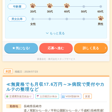
年齢層
20代
30代
40代
50代
60代
男女比率
女性
男性
もっと見る
気になる!
応募へ進む
詳しく見る
派遣会社
株式会社スタッフサービス
未読
掲載日
2026/07/23
≪無資格でも月収17.6万円～≫病院で受付やカ
ルテの整理など
交通費別途支給あり
土日祝日が休み
WEB登録OK
派遣
長崎県長崎市
勤務地
道ノ尾駅から---分／平和公園駅から---分／千歳町(長崎県)駅