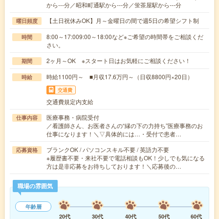
から---分／昭和町通駅から---分／蛍茶屋駅から---分
【土日祝休みOK】月～金曜日の間で週5日の希望シフト制
曜日頻度
8:00～17:009:00～18:00など※ご希望の時間帯をご相談くだ
時間
さい。
2ヶ月～OK ※スタート日はお気軽にご相談ください！
期間
時給1100円～ ■月収17.6万円～（日収8800円×20日）
時給
交通費
交通費規定内支給
医療事務・病院受付
仕事内容
／看護師さん、お医者さんの“縁の下の力持ち”医療事務のお
仕事になります！＼▽具体的には…・受付で患者…
ブランクOK / パソコンスキル不要 / 英語力不要
応募資格
※履歴書不要・来社不要で電話相談もOK！少しでも気になる
方は是非応募をお待ちしております！＼応募後の…
職場の雰囲気
年齢層
20代
30代
40代
50代
60代