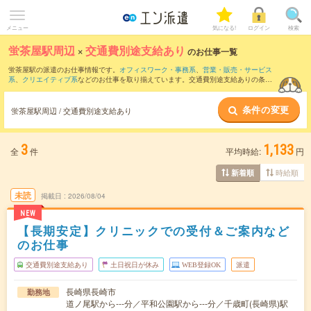
メニュー
気になる!
ログイン
検索
蛍茶屋駅周辺
×
交通費別途支給あり
のお仕事一覧
蛍茶屋駅の派遣のお仕事情報です。
オフィスワーク・事務系
、
営業・販売・サービス
系
、
クリエイティブ系
などのお仕事を取り揃えています。交通費別途支給ありの条件
の他に、
職種未経験OK
、
友だちと一緒の応募OK
、
週4日勤務
などのこだわり条件も取
り揃えています。
条件の変更
蛍茶屋駅周辺 / 交通費別途支給あり
3
1,133
全
件
平均時給:
円
時給順
新着順
未読
掲載日
2026/08/04
NEW
【長期安定】クリニックでの受付＆ご案内など
のお仕事
交通費別途支給あり
土日祝日が休み
WEB登録OK
派遣
長崎県長崎市
勤務地
道ノ尾駅から---分／平和公園駅から---分／千歳町(長崎県)駅