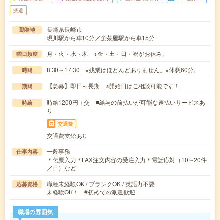
派遣
長崎県長崎市
勤務地
現川駅から車10分／蛍茶屋駅から車15分
月・火・水・木 ※金・土・日・祝がお休み。
曜日頻度
8:30～17:30 ※残業はほとんどありません。※休憩60分。
時間
【急募】即日～長期 ※開始日はご相談可能です！
期間
時給1200円＋交 ■給与の前払いが可能な速払いサービスあ
時給
り
交通費
交通費支給あり
一般事務
仕事内容
＊伝票入力＊FAX注文内容の受注入力＊電話応対（10～20件
／日）など
職種未経験OK / ブランクOK / 英語力不要
応募資格
未経験OK！ #初めての派遣歓迎
職場の雰囲気