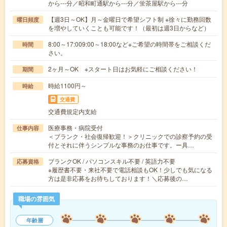
から---分／昭和町通駅から---分／蛍茶屋駅から---分
【週3日～OK】月～金曜日で希望シフト制 ※徐々に勤務回数
曜日頻度
を増やしていくことも可能です！（最初は週3日からなど）
8:00～17:009:00～18:00など※ご希望の時間帯をご相談くだ
時間
さい。
2ヶ月～OK ※スタート日はお気軽にご相談ください！
期間
時給1100円～
時給
交通費
交通費規定内支給
医療事務・病院受付
仕事内容
＜ブランク・社会復帰歓迎！＞クリニックでの診察予約の受
付とそれに伴うシンプルな事務のお仕事です。ー具…
ブランクOK / パソコンスキル不要 / 英語力不要
応募資格
※履歴書不要・来社不要で電話相談もOK！少しでも気になる
方は是非応募をお待ちしております！＼応募後の…
職場の雰囲気
年齢層