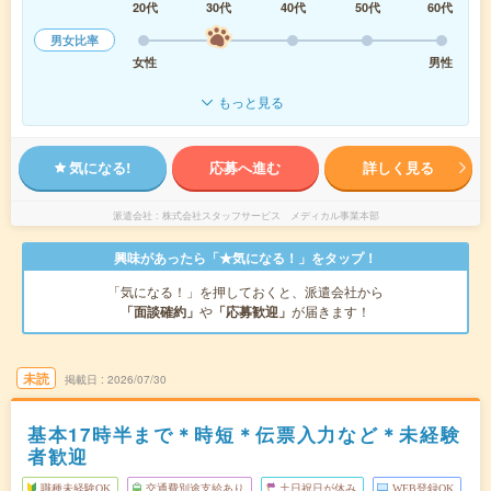
20代
30代
40代
50代
60代
男女比率
女性
男性
もっと見る
気になる!
応募へ進む
詳しく見る
派遣会社
株式会社スタッフサービス メディカル事業本部
興味があったら「★気になる！」をタップ！
「気になる！」を押しておくと、派遣会社から
「面談確約」
や
「応募歓迎」
が届きます！
未読
掲載日
2026/07/30
基本17時半まで＊時短＊伝票入力など＊未経験
者歓迎
職種未経験OK
交通費別途支給あり
土日祝日が休み
WEB登録OK