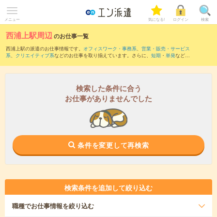
メニュー
気になる!
ログイン
検索
西浦上駅周辺
のお仕事一覧
西浦上駅の派遣のお仕事情報です。
オフィスワーク・事務系
、
営業・販売・サービス
系
、
クリエイティブ系
などのお仕事を取り揃えています。さらに、
短期
・
単発
などの
期間や、
職種未経験OK
などのこだわり条件で絞り込んでいただけます。
また、
長崎(長崎県)駅
・
長崎駅前駅
・
浦上駅
・
メディカルセンター駅
・
五島町駅
など近
隣駅のお仕事もご確認いただけます。
検索した条件に合う
お仕事がありませんでした
条件を変更して再検索
検索条件を追加して絞り込む
職種
でお仕事情報を絞り込む