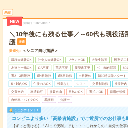
未読
NEW
掲載日
2026/08/07
＼10年後にも残る仕事／～60代も現役活
護
派遣
＜シニア向け施設＞
派遣先
職種未経験OK
社会人未経験OK
ブランクOK
大学生歓迎
既卒第二
友達と一緒OK
OA不要
英語不要
履歴書不要
40～50代活躍
6
週2～3日勤務
週4日勤務
週5日勤務
土日祝休
朝10時以降スタート
5ｈ以内OK
午後のみOK
残業なし
シフト
交替制勤務
扶養控内
交費支給
車通勤可
服装自由
日払いOK
週払いOK
職場が禁煙
自転車・バイクOK
看護師
介護士
ここがポイント！
コンビニより多い「高齢者施設」でご近所でのお仕事も
【ずっと働ける】「AIって便利」でも・・・これからの「自分の仕