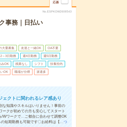
応募
No.ESPKOW2608543
ク事務｜日払い
上の大量募集
友達と一緒OK
OA不要
2～3日勤務
週4日勤務
週5日勤務
のみOK
残業なし
シフト
扶養控内
いOK
職場が分煙
派遣多
ジェクトに関われるレア感あり
別な知識やスキルはいりません！事前の
ワークが初めての方も安心してスタート
み/Wワークで…ご都合に合わせて調整OK
らの短期勤務も可能です〇お給料は【…
つ