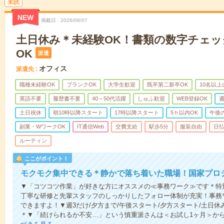
未読
NEW
掲載日
2026/08/07
土日休み＊未経験OK！書類の数字チェッ
OK
派遣
オフィス
派遣先
職種未経験OK
ブランクOK
大学生歓迎
既卒第二新卒OK
10名以
英語不要
履歴書不要
40～50代活躍
しゅふ歓迎
WEB登録OK
週
土日祝休
朝10時以降スタート
17時以降スタート
5ｈ以内OK
午後
副業・WワークOK
IT通信Web
交費支給
駅歩5分
服装自由
日払
ルーティン
ここがポイント！
モクモク集中できる＊静かで落ち着いた職場！国家プロ
▼「コツコツ作業」が好きな方にオススメの≪事務ワーク≫です＊特
丁寧な研修と先輩スタッフのしっかりしたフォロー体制が充実！事務
できますよ！▼週3だけ/夕方まで/午後スタート/夕方スタート/土日休
＊▼「続けられるか不安…」という慎重派さんは＜お試し1ヶ月＞か