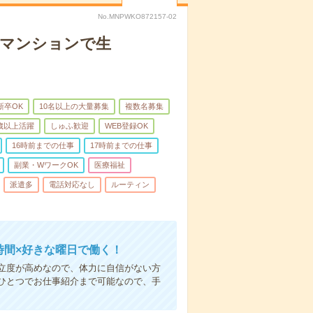
No.MNPWKO872157-02
者マンションで生
新卒OK
10名以上の大量募集
複数名募集
0歳以上活躍
しゅふ歓迎
WEB登録OK
16時前までの仕事
17時前までの仕事
副業・WワークOK
医療福祉
派遣多
電話対応なし
ルーティン
時間×好きな曜日で働く！
立度が高めなので、体力に自信がない方
ひとつでお仕事紹介まで可能なので、手