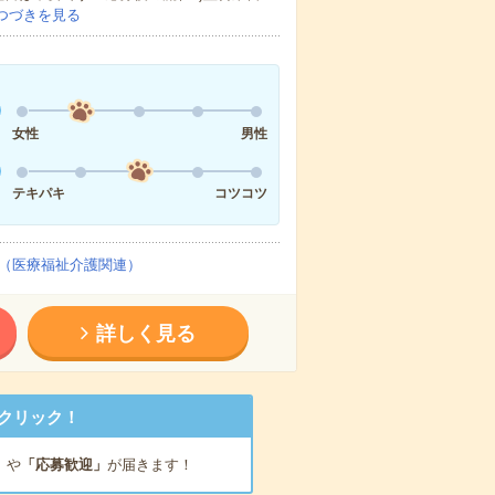
つづきを見る
女性
男性
テキパキ
コツコツ
（医療福祉介護関連）
詳しく見る
クリック！
」
や
「応募歓迎」
が届きます！