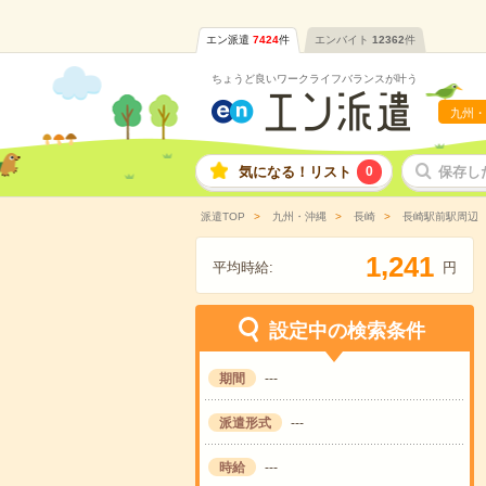
エン派遣
7424
件
エンバイト
12362
件
ちょうど良いワークライフバランスが叶う
九州・
気になる！リスト
0
保存し
派遣TOP
九州・沖縄
長崎
長崎駅前駅周辺
,
1
2
4
1
平均時給:
円
設定中の検索条件
期間
---
派遣形式
---
時給
---