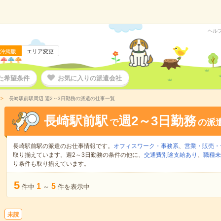
ヘル
沖縄版
エリア変更
た希望条件
お気に入りの派遣会社
長崎駅前駅周辺 週2～3日勤務の派遣の仕事一覧
長崎駅前駅
週2～3日勤務
で
の派
長崎駅前駅の派遣のお仕事情報です。
オフィスワーク・事務系
、
営業・販売・
取り揃えています。週2～3日勤務の条件の他に、
交通費別途支給あり
、
職種未
り条件も取り揃えています。
5
1
5
件中
～
件を表示中
未読