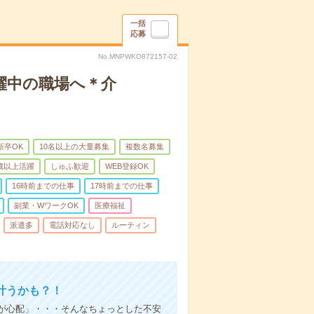
一括
応募
No.MNPWKO872157-02
躍中の職場へ＊介
新卒OK
10名以上の大量募集
複数名募集
0歳以上活躍
しゅふ歓迎
WEB登録OK
16時前までの仕事
17時前までの仕事
副業・WワークOK
医療福祉
派遣多
電話対応なし
ルーティン
叶うかも？！
事が心配」・・・そんなちょっとした不安