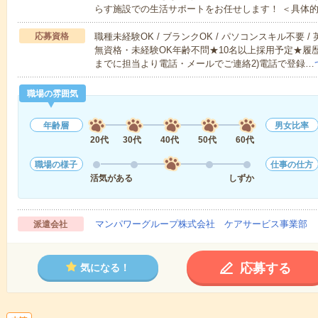
らす施設での生活サポートをお任せします！ ＜具体
応募資格
職種未経験OK / ブランクOK / パソコンスキル不要 /
無資格・未経験OK年齢不問★10名以上採用予定★履
までに担当より電話・メールでご連絡2)電話で登録…
職場の雰囲気
年齢層
男女比率
20代
30代
40代
50代
60代
職場の様子
仕事の仕方
活気がある
しずか
マンパワーグループ株式会社 ケアサービス事業部 
派遣会社
応募する
気になる！