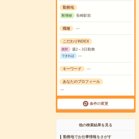
勤務地
長崎駅前
駅/路線
職種
---
こだわりINDEX
週2～3日勤務
絶対
---
できれば
キーワード
---
あなたのプロフィール
---
条件の変更
他の検索結果を見る
勤務地でお仕事情報をさがす