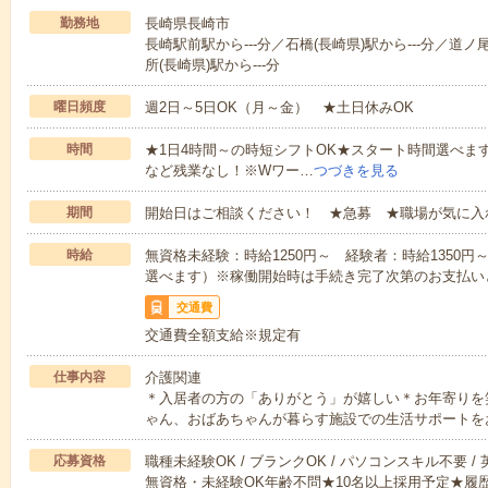
勤務地
長崎県長崎市
長崎駅前駅から---分／石橋(長崎県)駅から---分／道ノ
所(長崎県)駅から---分
曜日頻度
週2日～5日OK（月～金） ★土日休みOK
時間
★1日4時間～の時短シフトOK★スタート時間選べます！7:00～1
など残業なし！※Wワー…
つづきを見る
期間
開始日はご相談ください！ ★急募 ★職場が気に入
時給
無資格未経験：時給1250円～ 経験者：時給1350
選べます）※稼働開始時は手続き完了次第のお支払い
交通費
交通費全額支給※規定有
仕事内容
介護関連
＊入居者の方の「ありがとう」が嬉しい＊お年寄りを
ゃん、おばあちゃんが暮らす施設での生活サポートを
応募資格
職種未経験OK / ブランクOK / パソコンスキル不要 /
無資格・未経験OK年齢不問★10名以上採用予定★履