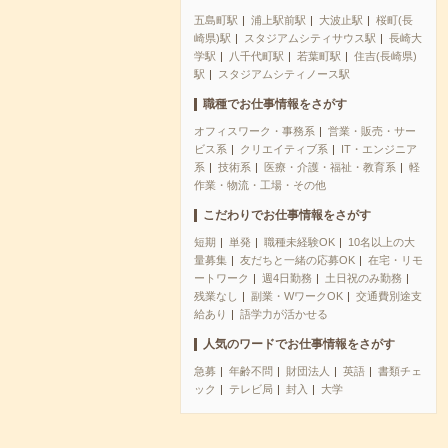
五島町駅
浦上駅前駅
大波止駅
桜町(長
崎県)駅
スタジアムシティサウス駅
長崎大
学駅
八千代町駅
若葉町駅
住吉(長崎県)
駅
スタジアムシティノース駅
職種でお仕事情報をさがす
オフィスワーク・事務系
営業・販売・サー
ビス系
クリエイティブ系
IT・エンジニア
系
技術系
医療・介護・福祉・教育系
軽
作業・物流・工場・その他
こだわりでお仕事情報をさがす
短期
単発
職種未経験OK
10名以上の大
量募集
友だちと一緒の応募OK
在宅・リモ
ートワーク
週4日勤務
土日祝のみ勤務
残業なし
副業・WワークOK
交通費別途支
給あり
語学力が活かせる
人気のワードでお仕事情報をさがす
急募
年齢不問
財団法人
英語
書類チェ
ック
テレビ局
封入
大学