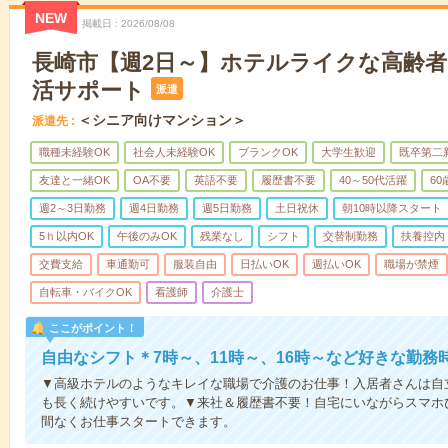
NEW
掲載日
2026/08/08
長崎市【週2日～】ホテルライクな高齢
活サポート
派遣
＜シニア向けマンション＞
派遣先
職種未経験OK
社会人未経験OK
ブランクOK
大学生歓迎
既卒第二
友達と一緒OK
OA不要
英語不要
履歴書不要
40～50代活躍
6
週2～3日勤務
週4日勤務
週5日勤務
土日祝休
朝10時以降スタート
5ｈ以内OK
午後のみOK
残業なし
シフト
交替制勤務
扶養控内
交費支給
車通勤可
服装自由
日払いOK
週払いOK
職場が禁煙
自転車・バイクOK
看護師
介護士
ここがポイント！
自由なシフト＊7時～、11時～、16時～など好きな勤務
▼高級ホテルのようなキレイな職場で介護のお仕事！入居者さんは自
も長く続けやすいです。▼来社＆履歴書不要！自宅にいながらスマホ
間なくお仕事スタートできます。