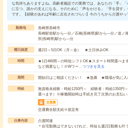
な気持ちありますよね。高齢者施設での業務では、あなたの「手」「
に立つ、誰かの支えになる。そのために「声をかける」「手を貸す」
です。【経験があれば年齢に左右されづらい】今のうちから介護やっ
勤務地
長崎県長崎市
長崎駅前駅から---分／石橋(長崎県)駅から---分／道ノ
所(長崎県)駅から---分
曜日頻度
週2日～5日OK（月～金） ★土日休みOK
時間
★1日4時間～の時短シフトOK★スタート時間選べます！7:00～1
など残業なし！※Wワー…
つづきを見る
期間
開始日はご相談ください！ ★急募 ★職場が気に入
時給
無資格未経験：時給1250円～ 経験者：時給1350
選べます）※稼働開始時は手続き完了次第のお支払い
交通費
交通費全額支給※規定有
仕事内容
介護関連
＊在宅勤務はできないけれど、時短も週2日勤務も叶