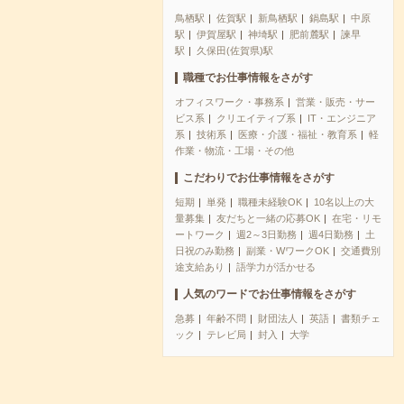
鳥栖駅
佐賀駅
新鳥栖駅
鍋島駅
中原
駅
伊賀屋駅
神埼駅
肥前麓駅
諫早
駅
久保田(佐賀県)駅
職種でお仕事情報をさがす
オフィスワーク・事務系
営業・販売・サー
ビス系
クリエイティブ系
IT・エンジニア
系
技術系
医療・介護・福祉・教育系
軽
作業・物流・工場・その他
こだわりでお仕事情報をさがす
短期
単発
職種未経験OK
10名以上の大
量募集
友だちと一緒の応募OK
在宅・リモ
ートワーク
週2～3日勤務
週4日勤務
土
日祝のみ勤務
副業・WワークOK
交通費別
途支給あり
語学力が活かせる
人気のワードでお仕事情報をさがす
急募
年齢不問
財団法人
英語
書類チェ
ック
テレビ局
封入
大学