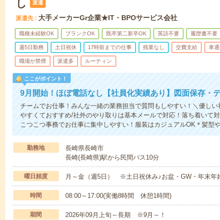
し
派遣
大手メーカーGr企業★IT・BPOサービス会社
派遣先
職種未経験OK
ブランクOK
既卒第二新卒OK
英語不要
履歴書不要
週5日勤務
土日祝休
17時前までの仕事
残業なし
交費支給
車通
職場が禁煙
派遣多
ルーティン
ここがポイント！
9月開始！ほぼ電話なし【社員化実績あり】図面保存・
チームでお仕事！みんな一緒の業務担当で質問もしやすい！＼優しい
やすくておすすめ/社外のやり取りは基本メールで対応！落ち着いて
こつこつ事務でお仕事に集中しやすい！服装はカジュアルOK＊髪型
勤務地
長崎県長崎市
長崎(長崎県)駅から民間バス10分
曜日頻度
月～金（週5日） ※土日祝休み♪お盆・GW・年末年
時間
08:00～17:00(実働8時間 休憩1時間)
期間
2026年09月上旬～長期 ※9月～！