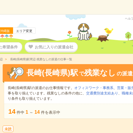
ヘル
沖縄版
エリア変更
た希望条件
お気に入りの派遣会社
辺
長崎(長崎県)駅周辺 残業なしの派遣の仕事一覧
長崎(長崎県)駅
残業なし
で
の派遣
長崎(長崎県)駅の派遣のお仕事情報です。
オフィスワーク・事務系
、
営業・販
事を取り揃えています。残業なしの条件の他に、
交通費別途支給あり
、
職種未
り条件も取り揃えています。
14
1
14
件中
～
件を表示中
未読