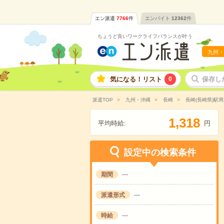
エン派遣
7766
件
エンバイト
12362
件
ちょうど良いワークライフバランスが叶う
九州・
気になる！リスト
0
保存し
派遣TOP
九州・沖縄
長崎
長崎(長崎県)駅周
,
1
3
1
8
平均時給:
円
設定中の検索条件
期間
---
派遣形式
---
時給
---