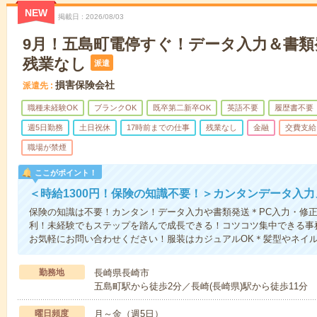
NEW
掲載日
2026/08/03
9月！五島町電停すぐ！データ入力＆書類
残業なし
派遣
損害保険会社
派遣先
職種未経験OK
ブランクOK
既卒第二新卒OK
英語不要
履歴書不要
週5日勤務
土日祝休
17時前までの仕事
残業なし
金融
交費支給
職場が禁煙
ここがポイント！
＜時給1300円！保険の知識不要！＞カンタンデータ入
保険の知識は不要！カンタン！データ入力や書類発送＊PC入力・修正
利！未経験でもステップを踏んで成長できる！コツコツ集中できる事
お気軽にお問い合わせください！服装はカジュアルOK＊髪型やネイ
勤務地
長崎県長崎市
五島町駅から徒歩2分／長崎(長崎県)駅から徒歩11分
曜日頻度
月～金（週5日）