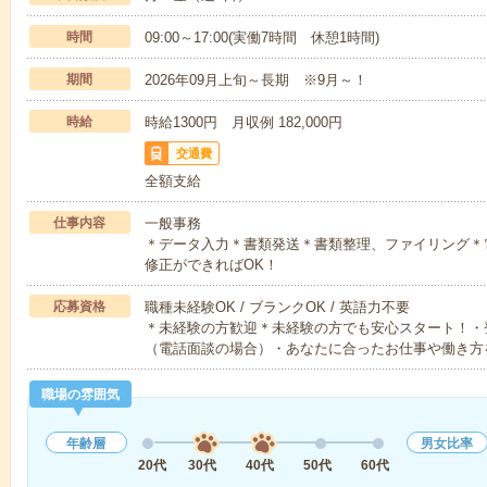
時間
09:00～17:00(実働7時間 休憩1時間)
期間
2026年09月上旬～長期 ※9月～！
時給
時給1300円 月収例 182,000円
交通費
全額支給
仕事内容
一般事務
＊データ入力＊書類発送＊書類整理、ファイリング＊
修正ができればOK！
応募資格
職種未経験OK / ブランクOK / 英語力不要
＊未経験の方歓迎＊未経験の方でも安心スタート！・
（電話面談の場合）・あなたに合ったお仕事や働き方
職場の雰囲気
年齢層
男女比率
20代
30代
40代
50代
60代