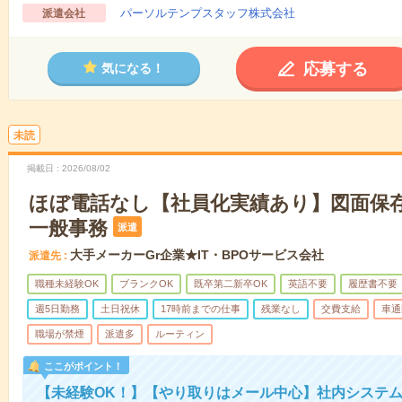
パーソルテンプスタッフ株式会社
派遣会社
応募する
気になる！
未読
掲載日
2026/08/02
ほぼ電話なし【社員化実績あり】図面保
一般事務
派遣
大手メーカーGr企業★IT・BPOサービス会社
派遣先
職種未経験OK
ブランクOK
既卒第二新卒OK
英語不要
履歴書不要
週5日勤務
土日祝休
17時前までの仕事
残業なし
交費支給
車通
職場が禁煙
派遣多
ルーティン
ここがポイント！
【未経験OK！】【やり取りはメール中心】社内システ