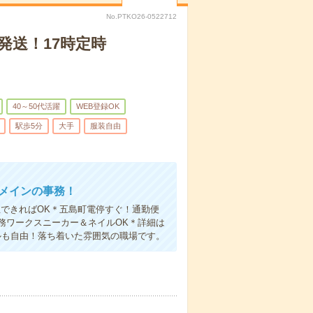
No.PTKO26-0522712
発送！17時定時
40～50代活躍
WEB登録OK
駅歩5分
大手
服装自由
力メインの事務！
できればOK＊五島町電停すぐ！通勤便
務ワークスニーカー＆ネイルOK＊詳細は
ルも自由！落ち着いた雰囲気の職場です。