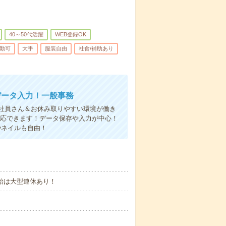
40～50代活躍
WEB登録OK
勤可
大手
服装自由
社食/補助あり
データ入力！一般事務
社員さん＆お休み取りやすい環境が働き
対応できます！データ保存や入力が中心！
やネイルも自由！
始は大型連休あり！