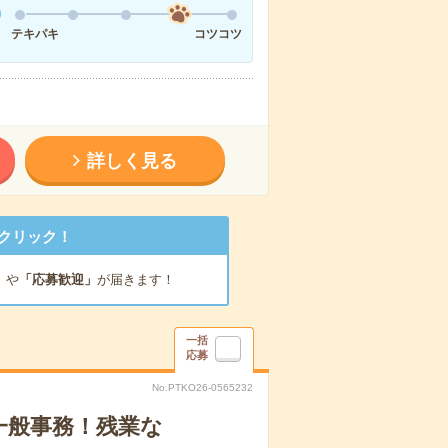
テキパキ
コツコツ
詳しく見る
クリック！
」
や
「応募歓迎」
が届きます！
一括
応募
No.PTKO26-0565232
一般事務！残業な