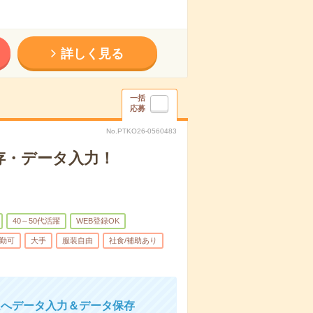
詳しく見る
一括
応募
No.PTKO26-0560483
存・データ入力！
40～50代活躍
WEB登録OK
勤可
大手
服装自由
社食/補助あり
ムへデータ入力＆データ保存