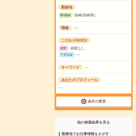
勤務地
長崎(長崎県)
駅/路線
職種
---
こだわりINDEX
残業なし
絶対
---
できれば
キーワード
---
あなたのプロフィール
---
条件の変更
他の検索結果を見る
勤務地でお仕事情報をさがす