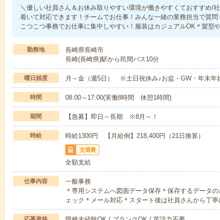
＼優しい社員さん＆お休み取りやすい環境が働きやすくておすすめ/
着いて対応できます！チームでお仕事！みんな一緒の業務担当で質問
こつこつ事務でお仕事に集中しやすい！服装はカジュアルOK＊髪型
勤務地
長崎県長崎市
長崎(長崎県)駅から民間バス10分
曜日頻度
月～金（週5日） ※土日祝休み♪お盆・GW・年末年
時間
08:00～17:00(実働8時間 休憩1時間)
期間
【急募】即日～長期 ※8月～！
時給
時給1300円 【月給例】218,400円（21日換算）
交通費
全額支給
仕事内容
一般事務
＊専用システムへ図面データ保存＊保存するデータの
ェック＊メール対応＊スタート後は社員さんから丁寧
応募資格
職種未経験OK / ブランクOK / 英語力不要