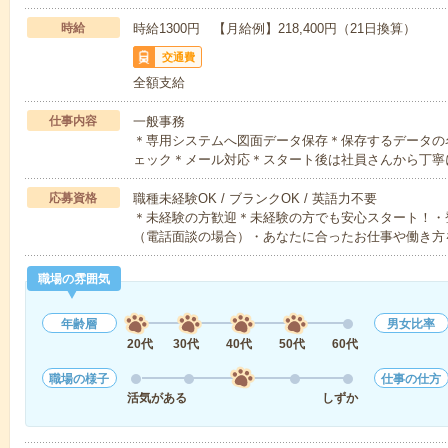
時給
時給1300円 【月給例】218,400円（21日換算）
交通費
全額支給
仕事内容
一般事務
＊専用システムへ図面データ保存＊保存するデータの
ェック＊メール対応＊スタート後は社員さんから丁寧
応募資格
職種未経験OK / ブランクOK / 英語力不要
＊未経験の方歓迎＊未経験の方でも安心スタート！・
（電話面談の場合）・あなたに合ったお仕事や働き方
職場の雰囲気
年齢層
男女比率
20代
30代
40代
50代
60代
職場の様子
仕事の仕方
活気がある
しずか