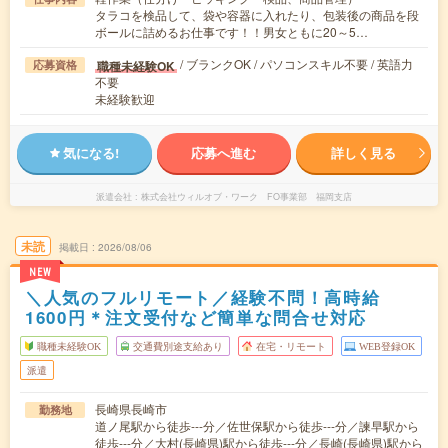
タラコを検品して、袋や容器に入れたり、包装後の商品を段
ボールに詰めるお仕事です！！男女ともに20～5…
/ ブランクOK / パソコンスキル不要 / 英語力
職種未経験OK
応募資格
不要
未経験歓迎
気になる!
応募へ進む
詳しく見る
派遣会社
株式会社ウィルオブ・ワーク FO事業部 福岡支店
未読
掲載日
2026/08/06
NEW
＼人気のフルリモート／経験不問！高時給
1600円＊注文受付など簡単な問合せ対応
職種未経験OK
交通費別途支給あり
在宅・リモート
WEB登録OK
派遣
長崎県長崎市
勤務地
道ノ尾駅から徒歩---分／佐世保駅から徒歩---分／諫早駅から
徒歩---分／大村(長崎県)駅から徒歩---分／長崎(長崎県)駅から