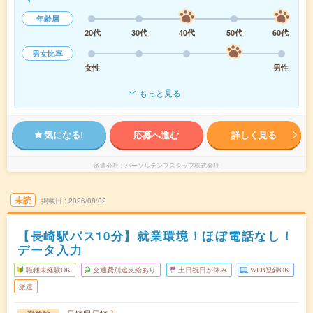
年齢層
20代
30代
40代
50代
60代
男女比率
女性
男性
もっと見る
気になる!
応募へ進む
詳しく見る
派遣会社
パーソルテンプスタッフ株式会社
未読
掲載日
2026/08/02
【長崎駅バス10分】就業環境！ほぼ電話なし！
データ入力
職種未経験OK
交通費別途支給あり
土日祝日が休み
WEB登録OK
派遣