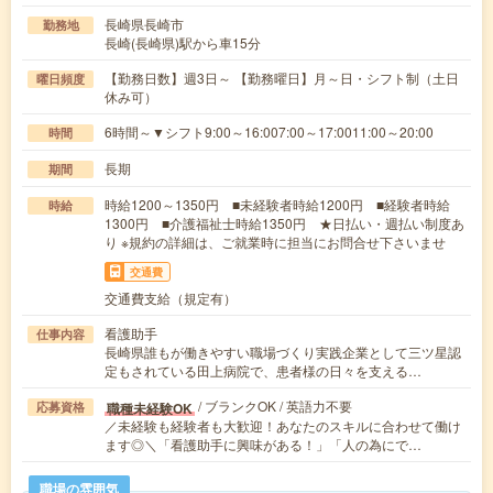
長崎県長崎市
勤務地
長崎(長崎県)駅から車15分
【勤務日数】週3日～ 【勤務曜日】月～日・シフト制（土日
曜日頻度
休み可）
6時間～▼シフト9:00～16:007:00～17:0011:00～20:00
時間
長期
期間
時給1200～1350円 ■未経験者時給1200円 ■経験者時給
時給
1300円 ■介護福祉士時給1350円 ★日払い・週払い制度あ
り ※規約の詳細は、ご就業時に担当にお問合せ下さいませ
交通費
交通費支給（規定有）
看護助手
仕事内容
長崎県誰もが働きやすい職場づくり実践企業として三ツ星認
定もされている田上病院で、患者様の日々を支える…
/ ブランクOK / 英語力不要
職種未経験OK
応募資格
／未経験も経験者も大歓迎！あなたのスキルに合わせて働け
ます◎＼「看護助手に興味がある！」「人の為にで…
職場の雰囲気