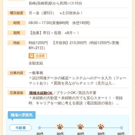
長崎(長崎県)駅から民間バス10分
月～金（週5日） ※土日祝休み！
曜日頻度
08:00～17:00(実働8時間 休憩1時間)
時間
【急募】即日～長期 ※8月～！
期間
時給1250円 【月収例】210,000円（時給1250円×実働
時給
8H×21日）
交通費
全額支給
一般事務
仕事内容
＊設計関連データの確認＊システムへのデータ入力（フォー
マットあり）＊図面を見ながらチェック（見方は入…
/ ブランクOK / 英語力不要
職種未経験OK
応募資格
＊未経験の方歓迎＊未経験の方でも安心スタート！・登録
時、キャリアを一緒に考える面談（電話面談の場合）…
職場の雰囲気
年齢層
20代
30代
40代
50代
60代