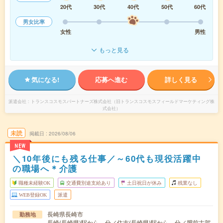
20代
30代
40代
50代
60代
男女比率
女性
男性
もっと見る
気になる!
応募へ進む
詳しく見る
派遣会社
トランスコスモスパートナーズ株式会社（旧トランスコスモスフィールドマーケティング株
式会社）
未読
掲載日
2026/08/06
NEW
＼10年後にも残る仕事／～60代も現役活躍中
の職場へ＊介護
職種未経験OK
交通費別途支給あり
土日祝日が休み
残業なし
WEB登録OK
派遣
長崎県長崎市
勤務地
長崎(長崎県)駅から---分／住吉(長崎県)駅から---分／肥前古賀