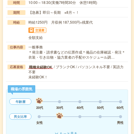
10:00～18:30(実働7時間30分 休憩1時間)
時間
【急募】即日～長期 ※8月～！
期間
時給1250円 月収例 187,500円+残業代
時給
交通費
全額支給
一般事務
仕事内容
＊発注書・請求書などの伝票作成＊備品の在庫確認・発注＊
衣装・引き出物・協力業者の手配やスケジュール調…
/ ブランクOK / パソコンスキル不要 / 英語力
職種未経験OK
応募資格
不要
未経験OK！
職場の雰囲気
年齢層
20代
30代
40代
50代
60代
男女比率
女性
男性
もっと見る