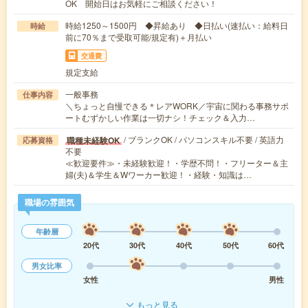
OK 開始日はお気軽にご相談ください！
時給1250～1500円 ◆昇給あり ◆日払い(速払い：給料日
時給
前に70％まで受取可能/規定有)＋月払い
交通費
規定支給
一般事務
仕事内容
＼ちょっと自慢できる＊レアWORK／宇宙に関わる事務サポ
ートむずかしい作業は一切ナシ！チェック＆入力…
/ ブランクOK / パソコンスキル不要 / 英語力
職種未経験OK
応募資格
不要
≪歓迎要件≫・未経験歓迎！・学歴不問！・フリーター＆主
婦(夫)＆学生＆Wワーカー歓迎！・経験・知識は…
職場の雰囲気
年齢層
20代
30代
40代
50代
60代
男女比率
女性
男性
もっと見る