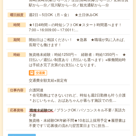
駅から---分／現川駅から---分／観光通駅から---分
週2日～5日OK（月～金） ★土日休みOK
曜日頻度
★1日4時間～の時短シフトOK★スタート時間選べます！
時間
7:00～16:009:00～17:0011:…
開始日はご相談ください！ ★急募 ★職場が気に入れば、
期間
長期でも働けます！
無資格未経験：時給1250円～ 経験者：時給1350円～ ★
時給
日払い／週払い制度あり（月払いも選べます）※稼働開始時
は手続き完了次第のお支払いとなります。
交通費
交通費全額支給※規定有
介護関連
仕事内容
＊在宅勤務はできないけれど、時短も週2日勤務も叶う介護
＊おじいちゃん、おばあちゃんが暮らす施設での生…
/ ブランクOK / パソコンスキル不要 / 英語力
職種未経験OK
応募資格
不要
無資格・未経験OK年齢不問★10名以上採用予定★履歴書は
不要です▽応募後の流れ1)翌営業日までに担当…