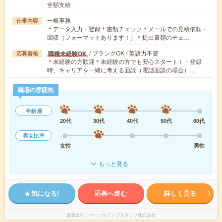
全額支給
一般事務
仕事内容
＊データ入力・登録＊書類チェック＊メールでの見積依頼・
回収（フォーマットあります！）＊提出書類のチェ…
/ ブランクOK / 英語力不要
職種未経験OK
応募資格
＊未経験の方歓迎＊未経験の方でも安心スタート！・登録
時、キャリアを一緒に考える面談（電話面談の場合）…
職場の雰囲気
年齢層
20代
30代
40代
50代
60代
男女比率
女性
男性
もっと見る
気になる!
応募へ進む
詳しく見る
派遣会社
パーソルテンプスタッフ株式会社