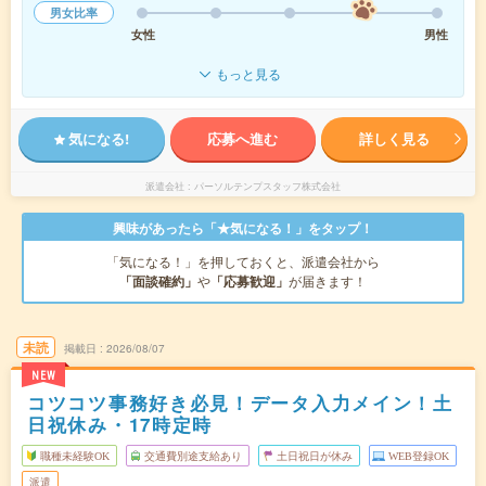
男女比率
女性
男性
もっと見る
気になる!
応募へ進む
詳しく見る
派遣会社
パーソルテンプスタッフ株式会社
興味があったら「★気になる！」をタップ！
「気になる！」を押しておくと、派遣会社から
「面談確約」
や
「応募歓迎」
が届きます！
未読
掲載日
2026/08/07
NEW
コツコツ事務好き必見！データ入力メイン！土
日祝休み・17時定時
職種未経験OK
交通費別途支給あり
土日祝日が休み
WEB登録OK
派遣