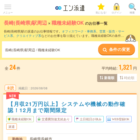
メニュー
気になる!
ログイン
検索
長崎(長崎県)駅周辺
×
職種未経験OK
のお仕事一覧
長崎(長崎県)駅の派遣のお仕事情報です。
オフィスワーク・事務系
、
営業・販売・サー
ビス系
、
クリエイティブ系
などのお仕事を取り揃えています。職種未経験OKの条件の
他に、
交通費別途支給あり
、
友だちと一緒の応募OK
、
週4日勤務
などのこだわり条件
も取り揃えています。
条件の変更
長崎(長崎県)駅周辺 / 職種未経験OK
24
1,321
全
件
平均時給:
円
時給順
新着順
未読
掲載日
2026/08/08
NEW
【月収21万円以上】システムや機械の動作確
認！12月まで期間限定
職種未経験OK
交通費別途支給あり
土日祝日が休み
WEB登録OK
派遣
長崎県長崎市
勤務地