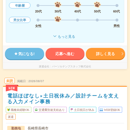
年齢層
20代
30代
40代
50代
60代
男女比率
女性
男性
もっと見る
気になる!
応募へ進む
詳しく見る
派遣会社
パーソルテンプスタッフ株式会社
未読
掲載日
2026/08/07
NEW
電話ほぼなし×土日祝休み／設計チームを支え
る入力メイン事務
職種未経験OK
交通費別途支給あり
土日祝日が休み
WEB登録OK
派遣
長崎県長崎市
勤務地