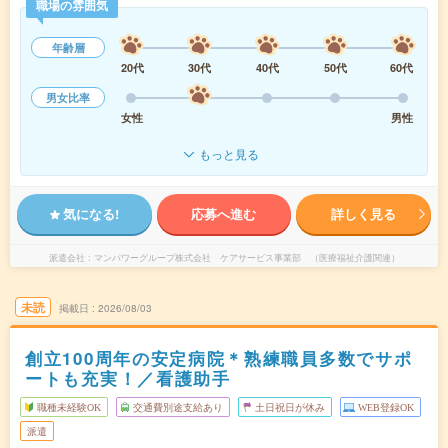
職場の雰囲気
年齢層
20代
30代
40代
50代
60代
男女比率
女性
男性
もっと見る
気になる!
応募へ進む
詳しく見る
派遣会社
マンパワーグループ株式会社 ケアサービス事業部 （医療福祉介護関連）
未読
掲載日
2026/08/03
創立100周年の安定病院＊熟練職員多数でサポ
ートも充実！／看護助手
職種未経験OK
交通費別途支給あり
土日祝日が休み
WEB登録OK
派遣