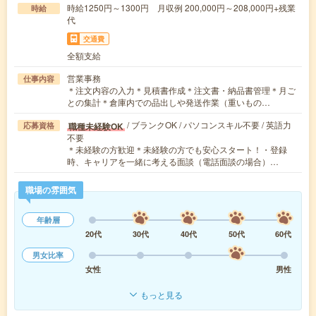
時給1250円～1300円 月収例 200,000円～208,000円+残業
時給
代
交通費
全額支給
営業事務
仕事内容
＊注文内容の入力＊見積書作成＊注文書・納品書管理＊月ご
との集計＊倉庫内での品出しや発送作業（重いもの…
/ ブランクOK / パソコンスキル不要 / 英語力
職種未経験OK
応募資格
不要
＊未経験の方歓迎＊未経験の方でも安心スタート！・登録
時、キャリアを一緒に考える面談（電話面談の場合）…
職場の雰囲気
年齢層
20代
30代
40代
50代
60代
男女比率
女性
男性
もっと見る