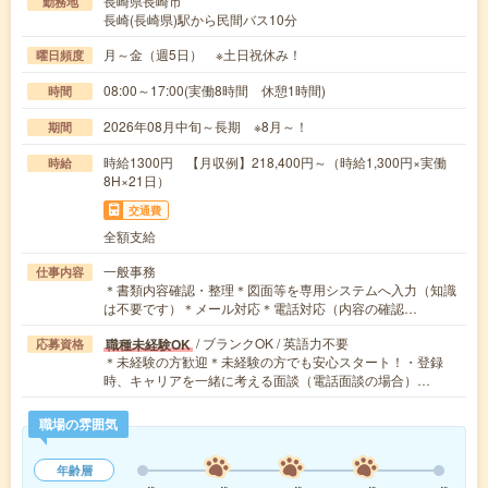
長崎県長崎市
勤務地
長崎(長崎県)駅から民間バス10分
月～金（週5日） ※土日祝休み！
曜日頻度
08:00～17:00(実働8時間 休憩1時間)
時間
2026年08月中旬～長期 ※8月～！
期間
時給1300円 【月収例】218,400円～（時給1,300円×実働
時給
8H×21日）
交通費
全額支給
一般事務
仕事内容
＊書類内容確認・整理＊図面等を専用システムへ入力（知識
は不要です）＊メール対応＊電話対応（内容の確認…
/ ブランクOK / 英語力不要
職種未経験OK
応募資格
＊未経験の方歓迎＊未経験の方でも安心スタート！・登録
時、キャリアを一緒に考える面談（電話面談の場合）…
職場の雰囲気
年齢層