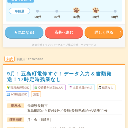
年齢層
20代
30代
40代
50代
60代
気になる!
応募へ進む
詳しく見る
派遣会社
マンパワーグループ株式会社 ケアサービス
未読
掲載日
2026/08/03
9月！五島町電停すぐ！データ入力＆書類発
送！17時定時残業なし
職種未経験OK
交通費別途支給あり
土日祝日が休み
残業なし
WEB登録OK
派遣
長崎県長崎市
勤務地
五島町駅から徒歩2分／長崎(長崎県)駅から徒歩11分
月～金（週5日）
曜日頻度