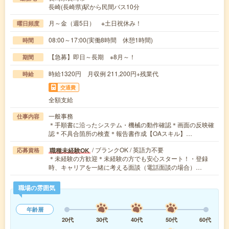
長崎(長崎県)駅から民間バス10分
月～金（週5日） ※土日祝休み！
曜日頻度
08:00～17:00(実働8時間 休憩1時間)
時間
【急募】即日～長期 ※8月～！
期間
時給1320円 月収例 211,200円+残業代
時給
交通費
全額支給
一般事務
仕事内容
＊手順書に沿ったシステム・機械の動作確認＊画面の反映確
認＊不具合箇所の検査＊報告書作成【OAスキル】…
/ ブランクOK / 英語力不要
職種未経験OK
応募資格
＊未経験の方歓迎＊未経験の方でも安心スタート！・登録
時、キャリアを一緒に考える面談（電話面談の場合）…
職場の雰囲気
年齢層
20代
30代
40代
50代
60代