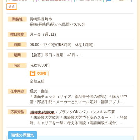
派遣
長崎県長崎市
勤務地
長崎(長崎県)駅から民間バス10分
月～金（週5日）
曜日頻度
08:00～17:00(実働8時間 休憩1時間)
時間
【急募】即日～長期 ※8月～！
期間
時給1600円
時給
交通費
全額支給
通訳・翻訳
仕事内容
＊図面チェック（サイズ、部品番号等の確認）＊購入品申
請・部品手配＊メーカーとのメール応対（翻訳アプリ…
/ ブランクOK / パソコンスキル不要
職種未経験OK
応募資格
＊未経験の方歓迎＊未経験の方でも安心スタート！・登録
時、キャリアを一緒に考える面談（電話面談の場合）…
職場の雰囲気