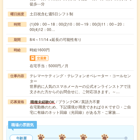
徒歩---分
土日祝含む週5日シフト制
曜日頻度
(1)09：00～18：00(2)10：00～19：00(3)11：00～20：
時間
00(4)12：00…
8/4～11/14 ※延長の可能性有り
期間
時給1600円
時給
交通費
在宅手当：5000円／月
テレマーケティング・テレフォンオペレーター・コールセン
仕事内容
ター
世界的に人気のスマホメーカーの公式オンラインストアで注
文された方からのお問合せに、ご対応頂きます。～…
/ ブランクOK / 英語力不要
職種未経験OK
応募資格
在宅勤務のため、下記環境が用意できればＯＫです◎・ご自
宅に有線のネット回線（光回線）がある方・ご家族…
職場の雰囲気
年齢層