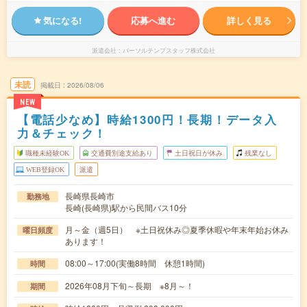
気になる!
応募へ進む
詳しく見る
派遣会社
パーソルテンプスタッフ株式会社
未読
掲載日
2026/08/06
NEW
【電話少なめ】時給1300円！長期！データ入
力＆チェック！
職種未経験OK
交通費別途支給あり
土日祝日が休み
残業なし
WEB登録OK
派遣
長崎県長崎市
勤務地
長崎(長崎県)駅から民間バス10分
月～金（週5日） ※土日祝休み◎夏季休暇や年末年始お休み
曜日頻度
あります！
08:00～17:00(実働8時間 休憩1時間)
時間
2026年08月下旬～長期 ※8月～！
期間