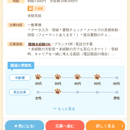
時給1300円 月収例 208,000円
時給
交通費
全額支給
一般事務
仕事内容
＊データ入力・登録＊書類チェック＊メールでの見積依頼・
回収（フォーマットあります！）＊提出書類のチェ…
/ ブランクOK / 英語力不要
職種未経験OK
応募資格
＊未経験の方歓迎＊未経験の方でも安心スタート！・登録
時、キャリアを一緒に考える面談（電話面談の場合）…
職場の雰囲気
年齢層
20代
30代
40代
50代
60代
男女比率
女性
男性
もっと見る
気になる!
応募へ進む
詳しく見る