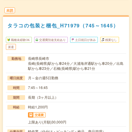
未読
タラコの包装と梱包_H71979（745～1645）
職種未経験OK
交通費別途支給あり
土日祝日が休み
残業なし
派遣
長崎県長崎市
勤務地
長崎(長崎県)駅から車24分／大浦海岸通駅から車20分／出島
駅から車23分／石橋(長崎県)駅から車21分
月～金の週5日勤務
曜日頻度
7:45～16:45
時間
長期（3ヶ月以上）
期間
時給1,200円
時給
交通費
上限あり(月額)30,000円
軽作業（仕分け・ピッキング・検品、商品管理）
仕事内容