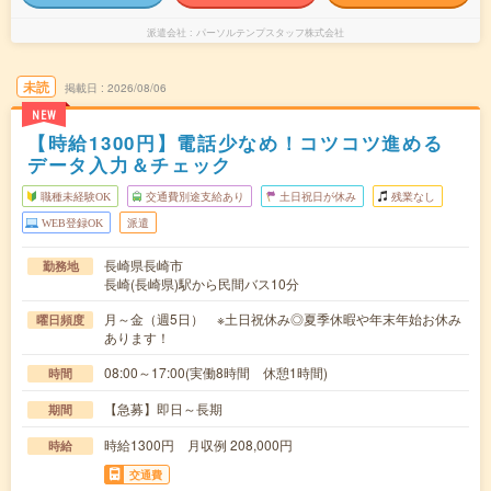
派遣会社
パーソルテンプスタッフ株式会社
未読
掲載日
2026/08/06
NEW
【時給1300円】電話少なめ！コツコツ進める
データ入力＆チェック
職種未経験OK
交通費別途支給あり
土日祝日が休み
残業なし
WEB登録OK
派遣
長崎県長崎市
勤務地
長崎(長崎県)駅から民間バス10分
月～金（週5日） ※土日祝休み◎夏季休暇や年末年始お休み
曜日頻度
あります！
08:00～17:00(実働8時間 休憩1時間)
時間
【急募】即日～長期
期間
時給1300円 月収例 208,000円
時給
交通費