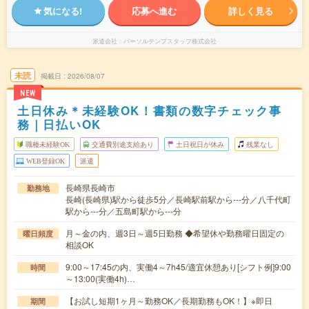
気になる!
応募へ進む
詳しく見る
派遣会社
パーソルテンプスタッフ株式会社
未読
掲載日
2026/08/07
NEW
土日休み＊未経験OK！書類の数字チェック事
務｜日払いOK
職種未経験OK
交通費別途支給あり
土日祝日が休み
残業なし
WEB登録OK
派遣
長崎県長崎市
勤務地
長崎(長崎県)駅から徒歩5分／長崎駅前駅から---分／八千代町
駅から---分／五島町駅から---分
月～金の内、週3日～週5日勤務 ◆希望休や勤務曜日固定の
曜日頻度
相談OK
9:00～17:45の内、実働4～7h45/適宜休憩あり[シフト例]9:00
時間
～13:00(実働4h)…
【お試し短期1ヶ月～勤務OK／長期勤務もOK！】※即日
期間