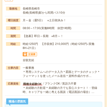
長崎県長崎市
勤務地
長崎(長崎県)駅から民間バス10分
月～金（週5日） ※土日祝休み！
曜日頻度
08:00～17:00(実働8時間 休憩1時間)
時間
【急募】即日～長期 ※8月～！
期間
時給1250円 【月収例】210,000円（時給1250円×実働
時給
8H×21日）
交通費
全額支給
一般事務
仕事内容
＊専用システムへのデータ入力＊図面とデータのチェック＊
フォーマットを使ったメール送信＊資料作成のサポ…
/ ブランクOK / 英語力不要
職種未経験OK
応募資格
＊未経験の方歓迎＊未経験の方でも安心スタート！・登録
時、キャリアを一緒に考える面談（電話面談の場合）…
職場の雰囲気