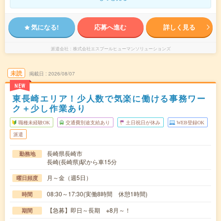
気になる!
応募へ進む
詳しく見る
派遣会社
株式会社エスプールヒューマンソリューションズ
未読
掲載日
2026/08/07
NEW
東長崎エリア！少人数で気楽に働ける事務ワー
ク＋少し作業あり
職種未経験OK
交通費別途支給あり
土日祝日が休み
WEB登録OK
派遣
長崎県長崎市
勤務地
長崎(長崎県)駅から車15分
月～金（週5日）
曜日頻度
08:30～17:30(実働8時間 休憩1時間)
時間
【急募】即日～長期 ※8月～！
期間