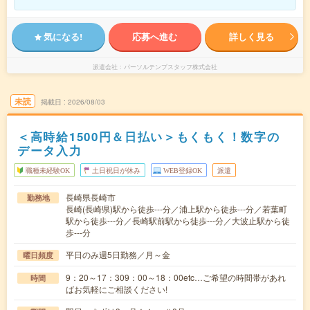
気になる!
応募へ進む
詳しく見る
派遣会社
パーソルテンプスタッフ株式会社
未読
掲載日
2026/08/03
＜高時給1500円＆日払い＞もくもく！数字の
データ入力
職種未経験OK
土日祝日が休み
WEB登録OK
派遣
長崎県長崎市
勤務地
長崎(長崎県)駅から徒歩---分／浦上駅から徒歩---分／若葉町
駅から徒歩---分／長崎駅前駅から徒歩---分／大波止駅から徒
歩---分
平日のみ週5日勤務／月～金
曜日頻度
9：20～17：309：00～18：00etc…ご希望の時間帯があれ
時間
ばお気軽にご相談ください!