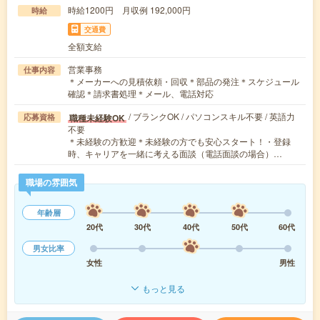
時給1200円 月収例 192,000円
時給
交通費
全額支給
営業事務
仕事内容
＊メーカーへの見積依頼・回収＊部品の発注＊スケジュール
確認＊請求書処理＊メール、電話対応
/ ブランクOK / パソコンスキル不要 / 英語力
職種未経験OK
応募資格
不要
＊未経験の方歓迎＊未経験の方でも安心スタート！・登録
時、キャリアを一緒に考える面談（電話面談の場合）…
職場の雰囲気
年齢層
20代
30代
40代
50代
60代
男女比率
女性
男性
もっと見る