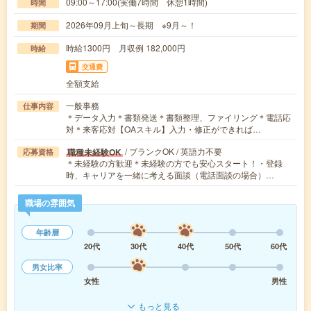
09:00～17:00(実働7時間 休憩1時間)
時間
2026年09月上旬～長期 ※9月～！
期間
時給1300円 月収例 182,000円
時給
交通費
全額支給
一般事務
仕事内容
＊データ入力＊書類発送＊書類整理、ファイリング＊電話応
対＊来客応対【OAスキル】入力・修正ができれば…
/ ブランクOK / 英語力不要
職種未経験OK
応募資格
＊未経験の方歓迎＊未経験の方でも安心スタート！・登録
時、キャリアを一緒に考える面談（電話面談の場合）…
職場の雰囲気
年齢層
20代
30代
40代
50代
60代
男女比率
女性
男性
もっと見る