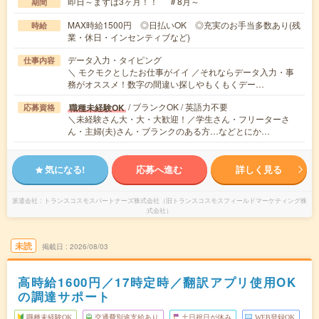
即日～まずは3ヶ月！！ ＃8月～
期間
MAX時給1500円 ◎日払いOK ◎充実のお手当多数あり(残
時給
業・休日・インセンティブなど)
データ入力・タイピング
仕事内容
＼ モクモクとしたお仕事がイイ ／それならデータ入力・事
務がオススメ！数字の間違い探しやもくもくデー…
/ ブランクOK / 英語力不要
職種未経験OK
応募資格
＼未経験さん大・大・大歓迎！／学生さん・フリーターさ
ん・主婦(夫)さん・ブランクのある方…などとにか…
気になる!
応募へ進む
詳しく見る
派遣会社
トランスコスモスパートナーズ株式会社（旧トランスコスモスフィールドマーケティング株
式会社）
未読
掲載日
2026/08/03
高時給1600円／17時定時／翻訳アプリ使用OK
の調達サポート
職種未経験OK
交通費別途支給あり
土日祝日が休み
WEB登録OK