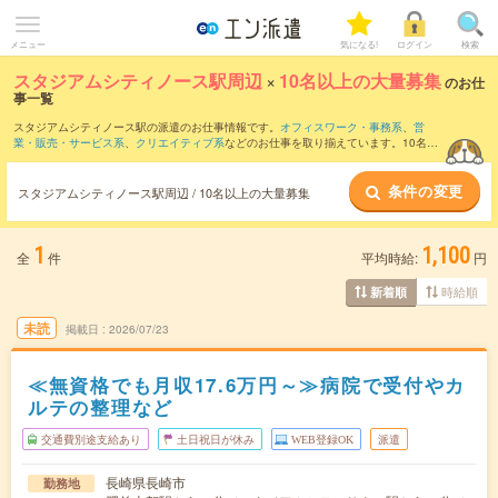
メニュー
気になる!
ログイン
検索
スタジアムシティノース駅周辺
×
10名以上の大量募集
のお仕
事一覧
スタジアムシティノース駅の派遣のお仕事情報です。
オフィスワーク・事務系
、
営
業・販売・サービス系
、
クリエイティブ系
などのお仕事を取り揃えています。10名以
上の大量募集の条件の他に、
交通費別途支給あり
、
職種未経験OK
、
友だちと一緒の応
募OK
などのこだわり条件も取り揃えています。
条件の変更
スタジアムシティノース駅周辺 / 10名以上の大量募集
1
1,100
全
件
平均時給:
円
時給順
新着順
未読
掲載日
2026/07/23
≪無資格でも月収17.6万円～≫病院で受付やカ
ルテの整理など
交通費別途支給あり
土日祝日が休み
WEB登録OK
派遣
長崎県長崎市
勤務地