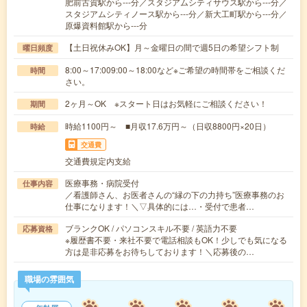
肥前古賀駅から---分／スタジアムシティサウス駅から---分／
スタジアムシティノース駅から---分／新大工町駅から---分／
原爆資料館駅から---分
【土日祝休みOK】月～金曜日の間で週5日の希望シフト制
曜日頻度
8:00～17:009:00～18:00など※ご希望の時間帯をご相談くだ
時間
さい。
2ヶ月～OK ※スタート日はお気軽にご相談ください！
期間
時給1100円～ ■月収17.6万円～（日収8800円×20日）
時給
交通費
交通費規定内支給
医療事務・病院受付
仕事内容
／看護師さん、お医者さんの“縁の下の力持ち”医療事務のお
仕事になります！＼▽具体的には…・受付で患者…
ブランクOK / パソコンスキル不要 / 英語力不要
応募資格
※履歴書不要・来社不要で電話相談もOK！少しでも気になる
方は是非応募をお待ちしております！＼応募後の…
職場の雰囲気