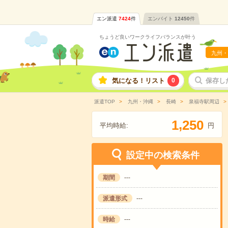
エン派遣
7424
件
エンバイト
12450
件
ちょうど良いワークライフバランスが叶う
九州・
気になる！リスト
0
保存し
派遣TOP
九州・沖縄
長崎
泉福寺駅周辺
,
1
2
5
0
平均時給:
円
設定中の検索条件
期間
---
派遣形式
---
時給
---