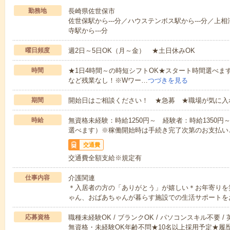
勤務地
長崎県佐世保市
佐世保駅から---分／ハウステンボス駅から---分／上相
寺駅から---分
曜日頻度
週2日～5日OK（月～金） ★土日休みOK
時間
★1日4時間～の時短シフトOK★スタート時間選べます！7:00～1
など残業なし！※Wワー…
つづきを見る
期間
開始日はご相談ください！ ★急募 ★職場が気に入
時給
無資格未経験：時給1250円～ 経験者：時給1350
選べます）※稼働開始時は手続き完了次第のお支払い
交通費
交通費全額支給※規定有
仕事内容
介護関連
＊入居者の方の「ありがとう」が嬉しい＊お年寄りを
ゃん、おばあちゃんが暮らす施設での生活サポートを
応募資格
職種未経験OK / ブランクOK / パソコンスキル不要 /
無資格・未経験OK年齢不問★10名以上採用予定★履