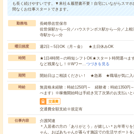
も長く続けやすいです。▼来社＆履歴書不要！自宅にいながらスマホ
間なくお仕事スタートできます。
勤務地
長崎県佐世保市
佐世保駅から---分／ハウステンボス駅から---分／上相
寺駅から---分
曜日頻度
週2日～5日OK（月～金） ★土日休みOK
時間
★1日4時間～の時短シフトOK★スタート時間選べます！7:00～1
など残業なし！※Wワー…
つづきを見る
期間
開始日はご相談ください！ ★急募 ★職場が気に入
時給
無資格未経験：時給1250円～ 経験者：時給1350
べます）※稼働開始時は手続き完了次第のお支払いと
交通費
交通費全額支給※規定有
仕事内容
介護関連
＊入居者の方の「ありがとう」が嬉しい＊お年寄りを
ゃん、おばあちゃんが暮らす施設での生活サポートを