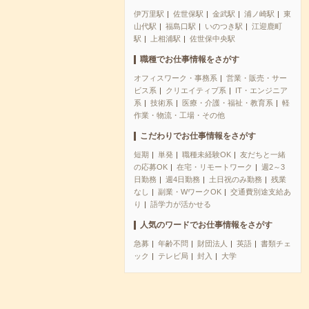
伊万里駅
佐世保駅
金武駅
浦ノ崎駅
東
山代駅
福島口駅
いのつき駅
江迎鹿町
駅
上相浦駅
佐世保中央駅
職種でお仕事情報をさがす
オフィスワーク・事務系
営業・販売・サー
ビス系
クリエイティブ系
IT・エンジニア
系
技術系
医療・介護・福祉・教育系
軽
作業・物流・工場・その他
こだわりでお仕事情報をさがす
短期
単発
職種未経験OK
友だちと一緒
の応募OK
在宅・リモートワーク
週2～3
日勤務
週4日勤務
土日祝のみ勤務
残業
なし
副業・WワークOK
交通費別途支給あ
り
語学力が活かせる
人気のワードでお仕事情報をさがす
急募
年齢不問
財団法人
英語
書類チェ
ック
テレビ局
封入
大学