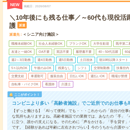
NEW
掲載日
2026/08/07
＼10年後にも残る仕事／～60代も現役活
護
派遣
＜シニア向け施設＞
派遣先
職種未経験OK
社会人未経験OK
ブランクOK
大学生歓迎
既卒第二
友達と一緒OK
OA不要
英語不要
履歴書不要
40～50代活躍
6
週2～3日勤務
週4日勤務
週5日勤務
土日祝休
朝10時以降スタート
5ｈ以内OK
午後のみOK
残業なし
シフト
交替制勤務
扶養控内
交費支給
車通勤可
服装自由
日払いOK
週払いOK
職場が禁煙
自転車・バイクOK
看護師
介護士
ここがポイント！
コンビニより多い「高齢者施設」でご近所でのお仕事も
【ずっと働ける】「AIって便利」でも・・・これからの「自分の仕
な気持ちありますよね。高齢者施設での業務では、あなたの「手」「
に立つ、誰かの支えになる。そのために「声をかける」「手を貸す」
です。【経験があれば年齢に左右されづらい】今のうちから介護やっ