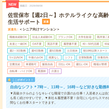
NEW
掲載日
2026/08/08
佐世保市【週2日～】ホテルライクな高
生活サポート
派遣
＜シニア向けマンション＞
派遣先
職種未経験OK
社会人未経験OK
ブランクOK
大学生歓迎
既卒第二
友達と一緒OK
OA不要
英語不要
履歴書不要
40～50代活躍
6
週2～3日勤務
週4日勤務
週5日勤務
土日祝休
朝10時以降スタート
5ｈ以内OK
午後のみOK
残業なし
シフト
交替制勤務
扶養控内
交費支給
車通勤可
服装自由
日払いOK
週払いOK
職場が禁煙
自転車・バイクOK
看護師
介護士
ここがポイント！
自由なシフト＊7時～、11時～、16時～など好きな勤務
▼高級ホテルのようなキレイな職場で介護のお仕事！入居者さんは自
も長く続けやすいです。▼来社＆履歴書不要！自宅にいながらスマホ
間なくお仕事スタートできます。