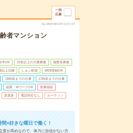
一括
応募
No.MNPWKO872157-07
高齢者マンション
新卒OK
10名以上の大量募集
複数名募集
0歳以上活躍
しゅふ歓迎
WEB登録OK
16時前までの仕事
17時前までの仕事
副業・WワークOK
医療福祉
派遣多
電話対応なし
ルーティン
時間×好きな曜日で働く！
立度が高めなので、体力に自信がない方