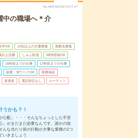
No.MNPWKO872157-07
躍中の職場へ＊介
新卒OK
10名以上の大量募集
複数名募集
0歳以上活躍
しゅふ歓迎
WEB登録OK
16時前までの仕事
17時前までの仕事
副業・WワークOK
医療福祉
派遣多
電話対応なし
ルーティン
叶うかも？！
事が心配」・・・そんなちょっとした不安
心」がまだまだ必要なんです。誰かの役
そんな当たり前の行動が大事な業務の1つ
ていきましょう