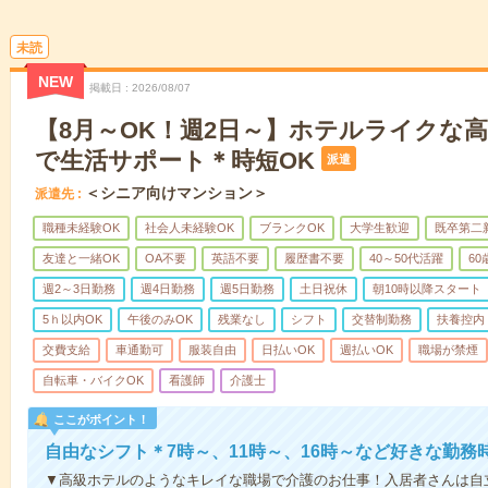
未読
NEW
掲載日
2026/08/07
【8月～OK！週2日～】ホテルライクな
で生活サポート＊時短OK
派遣
＜シニア向けマンション＞
派遣先
職種未経験OK
社会人未経験OK
ブランクOK
大学生歓迎
既卒第二
友達と一緒OK
OA不要
英語不要
履歴書不要
40～50代活躍
6
週2～3日勤務
週4日勤務
週5日勤務
土日祝休
朝10時以降スタート
5ｈ以内OK
午後のみOK
残業なし
シフト
交替制勤務
扶養控内
交費支給
車通勤可
服装自由
日払いOK
週払いOK
職場が禁煙
自転車・バイクOK
看護師
介護士
ここがポイント！
自由なシフト＊7時～、11時～、16時～など好きな勤務
▼高級ホテルのようなキレイな職場で介護のお仕事！入居者さんは自