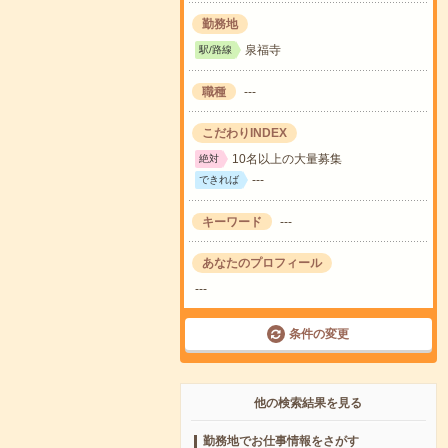
勤務地
泉福寺
駅/路線
職種
---
こだわりINDEX
10名以上の大量募集
絶対
---
できれば
キーワード
---
あなたのプロフィール
---
条件の変更
他の検索結果を見る
勤務地でお仕事情報をさがす