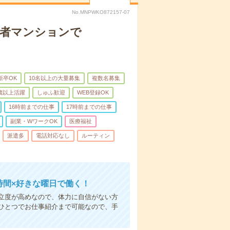
No.MNPWKO872157-07
齢者マンションで
新卒OK
10名以上の大量募集
複数名募集
0歳以上活躍
しゅふ歓迎
WEB登録OK
16時前までの仕事
17時前までの仕事
副業・WワークOK
医療福祉
派遣多
電話対応なし
ルーティン
時間×好きな曜日で働く！
立度が高めなので、体力に自信がない方
ひとつでお仕事紹介まで可能なので、手