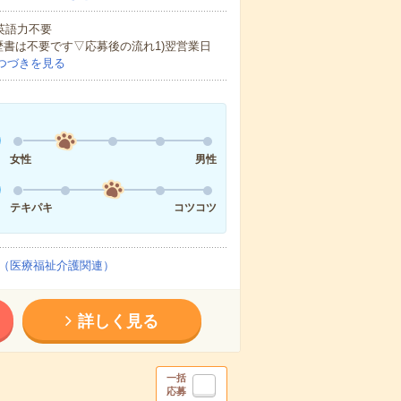
 英語力不要
歴書は不要です▽応募後の流れ1)翌営業日
つづきを見る
女性
男性
テキパキ
コツコツ
（医療福祉介護関連）
詳しく見る
一括
応募