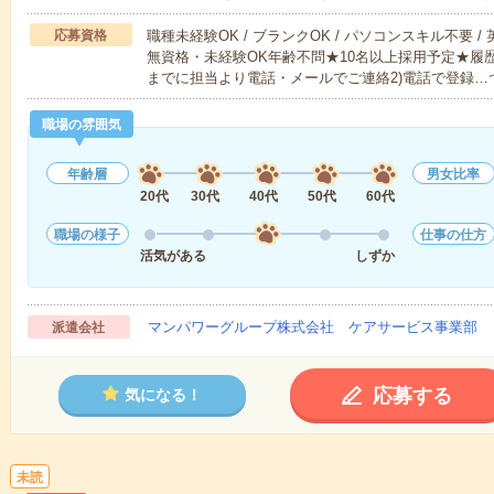
応募資格
職種未経験OK / ブランクOK / パソコンスキル不要 /
無資格・未経験OK年齢不問★10名以上採用予定★履
までに担当より電話・メールでご連絡2)電話で登録…
職場の雰囲気
年齢層
男女比率
20代
30代
40代
50代
60代
職場の様子
仕事の仕方
活気がある
しずか
マンパワーグループ株式会社 ケアサービス事業部 
派遣会社
応募する
気になる！
未読