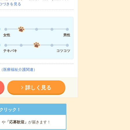
つづきを見る
女性
男性
テキパキ
コツコツ
（医療福祉介護関連）
詳しく見る
クリック！
」
や
「応募歓迎」
が届きます！