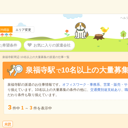
ヘル
沖縄版
エリア変更
た希望条件
お気に入りの派遣会社
泉福寺駅周辺 10名以上の大量募集の派遣の仕事一覧
泉福寺駅
10名以上の大量募
で
泉福寺駅の派遣のお仕事情報です。
オフィスワーク・事務系
、
営業・販売・サ
り揃えています。10名以上の大量募集の条件の他に、
交通費別途支給あり
、
職
だわり条件も取り揃えています。
3
1
3
件中
～
件を表示中
未読