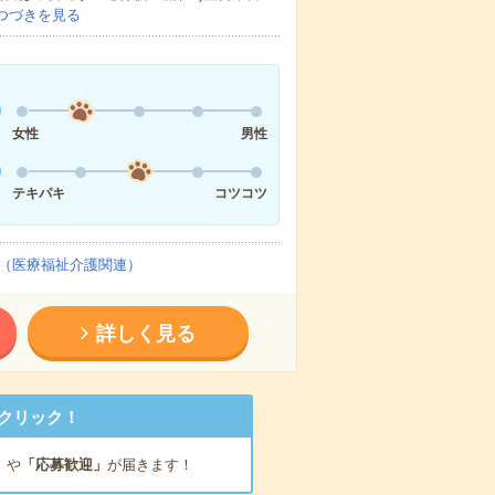
つづきを見る
女性
男性
テキパキ
コツコツ
（医療福祉介護関連）
詳しく見る
クリック！
」
や
「応募歓迎」
が届きます！