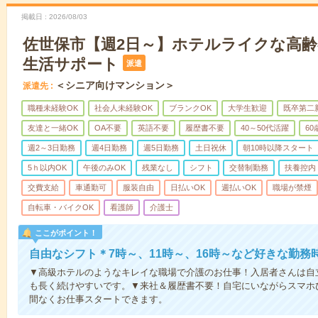
掲載日
2026/08/03
佐世保市【週2日～】ホテルライクな高
生活サポート
派遣
＜シニア向けマンション＞
派遣先
職種未経験OK
社会人未経験OK
ブランクOK
大学生歓迎
既卒第二
友達と一緒OK
OA不要
英語不要
履歴書不要
40～50代活躍
6
週2～3日勤務
週4日勤務
週5日勤務
土日祝休
朝10時以降スタート
5ｈ以内OK
午後のみOK
残業なし
シフト
交替制勤務
扶養控内
交費支給
車通勤可
服装自由
日払いOK
週払いOK
職場が禁煙
自転車・バイクOK
看護師
介護士
ここがポイント！
自由なシフト＊7時～、11時～、16時～など好きな勤務
▼高級ホテルのようなキレイな職場で介護のお仕事！入居者さんは自
も長く続けやすいです。▼来社＆履歴書不要！自宅にいながらスマホ
間なくお仕事スタートできます。