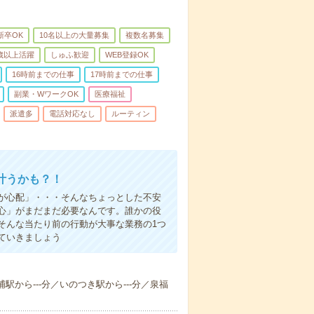
新卒OK
10名以上の大量募集
複数名募集
0歳以上活躍
しゅふ歓迎
WEB登録OK
16時前までの仕事
17時前までの仕事
副業・WワークOK
医療福祉
派遣多
電話対応なし
ルーティン
叶うかも？！
事が心配」・・・そんなちょっとした不安
心」がまだまだ必要なんです。誰かの役
そんな当たり前の行動が大事な業務の1つ
ていきましょう
浦駅から---分／いのつき駅から---分／泉福