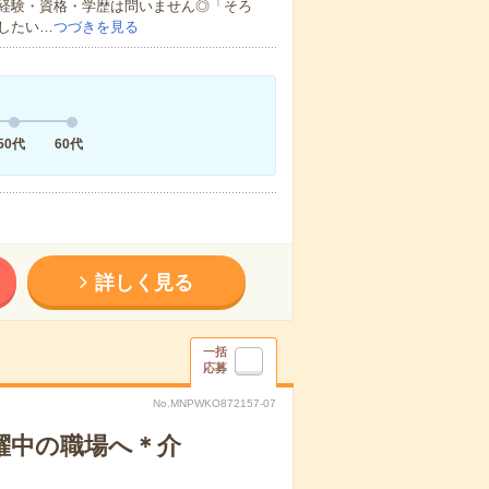
経験・資格・学歴は問いません◎「そろ
したい…
つづきを見る
50代
60代
詳しく見る
一括
応募
No.MNPWKO872157-07
躍中の職場へ＊介