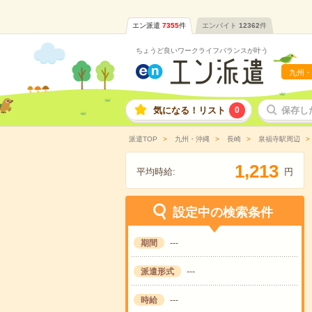
エン派遣
7355
件
エンバイト
12362
件
ちょうど良いワークライフバランスが叶う
九州・
気になる！リスト
0
保存し
派遣TOP
九州・沖縄
長崎
泉福寺駅周辺
,
1
2
1
3
平均時給:
円
設定中の検索条件
期間
---
派遣形式
---
時給
---