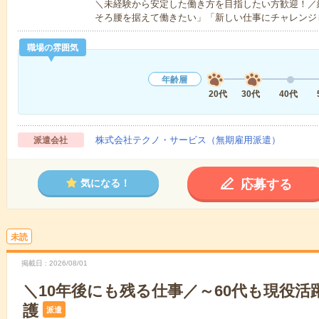
＼未経験から安定した働き方を目指したい方歓迎！／
そろ腰を据えて働きたい」「新しい仕事にチャレンジ
職場の雰囲気
年齢層
20代
30代
40代
株式会社テクノ・サービス（無期雇用派遣）
派遣会社
応募する
気になる！
未読
掲載日
2026/08/01
＼10年後にも残る仕事／～60代も現役活
護
派遣