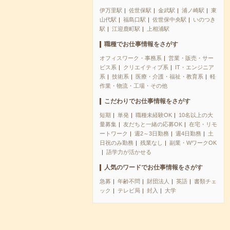
伊万里駅
佐世保駅
金武駅
浦ノ崎駅
東
山代駅
福島口駅
佐世保中央駅
いのつき
駅
江迎鹿町駅
上相浦駅
職種でお仕事情報をさがす
オフィスワーク・事務系
営業・販売・サー
ビス系
クリエイティブ系
IT・エンジニア
系
技術系
医療・介護・福祉・教育系
軽
作業・物流・工場・その他
こだわりでお仕事情報をさがす
短期
単発
職種未経験OK
10名以上の大
量募集
友だちと一緒の応募OK
在宅・リモ
ートワーク
週2～3日勤務
週4日勤務
土
日祝のみ勤務
残業なし
副業・WワークOK
語学力が活かせる
人気のワードでお仕事情報をさがす
急募
年齢不問
財団法人
英語
書類チェ
ック
テレビ局
封入
大学