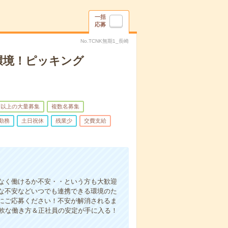
一括
応募
No.TCNK無期1_長崎
環境！ピッキング
名以上の大量募集
複数名募集
勤務
土日祝休
残業少
交費支給
なく働けるか不安・・という方も大歓迎
な不安などいつでも連携できる環境のた
にご応募ください！不安が解消されるま
柔軟な働き方＆正社員の安定が手に入る！