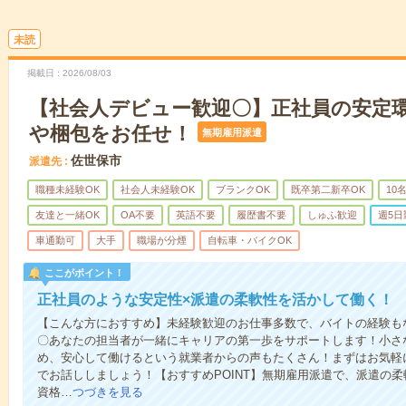
未読
掲載日
2026/08/03
【社会人デビュー歓迎〇】正社員の安定
や梱包をお任せ！
無期雇用派遣
佐世保市
派遣先
職種未経験OK
社会人未経験OK
ブランクOK
既卒第二新卒OK
10
友達と一緒OK
OA不要
英語不要
履歴書不要
しゅふ歓迎
週5日
車通勤可
大手
職場が分煙
自転車・バイクOK
ここがポイント！
正社員のような安定性×派遣の柔軟性を活かして働く！
【こんな方におすすめ】未経験歓迎のお仕事多数で、バイトの経験も
〇あなたの担当者が一緒にキャリアの第一歩をサポートします！小さ
め、安心して働けるという就業者からの声もたくさん！まずはお気軽
でお話ししましょう！【おすすめPOINT】無期雇用派遣で、派遣の
資格…
つづきを見る