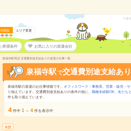
ヘル
沖縄版
エリア変更
た希望条件
お気に入りの派遣会社
泉福寺駅周辺 交通費別途支給ありの派遣の仕事一覧
泉福寺駅
交通費別途支給あ
で
泉福寺駅の派遣のお仕事情報です。
オフィスワーク・事務系
、
営業・販売・サ
り揃えています。交通費別途支給ありの条件の他に、
職種未経験OK
、
友だちと
件も取り揃えています。
4
1
4
件中
～
件を表示中
未読