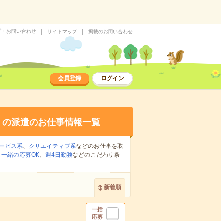
プ・お問い合わせ
サイトマップ
掲載のお問い合わせ
会員登録
ログイン
り
の派遣のお仕事情報一覧
ービス系
、
クリエイティブ系
などのお仕事を取
一緒の応募OK
、
週4日勤務
などのこだわり条
新着順
一括
応募