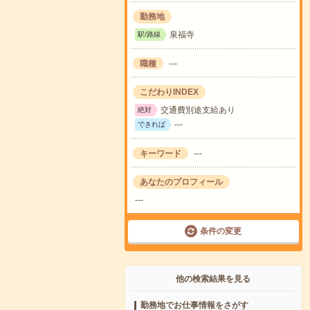
勤務地
泉福寺
駅/路線
職種
---
こだわりINDEX
交通費別途支給あり
絶対
---
できれば
キーワード
---
あなたのプロフィール
---
条件の変更
他の検索結果を見る
勤務地でお仕事情報をさがす