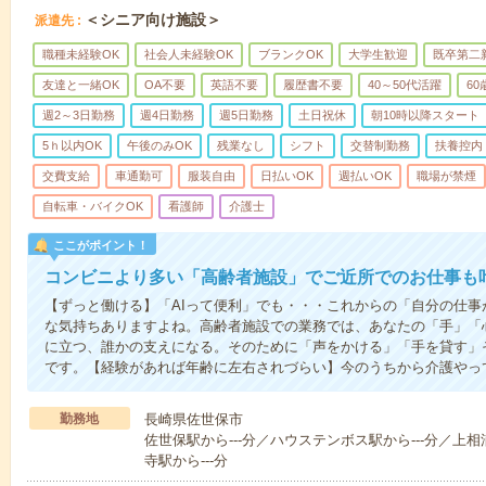
＜シニア向け施設＞
派遣先
職種未経験OK
社会人未経験OK
ブランクOK
大学生歓迎
既卒第二
友達と一緒OK
OA不要
英語不要
履歴書不要
40～50代活躍
6
週2～3日勤務
週4日勤務
週5日勤務
土日祝休
朝10時以降スタート
5ｈ以内OK
午後のみOK
残業なし
シフト
交替制勤務
扶養控内
交費支給
車通勤可
服装自由
日払いOK
週払いOK
職場が禁煙
自転車・バイクOK
看護師
介護士
ここがポイント！
コンビニより多い「高齢者施設」でご近所でのお仕事も
【ずっと働ける】「AIって便利」でも・・・これからの「自分の仕
な気持ちありますよね。高齢者施設での業務では、あなたの「手」「
に立つ、誰かの支えになる。そのために「声をかける」「手を貸す」
です。【経験があれば年齢に左右されづらい】今のうちから介護やっ
勤務地
長崎県佐世保市
佐世保駅から---分／ハウステンボス駅から---分／上相
寺駅から---分