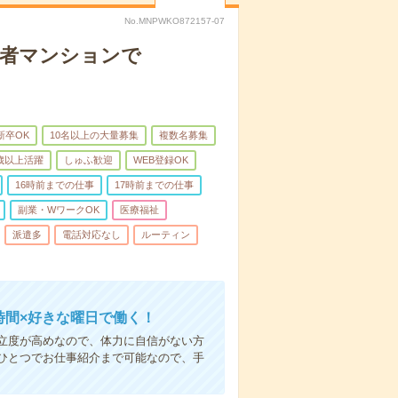
No.MNPWKO872157-07
齢者マンションで
新卒OK
10名以上の大量募集
複数名募集
0歳以上活躍
しゅふ歓迎
WEB登録OK
16時前までの仕事
17時前までの仕事
副業・WワークOK
医療福祉
派遣多
電話対応なし
ルーティン
時間×好きな曜日で働く！
立度が高めなので、体力に自信がない方
ひとつでお仕事紹介まで可能なので、手