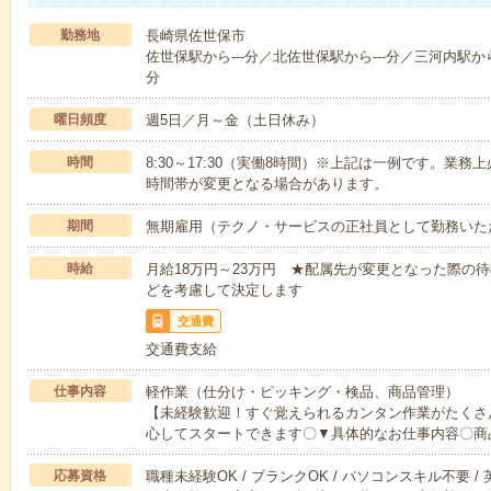
勤務地
長崎県佐世保市
佐世保駅から---分／北佐世保駅から---分／三河内駅から-
分
曜日頻度
週5日／月～金（土日休み）
時間
8:30～17:30（実働8時間）※上記は一例です。業
時間帯が変更となる場合があります。
期間
無期雇用（テクノ・サービスの正社員として勤務いた
時給
月給18万円～23万円 ★配属先が変更となった際の
どを考慮して決定します
交通費
交通費支給
仕事内容
軽作業（仕分け・ピッキング・検品、商品管理）
【未経験歓迎！すぐ覚えられるカンタン作業がたくさ
心してスタートできます〇▼具体的なお仕事内容〇商
応募資格
職種未経験OK / ブランクOK / パソコンスキル不要 /