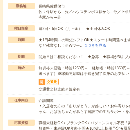
勤務地
長崎県佐世保市
佐世保駅から---分／ハウステンボス駅から---分／上相
寺駅から---分
曜日頻度
週2日～5日OK（月～金） ★土日休みOK
時間
★1日4時間～の時短シフトOK★スタート時間選べます！7:00～1
など残業なし！※Wワー…
つづきを見る
期間
開始日はご相談ください！ ★急募 ★職場が気に入
時給
無資格未経験：時給1250円～ 経験者：時給1350
選べます）※稼働開始時は手続き完了次第のお支払い
交通費
交通費全額支給※規定有
仕事内容
介護関連
＊入居者の方の「ありがとう」が嬉しい＊お年寄りを
ゃん、おばあちゃんが暮らす施設での生活サポートを
応募資格
職種未経験OK / ブランクOK / パソコンスキル不要 /
無資格・未経験OK年齢不問★10名以上採用予定★履