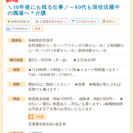
＼10年後にも残る仕事／～60代も現役活躍中
の職場へ＊介護
職種未経験OK
交通費別途支給あり
土日祝日が休み
残業なし
WEB登録OK
派遣
長崎県佐世保市
勤務地
佐世保駅から---分／ハウステンボス駅から---分／上相浦駅か
ら---分／いのつき駅から---分／泉福寺駅から---分
週2日～5日OK（月～金） ★土日休みOK
曜日頻度
★1日4時間～の時短シフトOK★スタート時間選べます！
時間
7:00～16:009:00～17:0011:…
開始日はご相談ください！ ★急募 ★職場が気に入れば、
期間
長期でも働けます！
無資格未経験：時給1250円～ 経験者：時給1350円～ ★
時給
日払い／週払い制度あり（月払いも選べます）※稼働開始時
は手続き完了次第のお支払いとなります。
交通費
交通費全額支給※規定有