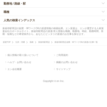
勤務地 / 路線・駅
職種
人気の検索インデックス
泉福寺駅周辺の副業・WワークOKの派遣情報の検索結果。エン派遣は、エンが運営する人材派
遣会社のポータルサイト。泉福寺駅周辺の派遣/求人情報を職種、勤務地、時給、勤務時間、長
期・短期などの希望条件から、あなたにピッタリの派遣のお仕事を探せます。
派遣TOP
九州・沖縄
長崎
泉福寺駅周辺
泉福寺駅周辺 副業・WワークOKの派遣の仕事一覧
個人情報の取り扱いについて
ご利用規約
ヘルプ・お問い合わせ
掲載のお問い合わせ
エン会社概要
サイトマップ
Copyright © en Inc.