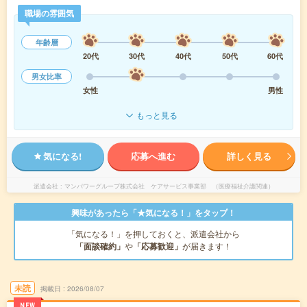
職場の雰囲気
年齢層
20代
30代
40代
50代
60代
男女比率
女性
男性
もっと見る
気になる!
応募へ進む
詳しく見る
派遣会社
マンパワーグループ株式会社 ケアサービス事業部 （医療福祉介護関連）
興味があったら「★気になる！」をタップ！
「気になる！」を押しておくと、派遣会社から
「面談確約」
や
「応募歓迎」
が届きます！
未読
掲載日
2026/08/07
NEW