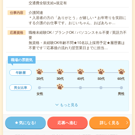
交通費全額支給※規定有
介護関連
仕事内容
＊入居者の方の「ありがとう」が嬉しい＊お年寄りを笑顔に
する介護のお仕事です。おじいちゃん、おばあちゃ…
職種未経験OK / ブランクOK / パソコンスキル不要 / 英語力不
応募資格
要
無資格・未経験OK年齢不問★10名以上採用予定★履歴書は
不要です▽応募後の流れ1)翌営業日までに担当…
職場の雰囲気
年齢層
20代
30代
40代
50代
60代
男女比率
女性
男性
もっと見る
気になる!
応募へ進む
詳しく見る