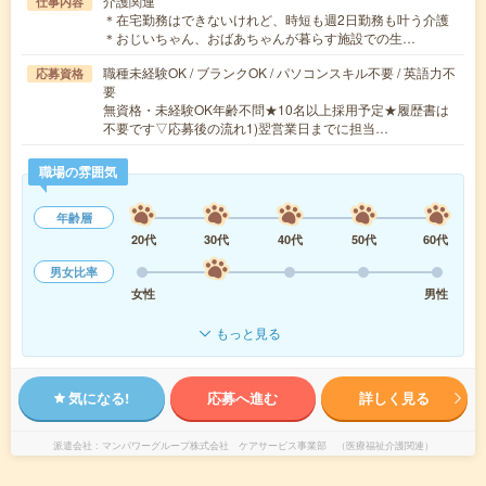
介護関連
仕事内容
＊在宅勤務はできないけれど、時短も週2日勤務も叶う介護
＊おじいちゃん、おばあちゃんが暮らす施設での生…
職種未経験OK / ブランクOK / パソコンスキル不要 / 英語力不
応募資格
要
無資格・未経験OK年齢不問★10名以上採用予定★履歴書は
不要です▽応募後の流れ1)翌営業日までに担当…
職場の雰囲気
年齢層
20代
30代
40代
50代
60代
男女比率
女性
男性
もっと見る
気になる!
応募へ進む
詳しく見る
派遣会社
マンパワーグループ株式会社 ケアサービス事業部 （医療福祉介護関連）