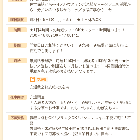
佐世保駅から---分／ハウステンボス駅から---分／上相浦駅か
ら---分／いのつき駅から---分／泉福寺駅から---分
週2日～5日OK（月～金） ★土日休みOK
曜日頻度
★1日4時間～の時短シフトOK★スタート時間選べます！
時間
7:00～16:009:00～17:0011:…
開始日はご相談ください！ ★急募 ★職場が気に入れば、
期間
長期でも働けます！
無資格未経験：時給1250円～ 経験者：時給1350円～★日
時給
払い／週払い制度あり（月払いも選べます）※稼働開始時は
手続き完了次第のお支払いとなります。
交通費
交通費全額支給※規定有
介護関連
仕事内容
＊入居者の方の「ありがとう」が嬉しい＊お年寄りを笑顔に
する介護のお仕事です。おじいちゃん、おばあちゃ…
職種未経験OK / ブランクOK / パソコンスキル不要 / 英語力不
応募資格
要
無資格・未経験OK年齢不問★10名以上採用予定★履歴書は
不要です▽応募後の流れ1)翌営業日までに担当…