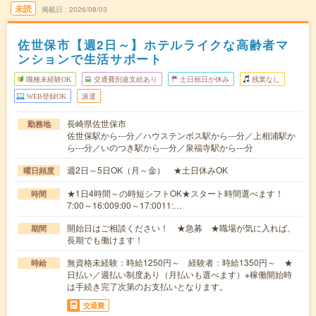
未読
掲載日
2026/08/03
佐世保市【週2日～】ホテルライクな高齢者マ
ンションで生活サポート
職種未経験OK
交通費別途支給あり
土日祝日が休み
残業なし
WEB登録OK
派遣
長崎県佐世保市
勤務地
佐世保駅から---分／ハウステンボス駅から---分／上相浦駅か
ら---分／いのつき駅から---分／泉福寺駅から---分
週2日～5日OK（月～金） ★土日休みOK
曜日頻度
★1日4時間～の時短シフトOK★スタート時間選べます！
時間
7:00～16:009:00～17:0011:…
開始日はご相談ください！ ★急募 ★職場が気に入れば、
期間
長期でも働けます！
無資格未経験：時給1250円～ 経験者：時給1350円～ ★
時給
日払い／週払い制度あり（月払いも選べます）※稼働開始時
は手続き完了次第のお支払いとなります。
交通費