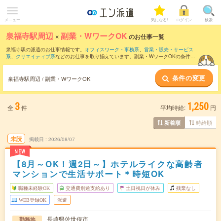
メニュー
気になる!
ログイン
検索
泉福寺駅周辺
×
副業・WワークOK
のお仕事一覧
泉福寺駅の派遣のお仕事情報です。
オフィスワーク・事務系
、
営業・販売・サービス
系
、
クリエイティブ系
などのお仕事を取り揃えています。副業・WワークOKの条件の
他に、
交通費別途支給あり
、
職種未経験OK
、
友だちと一緒の応募OK
などのこだわり
条件も取り揃えています。
条件の変更
泉福寺駅周辺 / 副業・WワークOK
3
1,250
全
件
平均時給:
円
時給順
新着順
未読
掲載日
2026/08/07
NEW
【8月～OK！週2日～】ホテルライクな高齢者
マンションで生活サポート＊時短OK
職種未経験OK
交通費別途支給あり
土日祝日が休み
残業なし
WEB登録OK
派遣
長崎県佐世保市
勤務地