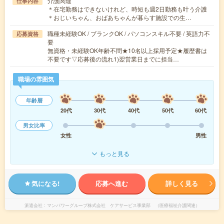
介護関連
仕事内容
＊在宅勤務はできないけれど、時短も週2日勤務も叶う介護
＊おじいちゃん、おばあちゃんが暮らす施設での生…
職種未経験OK / ブランクOK / パソコンスキル不要 / 英語力不
応募資格
要
無資格・未経験OK年齢不問★10名以上採用予定★履歴書は
不要です▽応募後の流れ1)翌営業日までに担当…
職場の雰囲気
年齢層
20代
30代
40代
50代
60代
男女比率
女性
男性
もっと見る
気になる!
応募へ進む
詳しく見る
派遣会社
マンパワーグループ株式会社 ケアサービス事業部 （医療福祉介護関連）