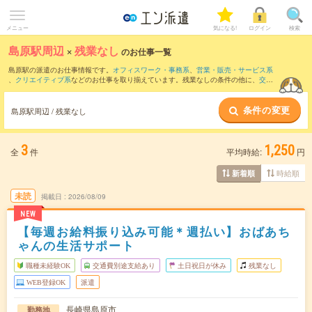
メニュー
気になる!
ログイン
検索
島原駅周辺
×
残業なし
のお仕事一覧
島原駅の派遣のお仕事情報です。
オフィスワーク・事務系
、
営業・販売・サービス系
、
クリエイティブ系
などのお仕事を取り揃えています。残業なしの条件の他に、
交通
費別途支給あり
、
職種未経験OK
、
友だちと一緒の応募OK
などのこだわり条件も取り
揃えています。
条件の変更
島原駅周辺 / 残業なし
3
1,250
全
件
平均時給:
円
時給順
新着順
未読
掲載日
2026/08/09
NEW
【毎週お給料振り込み可能＊週払い】おばあち
ゃんの生活サポート
職種未経験OK
交通費別途支給あり
土日祝日が休み
残業なし
WEB登録OK
派遣
長崎県島原市
勤務地