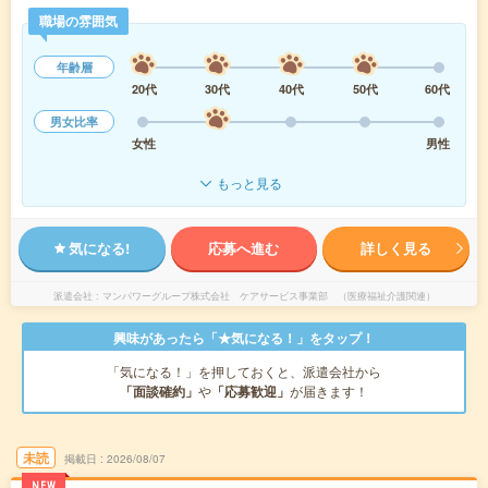
職場の雰囲気
年齢層
20代
30代
40代
50代
60代
男女比率
女性
男性
もっと見る
気になる!
応募へ進む
詳しく見る
派遣会社
マンパワーグループ株式会社 ケアサービス事業部 （医療福祉介護関連）
興味があったら「★気になる！」をタップ！
「気になる！」を押しておくと、派遣会社から
「面談確約」
や
「応募歓迎」
が届きます！
未読
掲載日
2026/08/07
NEW