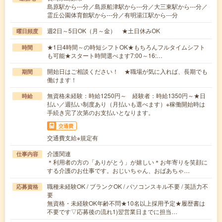
島原駅から---分／島原船津駅から---分／大三東駅から---分／
霊丘公園体育館駅から---分／有明湯江駅から---分
週2日～5日OK（月～金） ★土日休みOK
曜日頻度
★1日4時間～の時短シフトOK★もちろんフルタイムシフト
時間
も可能★スタート時間選べます7:00～16:…
開始日はご相談ください！ ★職場が気に入れば、長期でも
期間
働けます！
無資格未経験：時給1250円～ 経験者：時給1350円～★日
時給
払い／週払い制度あり（月払いも選べます）※稼働開始時は
手続き完了次第のお支払いとなります。
交通費
交通費支給※規定有
介護関連
仕事内容
＊利用者の方の「ありがとう」が嬉しい＊お年寄りを笑顔に
する介護のお仕事です。おじいちゃん、おばあちゃ…
職種未経験OK / ブランクOK / パソコンスキル不要 / 英語力不
応募資格
要
無資格・未経験OK年齢不問★10名以上採用予定★履歴書は
不要です▽応募後の流れ1)翌営業日までに担当…