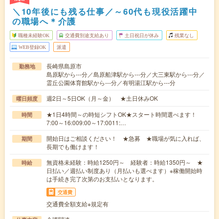
＼10年後にも残る仕事／～60代も現役活躍中
の職場へ＊介護
職種未経験OK
交通費別途支給あり
土日祝日が休み
残業なし
WEB登録OK
派遣
長崎県島原市
勤務地
島原駅から---分／島原船津駅から---分／大三東駅から---分／
霊丘公園体育館駅から---分／有明湯江駅から---分
週2日～5日OK（月～金） ★土日休みOK
曜日頻度
★1日4時間～の時短シフトOK★スタート時間選べます！
時間
7:00～16:009:00～17:0011:…
開始日はご相談ください！ ★急募 ★職場が気に入れば、
期間
長期でも働けます！
無資格未経験：時給1250円～ 経験者：時給1350円～ ★
時給
日払い／週払い制度あり（月払いも選べます）※稼働開始時
は手続き完了次第のお支払いとなります。
交通費
交通費全額支給※規定有