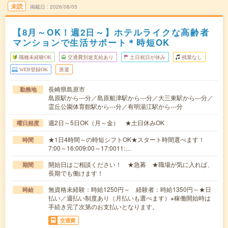
未読
掲載日
2026/08/05
【8月～OK！週2日～】ホテルライクな高齢者
マンションで生活サポート＊時短OK
職種未経験OK
交通費別途支給あり
土日祝日が休み
残業なし
WEB登録OK
派遣
長崎県島原市
勤務地
島原駅から---分／島原船津駅から---分／大三東駅から---分／
霊丘公園体育館駅から---分／有明湯江駅から---分
週2日～5日OK（月～金） ★土日休みOK
曜日頻度
★1日4時間～の時短シフトOK★スタート時間選べます！
時間
7:00～16:009:00～17:0011:…
開始日はご相談ください！ ★急募 ★職場が気に入れば、
期間
長期でも働けます！
無資格未経験：時給1250円～ 経験者：時給1350円～★日
時給
払い／週払い制度あり（月払いも選べます）※稼働開始時は
手続き完了次第のお支払いとなります。
交通費