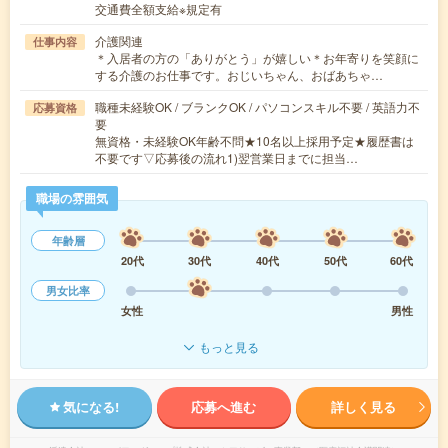
交通費全額支給※規定有
介護関連
仕事内容
＊入居者の方の「ありがとう」が嬉しい＊お年寄りを笑顔に
する介護のお仕事です。おじいちゃん、おばあちゃ…
職種未経験OK / ブランクOK / パソコンスキル不要 / 英語力不
応募資格
要
無資格・未経験OK年齢不問★10名以上採用予定★履歴書は
不要です▽応募後の流れ1)翌営業日までに担当…
職場の雰囲気
年齢層
20代
30代
40代
50代
60代
男女比率
女性
男性
もっと見る
気になる!
応募へ進む
詳しく見る