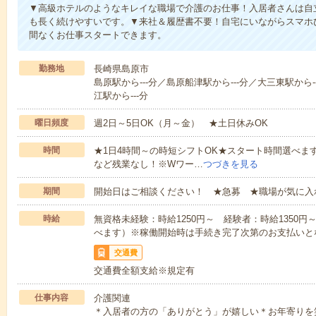
▼高級ホテルのようなキレイな職場で介護のお仕事！入居者さんは自
も長く続けやすいです。▼来社＆履歴書不要！自宅にいながらスマホ
間なくお仕事スタートできます。
勤務地
長崎県島原市
島原駅から---分／島原船津駅から---分／大三東駅から
江駅から---分
曜日頻度
週2日～5日OK（月～金） ★土日休みOK
時間
★1日4時間～の時短シフトOK★スタート時間選べます！7:00～1
など残業なし！※Wワー…
つづきを見る
期間
開始日はご相談ください！ ★急募 ★職場が気に入
時給
無資格未経験：時給1250円～ 経験者：時給1350
べます）※稼働開始時は手続き完了次第のお支払いと
交通費
交通費全額支給※規定有
仕事内容
介護関連
＊入居者の方の「ありがとう」が嬉しい＊お年寄りを