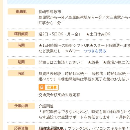
勤務地
長崎県島原市
島原駅から---分／島原船津駅から---分／大三東駅から
江駅から---分
曜日頻度
週2日～5日OK（月～金） ★土日休みOK
時間
★1日4時間～の時短シフトOK★スタート時間選べます！7:00～1
など残業なし！※Wワー…
つづきを見る
期間
開始日はご相談ください！ ★急募 ★職場が気に入
時給
無資格未経験：時給1250円～ 経験者：時給1350
選べます）※稼働開始時は手続き完了次第のお支払い
交通費
交通費全額支給※規定有
仕事内容
介護関連
＊在宅勤務はできないけれど、時短も週2日勤務も叶
らす施設での生活サポートをお任せします！ ＜具体
応募資格
職種未経験OK
/ ブランクOK / パソコンスキル不要 /