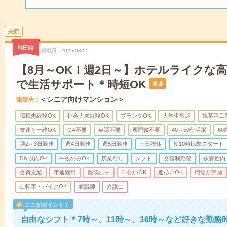
未読
NEW
掲載日
2026/08/05
【8月～OK！週2日～】ホテルライクな
で生活サポート＊時短OK
派遣
＜シニア向けマンション＞
派遣先
職種未経験OK
社会人未経験OK
ブランクOK
大学生歓迎
既卒第二
友達と一緒OK
OA不要
英語不要
履歴書不要
40～50代活躍
6
週2～3日勤務
週4日勤務
週5日勤務
土日祝休
朝10時以降スタート
5ｈ以内OK
午後のみOK
残業なし
シフト
交替制勤務
扶養控内
交費支給
車通勤可
服装自由
日払いOK
週払いOK
職場が禁煙
自転車・バイクOK
看護師
介護士
ここがポイント！
自由なシフト＊7時～、11時～、16時～など好きな勤務