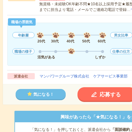
無資格・未経験OK年齢不問★10名以上採用予定★履
までに担当より電話・メールでご連絡2)電話で登録…
職場の雰囲気
年齢層
男女比率
20代
30代
40代
50代
60代
職場の様子
仕事の仕方
活気がある
しずか
マンパワーグループ株式会社 ケアサービス事業部 
派遣会社
応募する
気になる！
興味があったら「★気になる！」を
「気になる！」を押しておくと、派遣会社から
「面談確約