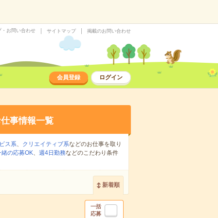
プ・お問い合わせ
サイトマップ
掲載のお問い合わせ
会員登録
ログイン
お仕事情報一覧
ビス系
、
クリエイティブ系
などのお仕事を取り
緒の応募OK
、
週4日勤務
などのこだわり条件
新着順
一括
応募