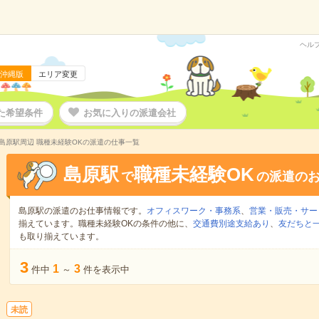
ヘル
沖縄版
エリア変更
た希望条件
お気に入りの派遣会社
島原駅周辺 職種未経験OKの派遣の仕事一覧
島原駅
職種未経験OK
で
の派遣の
島原駅の派遣のお仕事情報です。
オフィスワーク・事務系
、
営業・販売・サー
揃えています。職種未経験OKの条件の他に、
交通費別途支給あり
、
友だちと一
も取り揃えています。
3
1
3
件中
～
件を表示中
未読