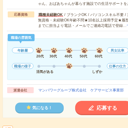
ゃん、おばあちゃんが暮らす施設での生活サポートを
応募資格
職種未経験OK
/ ブランクOK / パソコンスキル不要 /
無資格・未経験OK年齢不問★10名以上採用予定★履
までに担当より電話・メールでご連絡2)電話で登録…
職場の雰囲気
年齢層
男女比率
20代
30代
40代
50代
60代
職場の様子
仕事の仕方
活気がある
しずか
マンパワーグループ株式会社 ケアサービス事業部 
派遣会社
応募する
気になる！