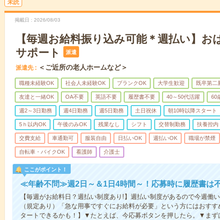
未読
掲載日
2026/08/03
【毎週お給料振り込み可能＊週払い】お
サポート
派遣
＜ご近所の老人ホームなど＞
派遣先
職種未経験OK
社会人未経験OK
ブランクOK
大学生歓迎
既卒第二
友達と一緒OK
OA不要
英語不要
履歴書不要
40～50代活躍
6
週2～3日勤務
週4日勤務
週5日勤務
土日祝休
朝10時以降スタート
5ｈ以内OK
午後のみOK
残業なし
シフト
交替制勤務
扶養控内
交費支給
車通勤可
服装自由
日払いOK
週払いOK
職場が禁煙
自転車・バイクOK
看護師
介護士
ここがポイント！
≪年齢不問≫週2日～＆1日4時間～！応募時に履歴書は
【毎週がお給料日？週払い制度あり!】週払い制度があるので今週働
（規定あり）「急な用事ですぐにお給料が必要」という方にはおすす
タートできるかも！】▼たとえば、今応募ボタンを押したら。▼まず