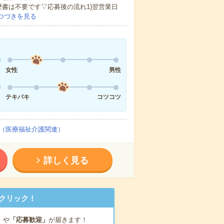
歴書は不要です▽応募後の流れ1)翌営業日
つづきを見る
女性
男性
テキパキ
コツコツ
（医療福祉介護関連）
詳しく見る
クリック！
」
や
「応募歓迎」
が届きます！