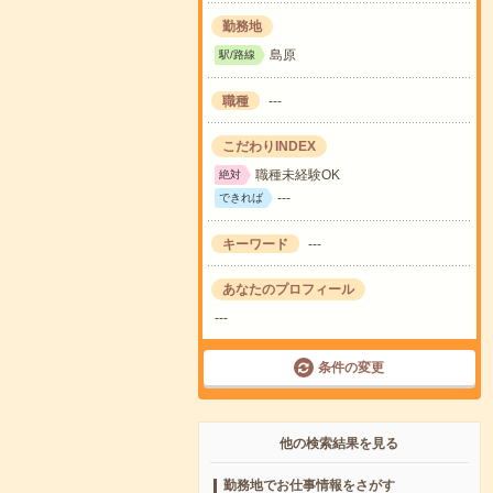
勤務地
島原
駅/路線
職種
---
こだわりINDEX
職種未経験OK
絶対
---
できれば
キーワード
---
あなたのプロフィール
---
条件の変更
他の検索結果を見る
勤務地でお仕事情報をさがす