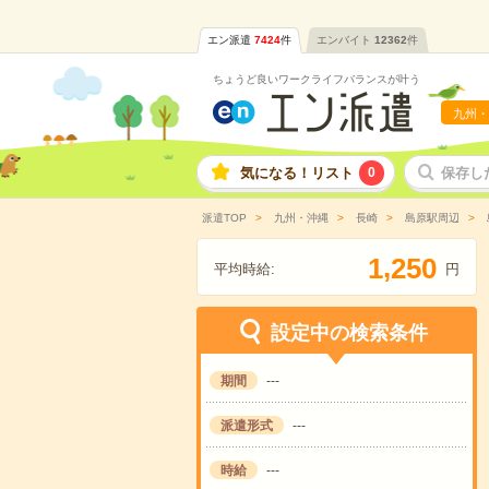
エン派遣
7424
件
エンバイト
12362
件
ちょうど良いワークライフバランスが叶う
九州・
気になる！リスト
0
保存し
派遣TOP
九州・沖縄
長崎
島原駅周辺
,
1
2
5
0
平均時給:
円
設定中の検索条件
期間
---
派遣形式
---
時給
---