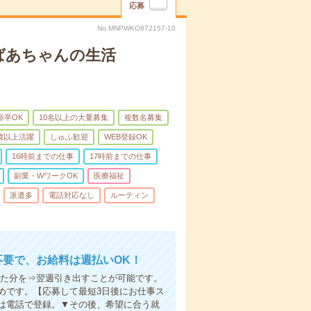
応募
No.MNPWKO872157-10
ばあちゃんの生活
新卒OK
10名以上の大量募集
複数名募集
0歳以上活躍
しゅふ歓迎
WEB登録OK
16時前までの仕事
17時前までの仕事
副業・WワークOK
医療福祉
派遣多
電話対応なし
ルーティン
不要で、お給料は週払いOK！
いた分を⇒翌週引き出すことが可能です。
めです。【応募して最短3日後にお仕事ス
は電話で登録。▼その後、希望に合う就