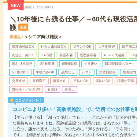
NEW
掲載日
2026/08/07
＼10年後にも残る仕事／～60代も現役活
護
派遣
＜シニア向け施設＞
派遣先
職種未経験OK
社会人未経験OK
ブランクOK
大学生歓迎
既卒第二
友達と一緒OK
OA不要
英語不要
履歴書不要
40～50代活躍
6
週2～3日勤務
週4日勤務
週5日勤務
土日祝休
朝10時以降スタート
5ｈ以内OK
午後のみOK
残業なし
シフト
交替制勤務
扶養控内
交費支給
車通勤可
服装自由
日払いOK
週払いOK
職場が禁煙
自転車・バイクOK
看護師
介護士
ここがポイント！
コンビニより多い「高齢者施設」でご近所でのお仕事も
【ずっと働ける】「AIって便利」でも・・・これからの「自分の仕
な気持ちありますよね。高齢者施設での業務では、あなたの「手」「
に立つ、誰かの支えになる。そのために「声をかける」「手を貸す」
です。【経験があれば年齢に左右されづらい】今のうちから介護やっ