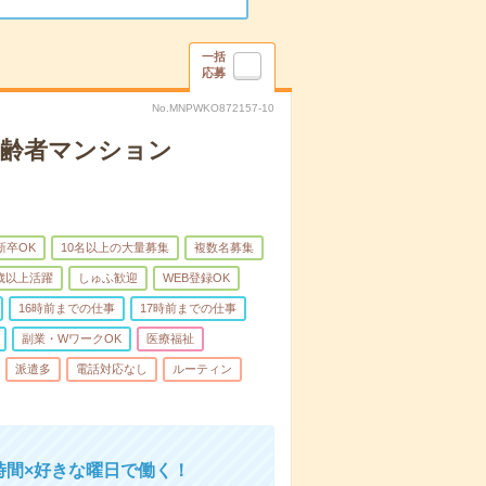
一括
応募
No.MNPWKO872157-10
高齢者マンション
新卒OK
10名以上の大量募集
複数名募集
0歳以上活躍
しゅふ歓迎
WEB登録OK
16時前までの仕事
17時前までの仕事
副業・WワークOK
医療福祉
派遣多
電話対応なし
ルーティン
時間×好きな曜日で働く！