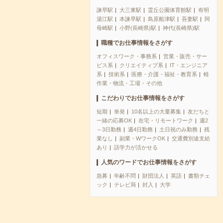
諫早駅
大三東駅
霊丘公園体育館駅
有明
湯江駅
本諫早駅
島原船津駅
吾妻駅
阿
母崎駅
小野(長崎県)駅
神代(長崎県)駅
職種でお仕事情報をさがす
オフィスワーク・事務系
営業・販売・サー
ビス系
クリエイティブ系
IT・エンジニア
系
技術系
医療・介護・福祉・教育系
軽
作業・物流・工場・その他
こだわりでお仕事情報をさがす
短期
単発
10名以上の大量募集
友だちと
一緒の応募OK
在宅・リモートワーク
週2
～3日勤務
週4日勤務
土日祝のみ勤務
残
業なし
副業・WワークOK
交通費別途支給
あり
語学力が活かせる
人気のワードでお仕事情報をさがす
急募
年齢不問
財団法人
英語
書類チェ
ック
テレビ局
封入
大学