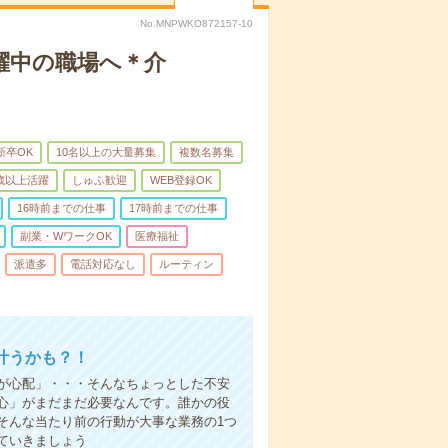
No.MNPWKO872157-10
躍中の職場へ＊介
新卒OK
10名以上の大量募集
複数名募集
0歳以上活躍
しゅふ歓迎
WEB登録OK
16時前までの仕事
17時前までの仕事
副業・WワークOK
医療福祉
派遣多
電話対応なし
ルーティン
叶うかも？！
事が心配」・・・そんなちょっとした不安
心」がまだまだ必要なんです。誰かの役
そんな当たり前の行動が大事な業務の1つ
ていきましょう