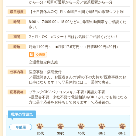
から---分／昭和町通駅から---分／蛍茶屋駅から---分
【土日祝休みOK】月～金曜日の間で週5日の希望シフト制
曜日頻度
8:00～17:009:00～18:00など※ご希望の時間帯をご相談くだ
時間
さい。
2ヶ月～OK ※スタート日はお気軽にご相談ください！
期間
時給1100円～ ■月収17.6万円～（日収8800円×20日）
時給
交通費
交通費規定内支給
医療事務・病院受付
仕事内容
／看護師さん、お医者さんの“縁の下の力持ち”医療事務のお
仕事になります！＼▽具体的には…・受付で患者…
ブランクOK / パソコンスキル不要 / 英語力不要
応募資格
※履歴書不要・来社不要で電話相談もOK！少しでも気になる
方は是非応募をお待ちしております！＼応募後の…
職場の雰囲気
年齢層
20代
30代
40代
50代
60代