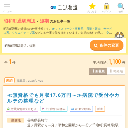
メニュー
気になる!
ログイン
検索
昭和町通駅周辺
×
短期
のお仕事一覧
昭和町通駅の派遣のお仕事情報です。
オフィスワーク・事務系
、
営業・販売・サービ
ス系
、
クリエイティブ系
などのお仕事を取り揃えています。短期の条件の他に、
交通
費別途支給あり
、
職種未経験OK
、
友だちと一緒の応募OK
などでもお探し頂けます。
条件の変更
昭和町通駅周辺 / 短期
1
1,100
全
件
平均時給:
円
時給順
新着順
未読
掲載日
2026/07/23
≪無資格でも月収17.6万円～≫病院で受付やカ
ルテの整理など
交通費別途支給あり
土日祝日が休み
WEB登録OK
派遣
長崎県長崎市
勤務地
道ノ尾駅から---分／平和公園駅から---分／千歳町(長崎県)駅