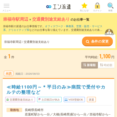
メニュー
気になる!
ログイン
検索
崇福寺駅周辺
×
交通費別途支給あり
のお仕事一覧
崇福寺駅の派遣のお仕事情報です。
オフィスワーク・事務系
、
営業・販売・サービス
系
、
クリエイティブ系
などのお仕事を取り揃えています。交通費別途支給ありの条件
の他に、
職種未経験OK
、
友だちと一緒の応募OK
、
週4日勤務
などのこだわり条件も取
り揃えています。
条件の変更
崇福寺駅周辺 / 交通費別途支給あり
1
1,100
全
件
平均時給:
円
時給順
新着順
未読
掲載日
2026/08/03
≪時給1100円～＊平日のみ≫病院で受付やカ
ルテの整理など
交通費別途支給あり
土日祝日が休み
WEB登録OK
派遣
長崎県長崎市
勤務地
若葉町駅から---分／大橋(長崎県)駅から---分／崇福寺駅から--