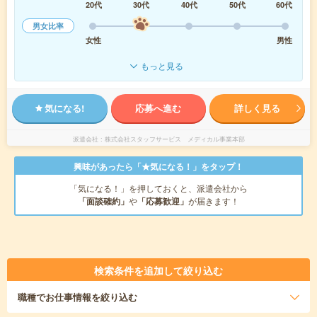
20代
30代
40代
50代
60代
男女比率
女性
男性
もっと見る
気になる!
応募へ進む
詳しく見る
派遣会社
株式会社スタッフサービス メディカル事業本部
興味があったら「★気になる！」をタップ！
「気になる！」を押しておくと、派遣会社から
「面談確約」
や
「応募歓迎」
が届きます！
検索条件を追加して絞り込む
職種
でお仕事情報を絞り込む