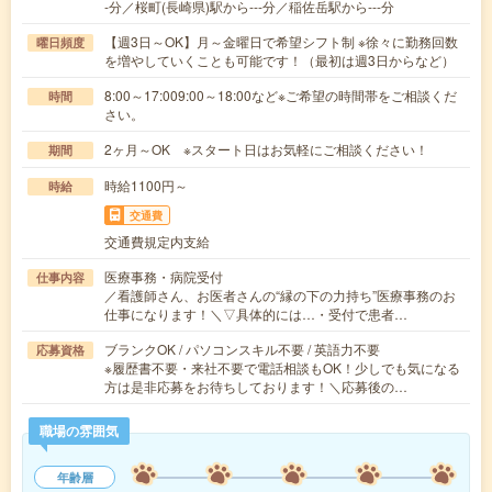
-分／桜町(長崎県)駅から---分／稲佐岳駅から---分
【週3日～OK】月～金曜日で希望シフト制 ※徐々に勤務回数
曜日頻度
を増やしていくことも可能です！（最初は週3日からなど）
8:00～17:009:00～18:00など※ご希望の時間帯をご相談くだ
時間
さい。
2ヶ月～OK ※スタート日はお気軽にご相談ください！
期間
時給1100円～
時給
交通費
交通費規定内支給
医療事務・病院受付
仕事内容
／看護師さん、お医者さんの“縁の下の力持ち”医療事務のお
仕事になります！＼▽具体的には…・受付で患者…
ブランクOK / パソコンスキル不要 / 英語力不要
応募資格
※履歴書不要・来社不要で電話相談もOK！少しでも気になる
方は是非応募をお待ちしております！＼応募後の…
職場の雰囲気
年齢層