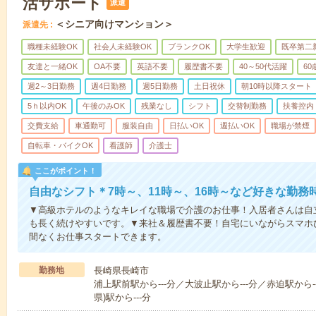
活サポート
派遣
＜シニア向けマンション＞
派遣先
職種未経験OK
社会人未経験OK
ブランクOK
大学生歓迎
既卒第二
友達と一緒OK
OA不要
英語不要
履歴書不要
40～50代活躍
6
週2～3日勤務
週4日勤務
週5日勤務
土日祝休
朝10時以降スタート
5ｈ以内OK
午後のみOK
残業なし
シフト
交替制勤務
扶養控内
交費支給
車通勤可
服装自由
日払いOK
週払いOK
職場が禁煙
自転車・バイクOK
看護師
介護士
ここがポイント！
自由なシフト＊7時～、11時～、16時～など好きな勤務
▼高級ホテルのようなキレイな職場で介護のお仕事！入居者さんは自
も長く続けやすいです。▼来社＆履歴書不要！自宅にいながらスマホ
間なくお仕事スタートできます。
勤務地
長崎県長崎市
浦上駅前駅から---分／大波止駅から---分／赤迫駅から-
県)駅から---分