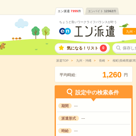
エン派遣
7355
件
エンバイト
12362
件
ちょうど良いワークライフバランスが叶う
九州・
気になる！リスト
0
保存し
派遣TOP
九州・沖縄
長崎
桜町(長崎県)駅周
,
1
2
6
0
平均時給:
円
設定中の検索条件
期間
---
派遣形式
---
時給
---