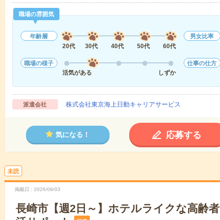
職場の雰囲気
年齢層
男女比率
20代
30代
40代
50代
60代
職場の様子
仕事の仕方
活気がある
しずか
株式会社東京海上日動キャリアサービス
派遣会社
応募する
気になる！
未読
掲載日
2026/08/03
長崎市【週2日～】ホテルライクな高齢