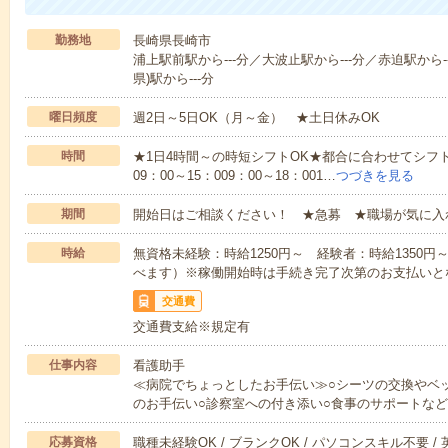
勤務地
長崎県長崎市
浦上駅前駅から---分／大波止駅から---分／赤迫駅から-
県)駅から---分
曜日頻度
週2日～5日OK（月～金） ★土日休みOK
時間
★1日4時間～の時短シフトOK★都合に合わせてシフト
09：00～15：009：00～18：001…
つづきを見る
期間
開始日はご相談ください！ ★急募 ★職場が気に入
時給
無資格未経験：時給1250円～ 経験者：時給1350
べます）※稼働開始時は手続き完了次第のお支払いと
交通費
交通費支給※規定有
仕事内容
看護助手
≪病院でちょっとしたお手伝い≫○シーツの交換やベ
のお手伝い○診察室への付き添い○食事のサポートな
応募資格
職種未経験OK / ブランクOK / パソコンスキル不要 /