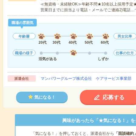
≪無資格・未経験OK≫年齢不問★10名以上採用予定
営業日までに担当より電話・メールでご連絡2)電話…
職場の雰囲気
年齢層
男女比率
20代
30代
40代
50代
60代
職場の様子
仕事の仕方
活気がある
しずか
マンパワーグループ株式会社 ケアサービス事業部 
派遣会社
応募する
気になる！
興味があったら「★気になる！」を
「気になる！」を押しておくと、派遣会社から
「面談確約