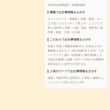
市役所(長崎県)駅
長崎駅前駅
職種でお仕事情報をさがす
オフィスワーク・事務系
営業・販売・サー
ビス系
クリエイティブ系
IT・エンジニア
系
技術系
医療・介護・福祉・教育系
軽
作業・物流・工場・その他
こだわりでお仕事情報をさがす
短期
単発
職種未経験OK
10名以上の大
量募集
友だちと一緒の応募OK
在宅・リモ
ートワーク
週2～3日勤務
週4日勤務
土
日祝のみ勤務
副業・WワークOK
交通費別
途支給あり
語学力が活かせる
人気のワードでお仕事情報をさがす
急募
年齢不問
財団法人
英語
書類チェ
ック
テレビ局
封入
大学