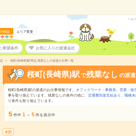
ヘル
沖縄版
エリア変更
た希望条件
お気に入りの派遣会社
辺
桜町(長崎県)駅周辺 残業なしの派遣の仕事一覧
桜町(長崎県)駅
残業なし
で
の派遣
桜町(長崎県)駅の派遣のお仕事情報です。
オフィスワーク・事務系
、
営業・販
事を取り揃えています。残業なしの条件の他に、
交通費別途支給あり
、
職種未
り条件も取り揃えています。
5
1
5
件中
～
件を表示中
未読