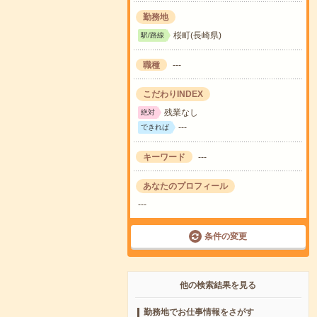
勤務地
桜町(長崎県)
駅/路線
職種
---
こだわりINDEX
残業なし
絶対
---
できれば
キーワード
---
あなたのプロフィール
---
条件の変更
他の検索結果を見る
勤務地でお仕事情報をさがす