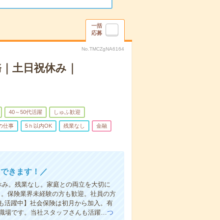
一括
応募
No.TMCZgNA6164
務｜土日祝休み｜
40～50代活躍
しゅふ歓迎
の仕事
5ｈ以内OK
残業なし
金融
トできます！／
祝休み。残業なし。家庭との両立を大切に
り。保険業界未経験の方も歓迎。社員の方
も活躍中】社会保険は初月から加入。有
い職場です。当社スタッフさんも活躍…
つ