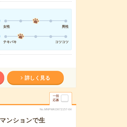
女性
男性
テキパキ
コツコツ
詳しく見る
一括
応募
No.MNPWKO872157-04
者マンションで生