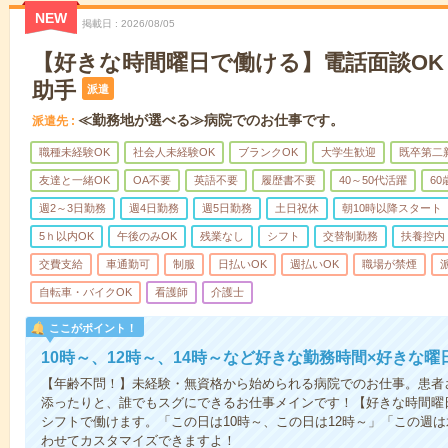
NEW
掲載日
2026/08/05
【好きな時間曜日で働ける】電話面談OK
助手
派遣
≪勤務地が選べる≫病院でのお仕事です。
派遣先
職種未経験OK
社会人未経験OK
ブランクOK
大学生歓迎
既卒第二
友達と一緒OK
OA不要
英語不要
履歴書不要
40～50代活躍
6
週2～3日勤務
週4日勤務
週5日勤務
土日祝休
朝10時以降スタート
5ｈ以内OK
午後のみOK
残業なし
シフト
交替制勤務
扶養控内
交費支給
車通勤可
制服
日払いOK
週払いOK
職場が禁煙
自転車・バイクOK
看護師
介護士
ここがポイント！
10時～、12時～、14時～など好きな勤務時間×好きな曜
【年齢不問！】未経験・無資格から始められる病院でのお仕事。患者
添ったりと、誰でもスグにできるお仕事メインです！【好きな時間曜日
シフトで働けます。「この日は10時～、この日は12時～」「この週
わせてカスタマイズできますよ！