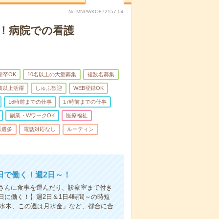
No.MNPWKO872157-04
！病院での看護
新卒OK
10名以上の大量募集
複数名募集
0歳以上活躍
しゅふ歓迎
WEB登録OK
16時前までの仕事
17時前までの仕事
副業・WワークOK
医療福祉
派遣多
電話対応なし
ルーティン
日で働く！週2日～！
さんに食事を運んだり、診察室まで付き
に働く！】週2日＆1日4時間～の時短
は水木、この週は月水金」など、都合に合