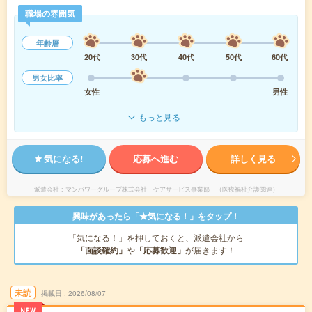
職場の雰囲気
年齢層
20代
30代
40代
50代
60代
男女比率
女性
男性
もっと見る
気になる!
応募へ進む
詳しく見る
派遣会社
マンパワーグループ株式会社 ケアサービス事業部 （医療福祉介護関連）
興味があったら「★気になる！」をタップ！
「気になる！」を押しておくと、派遣会社から
「面談確約」
や
「応募歓迎」
が届きます！
未読
掲載日
2026/08/07
NEW