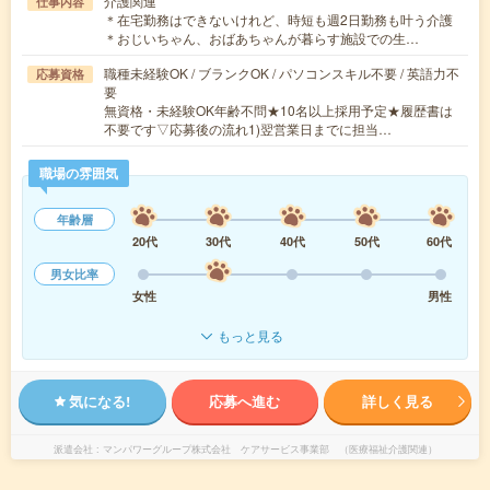
介護関連
仕事内容
＊在宅勤務はできないけれど、時短も週2日勤務も叶う介護
＊おじいちゃん、おばあちゃんが暮らす施設での生…
職種未経験OK / ブランクOK / パソコンスキル不要 / 英語力不
応募資格
要
無資格・未経験OK年齢不問★10名以上採用予定★履歴書は
不要です▽応募後の流れ1)翌営業日までに担当…
職場の雰囲気
年齢層
20代
30代
40代
50代
60代
男女比率
女性
男性
もっと見る
気になる!
応募へ進む
詳しく見る
派遣会社
マンパワーグループ株式会社 ケアサービス事業部 （医療福祉介護関連）