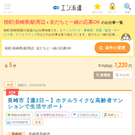
メニュー
気になる!
ログイン
検索
桜町(長崎県)駅周辺
×
友だちと一緒の応募OK
のお仕事一覧
桜町(長崎県)駅の派遣のお仕事情報です。
オフィスワーク・事務系
、
営業・販売・サー
ビス系
、
クリエイティブ系
などのお仕事を取り揃えています。友だちと一緒の応募OK
の条件の他に、
交通費別途支給あり
、
職種未経験OK
、
週4日勤務
などのこだわり条件
も取り揃えています。
条件の変更
桜町(長崎県)駅周辺 / 友だちと一緒の応募OK
5
1,220
全
件
平均時給:
円
時給順
新着順
未読
掲載日
2026/08/08
NEW
長崎市【週2日～】ホテルライクな高齢者マン
ションで生活サポート
職種未経験OK
交通費別途支給あり
土日祝日が休み
残業なし
WEB登録OK
派遣
長崎県長崎市
勤務地