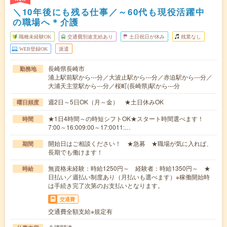
＼10年後にも残る仕事／～60代も現役活躍中
の職場へ＊介護
職種未経験OK
交通費別途支給あり
土日祝日が休み
残業なし
WEB登録OK
派遣
長崎県長崎市
勤務地
浦上駅前駅から---分／大波止駅から---分／赤迫駅から---分／
大浦天主堂駅から---分／桜町(長崎県)駅から---分
週2日～5日OK（月～金） ★土日休みOK
曜日頻度
★1日4時間～の時短シフトOK★スタート時間選べます！
時間
7:00～16:009:00～17:0011:…
開始日はご相談ください！ ★急募 ★職場が気に入れば、
期間
長期でも働けます！
無資格未経験：時給1250円～ 経験者：時給1350円～ ★
時給
日払い／週払い制度あり（月払いも選べます）※稼働開始時
は手続き完了次第のお支払いとなります。
交通費
交通費全額支給※規定有