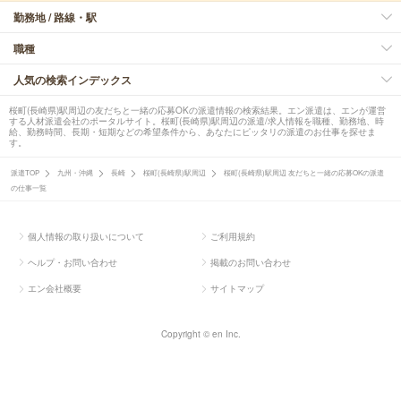
勤務地 / 路線・駅
職種
人気の検索インデックス
桜町(長崎県)駅周辺の友だちと一緒の応募OKの派遣情報の検索結果。エン派遣は、エンが運営
する人材派遣会社のポータルサイト。桜町(長崎県)駅周辺の派遣/求人情報を職種、勤務地、時
給、勤務時間、長期・短期などの希望条件から、あなたにピッタリの派遣のお仕事を探せま
す。
派遣TOP
九州・沖縄
長崎
桜町(長崎県)駅周辺
桜町(長崎県)駅周辺 友だちと一緒の応募OKの派遣
の仕事一覧
個人情報の取り扱いについて
ご利用規約
ヘルプ・お問い合わせ
掲載のお問い合わせ
エン会社概要
サイトマップ
Copyright © en Inc.