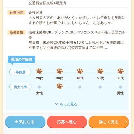
交通費全額支給※規定有
介護関連
仕事内容
＊入居者の方の「ありがとう」が嬉しい＊お年寄りを笑顔に
する介護のお仕事です。おじいちゃん、おばあちゃ…
職種未経験OK / ブランクOK / パソコンスキル不要 / 英語力不
応募資格
要
無資格・未経験OK年齢不問★10名以上採用予定★履歴書は
不要です▽応募後の流れ1)翌営業日までに担当…
職場の雰囲気
年齢層
20代
30代
40代
50代
60代
男女比率
女性
男性
もっと見る
気になる!
応募へ進む
詳しく見る