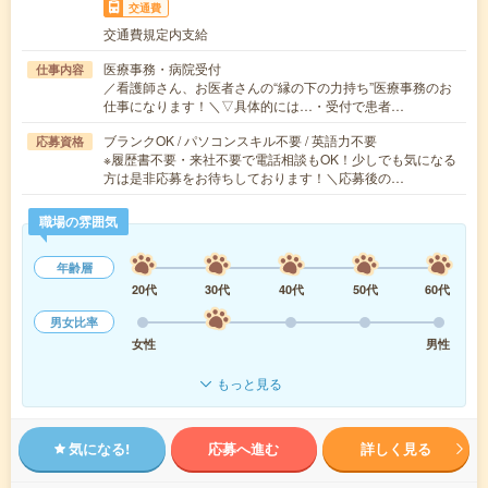
交通費
交通費規定内支給
医療事務・病院受付
仕事内容
／看護師さん、お医者さんの“縁の下の力持ち”医療事務のお
仕事になります！＼▽具体的には…・受付で患者…
ブランクOK / パソコンスキル不要 / 英語力不要
応募資格
※履歴書不要・来社不要で電話相談もOK！少しでも気になる
方は是非応募をお待ちしております！＼応募後の…
職場の雰囲気
年齢層
20代
30代
40代
50代
60代
男女比率
女性
男性
もっと見る
気になる!
応募へ進む
詳しく見る