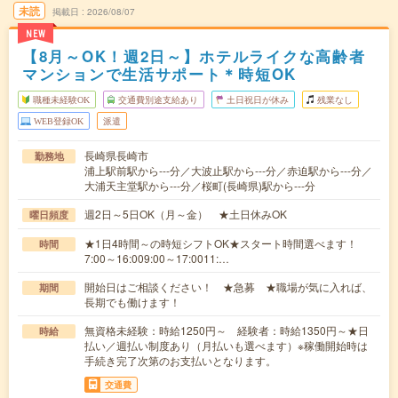
未読
掲載日
2026/08/07
NEW
【8月～OK！週2日～】ホテルライクな高齢者
マンションで生活サポート＊時短OK
職種未経験OK
交通費別途支給あり
土日祝日が休み
残業なし
WEB登録OK
派遣
長崎県長崎市
勤務地
浦上駅前駅から---分／大波止駅から---分／赤迫駅から---分／
大浦天主堂駅から---分／桜町(長崎県)駅から---分
週2日～5日OK（月～金） ★土日休みOK
曜日頻度
★1日4時間～の時短シフトOK★スタート時間選べます！
時間
7:00～16:009:00～17:0011:…
開始日はご相談ください！ ★急募 ★職場が気に入れば、
期間
長期でも働けます！
無資格未経験：時給1250円～ 経験者：時給1350円～★日
時給
払い／週払い制度あり（月払いも選べます）※稼働開始時は
手続き完了次第のお支払いとなります。
交通費