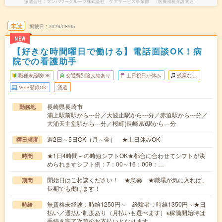
派遣会社
マンパワーグループ株式会社 ケアサービス事業部 （医療福祉介護関連）
未読
掲載日
2026/08/05
NEW
【好きな時間曜日で働ける】電話面談OK！病
院での看護助手
職種未経験OK
交通費別途支給あり
土日祝日が休み
残業なし
WEB登録OK
派遣
長崎県長崎市
勤務地
浦上駅前駅から---分／大波止駅から---分／赤迫駅から---分／
大浦天主堂駅から---分／桜町(長崎県)駅から---分
週2日～5日OK（月～金） ★土日休みOK
曜日頻度
★1日4時間～の時短シフトOK★都合に合わせてシフトが決
時間
められますシフト例：7：00～16：009：…
開始日はご相談ください！ ★急募 ★職場が気に入れば、
期間
長期でも働けます！
無資格未経験：時給1250円～ 経験者：時給1350円～★日
時給
払い／週払い制度あり（月払いも選べます）※稼働開始時は
手続き完了次第のお支払いとなります。