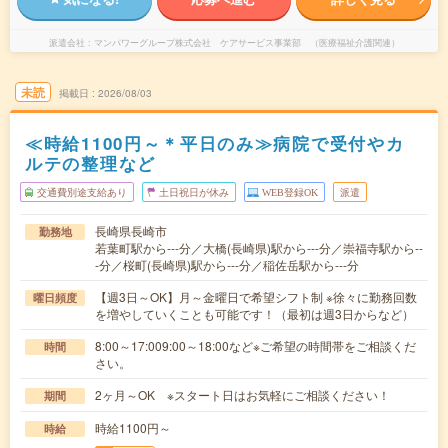
派遣会社
マンパワーグループ株式会社 ケアサービス事業部 （医療福祉介護関連）
未読
掲載日
2026/08/03
≪時給1100円～＊平日のみ≫病院で受付やカ
ルテの整理など
交通費別途支給あり
土日祝日が休み
WEB登録OK
派遣
長崎県長崎市
勤務地
若葉町駅から---分／大橋(長崎県)駅から---分／崇福寺駅から--
-分／桜町(長崎県)駅から---分／稲佐岳駅から---分
【週3日～OK】月～金曜日で希望シフト制 ※徐々に勤務回数
曜日頻度
を増やしていくことも可能です！（最初は週3日からなど）
8:00～17:009:00～18:00など※ご希望の時間帯をご相談くだ
時間
さい。
2ヶ月～OK ※スタート日はお気軽にご相談ください！
期間
時給1100円～
時給