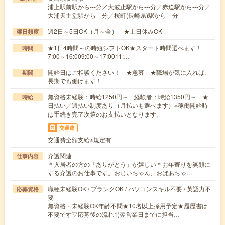
浦上駅前駅から---分／大波止駅から---分／赤迫駅から---分／
大浦天主堂駅から---分／桜町(長崎県)駅から---分
週2日～5日OK（月～金） ★土日休みOK
曜日頻度
★1日4時間～の時短シフトOK★スタート時間選べます！
時間
7:00～16:009:00～17:0011:…
開始日はご相談ください！ ★急募 ★職場が気に入れば、
期間
長期でも働けます！
無資格未経験：時給1250円～ 経験者：時給1350円～ ★
時給
日払い／週払い制度あり（月払いも選べます）※稼働開始時
は手続き完了次第のお支払いとなります。
交通費
交通費全額支給※規定有
介護関連
仕事内容
＊入居者の方の「ありがとう」が嬉しい＊お年寄りを笑顔に
する介護のお仕事です。おじいちゃん、おばあちゃ…
職種未経験OK / ブランクOK / パソコンスキル不要 / 英語力不
応募資格
要
無資格・未経験OK年齢不問★10名以上採用予定★履歴書は
不要です▽応募後の流れ1)翌営業日までに担当…