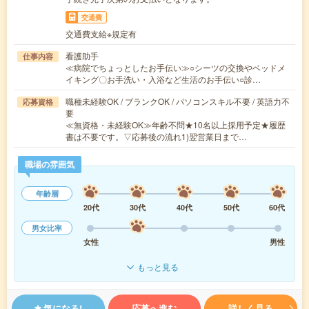
交通費
交通費支給※規定有
看護助手
仕事内容
≪病院でちょっとしたお手伝い≫○シーツの交換やベッドメ
イキング〇お手洗い・入浴など生活のお手伝い○診…
職種未経験OK / ブランクOK / パソコンスキル不要 / 英語力不
応募資格
要
≪無資格・未経験OK≫年齢不問★10名以上採用予定★履歴
書は不要です。▽応募後の流れ1)翌営業日まで…
職場の雰囲気
年齢層
20代
30代
40代
50代
60代
男女比率
女性
男性
もっと見る
気になる!
応募へ進む
詳しく見る