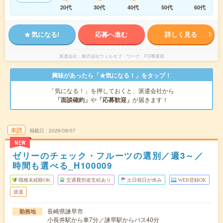
20代
30代
40代
50代
60代
気になる!
応募へ進む
詳しく見る
派遣会社
株式会社ウィルオブ・ワーク FO事業部
興味があったら「★気になる！」をタップ！
「気になる！」を押しておくと、派遣会社から
「面談確約」
や
「応募歓迎」
が届きます！
未読
掲載日
2026/08/07
NEW
ゼリーのチェック・フルーツの選別／週3～／
時間も選べる_H100009
職種未経験OK
交通費別途支給あり
土日祝日が休み
WEB登録OK
派遣
長崎県諫早市
勤務地
小長井駅から車7分／諫早駅からバス40分