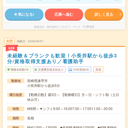
気になる!
応募へ進む
詳しく見る
派遣会社
株式会社ウィルオブ・ワーク FO事業部
未読
掲載日
2026/08/07
NEW
未経験＆ブランクも歓迎！小長井駅から徒歩3
分/資格取得支援あり／看護助手
職種未経験OK
交通費別途支給あり
WEB登録OK
派遣
長崎県諫早市
勤務地
小長井駅から徒歩5分
【勤務日数】週3日～ 【勤務曜日】月～日・シフト制（土日
曜日頻度
休み可）
6時間～▼シフト9:00～16:007:00～17:0011:00～20:00
時間
長期
期間
時給1200～1350円 ■未経験者時給1200円 ■経験者時給
時給