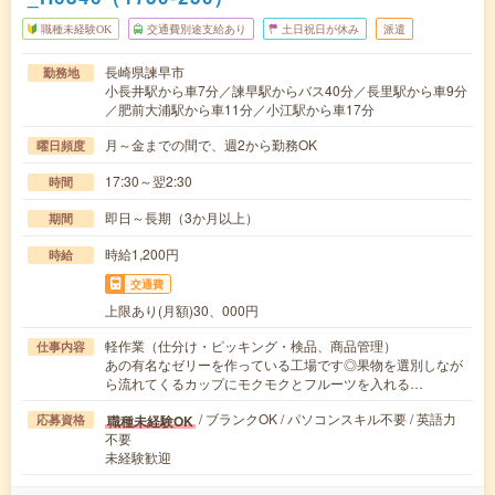
職種未経験OK
交通費別途支給あり
土日祝日が休み
派遣
長崎県諫早市
勤務地
小長井駅から車7分／諫早駅からバス40分／長里駅から車9分
／肥前大浦駅から車11分／小江駅から車17分
月～金までの間で、週2から勤務OK
曜日頻度
17:30～翌2:30
時間
即日～長期（3か月以上）
期間
時給1,200円
時給
交通費
上限あり(月額)30、000円
軽作業（仕分け・ピッキング・検品、商品管理）
仕事内容
あの有名なゼリーを作っている工場です◎果物を選別しなが
ら流れてくるカップにモクモクとフルーツを入れる…
/ ブランクOK / パソコンスキル不要 / 英語力
職種未経験OK
応募資格
不要
未経験歓迎