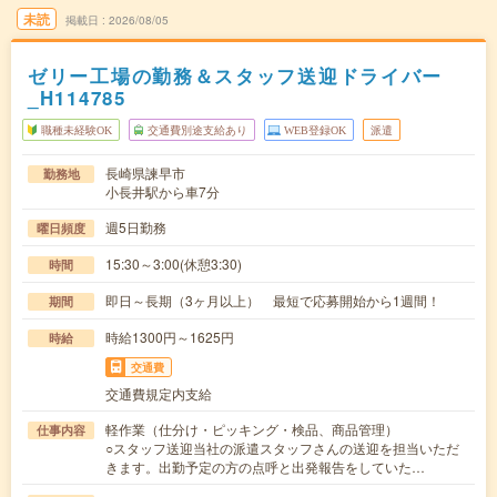
未読
掲載日
2026/08/05
ゼリー工場の勤務＆スタッフ送迎ドライバー
_H114785
職種未経験OK
交通費別途支給あり
WEB登録OK
派遣
長崎県諫早市
勤務地
小長井駅から車7分
週5日勤務
曜日頻度
15:30～3:00(休憩3:30)
時間
即日～長期（3ヶ月以上） 最短で応募開始から1週間！
期間
時給1300円～1625円
時給
交通費
交通費規定内支給
軽作業（仕分け・ピッキング・検品、商品管理）
仕事内容
○スタッフ送迎当社の派遣スタッフさんの送迎を担当いただ
きます。出勤予定の方の点呼と出発報告をしていた…