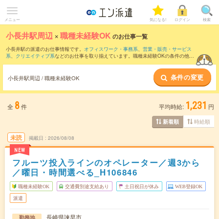
メニュー
気になる!
ログイン
検索
小長井駅周辺
×
職種未経験OK
のお仕事一覧
小長井駅の派遣のお仕事情報です。
オフィスワーク・事務系
、
営業・販売・サービス
系
、
クリエイティブ系
などのお仕事を取り揃えています。職種未経験OKの条件の他
に、
交通費別途支給あり
、
友だちと一緒の応募OK
、
週4日勤務
などのこだわり条件も
取り揃えています。
条件の変更
小長井駅周辺 / 職種未経験OK
8
1,231
全
件
平均時給:
円
時給順
新着順
未読
掲載日
2026/08/08
NEW
フルーツ投入ラインのオペレーター／週3から
／曜日・時間選べる_H106846
職種未経験OK
交通費別途支給あり
土日祝日が休み
WEB登録OK
派遣
長崎県諫早市
勤務地