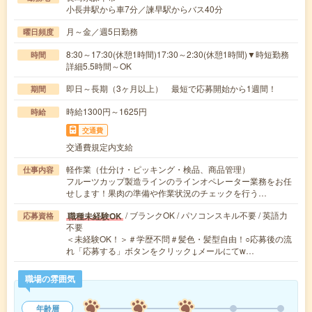
小長井駅から車7分／諫早駅からバス40分
月～金／週5日勤務
曜日頻度
8:30～17:30(休憩1時間)17:30～2:30(休憩1時間)▼時短勤務
時間
詳細5.5時間～OK
即日～長期（3ヶ月以上） 最短で応募開始から1週間！
期間
時給1300円～1625円
時給
交通費
交通費規定内支給
軽作業（仕分け・ピッキング・検品、商品管理）
仕事内容
フルーツカップ製造ラインのラインオペレーター業務をお任
せします！果肉の準備や作業状況のチェックを行う…
/ ブランクOK / パソコンスキル不要 / 英語力
職種未経験OK
応募資格
不要
＜未経験OK！＞＃学歴不問＃髪色・髪型自由！○応募後の流
れ「応募する」ボタンをクリック↓メールにてw…
職場の雰囲気
年齢層