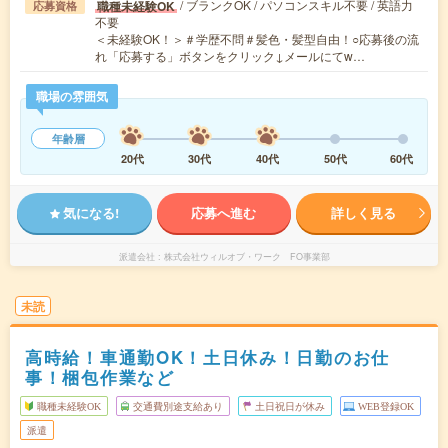
/ ブランクOK / パソコンスキル不要 / 英語力
職種未経験OK
応募資格
不要
＜未経験OK！＞＃学歴不問＃髪色・髪型自由！○応募後の流
れ「応募する」ボタンをクリック↓メールにてw…
職場の雰囲気
年齢層
20代
30代
40代
50代
60代
気になる!
応募へ進む
詳しく見る
派遣会社
株式会社ウィルオブ・ワーク FO事業部
未読
高時給！車通勤OK！土日休み！日勤のお仕
事！梱包作業など
職種未経験OK
交通費別途支給あり
土日祝日が休み
WEB登録OK
派遣