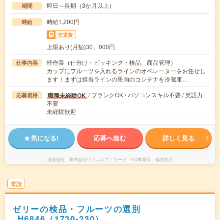
即日～長期（3か月以上）
期間
時給1,200円
時給
交通費
上限あり(月額)30、000円
軽作業（仕分け・ピッキング・検品、商品管理）
仕事内容
カップにフルーツを入れるラインのオペレーターをお任せし
ます！まずは担当ラインの果肉のコンテナを冷蔵庫…
/ ブランクOK / パソコンスキル不要 / 英語力
職種未経験OK
応募資格
不要
未経験歓迎
気になる!
応募へ進む
詳しく見る
派遣会社
株式会社ウィルオブ・ワーク FO事業部 福岡支店
未読
ゼリーの検品・フルーツの選別
_H6846（1730-230）