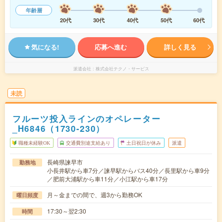
年齢層
20代
30代
40代
50代
60代
気になる!
応募へ進む
詳しく見る
派遣会社
株式会社テクノ・サービス
未読
フルーツ投入ラインのオペレーター
_H6846（1730-230）
職種未経験OK
交通費別途支給あり
土日祝日が休み
派遣
長崎県諫早市
勤務地
小長井駅から車7分／諫早駅からバス40分／長里駅から車9分
／肥前大浦駅から車11分／小江駅から車17分
月～金までの間で、週3から勤務OK
曜日頻度
17:30～翌2:30
時間