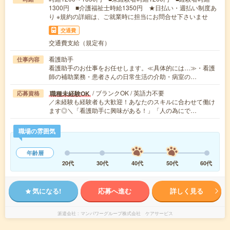
1300円 ■介護福祉士時給1350円 ★日払い・週払い制度あ
り ※規約の詳細は、ご就業時に担当にお問合せ下さいませ
交通費
交通費支給（規定有）
看護助手
仕事内容
看護助手のお仕事をお任せします。≪具体的には…≫・看護
師の補助業務・患者さんの日常生活の介助・病室の…
/ ブランクOK / 英語力不要
職種未経験OK
応募資格
／未経験も経験者も大歓迎！あなたのスキルに合わせて働け
ます◎＼「看護助手に興味がある！」「人の為にで…
職場の雰囲気
年齢層
20代
30代
40代
50代
60代
気になる!
応募へ進む
詳しく見る
派遣会社
マンパワーグループ株式会社 ケアサービス