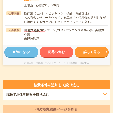
上限あり(月額)30、000円
軽作業（仕分け・ピッキング・検品、商品管理）
仕事内容
あの有名なゼリーを作っている工場です◎果物を選別しなが
ら流れてくるカップにモクモクとフルーツを入れる…
/ ブランクOK / パソコンスキル不要 / 英語力
職種未経験OK
応募資格
不要
未経験歓迎
気になる!
応募へ進む
詳しく見る
派遣会社
株式会社ウィルオブ・ワーク FO事業部 福岡支店
検索条件を追加して絞り込む
職種
でお仕事情報を絞り込む
他の検索結果ページを見る