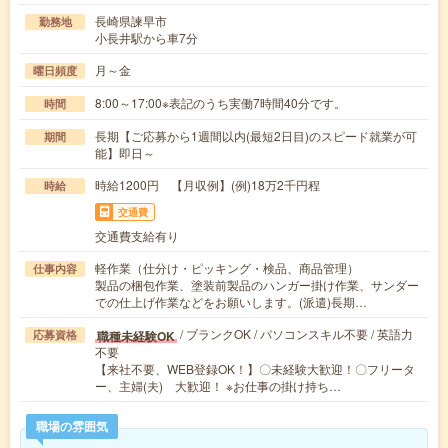
長崎県諫早市
勤務地
小長井駅から車7分
月～金
曜日頻度
8:00～17:00※表記のうち実働7時間40分です。
時間
長期【ご応募から1週間以内(最短2日目)のスピード就業が可
期間
能】即日～
時給1200円 【月収例】(例)18万2千円程
時給
交通費
交通費支給有り
軽作業（仕分け・ピッキング・検品、商品管理）
仕事内容
製品の梱包作業、塗装前製品のハンガー掛け作業、サンダー
での仕上げ作業などをお願いします。(派遣)長期…
/ ブランクOK / パソコンスキル不要 / 英語力
職種未経験OK
応募資格
不要
【来社不要、WEB登録OK！】〇未経験大歓迎！〇フリータ
ー、主婦(夫) 大歓迎！ ※お仕事の掛け持ち…
職場の雰囲気