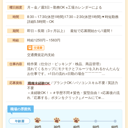
月～金／週3日～勤務OK ※工場カレンダーによる
曜日頻度
8:30～17:30(休憩1時間)17:30～2:30(休憩1時間)▼時短勤務
時間
詳細5.5時間～OK
即日～長期（3ヶ月以上） 最短で応募開始から1週間！
期間
時給1250円～1563円
時給
交通費
交通費規定内支給
軽作業（仕分け・ピッキング・検品、商品管理）
仕事内容
流れてくるカップにモクモクとフルーツを入れるかんたんな
お仕事です。○1日の流れ○日勤の場合￣￣￣￣￣…
/ ブランクOK / パソコンスキル不要 / 英語力
職種未経験OK
応募資格
不要
＜未経験OK！＞＃学歴不問＃髪色・髪型自由！○応募後の流
れ「応募する」ボタンをクリック↓メールにてw…
職場の雰囲気
年齢層
20代
30代
40代
50代
60代