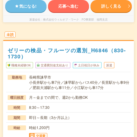
気になる!
応募へ進む
詳しく見る
派遣会社
株式会社ウィルオブ・ワーク FO事業部 福岡支店
未読
ゼリーの検品・フルーツの選別_H6846（830-
1730）
職種未経験OK
交通費別途支給あり
土日祝日が休み
派遣
長崎県諫早市
勤務地
小長井駅から車7分／諫早駅からバス40分／長里駅から車9分
／肥前大浦駅から車11分／小江駅から車17分
月～金までの間で、週2から勤務OK
曜日頻度
8:30～17:30
時間
即日～長期（3か月以上）
期間
時給1,200円
時給
交通費