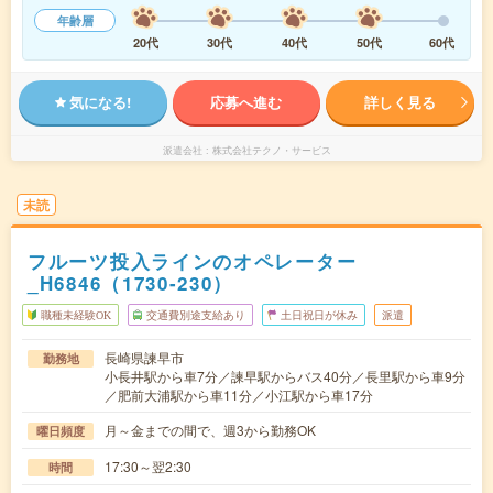
年齢層
20代
30代
40代
50代
60代
気になる!
応募へ進む
詳しく見る
派遣会社
株式会社テクノ・サービス
未読
フルーツ投入ラインのオペレーター
_H6846（1730-230）
職種未経験OK
交通費別途支給あり
土日祝日が休み
派遣
長崎県諫早市
勤務地
小長井駅から車7分／諫早駅からバス40分／長里駅から車9分
／肥前大浦駅から車11分／小江駅から車17分
月～金までの間で、週3から勤務OK
曜日頻度
17:30～翌2:30
時間