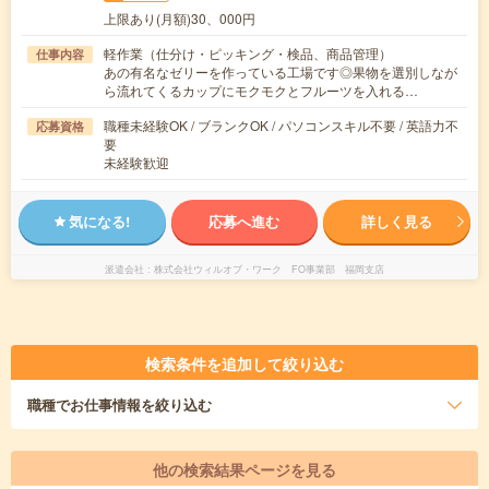
上限あり(月額)30、000円
軽作業（仕分け・ピッキング・検品、商品管理）
仕事内容
あの有名なゼリーを作っている工場です◎果物を選別しなが
ら流れてくるカップにモクモクとフルーツを入れる…
職種未経験OK / ブランクOK / パソコンスキル不要 / 英語力不
応募資格
要
未経験歓迎
気になる!
応募へ進む
詳しく見る
派遣会社
株式会社ウィルオブ・ワーク FO事業部 福岡支店
検索条件を追加して絞り込む
職種
でお仕事情報を絞り込む
他の検索結果ページを見る