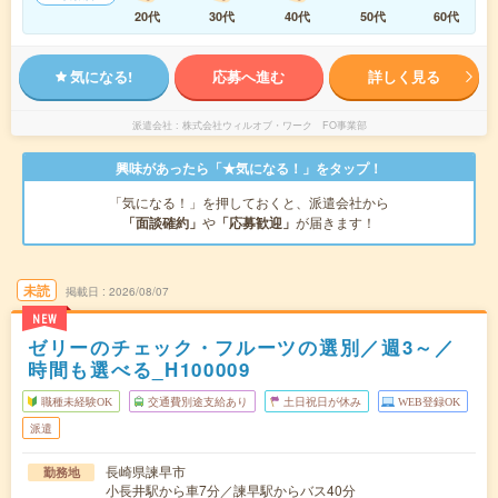
20代
30代
40代
50代
60代
気になる!
応募へ進む
詳しく見る
派遣会社
株式会社ウィルオブ・ワーク FO事業部
興味があったら「★気になる！」をタップ！
「気になる！」を押しておくと、派遣会社から
「面談確約」
や
「応募歓迎」
が届きます！
未読
掲載日
2026/08/07
NEW
ゼリーのチェック・フルーツの選別／週3～／
時間も選べる_H100009
職種未経験OK
交通費別途支給あり
土日祝日が休み
WEB登録OK
派遣
長崎県諫早市
勤務地
小長井駅から車7分／諫早駅からバス40分