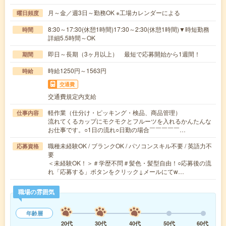
月～金／週3日～勤務OK ※工場カレンダーによる
曜日頻度
8:30～17:30(休憩1時間)17:30～2:30(休憩1時間)▼時短勤務
時間
詳細5.5時間～OK
即日～長期（3ヶ月以上） 最短で応募開始から1週間！
期間
時給1250円～1563円
時給
交通費
交通費規定内支給
軽作業（仕分け・ピッキング・検品、商品管理）
仕事内容
流れてくるカップにモクモクとフルーツを入れるかんたんな
お仕事です。○1日の流れ○日勤の場合￣￣￣￣￣…
職種未経験OK / ブランクOK / パソコンスキル不要 / 英語力不
応募資格
要
＜未経験OK！＞＃学歴不問＃髪色・髪型自由！○応募後の流
れ「応募する」ボタンをクリック↓メールにてw…
職場の雰囲気
年齢層
20代
30代
40代
50代
60代