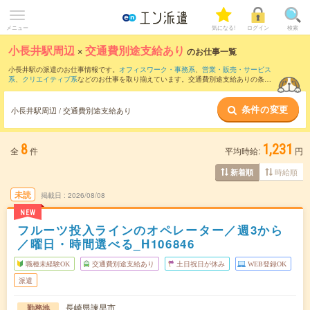
メニュー
気になる!
ログイン
検索
小長井駅周辺
×
交通費別途支給あり
のお仕事一覧
小長井駅の派遣のお仕事情報です。
オフィスワーク・事務系
、
営業・販売・サービス
系
、
クリエイティブ系
などのお仕事を取り揃えています。交通費別途支給ありの条件
の他に、
職種未経験OK
、
友だちと一緒の応募OK
、
週4日勤務
などのこだわり条件も取
り揃えています。
条件の変更
小長井駅周辺 / 交通費別途支給あり
8
1,231
全
件
平均時給:
円
時給順
新着順
未読
掲載日
2026/08/08
NEW
フルーツ投入ラインのオペレーター／週3から
／曜日・時間選べる_H106846
職種未経験OK
交通費別途支給あり
土日祝日が休み
WEB登録OK
派遣
長崎県諫早市
勤務地