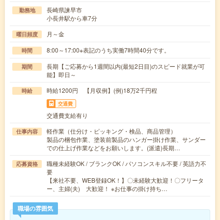
長崎県諫早市
勤務地
小長井駅から車7分
月～金
曜日頻度
8:00～17:00※表記のうち実働7時間40分です。
時間
長期【ご応募から1週間以内(最短2日目)のスピード就業が可
期間
能】即日～
時給1200円 【月収例】(例)18万2千円程
時給
交通費
交通費支給有り
軽作業（仕分け・ピッキング・検品、商品管理）
仕事内容
製品の梱包作業、塗装前製品のハンガー掛け作業、サンダー
での仕上げ作業などをお願いします。(派遣)長期…
職種未経験OK / ブランクOK / パソコンスキル不要 / 英語力不
応募資格
要
【来社不要、WEB登録OK！】〇未経験大歓迎！〇フリータ
ー、主婦(夫) 大歓迎！ ※お仕事の掛け持ち…
職場の雰囲気