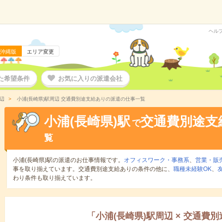
ヘル
沖縄版
エリア変更
た希望条件
お気に入りの派遣会社
辺
小浦(長崎県)駅周辺 交通費別途支給ありの派遣の仕事一覧
小浦(長崎県)駅
交通費別途支
で
覧
小浦(長崎県)駅の派遣のお仕事情報です。
オフィスワーク・事務系
、
営業・販
事を取り揃えています。交通費別途支給ありの条件の他に、
職種未経験OK
、
わり条件も取り揃えています。
「
小浦(長崎県)駅周辺
×
交通費別