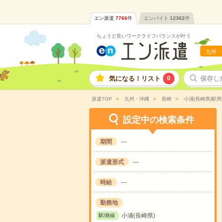
エン派遣
7766
件
エンバイト
12362
件
ちょうど良いワークライフバランスが叶う
九州・
気になる！リスト
0
保存し
派遣TOP
九州・沖縄
長崎
小浦(長崎県)駅周
設定中の検索条件
期間
---
派遣形式
---
時給
---
勤務地
小浦(長崎県)
駅/路線