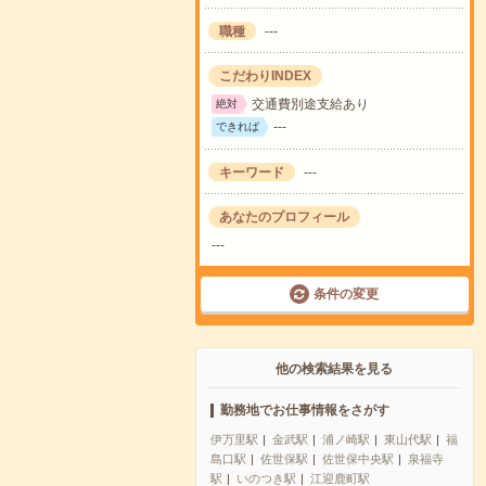
職種
---
こだわりINDEX
交通費別途支給あり
絶対
---
できれば
キーワード
---
あなたのプロフィール
---
条件の変更
他の検索結果を見る
勤務地でお仕事情報をさがす
伊万里駅
金武駅
浦ノ崎駅
東山代駅
福
島口駅
佐世保駅
佐世保中央駅
泉福寺
駅
いのつき駅
江迎鹿町駅