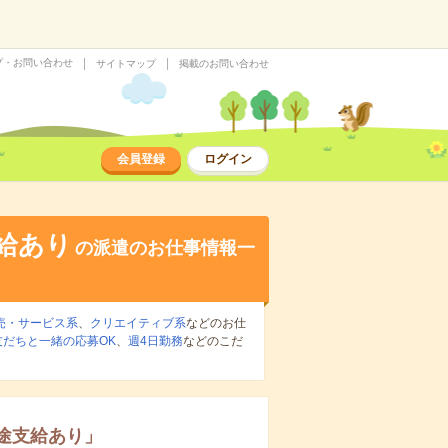
プ・お問い合わせ
サイトマップ
掲載のお問い合わせ
会員登録
ログイン
給あり
の派遣のお仕事情報一
売・サービス系
、
クリエイティブ系
などのお仕
友だちと一緒の応募OK
、
週4日勤務
などのこだ
途支給あり
」