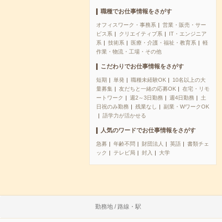
職種でお仕事情報をさがす
オフィスワーク・事務系
営業・販売・サー
ビス系
クリエイティブ系
IT・エンジニア
系
技術系
医療・介護・福祉・教育系
軽
作業・物流・工場・その他
こだわりでお仕事情報をさがす
短期
単発
職種未経験OK
10名以上の大
量募集
友だちと一緒の応募OK
在宅・リモ
ートワーク
週2～3日勤務
週4日勤務
土
日祝のみ勤務
残業なし
副業・WワークOK
語学力が活かせる
人気のワードでお仕事情報をさがす
急募
年齢不問
財団法人
英語
書類チェ
ック
テレビ局
封入
大学
勤務地 / 路線・駅