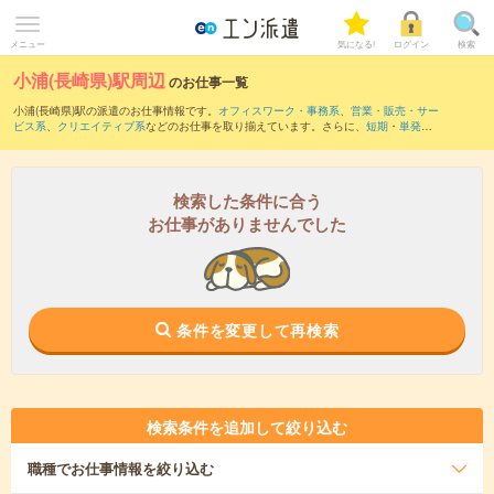
メニュー
気になる!
ログイン
検索
小浦(長崎県)駅周辺
のお仕事一覧
小浦(長崎県)駅の派遣のお仕事情報です。
オフィスワーク・事務系
、
営業・販売・サー
ビス系
、
クリエイティブ系
などのお仕事を取り揃えています。さらに、
短期
・
単発
な
どの期間や、
職種未経験OK
などのこだわり条件で絞り込んでいただけます。
また、
佐世保駅
・
いのつき駅
・
江迎鹿町駅
・
上相浦駅
・
佐世保中央駅
など近隣駅のお
仕事もご確認いただけます。
検索した条件に合う
お仕事がありませんでした
条件を変更して再検索
検索条件を追加して絞り込む
職種
でお仕事情報を絞り込む