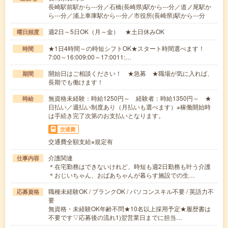
長崎駅前駅から---分／石橋(長崎県)駅から---分／道ノ尾駅か
ら---分／浦上車庫駅から---分／市役所(長崎県)駅から---分
週2日～5日OK（月～金） ★土日休みOK
曜日頻度
★1日4時間～の時短シフトOK★スタート時間選べます！
時間
7:00～16:009:00～17:0011:…
開始日はご相談ください！ ★急募 ★職場が気に入れば、
期間
長期でも働けます！
無資格未経験：時給1250円～ 経験者：時給1350円～ ★
時給
日払い／週払い制度あり（月払いも選べます）※稼働開始時
は手続き完了次第のお支払いとなります。
交通費
交通費全額支給※規定有
介護関連
仕事内容
＊在宅勤務はできないけれど、時短も週2日勤務も叶う介護
＊おじいちゃん、おばあちゃんが暮らす施設での生…
職種未経験OK / ブランクOK / パソコンスキル不要 / 英語力不
応募資格
要
無資格・未経験OK年齢不問★10名以上採用予定★履歴書は
不要です▽応募後の流れ1)翌営業日までに担当…