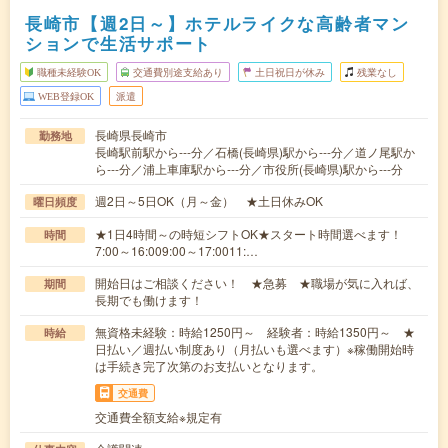
長崎市【週2日～】ホテルライクな高齢者マン
ションで生活サポート
職種未経験OK
交通費別途支給あり
土日祝日が休み
残業なし
WEB登録OK
派遣
長崎県長崎市
勤務地
長崎駅前駅から---分／石橋(長崎県)駅から---分／道ノ尾駅か
ら---分／浦上車庫駅から---分／市役所(長崎県)駅から---分
週2日～5日OK（月～金） ★土日休みOK
曜日頻度
★1日4時間～の時短シフトOK★スタート時間選べます！
時間
7:00～16:009:00～17:0011:…
開始日はご相談ください！ ★急募 ★職場が気に入れば、
期間
長期でも働けます！
無資格未経験：時給1250円～ 経験者：時給1350円～ ★
時給
日払い／週払い制度あり（月払いも選べます）※稼働開始時
は手続き完了次第のお支払いとなります。
交通費
交通費全額支給※規定有