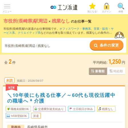
メニュー
気になる!
ログイン
検索
市役所(長崎県)駅周辺
×
残業なし
のお仕事一覧
市役所(長崎県)駅の派遣のお仕事情報です。
オフィスワーク・事務系
、
営業・販売・サ
ービス系
、
クリエイティブ系
などのお仕事を取り揃えています。残業なしの条件の他
に、
交通費別途支給あり
、
職種未経験OK
、
友だちと一緒の応募OK
などのこだわり条
件も取り揃えています。
条件の変更
市役所(長崎県)駅周辺 / 残業なし
2
1,250
全
件
平均時給:
円
時給順
新着順
未読
掲載日
2026/08/07
NEW
＼10年後にも残る仕事／～60代も現役活躍中
の職場へ＊介護
職種未経験OK
交通費別途支給あり
土日祝日が休み
残業なし
WEB登録OK
派遣
長崎県長崎市
勤務地