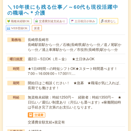
＼10年後にも残る仕事／～60代も現役活躍中
の職場へ＊介護
職種未経験OK
交通費別途支給あり
土日祝日が休み
残業なし
WEB登録OK
派遣
長崎県長崎市
勤務地
長崎駅前駅から---分／石橋(長崎県)駅から---分／道ノ尾駅か
ら---分／浦上車庫駅から---分／市役所(長崎県)駅から---分
週2日～5日OK（月～金） ★土日休みOK
曜日頻度
★1日4時間～の時短シフトOK★スタート時間選べます！
時間
7:00～16:009:00～17:0011:…
開始日はご相談ください！ ★急募 ★職場が気に入れば、
期間
長期でも働けます！
無資格未経験：時給1250円～ 経験者：時給1350円～ ★
時給
日払い／週払い制度あり（月払いも選べます）※稼働開始時
は手続き完了次第のお支払いとなります。
交通費
交通費全額支給※規定有