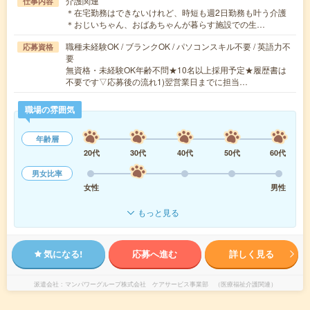
介護関連
仕事内容
＊在宅勤務はできないけれど、時短も週2日勤務も叶う介護
＊おじいちゃん、おばあちゃんが暮らす施設での生…
職種未経験OK / ブランクOK / パソコンスキル不要 / 英語力不
応募資格
要
無資格・未経験OK年齢不問★10名以上採用予定★履歴書は
不要です▽応募後の流れ1)翌営業日までに担当…
職場の雰囲気
年齢層
20代
30代
40代
50代
60代
男女比率
女性
男性
もっと見る
気になる!
応募へ進む
詳しく見る
派遣会社
マンパワーグループ株式会社 ケアサービス事業部 （医療福祉介護関連）