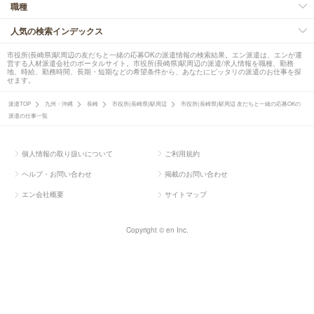
職種
人気の検索インデックス
市役所(長崎県)駅周辺の友だちと一緒の応募OKの派遣情報の検索結果。エン派遣は、エンが運
営する人材派遣会社のポータルサイト。市役所(長崎県)駅周辺の派遣/求人情報を職種、勤務
地、時給、勤務時間、長期・短期などの希望条件から、あなたにピッタリの派遣のお仕事を探
せます。
派遣TOP
九州・沖縄
長崎
市役所(長崎県)駅周辺
市役所(長崎県)駅周辺 友だちと一緒の応募OKの
派遣の仕事一覧
個人情報の取り扱いについて
ご利用規約
ヘルプ・お問い合わせ
掲載のお問い合わせ
エン会社概要
サイトマップ
Copyright © en Inc.