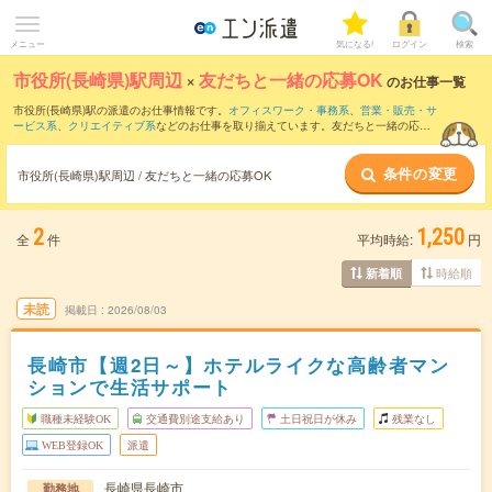
メニュー
気になる!
ログイン
検索
市役所(長崎県)駅周辺
×
友だちと一緒の応募OK
のお仕事一覧
市役所(長崎県)駅の派遣のお仕事情報です。
オフィスワーク・事務系
、
営業・販売・サ
ービス系
、
クリエイティブ系
などのお仕事を取り揃えています。友だちと一緒の応募
OKの条件の他に、
交通費別途支給あり
、
職種未経験OK
、
週4日勤務
などのこだわり条
件も取り揃えています。
条件の変更
市役所(長崎県)駅周辺 / 友だちと一緒の応募OK
2
1,250
全
件
平均時給:
円
時給順
新着順
未読
掲載日
2026/08/03
長崎市【週2日～】ホテルライクな高齢者マン
ションで生活サポート
職種未経験OK
交通費別途支給あり
土日祝日が休み
残業なし
WEB登録OK
派遣
長崎県長崎市
勤務地