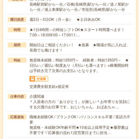
長崎駅前駅から---分／石橋(長崎県)駅から---分／道ノ尾駅か
ら---分／浦上車庫駅から---分／市役所(長崎県)駅から---分
週2日～5日OK（月～金） ★土日休みOK
曜日頻度
★1日4時間～の時短シフトOK★スタート時間選べます！
時間
7:00～16:009:00～17:0011:…
開始日はご相談ください！ ★急募 ★職場が気に入れば、
期間
長期でも働けます！
無資格未経験：時給1250円～ 経験者：時給1350円～ ★
時給
日払い／週払い制度あり（月払いも選べます）※稼働開始時
は手続き完了次第のお支払いとなります。
交通費
交通費全額支給※規定有
介護関連
仕事内容
＊入居者の方の「ありがとう」が嬉しい＊お年寄りを笑顔に
する介護のお仕事です。おじいちゃん、おばあちゃ…
職種未経験OK / ブランクOK / パソコンスキル不要 / 英語力不
応募資格
要
無資格・未経験OK年齢不問★10名以上採用予定★履歴書は
不要です▽応募後の流れ1)翌営業日までに担当…