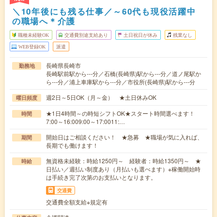
＼10年後にも残る仕事／～60代も現役活躍中
の職場へ＊介護
職種未経験OK
交通費別途支給あり
土日祝日が休み
残業なし
WEB登録OK
派遣
長崎県長崎市
勤務地
長崎駅前駅から---分／石橋(長崎県)駅から---分／道ノ尾駅か
ら---分／浦上車庫駅から---分／市役所(長崎県)駅から---分
週2日～5日OK（月～金） ★土日休みOK
曜日頻度
★1日4時間～の時短シフトOK★スタート時間選べます！
時間
7:00～16:009:00～17:0011:…
開始日はご相談ください！ ★急募 ★職場が気に入れば、
期間
長期でも働けます！
無資格未経験：時給1250円～ 経験者：時給1350円～ ★
時給
日払い／週払い制度あり（月払いも選べます）※稼働開始時
は手続き完了次第のお支払いとなります。
交通費
交通費全額支給※規定有