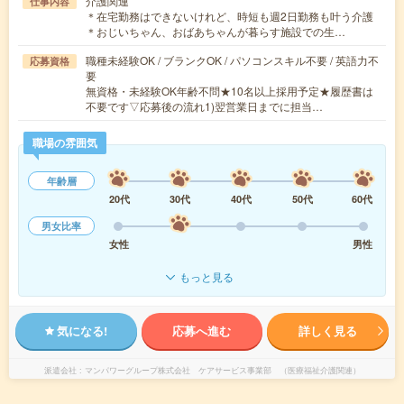
介護関連
仕事内容
＊在宅勤務はできないけれど、時短も週2日勤務も叶う介護
＊おじいちゃん、おばあちゃんが暮らす施設での生…
職種未経験OK / ブランクOK / パソコンスキル不要 / 英語力不
応募資格
要
無資格・未経験OK年齢不問★10名以上採用予定★履歴書は
不要です▽応募後の流れ1)翌営業日までに担当…
職場の雰囲気
年齢層
20代
30代
40代
50代
60代
男女比率
女性
男性
もっと見る
気になる!
応募へ進む
詳しく見る
派遣会社
マンパワーグループ株式会社 ケアサービス事業部 （医療福祉介護関連）