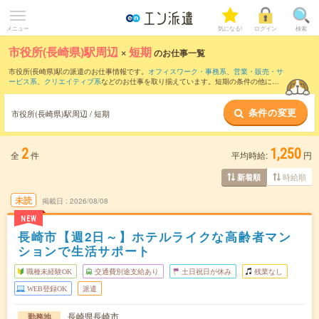
メニュー
気になる!
ログイン
検索
市役所(長崎県)駅周辺
×
短期
のお仕事一覧
市役所(長崎県)駅の派遣のお仕事情報です。
オフィスワーク・事務系
、
営業・販売・サ
ービス系
、
クリエイティブ系
などのお仕事を取り揃えています。短期の条件の他に、
交通費別途支給あり
、
職種未経験OK
、
友だちと一緒の応募OK
などでもお探し頂けま
す。
条件の変更
市役所(長崎県)駅周辺 / 短期
2
1,250
全
件
平均時給:
円
時給順
新着順
未読
掲載日
2026/08/08
NEW
長崎市【週2日～】ホテルライクな高齢者マン
ションで生活サポート
職種未経験OK
交通費別途支給あり
土日祝日が休み
残業なし
WEB登録OK
派遣
長崎県長崎市
勤務地