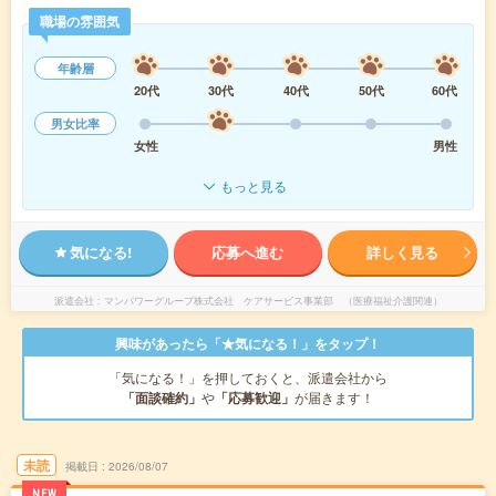
職場の雰囲気
年齢層
20代
30代
40代
50代
60代
男女比率
女性
男性
もっと見る
気になる!
応募へ進む
詳しく見る
派遣会社
マンパワーグループ株式会社 ケアサービス事業部 （医療福祉介護関連）
興味があったら「★気になる！」をタップ！
「気になる！」を押しておくと、派遣会社から
「面談確約」
や
「応募歓迎」
が届きます！
未読
掲載日
2026/08/07
NEW