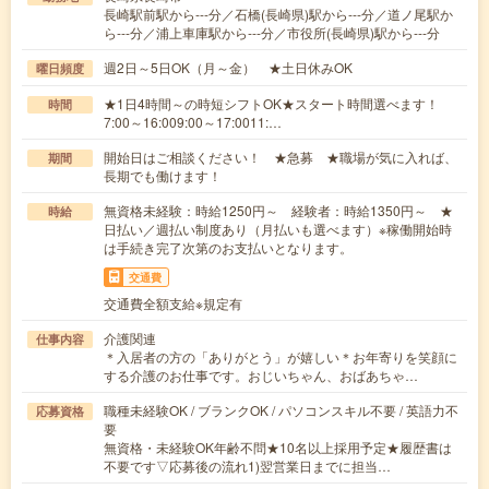
長崎駅前駅から---分／石橋(長崎県)駅から---分／道ノ尾駅か
ら---分／浦上車庫駅から---分／市役所(長崎県)駅から---分
週2日～5日OK（月～金） ★土日休みOK
曜日頻度
★1日4時間～の時短シフトOK★スタート時間選べます！
時間
7:00～16:009:00～17:0011:…
開始日はご相談ください！ ★急募 ★職場が気に入れば、
期間
長期でも働けます！
無資格未経験：時給1250円～ 経験者：時給1350円～ ★
時給
日払い／週払い制度あり（月払いも選べます）※稼働開始時
は手続き完了次第のお支払いとなります。
交通費
交通費全額支給※規定有
介護関連
仕事内容
＊入居者の方の「ありがとう」が嬉しい＊お年寄りを笑顔に
する介護のお仕事です。おじいちゃん、おばあちゃ…
職種未経験OK / ブランクOK / パソコンスキル不要 / 英語力不
応募資格
要
無資格・未経験OK年齢不問★10名以上採用予定★履歴書は
不要です▽応募後の流れ1)翌営業日までに担当…