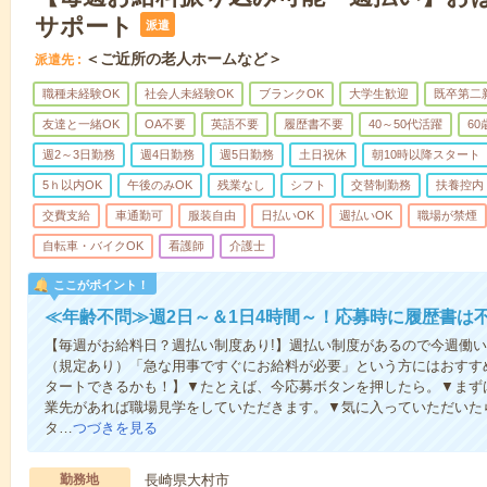
サポート
派遣
＜ご近所の老人ホームなど＞
派遣先
職種未経験OK
社会人未経験OK
ブランクOK
大学生歓迎
既卒第二
友達と一緒OK
OA不要
英語不要
履歴書不要
40～50代活躍
6
週2～3日勤務
週4日勤務
週5日勤務
土日祝休
朝10時以降スタート
5ｈ以内OK
午後のみOK
残業なし
シフト
交替制勤務
扶養控内
交費支給
車通勤可
服装自由
日払いOK
週払いOK
職場が禁煙
自転車・バイクOK
看護師
介護士
ここがポイント！
≪年齢不問≫週2日～＆1日4時間～！応募時に履歴書は
【毎週がお給料日？週払い制度あり!】週払い制度があるので今週働
（規定あり）「急な用事ですぐにお給料が必要」という方にはおすす
タートできるかも！】▼たとえば、今応募ボタンを押したら。▼まず
業先があれば職場見学をしていただきます。▼気に入っていただいた
タ…
つづきを見る
勤務地
長崎県大村市