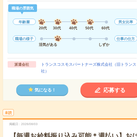
職場の雰囲気
年齢層
男女比率
20代
30代
40代
50代
60代
職場の様子
仕事の仕方
活気がある
しずか
トランスコスモスパートナーズ株式会社（旧トランス
派遣会社
社）
応募する
気になる！
未読
掲載日
2026/08/03
【毎週お給料振り込み可能＊週払い】お