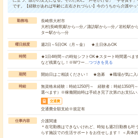
に立つ、誰かの支えになる。そのために「声をかける」「手を貸す」
です。【経験があれば年齢に左右されづらい】今のうちから介護やっ
勤務地
長崎県大村市
大村(長崎県)駅から---分／諏訪駅から---分／岩松駅か
ター駅から---分
曜日頻度
週2日～5日OK（月～金） ★土日休みOK
時間
★1日4時間～の時短シフトOK★スタート時間選べます！7:00～1
など残業なし！※Wワー…
つづきを見る
期間
開始日はご相談ください！ ★急募 ★職場が気に入
時給
無資格未経験：時給1250円～ 経験者：時給1350
選べます）※稼働開始時は手続き完了次第のお支払い
交通費
交通費全額支給※規定有
仕事内容
介護関連
＊在宅勤務はできないけれど、時短も週2日勤務も叶
らす施設での生活サポートをお任せします！ ＜具体