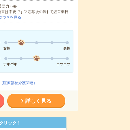
 英語力不要
歴書は不要です▽応募後の流れ1)翌営業日
つづきを見る
女性
男性
テキパキ
コツコツ
（医療福祉介護関連）
詳しく見る
クリック！