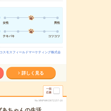
女性
男性
テキパキ
コツコツ
コスモスフィールドマーケティング株式会
詳しく見る
一括
応募
No.MNPWKO872157-16
ばあちゃんの生活