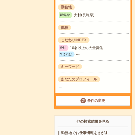
勤務地
大村(長崎県)
駅/路線
職種
---
こだわりINDEX
10名以上の大量募集
絶対
---
できれば
キーワード
---
あなたのプロフィール
---
条件の変更
他の検索結果を見る
勤務地でお仕事情報をさがす