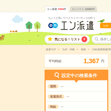
エン派遣
7424
件
エンバイト
12362
件
ちょうど良いワークライフバランスが叶う
九州・
気になる！リスト
0
保存し
派遣TOP
九州・沖縄
長崎
大村(長崎県)駅周
,
1
3
6
7
平均時給:
円
設定中の検索条件
期間
---
派遣形式
---
時給
---