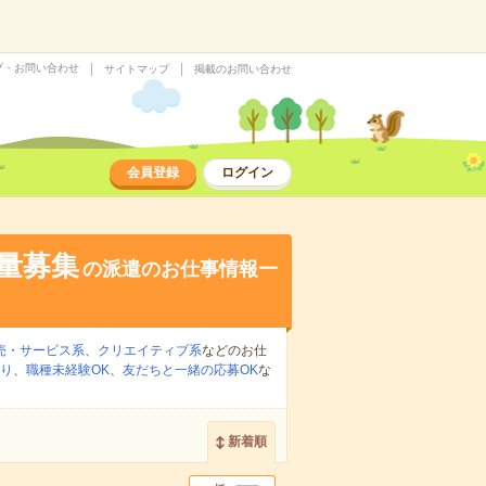
プ・お問い合わせ
サイトマップ
掲載のお問い合わせ
会員登録
ログイン
大量募集
の派遣のお仕事情報一
売・サービス系
、
クリエイティブ系
などのお仕
り
、
職種未経験OK
、
友だちと一緒の応募OK
な
新着順