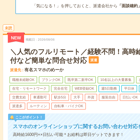
「気になる！」を押しておくと、派遣会社から
「面談確約
未読
NEW
掲載日
2026/08/06
＼人気のフルリモート／経験不問！高時給1
付など簡単な問合せ対応
派遣
有名スマホのめーか
派遣先
職種未経験OK
ブランクOK
既卒第二新卒OK
10名以上の大量募集
在宅・リモートワーク
完全在宅
WEB登録OK
週5日勤務
平日休
交費支給
車通勤可
駅歩5分
大手
外資
服装自由
日払いOK
派遣多
ルーティン
自転車・バイクOK
ここがポイント！
スマホのオンラインショップに関するお問い合わせ対応
高時給1600円××日払い可能＊お給料は即日ゲットできます！