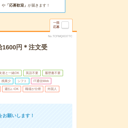
」
や
「応募歓迎」
が届きます！
一括
応募
No.TCFMQI0377C
600円＊注文受
友達と一緒OK
英語不要
履歴書不要
残業少
シフト
IT通信Web
週払いOK
職場が分煙
外国人
をお願いします！