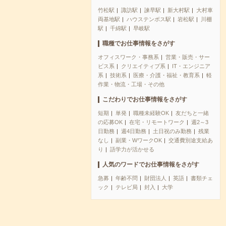
竹松駅
諏訪駅
諫早駅
新大村駅
大村車
両基地駅
ハウステンボス駅
岩松駅
川棚
駅
千綿駅
早岐駅
職種でお仕事情報をさがす
オフィスワーク・事務系
営業・販売・サー
ビス系
クリエイティブ系
IT・エンジニア
系
技術系
医療・介護・福祉・教育系
軽
作業・物流・工場・その他
こだわりでお仕事情報をさがす
短期
単発
職種未経験OK
友だちと一緒
の応募OK
在宅・リモートワーク
週2～3
日勤務
週4日勤務
土日祝のみ勤務
残業
なし
副業・WワークOK
交通費別途支給あ
り
語学力が活かせる
人気のワードでお仕事情報をさがす
急募
年齢不問
財団法人
英語
書類チェ
ック
テレビ局
封入
大学