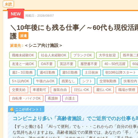
未読
NEW
掲載日
2026/08/07
＼10年後にも残る仕事／～60代も現役活
護
派遣
＜シニア向け施設＞
派遣先
職種未経験OK
社会人未経験OK
ブランクOK
大学生歓迎
既卒第二
友達と一緒OK
OA不要
英語不要
履歴書不要
40～50代活躍
6
週2～3日勤務
週4日勤務
週5日勤務
土日祝休
朝10時以降スタート
5ｈ以内OK
午後のみOK
残業なし
シフト
交替制勤務
扶養控内
交費支給
車通勤可
服装自由
日払いOK
週払いOK
職場が禁煙
自転車・バイクOK
看護師
介護士
ここがポイント！
コンビニより多い「高齢者施設」でご近所でのお仕事も
【ずっと働ける】「AIって便利」でも・・・これからの「自分の仕
な気持ちありますよね。高齢者施設での業務では、あなたの「手」「