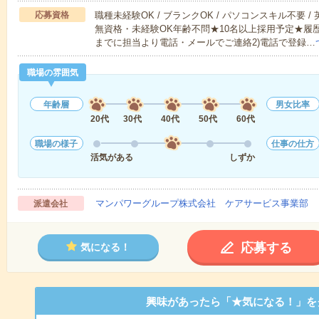
応募資格
職種未経験OK / ブランクOK / パソコンスキル不要 /
無資格・未経験OK年齢不問★10名以上採用予定★履
までに担当より電話・メールでご連絡2)電話で登録…
職場の雰囲気
年齢層
男女比率
20代
30代
40代
50代
60代
職場の様子
仕事の仕方
活気がある
しずか
マンパワーグループ株式会社 ケアサービス事業部 
派遣会社
応募する
気になる！
興味があったら「★気になる！」を