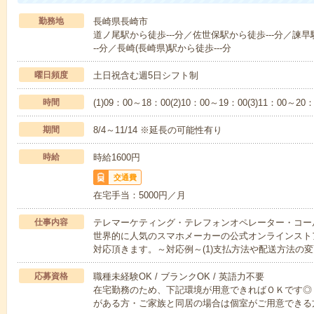
勤務地
長崎県長崎市
道ノ尾駅から徒歩---分／佐世保駅から徒歩---分／諫早
--分／長崎(長崎県)駅から徒歩---分
曜日頻度
土日祝含む週5日シフト制
時間
(1)09：00～18：00(2)10：00～19：00(3)11：00～20：
期間
8/4～11/14 ※延長の可能性有り
時給
時給1600円
交通費
在宅手当：5000円／月
仕事内容
テレマーケティング・テレフォンオペレーター・コー
世界的に人気のスマホメーカーの公式オンラインスト
対応頂きます。～対応例～(1)支払方法や配送方法の
応募資格
職種未経験OK / ブランクOK / 英語力不要
在宅勤務のため、下記環境が用意できればＯＫです◎
がある方・ご家族と同居の場合は個室がご用意できる