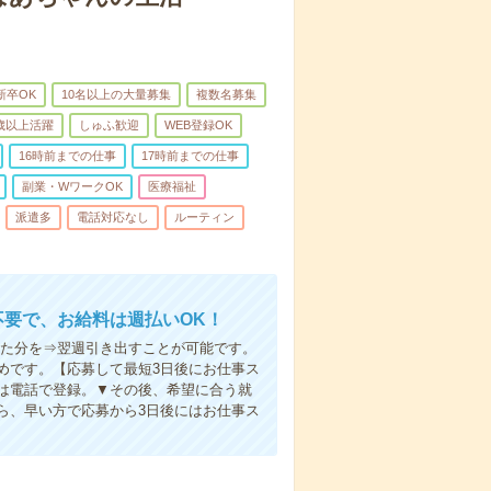
新卒OK
10名以上の大量募集
複数名募集
0歳以上活躍
しゅふ歓迎
WEB登録OK
16時前までの仕事
17時前までの仕事
副業・WワークOK
医療福祉
派遣多
電話対応なし
ルーティン
不要で、お給料は週払いOK！
いた分を⇒翌週引き出すことが可能です。
めです。【応募して最短3日後にお仕事ス
は電話で登録。▼その後、希望に合う就
ら、早い方で応募から3日後にはお仕事ス