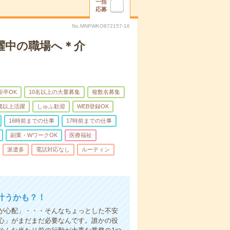
一括
応募
No.MNPWKO872157-16
躍中の職場へ＊介
新卒OK
10名以上の大量募集
複数名募集
0歳以上活躍
しゅふ歓迎
WEB登録OK
16時前までの仕事
17時前までの仕事
副業・WワークOK
医療福祉
派遣多
電話対応なし
ルーティン
叶うかも？！
事が心配」・・・そんなちょっとした不安
心」がまだまだ必要なんです。誰かの役