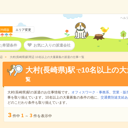
ヘル
沖縄版
エリア変更
た希望条件
お気に入りの派遣会社
辺
大村(長崎県)駅周辺 10名以上の大量募集の派遣の仕事一覧
大村(長崎県)駅
10名以上の
で
覧
大村(長崎県)駅の派遣のお仕事情報です。
オフィスワーク・事務系
、
営業・販
事を取り揃えています。10名以上の大量募集の条件の他に、
交通費別途支給あ
どのこだわり条件も取り揃えています。
3
1
3
件中
～
件を表示中