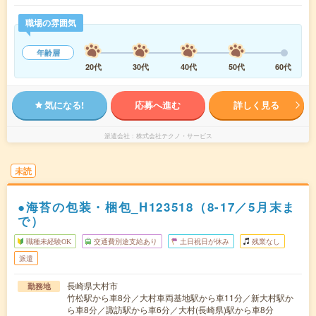
職場の雰囲気
年齢層
20代
30代
40代
50代
60代
気になる!
応募へ進む
詳しく見る
派遣会社
株式会社テクノ・サービス
未読
●海苔の包装・梱包_H123518（8-17／5月末ま
で）
職種未経験OK
交通費別途支給あり
土日祝日が休み
残業なし
派遣
長崎県大村市
勤務地
竹松駅から車8分／大村車両基地駅から車11分／新大村駅か
ら車8分／諏訪駅から車6分／大村(長崎県)駅から車8分