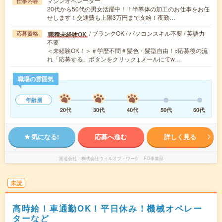
マシンオペレーター
仕事内容
20代から50代の男女活躍中！！半導体の加工のお仕事をお任
せします！交通費も上限3万円まで支給！夜勤…
/ ブランクOK / パソコンスキル不要 / 英語力
職種未経験OK
応募資格
不要
＜未経験OK！＞＃学歴不問＃髪色・髪型自由！○応募後の流
れ「応募する」ボタンをクリック↓メールにてw…
職場の雰囲気
年齢層
20代
30代
40代
50代
60代
気になる!
応募へ進む
詳しく見る
派遣会社
株式会社ウィルオブ・ワーク FO事業部
未読
高時給！車通勤OK！平日休み！機械オペレー
ターなど