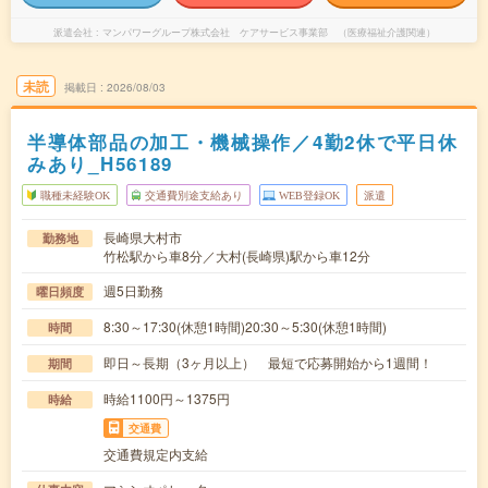
派遣会社
マンパワーグループ株式会社 ケアサービス事業部 （医療福祉介護関連）
未読
掲載日
2026/08/03
半導体部品の加工・機械操作／4勤2休で平日休
みあり_H56189
職種未経験OK
交通費別途支給あり
WEB登録OK
派遣
長崎県大村市
勤務地
竹松駅から車8分／大村(長崎県)駅から車12分
週5日勤務
曜日頻度
8:30～17:30(休憩1時間)20:30～5:30(休憩1時間)
時間
即日～長期（3ヶ月以上） 最短で応募開始から1週間！
期間
時給1100円～1375円
時給
交通費
交通費規定内支給