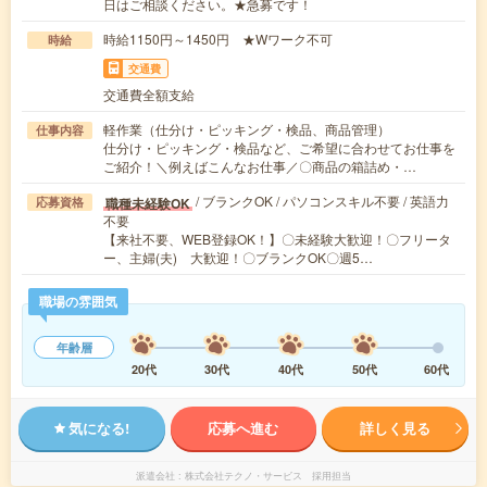
日はご相談ください。★急募です！
時給1150円～1450円 ★Wワーク不可
時給
交通費
交通費全額支給
軽作業（仕分け・ピッキング・検品、商品管理）
仕事内容
仕分け・ピッキング・検品など、ご希望に合わせてお仕事を
ご紹介！＼例えばこんなお仕事／〇商品の箱詰め・…
/ ブランクOK / パソコンスキル不要 / 英語力
職種未経験OK
応募資格
不要
【来社不要、WEB登録OK！】〇未経験大歓迎！〇フリータ
ー、主婦(夫) 大歓迎！〇ブランクOK〇週5…
職場の雰囲気
年齢層
20代
30代
40代
50代
60代
気になる!
応募へ進む
詳しく見る
派遣会社
株式会社テクノ・サービス 採用担当