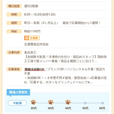
週5日勤務
曜日頻度
8:05～16:25(休憩1:20)
時間
即日～長期（3ヶ月以上） 最短で応募開始から1週間！
期間
時給1100円
時給
交通費
交通費規定内支給
食品加工
仕事内容
【未経験大歓迎！冷凍肉の仕分け・箱詰めスタッフ】鶏肉加
工工場で新メンバー募集！商品を種類ごとに分けて…
/ ブランクOK / パソコンスキル不要 / 英語力
職種未経験OK
応募資格
不要
＜未経験OK！＞＃学歴不問＃髪色・髪型自由！○応募後の流
れ「応募する」ボタンをクリック↓メールにてw…
職場の雰囲気
年齢層
20代
30代
40代
50代
60代