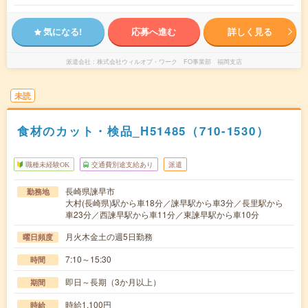
気になる!
応募へ進む
詳しく見る
派遣会社
株式会社ウィルオブ・ワーク FO事業部 福岡支店
未読
食材のカット・検品_H51485（710-1530）
職種未経験OK
交通費別途支給あり
派遣
長崎県諫早市
勤務地
大村(長崎県)駅から車18分／諫早駅から車3分／長里駅から
車23分／西諫早駅から車11分／東諫早駅から車10分
月火木金土の週5日勤務
曜日頻度
7:10～15:30
時間
即日～長期（3か月以上）
期間
時給1,100円
時給