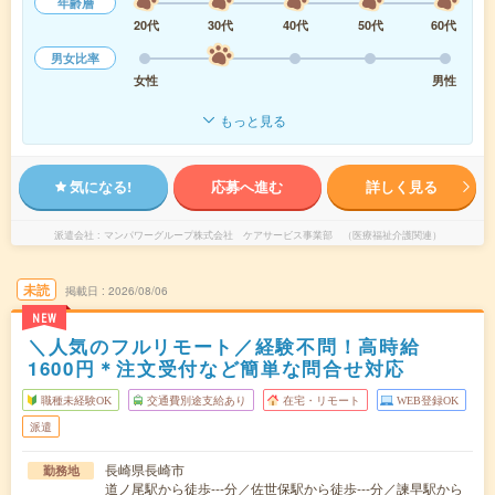
年齢層
20代
30代
40代
50代
60代
男女比率
女性
男性
もっと見る
気になる!
応募へ進む
詳しく見る
派遣会社
マンパワーグループ株式会社 ケアサービス事業部 （医療福祉介護関連）
未読
掲載日
2026/08/06
NEW
＼人気のフルリモート／経験不問！高時給
1600円＊注文受付など簡単な問合せ対応
職種未経験OK
交通費別途支給あり
在宅・リモート
WEB登録OK
派遣
長崎県長崎市
勤務地
道ノ尾駅から徒歩---分／佐世保駅から徒歩---分／諫早駅から