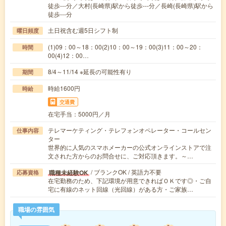
徒歩---分／大村(長崎県)駅から徒歩---分／長崎(長崎県)駅から
徒歩---分
土日祝含む週5日シフト制
曜日頻度
(1)09：00～18：00(2)10：00～19：00(3)11：00～20：
時間
00(4)12：00…
8/4～11/14 ※延長の可能性有り
期間
時給1600円
時給
交通費
在宅手当：5000円／月
テレマーケティング・テレフォンオペレーター・コールセン
仕事内容
ター
世界的に人気のスマホメーカーの公式オンラインストアで注
文された方からのお問合せに、ご対応頂きます。～…
/ ブランクOK / 英語力不要
職種未経験OK
応募資格
在宅勤務のため、下記環境が用意できればＯＫです◎・ご自
宅に有線のネット回線（光回線）がある方・ご家族…
職場の雰囲気