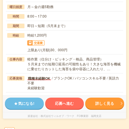
月～金の週5勤務
曜日頻度
8:00～17:00
時間
即日～短期（5月末まで）
期間
時給1,200円
時給
交通費
上限あり(月額)30、000円
軽作業（仕分け・ピッキング・検品、商品管理）
仕事内容
５月末までの短期◎延長の可能性もあり！大きな海苔を機械
に乗せたりカットした海苔を袋や容器に入れたり、…
/ ブランクOK / パソコンスキル不要 / 英語力
職種未経験OK
応募資格
不要
未経験歓迎
気になる!
応募へ進む
詳しく見る
派遣会社
株式会社ウィルオブ・ワーク FO事業部 福岡支店