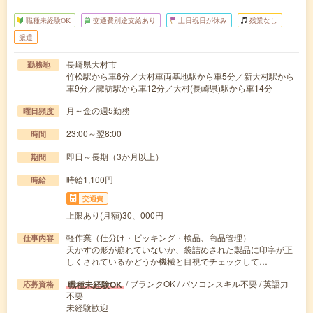
職種未経験OK
交通費別途支給あり
土日祝日が休み
残業なし
派遣
長崎県大村市
勤務地
竹松駅から車6分／大村車両基地駅から車5分／新大村駅から
車9分／諏訪駅から車12分／大村(長崎県)駅から車14分
月～金の週5勤務
曜日頻度
23:00～翌8:00
時間
即日～長期（3か月以上）
期間
時給1,100円
時給
交通費
上限あり(月額)30、000円
軽作業（仕分け・ピッキング・検品、商品管理）
仕事内容
天かすの形が崩れていないか、袋詰めされた製品に印字が正
しくされているかどうか機械と目視でチェックして…
/ ブランクOK / パソコンスキル不要 / 英語力
職種未経験OK
応募資格
不要
未経験歓迎