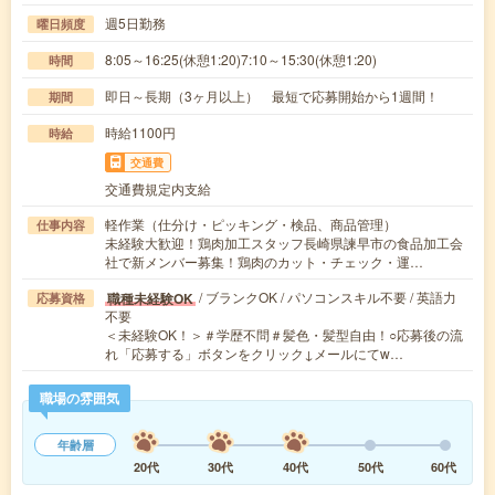
週5日勤務
曜日頻度
8:05～16:25(休憩1:20)7:10～15:30(休憩1:20)
時間
即日～長期（3ヶ月以上） 最短で応募開始から1週間！
期間
時給1100円
時給
交通費
交通費規定内支給
軽作業（仕分け・ピッキング・検品、商品管理）
仕事内容
未経験大歓迎！鶏肉加工スタッフ長崎県諫早市の食品加工会
社で新メンバー募集！鶏肉のカット・チェック・運…
/ ブランクOK / パソコンスキル不要 / 英語力
職種未経験OK
応募資格
不要
＜未経験OK！＞＃学歴不問＃髪色・髪型自由！○応募後の流
れ「応募する」ボタンをクリック↓メールにてw…
職場の雰囲気
年齢層
20代
30代
40代
50代
60代