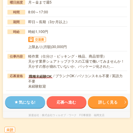
月～金まで週5
曜日頻度
8:00～17:00
時間
即日～長期（3か月以上）
期間
時給1,100円
時給
交通費
上限あり(月額)30,000円
軽作業（仕分け・ピッキング・検品、商品管理）
仕事内容
天かす業界シェアトップクラスの工場で働いてみませんか！
天かすの形が崩れていないか、パッケージ化された…
/ ブランクOK / パソコンスキル不要 / 英語力
職種未経験OK
応募資格
不要
未経験歓迎
気になる!
応募へ進む
詳しく見る
派遣会社
株式会社ウィルオブ・ワーク FO事業部 福岡支店
未読