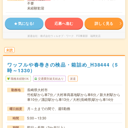
不要
未経験歓迎
気になる!
応募へ進む
詳しく見る
派遣会社
株式会社ウィルオブ・ワーク FO事業部 福岡支店
未読
ワッフルや春巻きの検品・箱詰め_H38444（5
時～1330）
職種未経験OK
交通費別途支給あり
派遣
長崎県大村市
勤務地
竹松駅から車7分／大村車両基地駅から車6分／新大村駅から
車10分／諏訪駅から車13分／大村(長崎県)駅から車14分
月～土までの間で、週5勤務
曜日頻度
5:00～13:30
時間
即日～長期（3か月以上）
期間