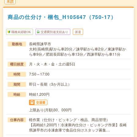
未読
商品の仕分け・梱包_H105647（750-17）
職種未経験OK
交通費別途支給あり
派遣
長崎県諫早市
勤務地
大村(長崎県)駅から車20分／諫早駅から車2分／東諫早駅か
ら車9分／肥前長田駅から車13分／西諫早駅から車11分
月・火・木・金・土の週5日
曜日頻度
7:50～17:00
時間
即日～長期（3か月以上）
期間
時給1,200円
時給
交通費
上限あり(月額)30、000円
軽作業（仕分け・ピッキング・検品、商品管理）
仕事内容
【高時給1,200円！冷凍庫内仕分け・ピッキング作業】長崎
県諫早市の冷凍倉庫で食品仕分けスタッフ募集…