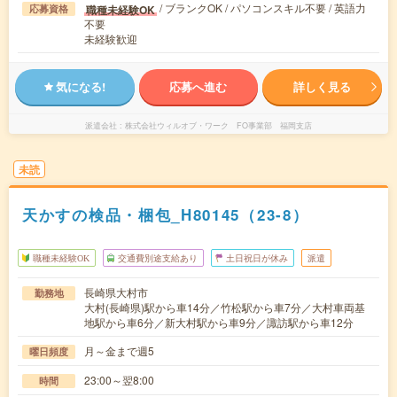
/ ブランクOK / パソコンスキル不要 / 英語力
職種未経験OK
応募資格
不要
未経験歓迎
気になる!
応募へ進む
詳しく見る
派遣会社
株式会社ウィルオブ・ワーク FO事業部 福岡支店
未読
天かすの検品・梱包_H80145（23-8）
職種未経験OK
交通費別途支給あり
土日祝日が休み
派遣
長崎県大村市
勤務地
大村(長崎県)駅から車14分／竹松駅から車7分／大村車両基
地駅から車6分／新大村駅から車9分／諏訪駅から車12分
月～金まで週5
曜日頻度
23:00～翌8:00
時間