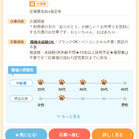
交通費
交通費支給※規定有
介護関連
仕事内容
＊利用者の方の「ありがとう」が嬉しい＊お年寄りを笑顔に
する介護のお仕事です。おじいちゃん、おばあちゃ…
/ ブランクOK / パソコンスキル不要 / 英語力
職種未経験OK
応募資格
不要
無資格・未経験OK年齢不問★10名以上採用予定★履歴書は
不要です▽応募後の流れ1)翌営業日までに担当…
職場の雰囲気
年齢層
20代
30代
40代
50代
60代
男女比率
女性
男性
もっと見る
気になる!
応募へ進む
詳しく見る