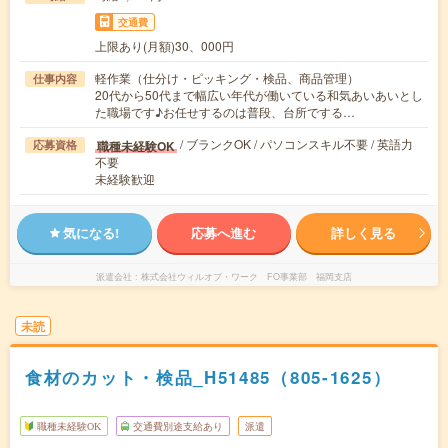
交通費
上限あり(月額)30、000円
軽作業（仕分け・ピッキング・検品、商品管理）
仕事内容
20代から50代まで幅広い年代が働いている和気あいあいとし
た職場です♪お任せするのは普段、台所でする…
/ ブランクOK / パソコンスキル不要 / 英語力
職種未経験OK
応募資格
不要
未経験歓迎
気になる!
応募へ進む
詳しく見る
派遣会社
株式会社ウィルオブ・ワーク FO事業部 福岡支店
未読
食材のカット・検品_H51485（805-1625）
職種未経験OK
交通費別途支給あり
派遣