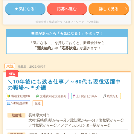
気になる!
応募へ進む
詳しく見る
派遣会社
株式会社ウィルオブ・ワーク FO事業部
興味があったら「★気になる！」をタップ！
「気になる！」を押しておくと、派遣会社から
「面談確約」
や
「応募歓迎」
が届きます！
未読
掲載日
2026/08/07
NEW
＼10年後にも残る仕事／～60代も現役活躍中
の職場へ＊介護
職種未経験OK
交通費別途支給あり
土日祝日が休み
残業なし
WEB登録OK
派遣
長崎県大村市
勤務地
大村(長崎県)駅から---分／諏訪駅から---分／岩松駅から---分
／竹松駅から---分／メディカルセンター駅から---分