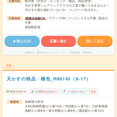
軽作業（仕分け・ピッキング・検品、商品管理）
仕事内容
天かす業界シェアトップクラスの工場で働いてみませんか！
天かすの形が崩れていないか、パッケージ化された…
/ ブランクOK / パソコンスキル不要 / 英語力
職種未経験OK
応募資格
不要
未経験歓迎
気になる!
応募へ進む
詳しく見る
派遣会社
株式会社ウィルオブ・ワーク FO事業部 福岡支店
未読
天かすの検品・梱包_H80145（8-17）
職種未経験OK
交通費別途支給あり
土日祝日が休み
派遣
長崎県大村市
勤務地
大村(長崎県)駅から車14分／竹松駅から車7分／大村車両基
地駅から車6分／新大村駅から車9分／諏訪駅から車12分