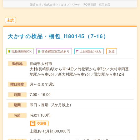
派遣会社
株式会社ウィルオブ・ワーク FO事業部 福岡支店
未読
天かすの検品・梱包_H80145（7-16）
職種未経験OK
交通費別途支給あり
土日祝日が休み
派遣
長崎県大村市
勤務地
大村(長崎県)駅から車14分／竹松駅から車7分／大村車両基
地駅から車6分／新大村駅から車9分／諏訪駅から車12分
月～金まで週5
曜日頻度
7:00～16:00
時間
即日～長期（3か月以上）
期間
時給1,100円
時給
交通費
上限あり(月額)30,000円