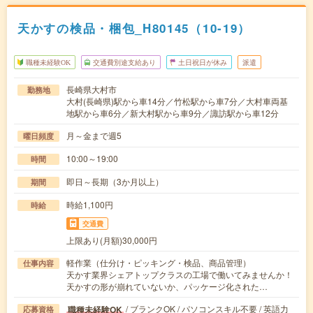
天かすの検品・梱包_H80145（10-19）
職種未経験OK
交通費別途支給あり
土日祝日が休み
派遣
長崎県大村市
勤務地
大村(長崎県)駅から車14分／竹松駅から車7分／大村車両基
地駅から車6分／新大村駅から車9分／諏訪駅から車12分
月～金まで週5
曜日頻度
10:00～19:00
時間
即日～長期（3か月以上）
期間
時給1,100円
時給
交通費
上限あり(月額)30,000円
軽作業（仕分け・ピッキング・検品、商品管理）
仕事内容
天かす業界シェアトップクラスの工場で働いてみませんか！
天かすの形が崩れていないか、パッケージ化された…
/ ブランクOK / パソコンスキル不要 / 英語力
職種未経験OK
応募資格