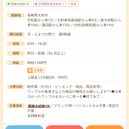
職種未経験OK
交通費別途支給あり
派遣
長崎県大村市
勤務地
竹松駅から車7分／大村車両基地駅から車6分／新大村駅から
車10分／諏訪駅から車13分／大村(長崎県)駅から車14分
月～土までの間で、週5勤務
曜日頻度
8:00～16:30
時間
即日～長期（3か月以上）
期間
時給1,000円
時給
交通費
上限あり(月額)30、000円
軽作業（仕分け・ピッキング・検品、商品管理）
仕事内容
ワッフルや春巻きなどの検品や梱包をお願いします^^/◆出来
上がったワッフルをキレイに並べる◆目でみて…
/ ブランクOK / パソコンスキル不要 / 英語力
職種未経験OK
応募資格
不要
未経験歓迎