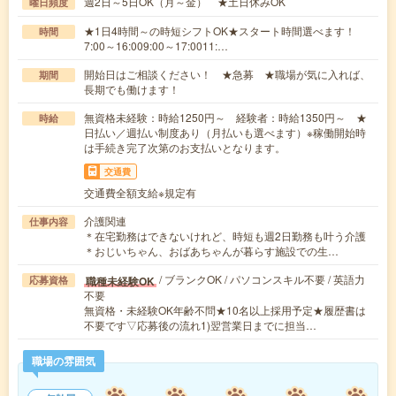
週2日～5日OK（月～金） ★土日休みOK
曜日頻度
★1日4時間～の時短シフトOK★スタート時間選べます！
時間
7:00～16:009:00～17:0011:…
開始日はご相談ください！ ★急募 ★職場が気に入れば、
期間
長期でも働けます！
無資格未経験：時給1250円～ 経験者：時給1350円～ ★
時給
日払い／週払い制度あり（月払いも選べます）※稼働開始時
は手続き完了次第のお支払いとなります。
交通費
交通費全額支給※規定有
介護関連
仕事内容
＊在宅勤務はできないけれど、時短も週2日勤務も叶う介護
＊おじいちゃん、おばあちゃんが暮らす施設での生…
/ ブランクOK / パソコンスキル不要 / 英語力
職種未経験OK
応募資格
不要
無資格・未経験OK年齢不問★10名以上採用予定★履歴書は
不要です▽応募後の流れ1)翌営業日までに担当…
職場の雰囲気