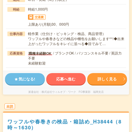
時給1,000円
時給
交通費
上限あり(月額)30、000円
軽作業（仕分け・ピッキング・検品、商品管理）
仕事内容
ワッフルや春巻きなどの検品や梱包をお願いします^^/◆出来
上がったワッフルをキレイに並べる◆目でみて…
/ ブランクOK / パソコンスキル不要 / 英語力
職種未経験OK
応募資格
不要
未経験歓迎
気になる!
応募へ進む
詳しく見る
派遣会社
株式会社ウィルオブ・ワーク FO事業部 福岡支店
未読
ワッフルや春巻きの検品・箱詰め_H38444（8
時～1630）