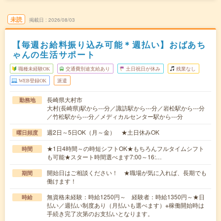
未読
掲載日
2026/08/03
【毎週お給料振り込み可能＊週払い】おばあち
ゃんの生活サポート
職種未経験OK
交通費別途支給あり
土日祝日が休み
残業なし
WEB登録OK
派遣
長崎県大村市
勤務地
大村(長崎県)駅から---分／諏訪駅から---分／岩松駅から---分
／竹松駅から---分／メディカルセンター駅から---分
週2日～5日OK（月～金） ★土日休みOK
曜日頻度
★1日4時間～の時短シフトOK★もちろんフルタイムシフト
時間
も可能★スタート時間選べます7:00～16:…
開始日はご相談ください！ ★職場が気に入れば、長期でも
期間
働けます！
無資格未経験：時給1250円～ 経験者：時給1350円～★日
時給
払い／週払い制度あり（月払いも選べます）※稼働開始時は
手続き完了次第のお支払いとなります。