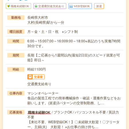
職種未経験OK
交通費別途支給あり
WEB登録OK
派遣
長崎県大村市
勤務地
大村(長崎県)駅から---分
月～金・土・日・祝 ※シフト制
曜日頻度
6:00～15:007:00～16:009:00～18:00※表記のうち実働7時間
時間
30分です。
長期【ご応募から1週間以内(最短2日目)のスピード就業が可
期間
能】即日～
時給1100円
時給
交通費
交通費支給有り
マシンオペレーター
仕事内容
食品の製造工程での簡単機械操作・確認・運搬作業などをお
願いします。(派遣)3パターンの交替制勤務、し…
/ ブランクOK / パソコンスキル不要 / 英語力
職種未経験OK
応募資格
不要
【来社不要、WEB登録OK！】〇未経験大歓迎！〇フリータ
ー、主婦(夫) 大歓迎！ ※お仕事の掛け持ち…