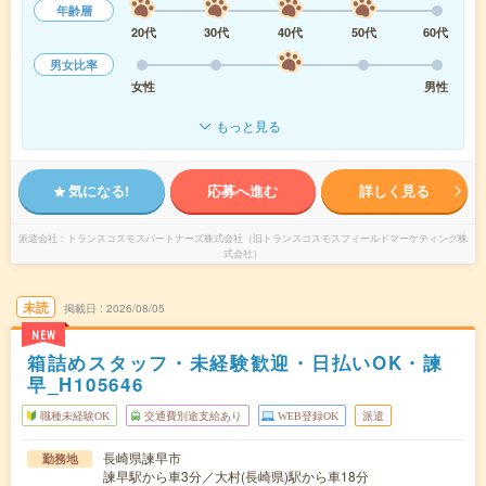
年齢層
20代
30代
40代
50代
60代
男女比率
女性
男性
もっと見る
気になる!
応募へ進む
詳しく見る
派遣会社
トランスコスモスパートナーズ株式会社（旧トランスコスモスフィールドマーケティング株
式会社）
未読
掲載日
2026/08/05
NEW
箱詰めスタッフ・未経験歓迎・日払いOK・諫
早_H105646
職種未経験OK
交通費別途支給あり
WEB登録OK
派遣
長崎県諫早市
勤務地
諫早駅から車3分／大村(長崎県)駅から車18分