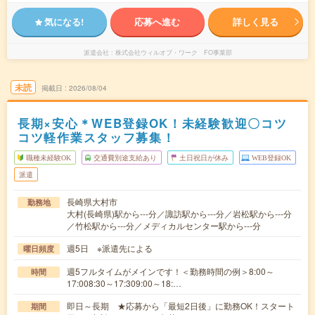
気になる!
応募へ進む
詳しく見る
派遣会社
株式会社ウィルオブ・ワーク FO事業部
未読
掲載日
2026/08/04
長期×安心＊WEB登録OK！未経験歓迎〇コツ
コツ軽作業スタッフ募集！
職種未経験OK
交通費別途支給あり
土日祝日が休み
WEB登録OK
派遣
長崎県大村市
勤務地
大村(長崎県)駅から---分／諏訪駅から---分／岩松駅から---分
／竹松駅から---分／メディカルセンター駅から---分
週5日 ※派遣先による
曜日頻度
週5フルタイムがメインです！＜勤務時間の例＞8:00～
時間
17:008:30～17:309:00～18:…
即日～長期 ★応募から「最短2日後」に勤務OK！スタート
期間