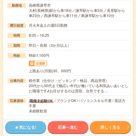
長崎県諫早市
勤務地
大村(長崎県)駅から車18分／諫早駅から車3分／長里駅から
車23分／西諫早駅から車11分／東諫早駅から車10分
月火木金土の週5日勤務
曜日頻度
8:05～16:25
時間
即日～長期（3か月以上）
期間
時給1,100円
時給
交通費
上限あり(月額)30、000円
軽作業（仕分け・ピッキング・検品、商品管理）
仕事内容
20代から50代まで幅広い年代が働いている和気あいあいとし
た職場です♪お任せするのは普段、台所でする…
/ ブランクOK / パソコンスキル不要 / 英語力
職種未経験OK
応募資格
不要
未経験歓迎
気になる!
応募へ進む
詳しく見る