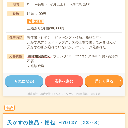
即日～長期（3か月以上） ※期間相談OK
期間
時給1,100円
時給
交通費
上限あり(月額)30,000円
軽作業（仕分け・ピッキング・検品、商品管理）
仕事内容
天かす業界シェアトップクラスの工場で働いてみませんか！
天かすの形が崩れていないか、パッケージ化された…
/ ブランクOK / パソコンスキル不要 / 英語力
職種未経験OK
応募資格
不要
未経験歓迎
気になる!
応募へ進む
詳しく見る
派遣会社
株式会社ウィルオブ・ワーク FO事業部 福岡支店
未読
天かすの検品・梱包_H70137（23～8）