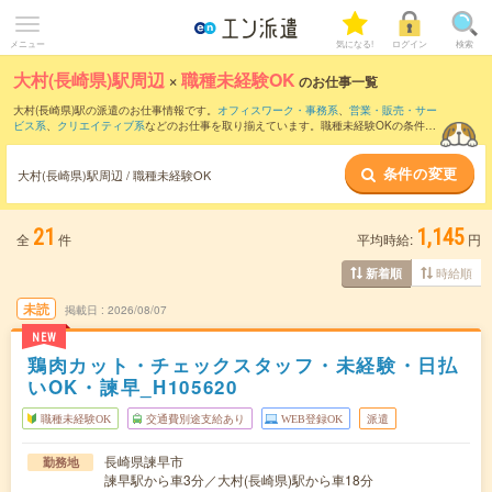
メニュー
気になる!
ログイン
検索
大村(長崎県)駅周辺
×
職種未経験OK
のお仕事一覧
大村(長崎県)駅の派遣のお仕事情報です。
オフィスワーク・事務系
、
営業・販売・サー
ビス系
、
クリエイティブ系
などのお仕事を取り揃えています。職種未経験OKの条件の
他に、
交通費別途支給あり
、
友だちと一緒の応募OK
、
週4日勤務
などのこだわり条件
も取り揃えています。
条件の変更
大村(長崎県)駅周辺 / 職種未経験OK
21
1,145
全
件
平均時給:
円
時給順
新着順
未読
掲載日
2026/08/07
NEW
鶏肉カット・チェックスタッフ・未経験・日払
いOK・諫早_H105620
職種未経験OK
交通費別途支給あり
WEB登録OK
派遣
長崎県諫早市
勤務地
諫早駅から車3分／大村(長崎県)駅から車18分