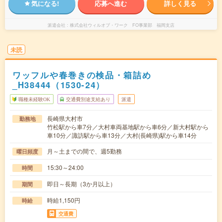
気になる!
応募へ進む
詳しく見る
派遣会社
株式会社ウィルオブ・ワーク FO事業部 福岡支店
未読
ワッフルや春巻きの検品・箱詰め
_H38444（1530-24）
職種未経験OK
交通費別途支給あり
派遣
長崎県大村市
勤務地
竹松駅から車7分／大村車両基地駅から車6分／新大村駅から
車10分／諏訪駅から車13分／大村(長崎県)駅から車14分
月～土までの間で、週5勤務
曜日頻度
15:30～24:00
時間
即日～長期（3か月以上）
期間
時給1,150円
時給
交通費