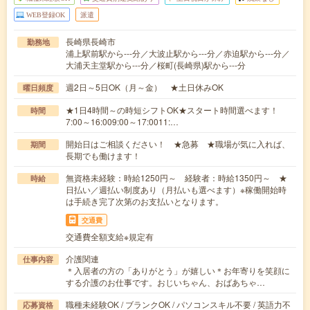
WEB登録OK
派遣
長崎県長崎市
勤務地
浦上駅前駅から---分／大波止駅から---分／赤迫駅から---分／
大浦天主堂駅から---分／桜町(長崎県)駅から---分
週2日～5日OK（月～金） ★土日休みOK
曜日頻度
★1日4時間～の時短シフトOK★スタート時間選べます！
時間
7:00～16:009:00～17:0011:…
開始日はご相談ください！ ★急募 ★職場が気に入れば、
期間
長期でも働けます！
無資格未経験：時給1250円～ 経験者：時給1350円～ ★
時給
日払い／週払い制度あり（月払いも選べます）※稼働開始時
は手続き完了次第のお支払いとなります。
交通費
交通費全額支給※規定有
介護関連
仕事内容
＊入居者の方の「ありがとう」が嬉しい＊お年寄りを笑顔に
する介護のお仕事です。おじいちゃん、おばあちゃ…
職種未経験OK / ブランクOK / パソコンスキル不要 / 英語力不
応募資格