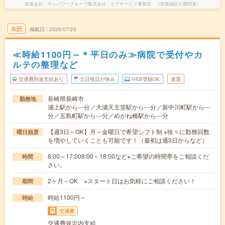
派遣会社
マンパワーグループ株式会社 ケアサービス事業部 （医療福祉介護関連）
未読
掲載日
2026/07/23
≪時給1100円～＊平日のみ≫病院で受付やカ
ルテの整理など
交通費別途支給あり
土日祝日が休み
WEB登録OK
派遣
長崎県長崎市
勤務地
浦上駅から---分／大浦天主堂駅から---分／新中川町駅から---
分／五島町駅から---分／めがね橋駅から---分
【週3日～OK】月～金曜日で希望シフト制 ※徐々に勤務回数
曜日頻度
を増やしていくことも可能です！（最初は週3日からなど）
8:00～17:009:00～18:00など※ご希望の時間帯をご相談くだ
時間
さい。
2ヶ月～OK ※スタート日はお気軽にご相談ください！
期間
時給1100円～
時給
交通費
交通費規定内支給