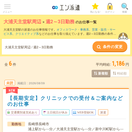
メニュー
気になる!
ログイン
検索
大浦天主堂駅周辺
×
週2～3日勤務
のお仕事一覧
大浦天主堂駅の派遣のお仕事情報です。
オフィスワーク・事務系
、
営業・販売・サー
ビス系
、
クリエイティブ系
などのお仕事を取り揃えています。週2～3日勤務の条件の
他に、
交通費別途支給あり
、
職種未経験OK
、
友だちと一緒の応募OK
などのこだわり
条件も取り揃えています。
条件の変更
大浦天主堂駅周辺 / 週2～3日勤務
6
1,186
全
件
平均時給:
円
時給順
新着順
未読
掲載日
2026/08/09
NEW
【長期安定】クリニックでの受付＆ご案内など
のお仕事
交通費別途支給あり
土日祝日が休み
WEB登録OK
派遣
長崎県長崎市
勤務地
浦上駅から---分／大浦天主堂駅から---分／新中川町駅から---