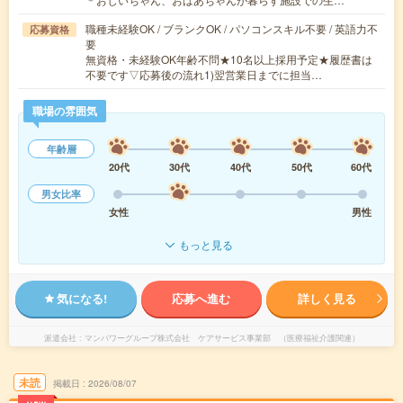
職種未経験OK / ブランクOK / パソコンスキル不要 / 英語力不
応募資格
要
無資格・未経験OK年齢不問★10名以上採用予定★履歴書は
不要です▽応募後の流れ1)翌営業日までに担当…
職場の雰囲気
年齢層
20代
30代
40代
50代
60代
男女比率
女性
男性
もっと見る
気になる!
応募へ進む
詳しく見る
派遣会社
マンパワーグループ株式会社 ケアサービス事業部 （医療福祉介護関連）
未読
掲載日
2026/08/07