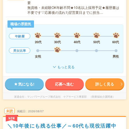
要
無資格・未経験OK年齢不問★10名以上採用予定★履歴書は
不要です▽応募後の流れ1)翌営業日までに担当…
職場の雰囲気
年齢層
20代
30代
40代
50代
60代
男女比率
女性
男性
もっと見る
気になる!
応募へ進む
詳しく見る
派遣会社
マンパワーグループ株式会社 ケアサービス事業部 （医療福祉介護関連）
未読
掲載日
2026/08/07
NEW
＼10年後にも残る仕事／～60代も現役活躍中