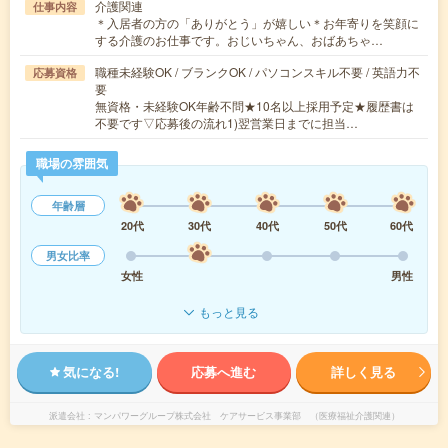
介護関連
仕事内容
＊入居者の方の「ありがとう」が嬉しい＊お年寄りを笑顔に
する介護のお仕事です。おじいちゃん、おばあちゃ…
職種未経験OK / ブランクOK / パソコンスキル不要 / 英語力不
応募資格
要
無資格・未経験OK年齢不問★10名以上採用予定★履歴書は
不要です▽応募後の流れ1)翌営業日までに担当…
職場の雰囲気
年齢層
20代
30代
40代
50代
60代
男女比率
女性
男性
もっと見る
気になる!
応募へ進む
詳しく見る
派遣会社
マンパワーグループ株式会社 ケアサービス事業部 （医療福祉介護関連）