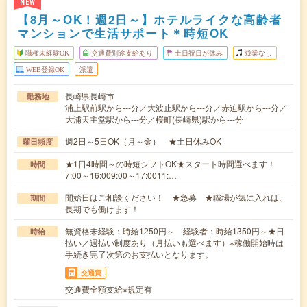
NEW
【8月～OK！週2日～】ホテルライクな高齢者
マンションで生活サポート＊時短OK
職種未経験OK
交通費別途支給あり
土日祝日が休み
残業なし
WEB登録OK
派遣
長崎県長崎市
勤務地
浦上駅前駅から---分／大波止駅から---分／赤迫駅から---分／
大浦天主堂駅から---分／桜町(長崎県)駅から---分
週2日～5日OK（月～金） ★土日休みOK
曜日頻度
★1日4時間～の時短シフトOK★スタート時間選べます！
時間
7:00～16:009:00～17:0011:…
開始日はご相談ください！ ★急募 ★職場が気に入れば、
期間
長期でも働けます！
無資格未経験：時給1250円～ 経験者：時給1350円～★日
時給
払い／週払い制度あり（月払いも選べます）※稼働開始時は
手続き完了次第のお支払いとなります。
交通費
交通費全額支給※規定有