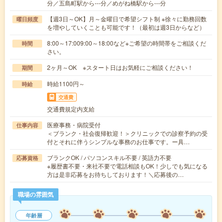
分／五島町駅から---分／めがね橋駅から---分
【週3日～OK】月～金曜日で希望シフト制 ※徐々に勤務回数
曜日頻度
を増やしていくことも可能です！（最初は週3日からなど）
8:00～17:009:00～18:00など※ご希望の時間帯をご相談くだ
時間
さい。
2ヶ月～OK ※スタート日はお気軽にご相談ください！
期間
時給1100円～
時給
交通費
交通費規定内支給
医療事務・病院受付
仕事内容
＜ブランク・社会復帰歓迎！＞クリニックでの診察予約の受
付とそれに伴うシンプルな事務のお仕事です。ー具…
ブランクOK / パソコンスキル不要 / 英語力不要
応募資格
※履歴書不要・来社不要で電話相談もOK！少しでも気になる
方は是非応募をお待ちしております！＼応募後の…
職場の雰囲気
年齢層