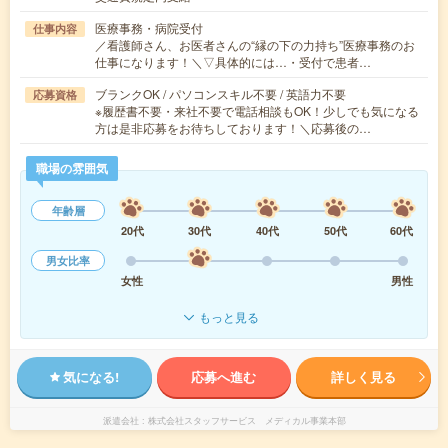
医療事務・病院受付
仕事内容
／看護師さん、お医者さんの“縁の下の力持ち”医療事務のお
仕事になります！＼▽具体的には…・受付で患者…
ブランクOK / パソコンスキル不要 / 英語力不要
応募資格
※履歴書不要・来社不要で電話相談もOK！少しでも気になる
方は是非応募をお待ちしております！＼応募後の…
職場の雰囲気
年齢層
20代
30代
40代
50代
60代
男女比率
女性
男性
もっと見る
気になる!
応募へ進む
詳しく見る
派遣会社
株式会社スタッフサービス メディカル事業本部