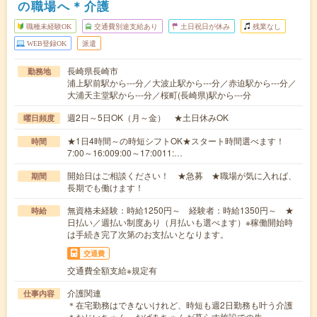
の職場へ＊介護
職種未経験OK
交通費別途支給あり
土日祝日が休み
残業なし
WEB登録OK
派遣
長崎県長崎市
勤務地
浦上駅前駅から---分／大波止駅から---分／赤迫駅から---分／
大浦天主堂駅から---分／桜町(長崎県)駅から---分
週2日～5日OK（月～金） ★土日休みOK
曜日頻度
★1日4時間～の時短シフトOK★スタート時間選べます！
時間
7:00～16:009:00～17:0011:…
開始日はご相談ください！ ★急募 ★職場が気に入れば、
期間
長期でも働けます！
無資格未経験：時給1250円～ 経験者：時給1350円～ ★
時給
日払い／週払い制度あり（月払いも選べます）※稼働開始時
は手続き完了次第のお支払いとなります。
交通費
交通費全額支給※規定有
介護関連
仕事内容
＊在宅勤務はできないけれど、時短も週2日勤務も叶う介護
＊おじいちゃん、おばあちゃんが暮らす施設での生…