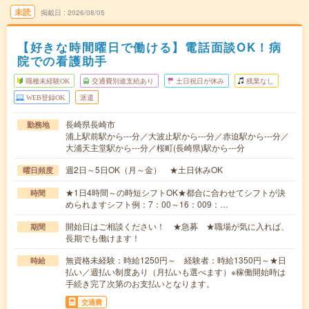
未読
掲載日
2026/08/05
【好きな時間曜日で働ける】電話面談OK！病
院での看護助手
職種未経験OK
交通費別途支給あり
土日祝日が休み
残業なし
WEB登録OK
派遣
長崎県長崎市
勤務地
浦上駅前駅から---分／大波止駅から---分／赤迫駅から---分／
大浦天主堂駅から---分／桜町(長崎県)駅から---分
週2日～5日OK（月～金） ★土日休みOK
曜日頻度
★1日4時間～の時短シフトOK★都合に合わせてシフトが決
時間
められますシフト例：7：00～16：009：…
開始日はご相談ください！ ★急募 ★職場が気に入れば、
期間
長期でも働けます！
無資格未経験：時給1250円～ 経験者：時給1350円～★日
時給
払い／週払い制度あり（月払いも選べます）※稼働開始時は
手続き完了次第のお支払いとなります。
交通費