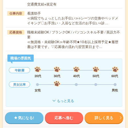
交通費支給※規定有
看護助手
仕事内容
≪病院でちょっとしたお手伝い≫○シーツの交換やベッドメ
イキング〇お手洗い・入浴など生活のお手伝い○診…
職種未経験OK / ブランクOK / パソコンスキル不要 / 英語力不
応募資格
要
≪無資格・未経験OK≫年齢不問★10名以上採用予定★履歴
書は不要です。▽応募後の流れ1)翌営業日まで…
職場の雰囲気
年齢層
20代
30代
40代
50代
60代
男女比率
女性
男性
もっと見る
気になる!
応募へ進む
詳しく見る