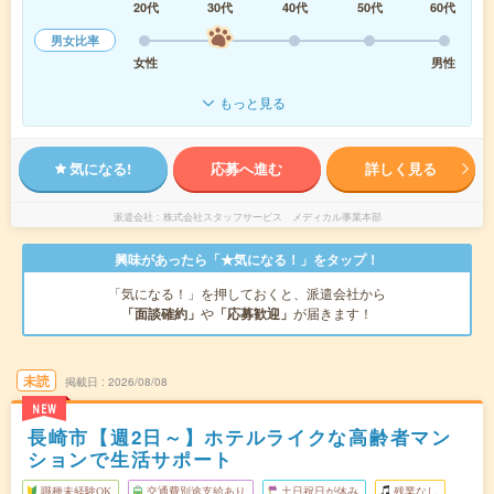
20代
30代
40代
50代
60代
男女比率
女性
男性
もっと見る
気になる!
応募へ進む
詳しく見る
派遣会社
株式会社スタッフサービス メディカル事業本部
興味があったら「★気になる！」をタップ！
「気になる！」を押しておくと、派遣会社から
「面談確約」
や
「応募歓迎」
が届きます！
未読
掲載日
2026/08/08
NEW
長崎市【週2日～】ホテルライクな高齢者マン
ションで生活サポート
職種未経験OK
交通費別途支給あり
土日祝日が休み
残業なし