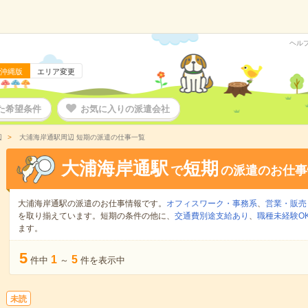
ヘル
沖縄版
エリア変更
た希望条件
お気に入りの派遣会社
辺
大浦海岸通駅周辺 短期の派遣の仕事一覧
大浦海岸通駅
短期
で
の派遣のお仕事
大浦海岸通駅の派遣のお仕事情報です。
オフィスワーク・事務系
、
営業・販売
を取り揃えています。短期の条件の他に、
交通費別途支給あり
、
職種未経験O
ます。
5
1
5
件中
～
件を表示中
未読