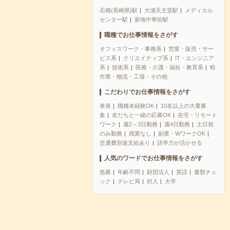
石橋(長崎県)駅
大浦天主堂駅
メディカル
センター駅
新地中華街駅
職種でお仕事情報をさがす
オフィスワーク・事務系
営業・販売・サー
ビス系
クリエイティブ系
IT・エンジニア
系
技術系
医療・介護・福祉・教育系
軽
作業・物流・工場・その他
こだわりでお仕事情報をさがす
単発
職種未経験OK
10名以上の大量募
集
友だちと一緒の応募OK
在宅・リモート
ワーク
週2～3日勤務
週4日勤務
土日祝
のみ勤務
残業なし
副業・WワークOK
交通費別途支給あり
語学力が活かせる
人気のワードでお仕事情報をさがす
急募
年齢不問
財団法人
英語
書類チェ
ック
テレビ局
封入
大学