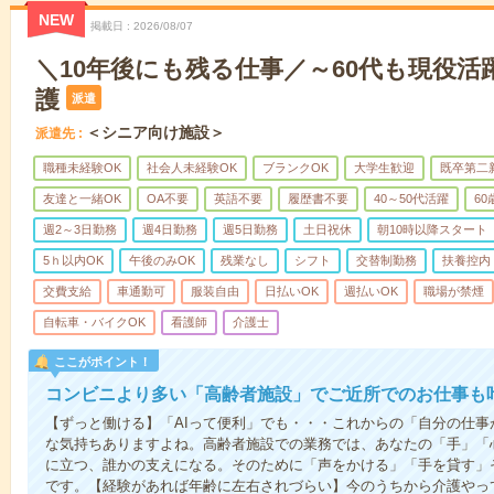
NEW
掲載日
2026/08/07
＼10年後にも残る仕事／～60代も現役活
護
派遣
＜シニア向け施設＞
派遣先
職種未経験OK
社会人未経験OK
ブランクOK
大学生歓迎
既卒第二
友達と一緒OK
OA不要
英語不要
履歴書不要
40～50代活躍
6
週2～3日勤務
週4日勤務
週5日勤務
土日祝休
朝10時以降スタート
5ｈ以内OK
午後のみOK
残業なし
シフト
交替制勤務
扶養控内
交費支給
車通勤可
服装自由
日払いOK
週払いOK
職場が禁煙
自転車・バイクOK
看護師
介護士
ここがポイント！
コンビニより多い「高齢者施設」でご近所でのお仕事も
【ずっと働ける】「AIって便利」でも・・・これからの「自分の仕
な気持ちありますよね。高齢者施設での業務では、あなたの「手」「
に立つ、誰かの支えになる。そのために「声をかける」「手を貸す」
です。【経験があれば年齢に左右されづらい】今のうちから介護やっ