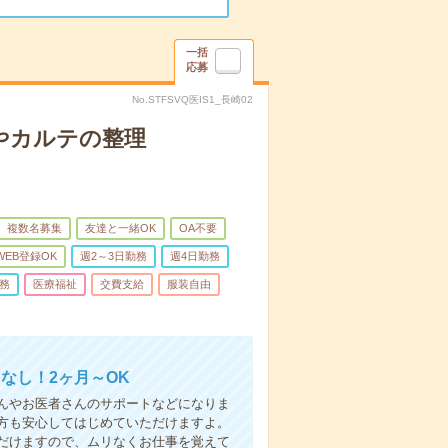
一括
応募
No.STFSVQ医IS1_長崎02
やカルテの整理
複数名募集
友達と一緒OK
OA不要
WEB登録OK
週2～3日勤務
週4日勤務
務
医療福祉
交費支給
服装自由
なし！2ヶ月～OK
んやお医者さんのサポートなどになりま
方も安心してはじめていただけますよ。
だけますので、ムリなくお仕事を覚えて