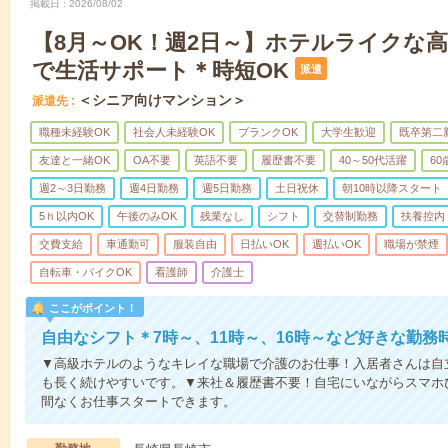
掲載日
2026/08/02
【8月～OK！週2日～】ホテルライクな
で生活サポート＊時短OK
派遣
＜シニア向けマンション＞
派遣先
職種未経験OK
社会人未経験OK
ブランクOK
大学生歓迎
既卒第二
友達と一緒OK
OA不要
英語不要
履歴書不要
40～50代活躍
6
週2～3日勤務
週4日勤務
週5日勤務
土日祝休
朝10時以降スタート
5ｈ以内OK
午後のみOK
残業なし
シフト
交替制勤務
扶養控内
交費支給
車通勤可
服装自由
日払いOK
週払いOK
職場が禁煙
自転車・バイクOK
看護師
介護士
ここがポイント！
自由なシフト＊7時～、11時～、16時～など好きな勤務
▼高級ホテルのようなキレイな職場で介護のお仕事！入居者さんは自
も長く続けやすいです。▼来社＆履歴書不要！自宅にいながらスマホ
間なくお仕事スタートできます。