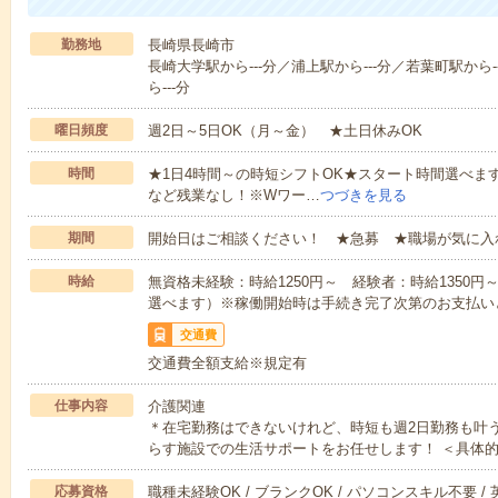
勤務地
長崎県長崎市
長崎大学駅から---分／浦上駅から---分／若葉町駅から
ら---分
曜日頻度
週2日～5日OK（月～金） ★土日休みOK
時間
★1日4時間～の時短シフトOK★スタート時間選べます！7:00～1
など残業なし！※Wワー…
つづきを見る
期間
開始日はご相談ください！ ★急募 ★職場が気に入
時給
無資格未経験：時給1250円～ 経験者：時給1350
選べます）※稼働開始時は手続き完了次第のお支払い
交通費
交通費全額支給※規定有
仕事内容
介護関連
＊在宅勤務はできないけれど、時短も週2日勤務も叶
らす施設での生活サポートをお任せします！ ＜具体
応募資格
職種未経験OK / ブランクOK / パソコンスキル不要 /