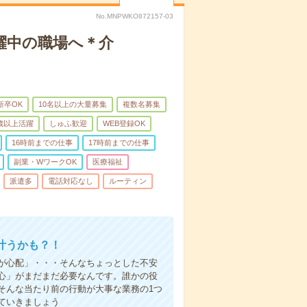
No.MNPWKO872157-03
躍中の職場へ＊介
新卒OK
10名以上の大量募集
複数名募集
0歳以上活躍
しゅふ歓迎
WEB登録OK
16時前までの仕事
17時前までの仕事
副業・WワークOK
医療福祉
派遣多
電話対応なし
ルーティン
叶うかも？！
事が心配」・・・そんなちょっとした不安
心」がまだまだ必要なんです。誰かの役
そんな当たり前の行動が大事な業務の1つ
ていきましょう