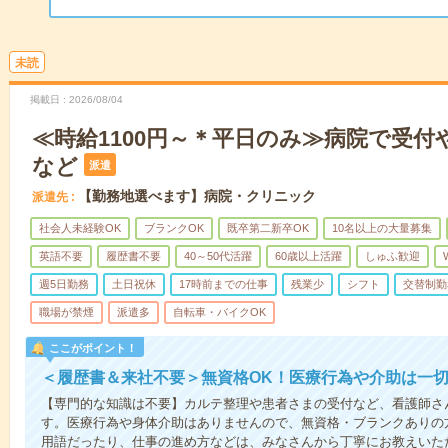
未読
掲載日
2026/08/04
≪時給1100円～＊平日のみ≫病院で受付
など
派遣
【勤務地選べます】病院・クリニック
派遣先
社会人未経験OK
ブランクOK
既卒第二新卒OK
10名以上の大量募集
英語不要
履歴書不要
40～50代活躍
60歳以上活躍
しゅふ歓迎
週5日勤務
土日祝休
17時前までの仕事
残業少
シフト
交替制勤
職場が禁煙
派遣多
自転車・バイクOK
ここがポイント！
＜履歴書＆来社不要＞無資格OK！医療行為や介助は一切
【専門的な知識は不要】カルテ整理や患者さまの受付など、看護師さ
す。医療行為や身体介助はありませんので、無資格・ブランクありの
用語だったり、仕事の進め方などは、みなさんから丁寧にお教えいた