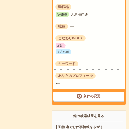
勤務地
大浦海岸通
駅/路線
職種
---
こだわりINDEX
---
絶対
---
できれば
キーワード
---
あなたのプロフィール
---
条件の変更
他の検索結果を見る
勤務地でお仕事情報をさがす