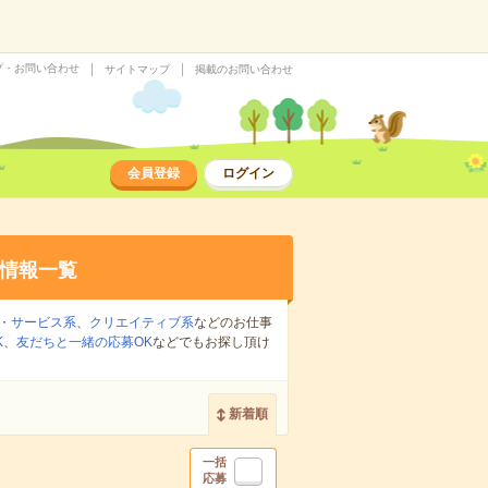
プ・お問い合わせ
サイトマップ
掲載のお問い合わせ
会員登録
ログイン
情報一覧
・サービス系
、
クリエイティブ系
などのお仕事
K
、
友だちと一緒の応募OK
などでもお探し頂け
新着順
一括
応募