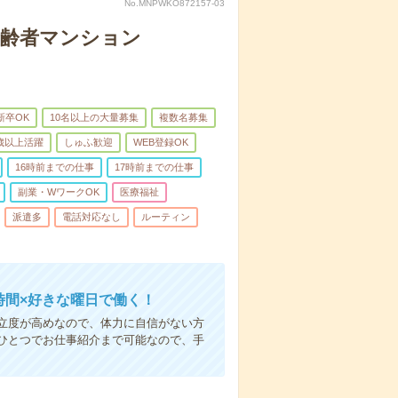
No.MNPWKO872157-03
高齢者マンション
新卒OK
10名以上の大量募集
複数名募集
0歳以上活躍
しゅふ歓迎
WEB登録OK
16時前までの仕事
17時前までの仕事
副業・WワークOK
医療福祉
派遣多
電話対応なし
ルーティン
時間×好きな曜日で働く！
立度が高めなので、体力に自信がない方
ひとつでお仕事紹介まで可能なので、手