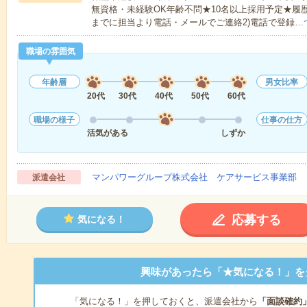
無資格・未経験OK年齢不問★10名以上採用予定★履
までに担当より電話・メールでご連絡2)電話で登録…
職場の雰囲気
年齢層
男女比率
20代
30代
40代
50代
60代
職場の様子
仕事の仕方
活気がある
しずか
マンパワーグループ株式会社 ケアサービス事業部 
派遣会社
応募する
気になる！
興味があったら「★気になる！」を
「気になる！」を押しておくと、派遣会社から
「面談確約