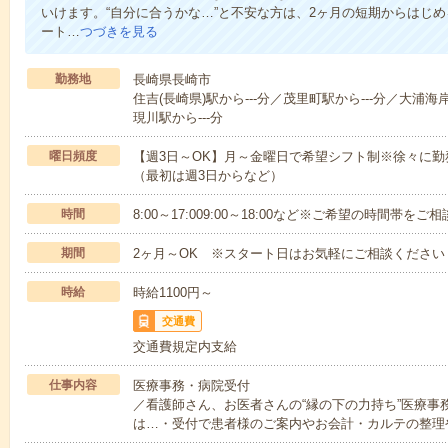
いけます。“自分に合うかな…”と不安な方は、2ヶ月の短期からはじ
ート…
つづきを見る
勤務地
長崎県長崎市
住吉(長崎県)駅から---分／茂里町駅から---分／大浦海
現川駅から---分
曜日頻度
【週3日～OK】月～金曜日で希望シフト制※徐々に
（最初は週3日からなど）
時間
8:00～17:009:00～18:00など※ご希望の時間帯を
期間
2ヶ月～OK ※スタート日はお気軽にご相談ください
時給
時給1100円～
交通費
交通費規定内支給
仕事内容
医療事務・病院受付
／看護師さん、お医者さんの“縁の下の力持ち”医療事
は…・受付で患者様のご案内やお会計・カルテの整理