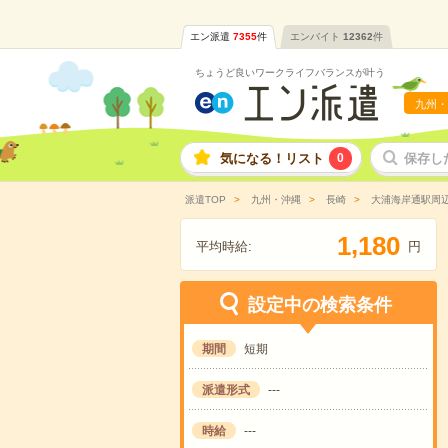
エン派遣
7355
件
エンバイト
12362
件
ちょうど良いワークライフバランスが叶う
九州・
気になる！リスト
0
保存し
派遣TOP
九州・沖縄
長崎
大浦海岸通駅周
,
1
1
8
0
平均時給:
円
設定中の検索条件
期間
短期
派遣形式
---
時給
---