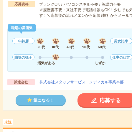
応募資格
ブランクOK / パソコンスキル不要 / 英語力不要
※履歴書不要・来社不要で電話相談もOK！少しでも
す！＼応募後の流れ／エンから応募↓弊社からメール
職場の雰囲気
年齢層
男女比率
20代
30代
40代
50代
60代
職場の様子
仕事の仕方
活気がある
しずか
株式会社スタッフサービス メディカル事業本部
派遣会社
応募する
気になる！
未読