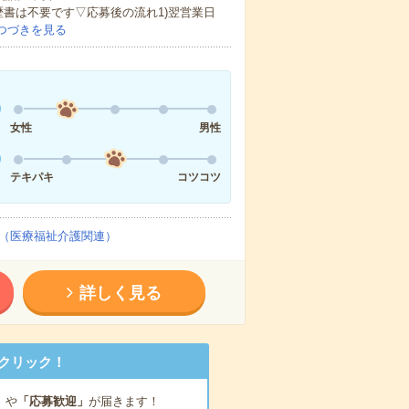
歴書は不要です▽応募後の流れ1)翌営業日
つづきを見る
女性
男性
テキパキ
コツコツ
（医療福祉介護関連）
詳しく見る
クリック！
」
や
「応募歓迎」
が届きます！