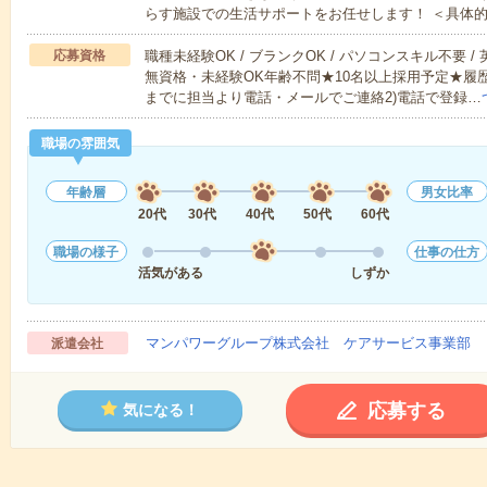
らす施設での生活サポートをお任せします！ ＜具体
応募資格
職種未経験OK / ブランクOK / パソコンスキル不要 /
無資格・未経験OK年齢不問★10名以上採用予定★履
までに担当より電話・メールでご連絡2)電話で登録…
職場の雰囲気
年齢層
男女比率
20代
30代
40代
50代
60代
職場の様子
仕事の仕方
活気がある
しずか
マンパワーグループ株式会社 ケアサービス事業部 
派遣会社
応募する
気になる！