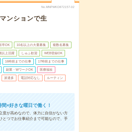
No.MNPWKO872157-02
者マンションで生
新卒OK
10名以上の大量募集
複数名募集
0歳以上活躍
しゅふ歓迎
WEB登録OK
16時前までの仕事
17時前までの仕事
副業・WワークOK
医療福祉
派遣多
電話対応なし
ルーティン
時間×好きな曜日で働く！
立度が高めなので、体力に自信がない方
ひとつでお仕事紹介まで可能なので、手