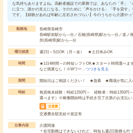
な気持ちありますよね。高齢者施設での業務では、あなたの「手」「
に立つ、誰かの支えになる。そのために「声をかける」「手を貸す」
です。【経験があれば年齢に左右されづらい】今のうちから介護やっ
勤務地
長崎県長崎市
長崎駅前駅から---分／石橋(長崎県)駅から---分／道ノ
所(長崎県)駅から---分
曜日頻度
週2日～5日OK（月～金） ★土日休みOK
時間
★1日4時間～の時短シフトOK★スタート時間選べます！7:00～1
など残業なし！※Wワー…
つづきを見る
期間
開始日はご相談ください！ ★急募 ★職場が気に入
時給
無資格未経験：時給1250円～ 経験者：時給1350
選べます）※稼働開始時は手続き完了次第のお支払い
交通費
交通費全額支給※規定有
仕事内容
介護関連
＊在宅勤務はできないけれど、時短も週2日勤務も叶