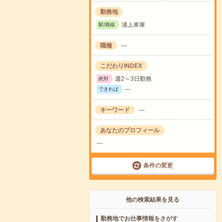
勤務地
浦上車庫
駅/路線
職種
---
こだわりINDEX
週2～3日勤務
絶対
---
できれば
キーワード
---
あなたのプロフィール
---
条件の変更
他の検索結果を見る
勤務地でお仕事情報をさがす