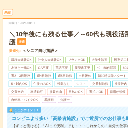
未読
掲載日
2026/08/01
＼10年後にも残る仕事／～60代も現役活
護
派遣
＜シニア向け施設＞
派遣先
職種未経験OK
社会人未経験OK
ブランクOK
大学生歓迎
既卒第二
友達と一緒OK
OA不要
英語不要
履歴書不要
40～50代活躍
6
週2～3日勤務
週4日勤務
週5日勤務
土日祝休
朝10時以降スタート
5ｈ以内OK
午後のみOK
残業なし
シフト
交替制勤務
扶養控内
交費支給
車通勤可
服装自由
日払いOK
週払いOK
職場が禁煙
自転車・バイクOK
看護師
介護士
ここがポイント！
コンビニより多い「高齢者施設」でご近所でのお仕事も
【ずっと働ける】「AIって便利」でも・・・これからの「自分の仕