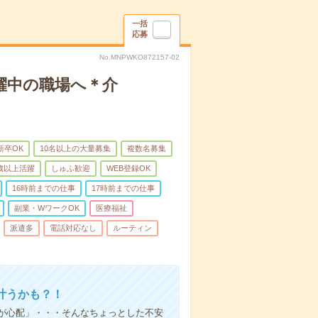
一括
応募
No.MNPWKO872157-02
躍中の職場へ＊介
新卒OK
10名以上の大量募集
複数名募集
0歳以上活躍
しゅふ歓迎
WEB登録OK
16時前までの仕事
17時前までの仕事
副業・WワークOK
医療福祉
派遣多
電話対応なし
ルーティン
叶うかも？！
事が心配」・・・そんなちょっとした不安