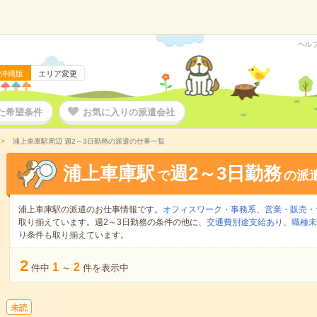
ヘル
沖縄版
エリア変更
た希望条件
お気に入りの派遣会社
浦上車庫駅周辺 週2～3日勤務の派遣の仕事一覧
浦上車庫駅
週2～3日勤務
で
の派
浦上車庫駅の派遣のお仕事情報です。
オフィスワーク・事務系
、
営業・販売・
取り揃えています。週2～3日勤務の条件の他に、
交通費別途支給あり
、
職種未
り条件も取り揃えています。
2
1
2
件中
～
件を表示中
未読