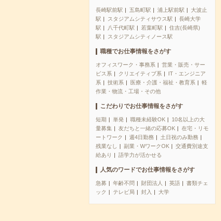
長崎駅前駅
五島町駅
浦上駅前駅
大波止
駅
スタジアムシティサウス駅
長崎大学
駅
八千代町駅
若葉町駅
住吉(長崎県)
駅
スタジアムシティノース駅
職種でお仕事情報をさがす
オフィスワーク・事務系
営業・販売・サー
ビス系
クリエイティブ系
IT・エンジニア
系
技術系
医療・介護・福祉・教育系
軽
作業・物流・工場・その他
こだわりでお仕事情報をさがす
短期
単発
職種未経験OK
10名以上の大
量募集
友だちと一緒の応募OK
在宅・リモ
ートワーク
週4日勤務
土日祝のみ勤務
残業なし
副業・WワークOK
交通費別途支
給あり
語学力が活かせる
人気のワードでお仕事情報をさがす
急募
年齢不問
財団法人
英語
書類チェ
ック
テレビ局
封入
大学