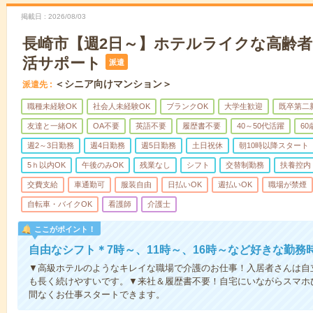
掲載日
2026/08/03
長崎市【週2日～】ホテルライクな高齢
活サポート
派遣
＜シニア向けマンション＞
派遣先
職種未経験OK
社会人未経験OK
ブランクOK
大学生歓迎
既卒第二
友達と一緒OK
OA不要
英語不要
履歴書不要
40～50代活躍
6
週2～3日勤務
週4日勤務
週5日勤務
土日祝休
朝10時以降スタート
5ｈ以内OK
午後のみOK
残業なし
シフト
交替制勤務
扶養控内
交費支給
車通勤可
服装自由
日払いOK
週払いOK
職場が禁煙
自転車・バイクOK
看護師
介護士
ここがポイント！
自由なシフト＊7時～、11時～、16時～など好きな勤務
▼高級ホテルのようなキレイな職場で介護のお仕事！入居者さんは自
も長く続けやすいです。▼来社＆履歴書不要！自宅にいながらスマホ
間なくお仕事スタートできます。