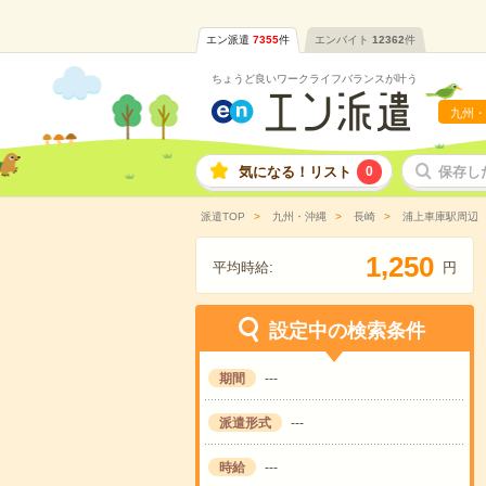
エン派遣
7355
件
エンバイト
12362
件
ちょうど良いワークライフバランスが叶う
九州・
気になる！リスト
0
保存し
派遣TOP
九州・沖縄
長崎
浦上車庫駅周辺
,
1
2
5
0
平均時給:
円
設定中の検索条件
期間
---
派遣形式
---
時給
---