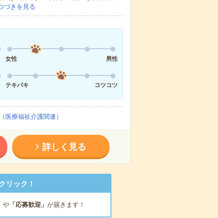
つづきを見る
女性
男性
テキパキ
コツコツ
（医療福祉介護関連）
詳しく見る
クリック！
」
や
「応募歓迎」
が届きます！