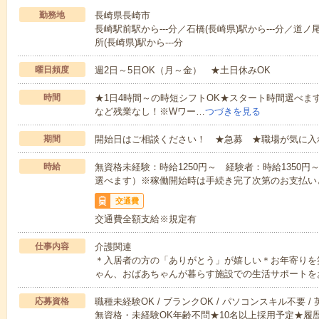
勤務地
長崎県長崎市
長崎駅前駅から---分／石橋(長崎県)駅から---分／道ノ
所(長崎県)駅から---分
曜日頻度
週2日～5日OK（月～金） ★土日休みOK
時間
★1日4時間～の時短シフトOK★スタート時間選べます！7:00～1
など残業なし！※Wワー…
つづきを見る
期間
開始日はご相談ください！ ★急募 ★職場が気に入
時給
無資格未経験：時給1250円～ 経験者：時給1350
選べます）※稼働開始時は手続き完了次第のお支払い
交通費
交通費全額支給※規定有
仕事内容
介護関連
＊入居者の方の「ありがとう」が嬉しい＊お年寄りを
ゃん、おばあちゃんが暮らす施設での生活サポートを
応募資格
職種未経験OK / ブランクOK / パソコンスキル不要 /
無資格・未経験OK年齢不問★10名以上採用予定★履