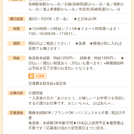
長崎駅前駅から---分／石橋(長崎県)駅から---分／道ノ尾駅か
ら---分／浦上車庫駅から---分／市役所(長崎県)駅から---分
週2日～5日OK（月～金） ★土日休みOK
曜日頻度
★1日4時間～の時短シフトOK★スタート時間選べます！
時間
7:00～16:009:00～17:0011:…
開始日はご相談ください！ ★急募 ★職場が気に入れば、
期間
長期でも働けます！
無資格未経験：時給1250円～ 経験者：時給1350円～ ★
時給
日払い／週払い制度あり（月払いも選べます）※稼働開始時
は手続き完了次第のお支払いとなります。
交通費
交通費全額支給※規定有
介護関連
仕事内容
＊入居者の方の「ありがとう」が嬉しい＊お年寄りを笑顔に
する介護のお仕事です。おじいちゃん、おばあちゃ…
職種未経験OK / ブランクOK / パソコンスキル不要 / 英語力不
応募資格
要
無資格・未経験OK年齢不問★10名以上採用予定★履歴書は
不要です▽応募後の流れ1)翌営業日までに担当…