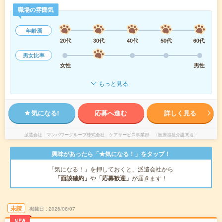
職場の雰囲気
年齢層
20代
30代
40代
50代
60代
男女比率
女性
男性
もっと見る
気になる!
応募へ進む
詳しく見る
派遣会社
マンパワーグループ株式会社 ケアサービス事業部 （医療福祉介護関連）
興味があったら「★気になる！」をタップ！
「気になる！」を押しておくと、派遣会社から
「面談確約」
や
「応募歓迎」
が届きます！
未読
掲載日
2026/08/07
NEW