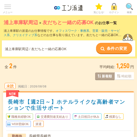
メニュー
気になる!
ログイン
検索
浦上車庫駅周辺
×
友だちと一緒の応募OK
のお仕事一覧
浦上車庫駅の派遣のお仕事情報です。
オフィスワーク・事務系
、
営業・販売・サービ
ス系
、
クリエイティブ系
などのお仕事を取り揃えています。友だちと一緒の応募OKの
条件の他に、
交通費別途支給あり
、
職種未経験OK
、
週4日勤務
などのこだわり条件も
取り揃えています。
条件の変更
浦上車庫駅周辺 / 友だちと一緒の応募OK
2
1,250
全
件
平均時給:
円
時給順
新着順
未読
掲載日
2026/08/08
NEW
長崎市【週2日～】ホテルライクな高齢者マン
ションで生活サポート
職種未経験OK
交通費別途支給あり
土日祝日が休み
残業なし
WEB登録OK
派遣
長崎県長崎市
勤務地