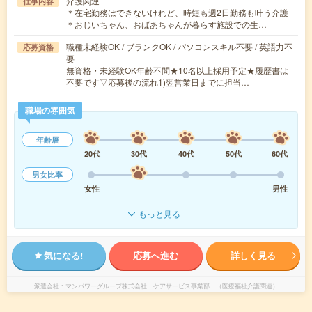
介護関連
仕事内容
＊在宅勤務はできないけれど、時短も週2日勤務も叶う介護
＊おじいちゃん、おばあちゃんが暮らす施設での生…
職種未経験OK / ブランクOK / パソコンスキル不要 / 英語力不
応募資格
要
無資格・未経験OK年齢不問★10名以上採用予定★履歴書は
不要です▽応募後の流れ1)翌営業日までに担当…
職場の雰囲気
年齢層
20代
30代
40代
50代
60代
男女比率
女性
男性
もっと見る
気になる!
応募へ進む
詳しく見る
派遣会社
マンパワーグループ株式会社 ケアサービス事業部 （医療福祉介護関連）