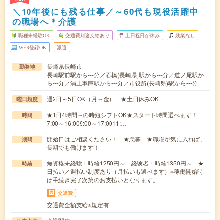
＼10年後にも残る仕事／～60代も現役活躍中
の職場へ＊介護
職種未経験OK
交通費別途支給あり
土日祝日が休み
残業なし
WEB登録OK
派遣
長崎県長崎市
勤務地
長崎駅前駅から---分／石橋(長崎県)駅から---分／道ノ尾駅か
ら---分／浦上車庫駅から---分／市役所(長崎県)駅から---分
週2日～5日OK（月～金） ★土日休みOK
曜日頻度
★1日4時間～の時短シフトOK★スタート時間選べます！
時間
7:00～16:009:00～17:0011:…
開始日はご相談ください！ ★急募 ★職場が気に入れば、
期間
長期でも働けます！
無資格未経験：時給1250円～ 経験者：時給1350円～ ★
時給
日払い／週払い制度あり（月払いも選べます）※稼働開始時
は手続き完了次第のお支払いとなります。
交通費
交通費全額支給※規定有