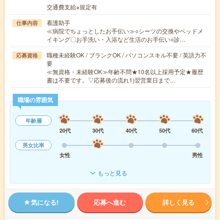
交通費支給※規定有
看護助手
仕事内容
≪病院でちょっとしたお手伝い≫○シーツの交換やベッドメ
イキング〇お手洗い・入浴など生活のお手伝い○診…
職種未経験OK / ブランクOK / パソコンスキル不要 / 英語力不
応募資格
要
≪無資格・未経験OK≫年齢不問★10名以上採用予定★履歴
書は不要です。▽応募後の流れ1)翌営業日まで…
職場の雰囲気
年齢層
20代
30代
40代
50代
60代
男女比率
女性
男性
もっと見る
気になる!
応募へ進む
詳しく見る