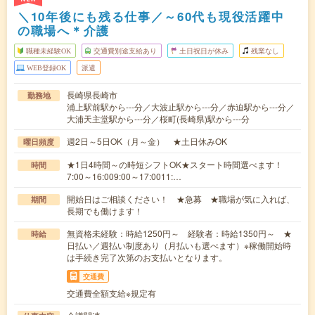
＼10年後にも残る仕事／～60代も現役活躍中
の職場へ＊介護
職種未経験OK
交通費別途支給あり
土日祝日が休み
残業なし
WEB登録OK
派遣
長崎県長崎市
勤務地
浦上駅前駅から---分／大波止駅から---分／赤迫駅から---分／
大浦天主堂駅から---分／桜町(長崎県)駅から---分
週2日～5日OK（月～金） ★土日休みOK
曜日頻度
★1日4時間～の時短シフトOK★スタート時間選べます！
時間
7:00～16:009:00～17:0011:…
開始日はご相談ください！ ★急募 ★職場が気に入れば、
期間
長期でも働けます！
無資格未経験：時給1250円～ 経験者：時給1350円～ ★
時給
日払い／週払い制度あり（月払いも選べます）※稼働開始時
は手続き完了次第のお支払いとなります。
交通費
交通費全額支給※規定有