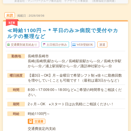
派遣会社
マンパワーグループ株式会社 ケアサービス事業部 （医療福祉介護関連）
未読
掲載日
2026/08/06
NEW
≪時給1100円～＊平日のみ≫病院で受付やカ
ルテの整理など
交通費別途支給あり
土日祝日が休み
WEB登録OK
派遣
長崎県長崎市
勤務地
長崎(長崎県)駅から---分／長崎駅前駅から---分／長崎大学駅
から---分／浦上駅前駅から---分／諏訪神社駅から---分
【週3日～OK】月～金曜日で希望シフト制 ※徐々に勤務回数
曜日頻度
を増やしていくことも可能です！（最初は週3日からなど）
8:00～17:009:00～18:00など※ご希望の時間帯をご相談くだ
時間
さい。
2ヶ月～OK ※スタート日はお気軽にご相談ください！
期間
時給1100円～
時給
交通費
交通費規定内支給