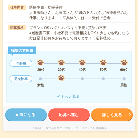
医療事務・病院受付
仕事内容
／看護師さん、お医者さんの“縁の下の力持ち”医療事務のお
仕事になります！＼▽具体的には…・受付で患者…
ブランクOK / パソコンスキル不要 / 英語力不要
応募資格
※履歴書不要・来社不要で電話相談もOK！少しでも気になる
方は是非応募をお待ちしております！＼応募後の…
職場の雰囲気
年齢層
20代
30代
40代
50代
60代
男女比率
女性
男性
もっと見る
気になる!
応募へ進む
詳しく見る
派遣会社
株式会社スタッフサービス メディカル事業本部