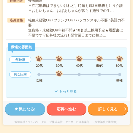
介護関連
仕事内容
＊在宅勤務はできないけれど、時短も週2日勤務も叶う介護
＊おじいちゃん、おばあちゃんが暮らす施設での生…
職種未経験OK / ブランクOK / パソコンスキル不要 / 英語力不
応募資格
要
無資格・未経験OK年齢不問★10名以上採用予定★履歴書は
不要です▽応募後の流れ1)翌営業日までに担当…
職場の雰囲気
年齢層
20代
30代
40代
50代
60代
男女比率
女性
男性
もっと見る
気になる!
応募へ進む
詳しく見る
派遣会社
マンパワーグループ株式会社 ケアサービス事業部 （医療福祉介護関連）