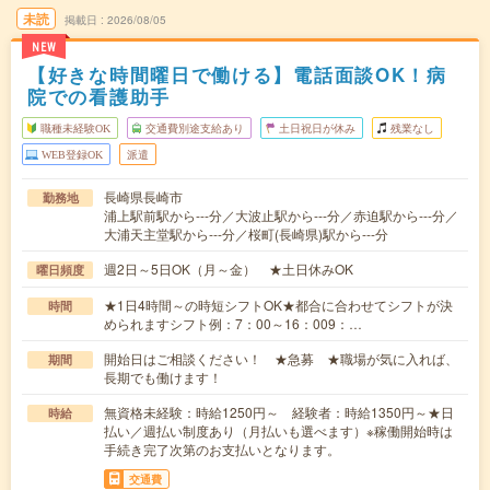
未読
掲載日
2026/08/05
NEW
【好きな時間曜日で働ける】電話面談OK！病
院での看護助手
職種未経験OK
交通費別途支給あり
土日祝日が休み
残業なし
WEB登録OK
派遣
長崎県長崎市
勤務地
浦上駅前駅から---分／大波止駅から---分／赤迫駅から---分／
大浦天主堂駅から---分／桜町(長崎県)駅から---分
週2日～5日OK（月～金） ★土日休みOK
曜日頻度
★1日4時間～の時短シフトOK★都合に合わせてシフトが決
時間
められますシフト例：7：00～16：009：…
開始日はご相談ください！ ★急募 ★職場が気に入れば、
期間
長期でも働けます！
無資格未経験：時給1250円～ 経験者：時給1350円～★日
時給
払い／週払い制度あり（月払いも選べます）※稼働開始時は
手続き完了次第のお支払いとなります。
交通費