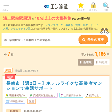
メニュー
気になる!
ログイン
検索
浦上駅前駅周辺
×
10名以上の大量募集
のお仕事一覧
浦上駅前駅の派遣のお仕事情報です。
オフィスワーク・事務系
、
営業・販売・サービ
ス系
、
クリエイティブ系
などのお仕事を取り揃えています。10名以上の大量募集の条
件の他に、
交通費別途支給あり
、
職種未経験OK
、
友だちと一緒の応募OK
などのこだ
わり条件も取り揃えています。
条件の変更
浦上駅前駅周辺 / 10名以上の大量募集
7
1,186
全
件
平均時給:
円
時給順
新着順
未読
掲載日
2026/08/08
NEW
長崎市【週2日～】ホテルライクな高齢者マン
ションで生活サポート
職種未経験OK
交通費別途支給あり
土日祝日が休み
残業なし
WEB登録OK
派遣
長崎県長崎市
勤務地