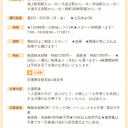
浦上駅前駅から---分／大波止駅から---分／赤迫駅から---分／
大浦天主堂駅から---分／桜町(長崎県)駅から---分
週2日～5日OK（月～金） ★土日休みOK
曜日頻度
★1日4時間～の時短シフトOK★スタート時間選べます！
時間
7:00～16:009:00～17:0011:…
開始日はご相談ください！ ★急募 ★職場が気に入れば、
期間
長期でも働けます！
無資格未経験：時給1250円～ 経験者：時給1350円～ ★
時給
日払い／週払い制度あり（月払いも選べます）※稼働開始時
は手続き完了次第のお支払いとなります。
交通費
交通費全額支給※規定有
介護関連
仕事内容
＊入居者の方の「ありがとう」が嬉しい＊お年寄りを笑顔に
する介護のお仕事です。おじいちゃん、おばあちゃ…
職種未経験OK / ブランクOK / パソコンスキル不要 / 英語力不
応募資格
要
無資格・未経験OK年齢不問★10名以上採用予定★履歴書は
不要です▽応募後の流れ1)翌営業日までに担当…