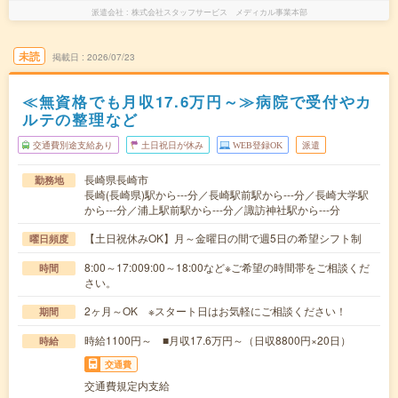
派遣会社
株式会社スタッフサービス メディカル事業本部
未読
掲載日
2026/07/23
≪無資格でも月収17.6万円～≫病院で受付やカ
ルテの整理など
交通費別途支給あり
土日祝日が休み
WEB登録OK
派遣
長崎県長崎市
勤務地
長崎(長崎県)駅から---分／長崎駅前駅から---分／長崎大学駅
から---分／浦上駅前駅から---分／諏訪神社駅から---分
【土日祝休みOK】月～金曜日の間で週5日の希望シフト制
曜日頻度
8:00～17:009:00～18:00など※ご希望の時間帯をご相談くだ
時間
さい。
2ヶ月～OK ※スタート日はお気軽にご相談ください！
期間
時給1100円～ ■月収17.6万円～（日収8800円×20日）
時給
交通費
交通費規定内支給