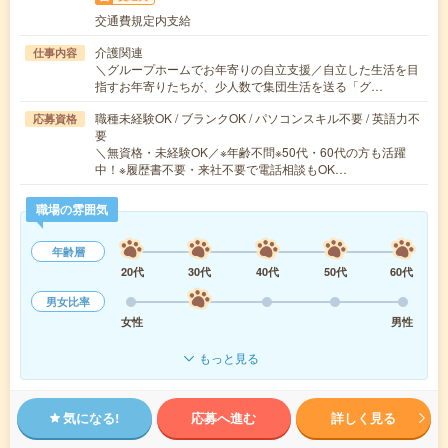
交通費規定内支給
介護関連
仕事内容
＼グループホームでお年寄りの自立支援／自立した生活を目
指すお年寄りたちが、少人数で集団生活を送る「グ…
職種未経験OK / ブランクOK / パソコンスキル不要 / 英語力不
応募資格
要
＼無資格・未経験OK／※年齢不問※50代・60代の方も活躍
中！※履歴書不要・来社不要で電話相談もOK…
職場の雰囲気
年齢層
20代
30代
40代
50代
60代
男女比率
女性
男性
もっと見る
気になる!
応募へ進む
詳しく見る