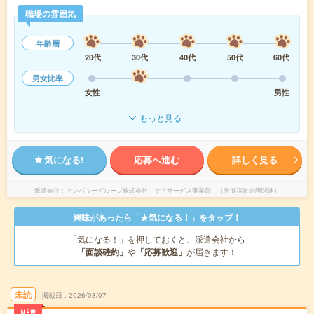
職場の雰囲気
年齢層
20代
30代
40代
50代
60代
男女比率
女性
男性
もっと見る
気になる!
応募へ進む
詳しく見る
派遣会社
マンパワーグループ株式会社 ケアサービス事業部 （医療福祉介護関連）
興味があったら「★気になる！」をタップ！
「気になる！」を押しておくと、派遣会社から
「面談確約」
や
「応募歓迎」
が届きます！
未読
掲載日
2026/08/07
NEW