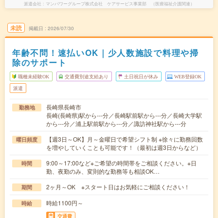
派遣会社
マンパワーグループ株式会社 ケアサービス事業部 （医療福祉介護関連）
未読
掲載日
2026/07/30
年齢不問！速払いOK｜少人数施設で料理や掃
除のサポート
職種未経験OK
交通費別途支給あり
土日祝日が休み
WEB登録OK
派遣
長崎県長崎市
勤務地
長崎(長崎県)駅から---分／長崎駅前駅から---分／長崎大学駅
から---分／浦上駅前駅から---分／諏訪神社駅から---分
【週3日～OK】月～金曜日で希望シフト制 ※徐々に勤務回数
曜日頻度
を増やしていくことも可能です！（最初は週3日からなど）
9:00～17:00など※ご希望の時間帯をご相談ください。※日
時間
勤、夜勤のみ、変則的な勤務等も相談OK…
2ヶ月～OK ※スタート日はお気軽にご相談ください！
期間
時給1100円～
時給
交通費