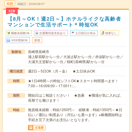
未読
掲載日
2026/08/07
NEW
【8月～OK！週2日～】ホテルライクな高齢者
マンションで生活サポート＊時短OK
職種未経験OK
交通費別途支給あり
土日祝日が休み
残業なし
WEB登録OK
派遣
長崎県長崎市
勤務地
浦上駅前駅から---分／大波止駅から---分／赤迫駅から---分／
大浦天主堂駅から---分／桜町(長崎県)駅から---分
週2日～5日OK（月～金） ★土日休みOK
曜日頻度
★1日4時間～の時短シフトOK★スタート時間選べます！
時間
7:00～16:009:00～17:0011:…
開始日はご相談ください！ ★急募 ★職場が気に入れば、
期間
長期でも働けます！
無資格未経験：時給1250円～ 経験者：時給1350円～★日
時給
払い／週払い制度あり（月払いも選べます）※稼働開始時は
手続き完了次第のお支払いとなります。
交通費