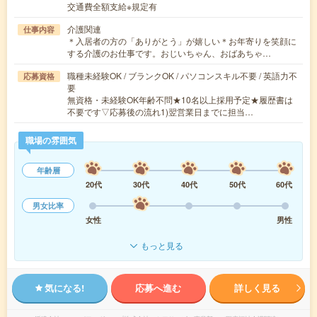
交通費全額支給※規定有
介護関連
仕事内容
＊入居者の方の「ありがとう」が嬉しい＊お年寄りを笑顔に
する介護のお仕事です。おじいちゃん、おばあちゃ…
職種未経験OK / ブランクOK / パソコンスキル不要 / 英語力不
応募資格
要
無資格・未経験OK年齢不問★10名以上採用予定★履歴書は
不要です▽応募後の流れ1)翌営業日までに担当…
職場の雰囲気
年齢層
20代
30代
40代
50代
60代
男女比率
女性
男性
もっと見る
気になる!
応募へ進む
詳しく見る