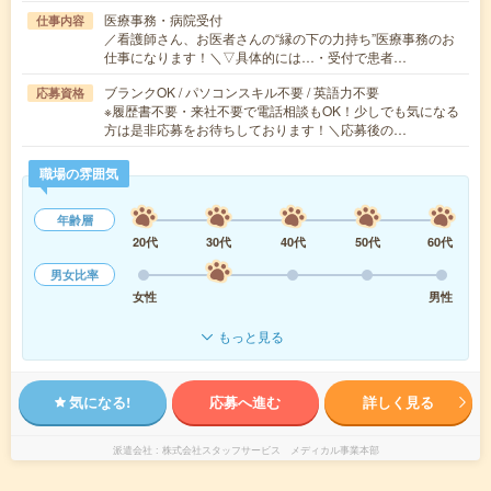
医療事務・病院受付
仕事内容
／看護師さん、お医者さんの“縁の下の力持ち”医療事務のお
仕事になります！＼▽具体的には…・受付で患者…
ブランクOK / パソコンスキル不要 / 英語力不要
応募資格
※履歴書不要・来社不要で電話相談もOK！少しでも気になる
方は是非応募をお待ちしております！＼応募後の…
職場の雰囲気
年齢層
20代
30代
40代
50代
60代
男女比率
女性
男性
もっと見る
気になる!
応募へ進む
詳しく見る
派遣会社
株式会社スタッフサービス メディカル事業本部