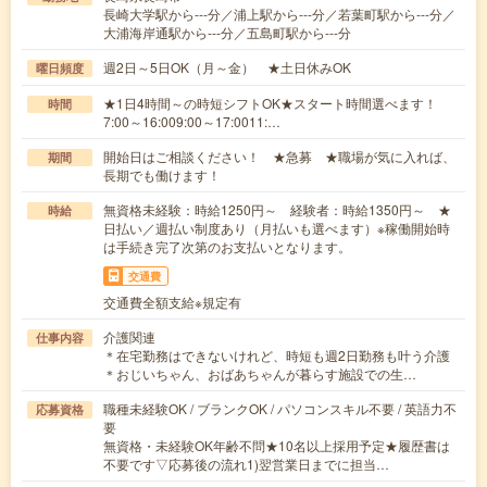
長崎大学駅から---分／浦上駅から---分／若葉町駅から---分／
大浦海岸通駅から---分／五島町駅から---分
週2日～5日OK（月～金） ★土日休みOK
曜日頻度
★1日4時間～の時短シフトOK★スタート時間選べます！
時間
7:00～16:009:00～17:0011:…
開始日はご相談ください！ ★急募 ★職場が気に入れば、
期間
長期でも働けます！
無資格未経験：時給1250円～ 経験者：時給1350円～ ★
時給
日払い／週払い制度あり（月払いも選べます）※稼働開始時
は手続き完了次第のお支払いとなります。
交通費
交通費全額支給※規定有
介護関連
仕事内容
＊在宅勤務はできないけれど、時短も週2日勤務も叶う介護
＊おじいちゃん、おばあちゃんが暮らす施設での生…
職種未経験OK / ブランクOK / パソコンスキル不要 / 英語力不
応募資格
要
無資格・未経験OK年齢不問★10名以上採用予定★履歴書は
不要です▽応募後の流れ1)翌営業日までに担当…