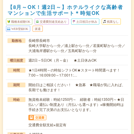
【8月～OK！週2日～】ホテルライクな高齢者
マンションで生活サポート＊時短OK
職種未経験OK
交通費別途支給あり
土日祝日が休み
残業なし
WEB登録OK
派遣
長崎県長崎市
勤務地
長崎大学駅から---分／浦上駅から---分／若葉町駅から---分／
大浦海岸通駅から---分／五島町駅から---分
週2日～5日OK（月～金） ★土日休みOK
曜日頻度
★1日4時間～の時短シフトOK★スタート時間選べます！
時間
7:00～16:009:00～17:0011:…
開始日はご相談ください！ ★急募 ★職場が気に入れば、
期間
長期でも働けます！
無資格未経験：時給1250円～ 経験者：時給1350円～★日
時給
払い／週払い制度あり（月払いも選べます）※稼働開始時は
手続き完了次第のお支払いとなります。
交通費
交通費全額支給※規定有