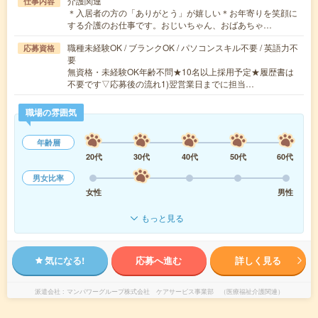
介護関連
仕事内容
＊入居者の方の「ありがとう」が嬉しい＊お年寄りを笑顔に
する介護のお仕事です。おじいちゃん、おばあちゃ…
職種未経験OK / ブランクOK / パソコンスキル不要 / 英語力不
応募資格
要
無資格・未経験OK年齢不問★10名以上採用予定★履歴書は
不要です▽応募後の流れ1)翌営業日までに担当…
職場の雰囲気
年齢層
20代
30代
40代
50代
60代
男女比率
女性
男性
もっと見る
気になる!
応募へ進む
詳しく見る
派遣会社
マンパワーグループ株式会社 ケアサービス事業部 （医療福祉介護関連）