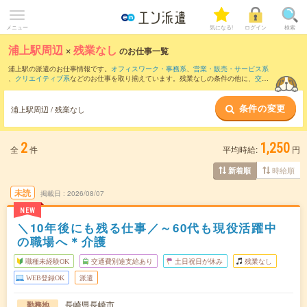
メニュー
気になる!
ログイン
検索
浦上駅周辺
×
残業なし
のお仕事一覧
浦上駅の派遣のお仕事情報です。
オフィスワーク・事務系
、
営業・販売・サービス系
、
クリエイティブ系
などのお仕事を取り揃えています。残業なしの条件の他に、
交通
費別途支給あり
、
職種未経験OK
、
友だちと一緒の応募OK
などのこだわり条件も取り
揃えています。
条件の変更
浦上駅周辺 / 残業なし
2
1,250
全
件
平均時給:
円
時給順
新着順
未読
掲載日
2026/08/07
NEW
＼10年後にも残る仕事／～60代も現役活躍中
の職場へ＊介護
職種未経験OK
交通費別途支給あり
土日祝日が休み
残業なし
WEB登録OK
派遣
長崎県長崎市
勤務地