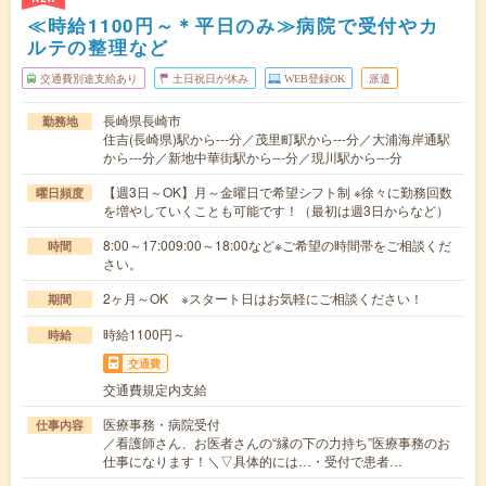
≪時給1100円～＊平日のみ≫病院で受付やカ
ルテの整理など
交通費別途支給あり
土日祝日が休み
WEB登録OK
派遣
長崎県長崎市
勤務地
住吉(長崎県)駅から---分／茂里町駅から---分／大浦海岸通駅
から---分／新地中華街駅から---分／現川駅から---分
【週3日～OK】月～金曜日で希望シフト制 ※徐々に勤務回数
曜日頻度
を増やしていくことも可能です！（最初は週3日からなど）
8:00～17:009:00～18:00など※ご希望の時間帯をご相談くだ
時間
さい。
2ヶ月～OK ※スタート日はお気軽にご相談ください！
期間
時給1100円～
時給
交通費
交通費規定内支給
医療事務・病院受付
仕事内容
／看護師さん、お医者さんの“縁の下の力持ち”医療事務のお
仕事になります！＼▽具体的には…・受付で患者…