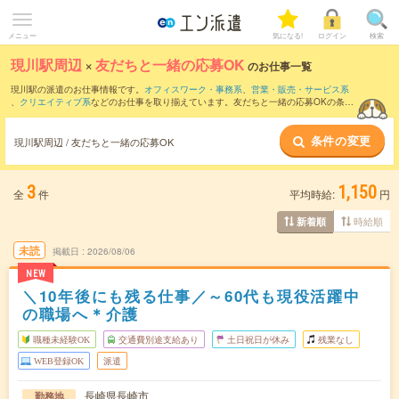
メニュー
気になる!
ログイン
検索
現川駅周辺
×
友だちと一緒の応募OK
のお仕事一覧
現川駅の派遣のお仕事情報です。
オフィスワーク・事務系
、
営業・販売・サービス系
、
クリエイティブ系
などのお仕事を取り揃えています。友だちと一緒の応募OKの条件
の他に、
交通費別途支給あり
、
職種未経験OK
、
週4日勤務
などのこだわり条件も取り
揃えています。
条件の変更
現川駅周辺 / 友だちと一緒の応募OK
3
1,150
全
件
平均時給:
円
時給順
新着順
未読
掲載日
2026/08/06
NEW
＼10年後にも残る仕事／～60代も現役活躍中
の職場へ＊介護
職種未経験OK
交通費別途支給あり
土日祝日が休み
残業なし
WEB登録OK
派遣
長崎県長崎市
勤務地