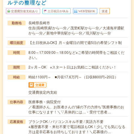
ルテの整理など
交通費別途支給あり
土日祝日が休み
WEB登録OK
派遣
長崎県長崎市
勤務地
住吉(長崎県)駅から---分／茂里町駅から---分／大浦海岸通駅
から---分／新地中華街駅から---分／現川駅から---分
【土日祝休みOK】月～金曜日の間で週5日の希望シフト制
曜日頻度
8:00～17:009:00～18:00など※ご希望の時間帯をご相談くだ
時間
さい。
2ヶ月～OK ※スタート日はお気軽にご相談ください！
期間
時給1100円～ ■月収17.6万円～（日収8800円×20日）
時給
交通費
交通費規定内支給
医療事務・病院受付
仕事内容
／看護師さん、お医者さんの“縁の下の力持ち”医療事務のお
仕事になります！＼▽具体的には…・受付で患者…
ブランクOK / パソコンスキル不要 / 英語力不要
応募資格
※履歴書不要・来社不要で電話相談もOK！少しでも気になる
方は是非応募をお待ちしております！＼応募後の…