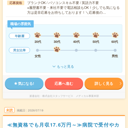
ブランクOK / パソコンスキル不要 / 英語力不要
応募資格
※履歴書不要・来社不要で電話相談もOK！少しでも気になる
方は是非応募をお待ちしております！＼応募後の…
職場の雰囲気
年齢層
20代
30代
40代
50代
60代
男女比率
女性
男性
もっと見る
気になる!
応募へ進む
詳しく見る
派遣会社
株式会社スタッフサービス メディカル事業本部
未読
掲載日
2026/07/19
≪無資格でも月収17.6万円～≫病院で受付やカ