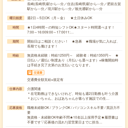
長崎(長崎県)駅から---分／住吉(長崎県)駅から---分／肥前古賀
駅から---分／現川駅から---分／観光通駅から---分
週2日～5日OK（月～金） ★土日休みOK
曜日頻度
★1日4時間～の時短シフトOK★スタート時間選べます！
時間
7:00～16:009:00～17:0011:…
開始日はご相談ください！ ★急募 ★職場が気に入れば、
期間
長期でも働けます！
無資格未経験：時給1250円～ 経験者：時給1350円～ ★
時給
日払い／週払い制度あり（月払いも選べます）※稼働開始時
は手続き完了次第のお支払いとなります。
交通費
交通費全額支給※規定有
介護関連
仕事内容
＊在宅勤務はできないけれど、時短も週2日勤務も叶う介護
＊おじいちゃん、おばあちゃんが暮らす施設での生…
職種未経験OK / ブランクOK / パソコンスキル不要 / 英語力不
応募資格
要
無資格・未経験OK年齢不問★10名以上採用予定★履歴書は
不要です▽応募後の流れ1)翌営業日までに担当…