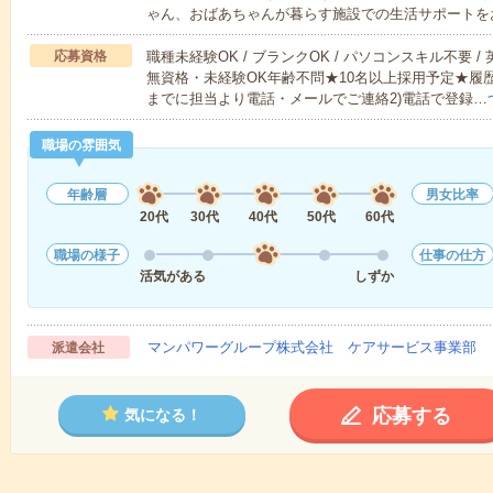
ゃん、おばあちゃんが暮らす施設での生活サポートを
応募資格
職種未経験OK / ブランクOK / パソコンスキル不要 /
無資格・未経験OK年齢不問★10名以上採用予定★履
までに担当より電話・メールでご連絡2)電話で登録…
職場の雰囲気
年齢層
男女比率
20代
30代
40代
50代
60代
職場の様子
仕事の仕方
活気がある
しずか
マンパワーグループ株式会社 ケアサービス事業部 
派遣会社
応募する
気になる！