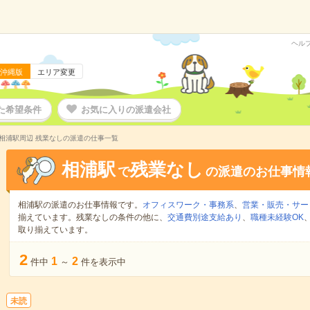
ヘル
沖縄版
エリア変更
た希望条件
お気に入りの派遣会社
相浦駅周辺 残業なしの派遣の仕事一覧
相浦駅
残業なし
で
の派遣のお仕事情
相浦駅の派遣のお仕事情報です。
オフィスワーク・事務系
、
営業・販売・サー
揃えています。残業なしの条件の他に、
交通費別途支給あり
、
職種未経験OK
取り揃えています。
2
1
2
件中
～
件を表示中
未読