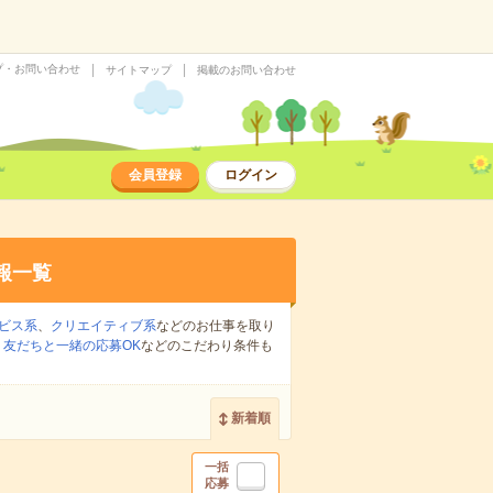
プ・お問い合わせ
サイトマップ
掲載のお問い合わせ
会員登録
ログイン
報一覧
ビス系
、
クリエイティブ系
などのお仕事を取り
、
友だちと一緒の応募OK
などのこだわり条件も
新着順
一括
応募