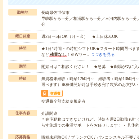
勤務地
長崎県佐世保市
早岐駅から---分／相浦駅から---分／三河内駅から---分／
分
曜日頻度
週2日～5日OK（月～金） ★土日休みOK
時間
★1日4時間～の時短シフトOK★スタート時間選べます！7:00～1
など
残業なし
！※Wワー…
つづきを見る
期間
開始日はご相談ください！ ★急募 ★職場が気に入
時給
無資格未経験：時給1250円～ 経験者：時給1350
選べます）※稼働開始時は手続き完了次第のお支払い
交通費
交通費全額支給※規定有
仕事内容
介護関連
＊在宅勤務はできないけれど、時短も週2日勤務も叶
らす施設での生活サポートをお任せします！ ＜具体
応募資格
職種未経験OK / ブランクOK / パソコンスキル不要 /