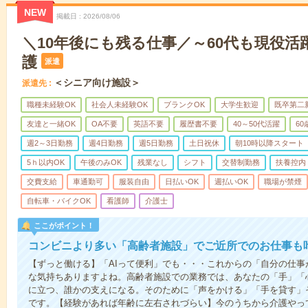
NEW
掲載日
2026/08/06
＼10年後にも残る仕事／～60代も現役活
護
派遣
＜シニア向け施設＞
派遣先
職種未経験OK
社会人未経験OK
ブランクOK
大学生歓迎
既卒第二
友達と一緒OK
OA不要
英語不要
履歴書不要
40～50代活躍
6
週2～3日勤務
週4日勤務
週5日勤務
土日祝休
朝10時以降スタート
5ｈ以内OK
午後のみOK
残業なし
シフト
交替制勤務
扶養控内
交費支給
車通勤可
服装自由
日払いOK
週払いOK
職場が禁煙
自転車・バイクOK
看護師
介護士
ここがポイント！
コンビニより多い「高齢者施設」でご近所でのお仕事も
【ずっと働ける】「AIって便利」でも・・・これからの「自分の仕
な気持ちありますよね。高齢者施設での業務では、あなたの「手」「
に立つ、誰かの支えになる。そのために「声をかける」「手を貸す」
です。【経験があれば年齢に左右されづらい】今のうちから介護やっ