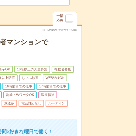
一括
応募
No.MNPWKO872157-09
齢者マンションで
新卒OK
10名以上の大量募集
複数名募集
0歳以上活躍
しゅふ歓迎
WEB登録OK
16時前までの仕事
17時前までの仕事
副業・WワークOK
医療福祉
派遣多
電話対応なし
ルーティン
時間×好きな曜日で働く！