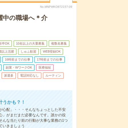
No.MNPWKO872157-09
躍中の職場へ＊介
新卒OK
10名以上の大量募集
複数名募集
0歳以上活躍
しゅふ歓迎
WEB登録OK
16時前までの仕事
17時前までの仕事
副業・WワークOK
医療福祉
派遣多
電話対応なし
ルーティン
叶うかも？！
事が心配」・・・そんなちょっとした不安
心」がまだまだ必要なんです。誰かの役
そんな当たり前の行動が大事な業務の1つ
ていきましょう