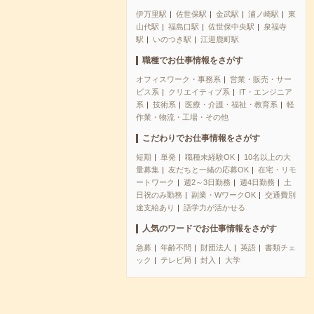
伊万里駅
佐世保駅
金武駅
浦ノ崎駅
東
山代駅
福島口駅
佐世保中央駅
泉福寺
駅
いのつき駅
江迎鹿町駅
職種でお仕事情報をさがす
オフィスワーク・事務系
営業・販売・サー
ビス系
クリエイティブ系
IT・エンジニア
系
技術系
医療・介護・福祉・教育系
軽
作業・物流・工場・その他
こだわりでお仕事情報をさがす
短期
単発
職種未経験OK
10名以上の大
量募集
友だちと一緒の応募OK
在宅・リモ
ートワーク
週2～3日勤務
週4日勤務
土
日祝のみ勤務
副業・WワークOK
交通費別
途支給あり
語学力が活かせる
人気のワードでお仕事情報をさがす
急募
年齢不問
財団法人
英語
書類チェ
ック
テレビ局
封入
大学