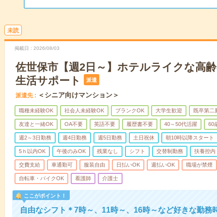
未読
掲載日
2026/08/03
佐世保市【週2日～】ホテルライクな高
生活サポート
派遣
＜シニア向けマンション＞
派遣先
職種未経験OK
社会人未経験OK
ブランクOK
大学生歓迎
既卒第二
友達と一緒OK
OA不要
英語不要
履歴書不要
40～50代活躍
6
週2～3日勤務
週4日勤務
週5日勤務
土日祝休
朝10時以降スタート
5ｈ以内OK
午後のみOK
残業なし
シフト
交替制勤務
扶養控内
交費支給
車通勤可
服装自由
日払いOK
週払いOK
職場が禁煙
自転車・バイクOK
看護師
介護士
ここがポイント！
自由なシフト＊7時～、11時～、16時～など好きな勤務