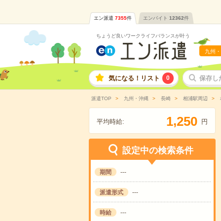
エン派遣
7355
件
エンバイト
12362
件
ちょうど良いワークライフバランスが叶う
九州・
気になる！リスト
0
保存し
派遣TOP
九州・沖縄
長崎
相浦駅周辺
,
1
2
5
0
平均時給:
円
設定中の検索条件
期間
---
派遣形式
---
時給
---