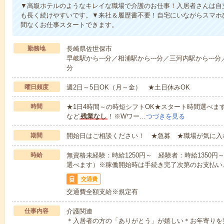
▼高級ホテルのようなキレイな職場で介護のお仕事！入居者さんは自
も長く続けやすいです。▼来社＆履歴書不要！自宅にいながらスマホ
間なくお仕事スタートできます。
勤務地
長崎県佐世保市
早岐駅から---分／相浦駅から---分／三河内駅から---分／
分
曜日頻度
週2日～5日OK（月～金） ★土日休みOK
時間
★1日4時間～の時短シフトOK★スタート時間選べます！7:00～1
など
残業なし
！※Wワー…
つづきを見る
期間
開始日はご相談ください！ ★急募 ★職場が気に入
時給
無資格未経験：時給1250円～ 経験者：時給1350
選べます）※稼働開始時は手続き完了次第のお支払い
交通費
交通費全額支給※規定有
仕事内容
介護関連
＊入居者の方の「ありがとう」が嬉しい＊お年寄りを