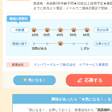
無資格・未経験OK年齢不問★10名以上採用予定★履
までに担当より電話・メールでご連絡2)電話で登録…
職場の雰囲気
年齢層
男女比率
20代
30代
40代
50代
60代
職場の様子
仕事の仕方
活気がある
しずか
マンパワーグループ株式会社 ケアサービス事業部 
派遣会社
応募する
気になる！
興味があったら「★気になる！」を
「気になる！」を押しておくと、派遣会社から
「面談確約