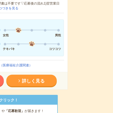
歴書は不要です▽応募後の流れ1)翌営業日
つづきを見る
女性
男性
テキパキ
コツコツ
（医療福祉介護関連）
詳しく見る
クリック！
」
や
「応募歓迎」
が届きます！