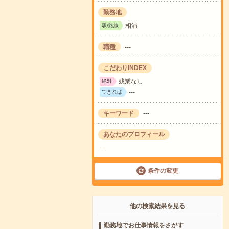
勤務地
相浦
駅/路線
職種
---
こだわりINDEX
残業なし
絶対
---
できれば
キーワード
---
あなたのプロフィール
---
条件の変更
他の検索結果を見る
勤務地でお仕事情報をさがす