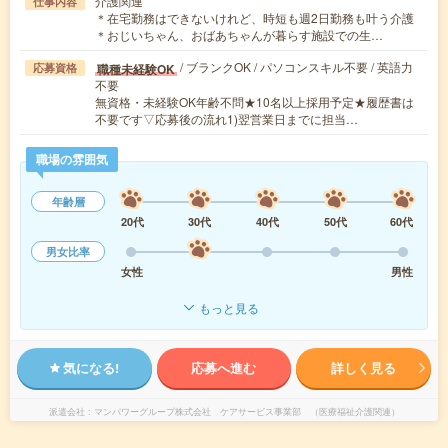
介護関連
仕事内容
＊在宅勤務はできないけれど、時短も週2日勤務も叶う介護
＊おじいちゃん、おばあちゃんが暮らす施設での生…
/ ブランクOK / パソコンスキル不要 / 英語力
職種未経験OK
応募資格
不要
無資格・未経験OK年齢不問★10名以上採用予定★履歴書は
不要です▽応募後の流れ1)翌営業日までに担当…
職場の雰囲気
年齢層
20代
30代
40代
50代
60代
男女比率
女性
男性
もっと見る
気になる!
応募へ進む
詳しく見る
派遣会社
マンパワーグループ株式会社 ケアサービス事業部 （医療福祉介護関連）