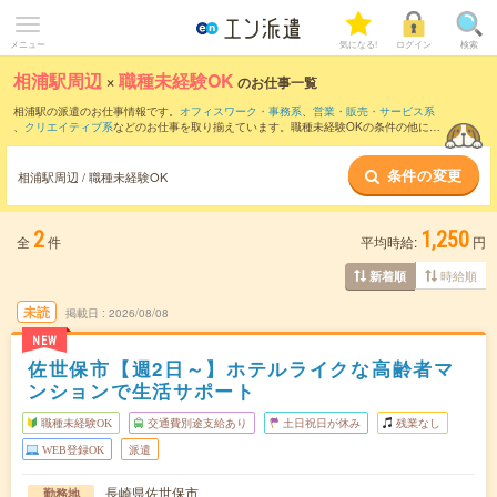
メニュー
気になる!
ログイン
検索
相浦駅周辺
×
職種未経験OK
のお仕事一覧
相浦駅の派遣のお仕事情報です。
オフィスワーク・事務系
、
営業・販売・サービス系
、
クリエイティブ系
などのお仕事を取り揃えています。職種未経験OKの条件の他に、
交通費別途支給あり
、
友だちと一緒の応募OK
、
週4日勤務
などのこだわり条件も取り
揃えています。
条件の変更
相浦駅周辺 / 職種未経験OK
2
1,250
全
件
平均時給:
円
時給順
新着順
未読
掲載日
2026/08/08
NEW
佐世保市【週2日～】ホテルライクな高齢者マ
ンションで生活サポート
職種未経験OK
交通費別途支給あり
土日祝日が休み
残業なし
WEB登録OK
派遣
長崎県佐世保市
勤務地