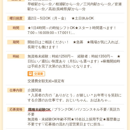
早岐駅から---分／相浦駅から---分／三河内駅から---分／皆瀬
駅から---分／高岩(長崎県)駅から---分
週2日～5日OK（月～金） ★土日休みOK
曜日頻度
★1日4時間～の時短シフトOK★スタート時間選べます！
時間
7:00～16:009:00～17:0011:…
開始日はご相談ください！ ★急募 ★職場が気に入れば、
期間
長期でも働けます！
無資格未経験：時給1250円～ 経験者：時給1350円～ ★
時給
日払い／週払い制度あり（月払いも選べます）※稼働開始時
は手続き完了次第のお支払いとなります。
交通費
交通費全額支給※規定有
介護関連
仕事内容
＊入居者の方の「ありがとう」が嬉しい＊お年寄りを笑顔に
する介護のお仕事です。おじいちゃん、おばあちゃ…
/ ブランクOK / パソコンスキル不要 / 英語力
職種未経験OK
応募資格
不要
無資格・未経験OK年齢不問★10名以上採用予定★履歴書は
不要です▽応募後の流れ1)翌営業日までに担当…