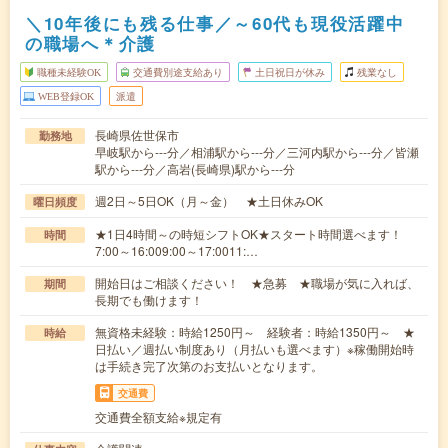
＼10年後にも残る仕事／～60代も現役活躍中
の職場へ＊介護
職種未経験OK
交通費別途支給あり
土日祝日が休み
残業なし
WEB登録OK
派遣
長崎県佐世保市
勤務地
早岐駅から---分／相浦駅から---分／三河内駅から---分／皆瀬
駅から---分／高岩(長崎県)駅から---分
週2日～5日OK（月～金） ★土日休みOK
曜日頻度
★1日4時間～の時短シフトOK★スタート時間選べます！
時間
7:00～16:009:00～17:0011:…
開始日はご相談ください！ ★急募 ★職場が気に入れば、
期間
長期でも働けます！
無資格未経験：時給1250円～ 経験者：時給1350円～ ★
時給
日払い／週払い制度あり（月払いも選べます）※稼働開始時
は手続き完了次第のお支払いとなります。
交通費
交通費全額支給※規定有