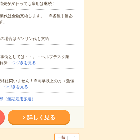
遣先が変わっても雇用は継続！
残業代は全額支給します。 ※各種手当あ
す。
勤の場合はガソリン代も支給
仕事例としては・・。・ヘルプデスク業
解決…
つづきを見る
資格は問いません！※高卒以上の方（勉強
…
つづきを見る
部（無期雇用派遣）
詳しく見る
一括