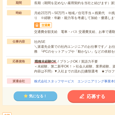
期間
長期（期間を定めない雇用契約を当社と結びます）派
時給
月給23万円～50万円＋地域／住宅手当＋残業代 ※
り ※経験・年齢・能力等を考慮して加給・優遇しま
交通費
交通費全額支給 電車・バス 交通費支給、お車で通
仕事内容
社内SE
＼派遣先企業での社内エンジニアのお仕事です／ お
務 └PCのセットアップや「動かない」などの依頼を
応募資格
職種未経験OK
/ ブランクOK / 英語力不要
＜未経験、第二新卒OK！＞社会人経験、業界経験、
内容は不問）▼入社までの流れ(1)書類選考 ★プロフ
派遣会社
株式会社スタッフサービス エンジニアリング事業本
応募する
気になる！