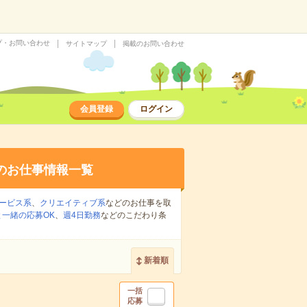
プ・お問い合わせ
サイトマップ
掲載のお問い合わせ
会員登録
ログイン
のお仕事情報一覧
ービス系
、
クリエイティブ系
などのお仕事を取
一緒の応募OK
、
週4日勤務
などのこだわり条
新着順
一括
応募