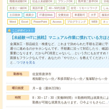
職種未経験OK
社会人未経験OK
ブランクOK
既卒第二新卒OK
10
友達と一緒OK
英語不要
40～50代活躍
在宅・リモートワーク
しゅ
土日祝休
残業少
IT通信Web
交費支給
車通勤可
大手
服装
Word
Excel
PowerPoint
Access
プログラミング
WEB
ネッ
ここがポイント！
【未経験⇒ITに挑戦】マニュアル作業に慣れている方ほ
金属加工・部品組立・検査など、これまで決められた手順を正確に守っ
通りに進めるのがキホンなんです。手順書に沿って対応したり、確認
重要になります。だからPC得意じゃないし…という方にもおすすめ！
面接もフランクなんです。あなたの「やりたい」を教えてください！
と…
つづきを見る
勤務地
佐賀県唐津市
相知駅から---分／和多田駅から---分／鬼塚駅から---分
曜日頻度
月～金（週休2日制）
時間
8：30～17：30（実働8時間）※勤務時間は就業先
勤務が可能な就業先もあります。◎今よりもさらに…