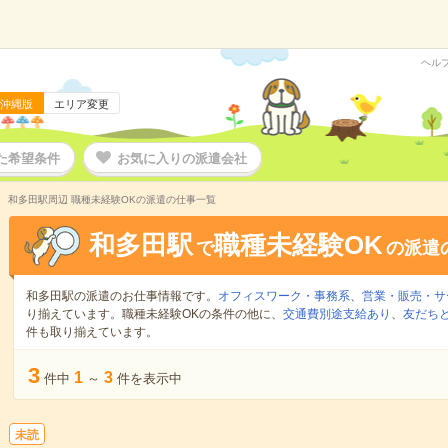
ヘル
沖縄版
エリア変更
た希望条件
お気に入りの派遣会社
和多田駅周辺 職種未経験OKの派遣の仕事一覧
和多田駅
職種未経験OK
で
の派遣
和多田駅の派遣のお仕事情報です。
オフィスワーク・事務系
、
営業・販売・サ
り揃えています。職種未経験OKの条件の他に、
交通費別途支給あり
、
友だちと
件も取り揃えています。
3
1
3
件中
～
件を表示中
未読