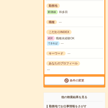
勤務地
和多田
駅/路線
職種
---
こだわりINDEX
職種未経験OK
絶対
---
できれば
キーワード
---
あなたのプロフィール
---
条件の変更
他の検索結果を見る
勤務地でお仕事情報をさがす