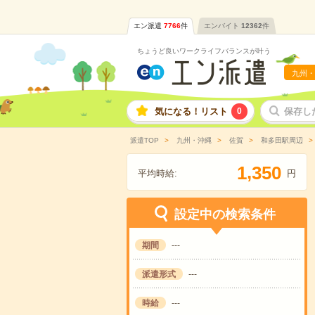
エン派遣
7766
件
エンバイト
12362
件
ちょうど良いワークライフバランスが叶う
九州・
気になる！リスト
0
保存し
派遣TOP
九州・沖縄
佐賀
和多田駅周辺
,
1
3
5
0
平均時給:
円
設定中の検索条件
期間
---
派遣形式
---
時給
---