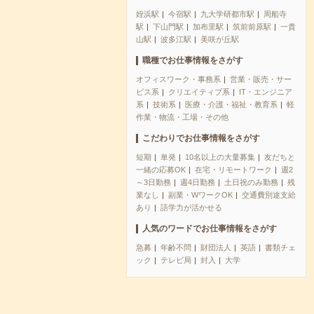
姪浜駅
今宿駅
九大学研都市駅
周船寺
駅
下山門駅
加布里駅
筑前前原駅
一貴
山駅
波多江駅
美咲が丘駅
職種でお仕事情報をさがす
オフィスワーク・事務系
営業・販売・サー
ビス系
クリエイティブ系
IT・エンジニア
系
技術系
医療・介護・福祉・教育系
軽
作業・物流・工場・その他
こだわりでお仕事情報をさがす
短期
単発
10名以上の大量募集
友だちと
一緒の応募OK
在宅・リモートワーク
週2
～3日勤務
週4日勤務
土日祝のみ勤務
残
業なし
副業・WワークOK
交通費別途支給
あり
語学力が活かせる
人気のワードでお仕事情報をさがす
急募
年齢不問
財団法人
英語
書類チェ
ック
テレビ局
封入
大学