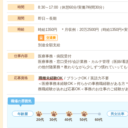
時間
8:30～17:00（休憩60分/実働7時間30分）
期間
即日～長期
時給
時給1350円 ＊月収例：20万2500円（時給1350円×実
交通費
別途全額支給
仕事内容
医療事務・病院受付
医療事務・窓口受付/会計業務・カルテ管理（医師/看
の他付随業務＊教わりながら少しずつ慣れていっても
応募資格
職種未経験OK
/ ブランクOK / 英語力不要
＜医療事務未経験OK＞何らかの事務職経験がある方
務職経験があれば応募OK＜事務のお仕事のご経験が
職場の雰囲気
年齢層
男女比率
20代
30代
40代
50代
60代