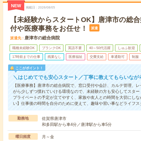
NEW
掲載日
2026/08/05
【未経験からスタートOK】唐津市の総合
付や医療事務をお任せ！
派遣
唐津市の総合病院
派遣先
職種未経験OK
ブランクOK
英語不要
40～50代活躍
しゅふ歓迎
17時前までの仕事
残業なし
医療福祉
交費支給
車通勤可
制服
ここがポイント！
＼はじめてでも安心スタート／丁寧に教えてもらいなが
【医療事務】唐津市の総合病院で、窓口受付や会計、カルテ管理、レ
がら少しずつ慣れていける環境なので、未経験の方も安心してスター
プライベートの予定が立てやすく、家族や友人との時間を大切にしな
い】仕事後の時間を自分のために使えて、趣味や習い事などライフス
勤務地
佐賀県唐津市
和多田駅から車4分／唐津駅から車5分
曜日頻度
月～金