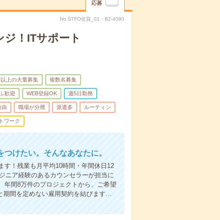
応募
No.STFO佐賀_01・B2-4090
ジ！ITサポート
名以上の大量募集
複数名募集
ふ歓迎
WEB登録OK
週5日勤務
自由
職場が分煙
派遣多
ルーティン
トワーク
をつけたい。そんなあなたに。
す！残業も月平均10時間・年間休日12
ンジニア経験のあるカウンセラーが担当に
。年間8万件のプロジェクトから、ご希望
と期間を定めない雇用契約を結びます…