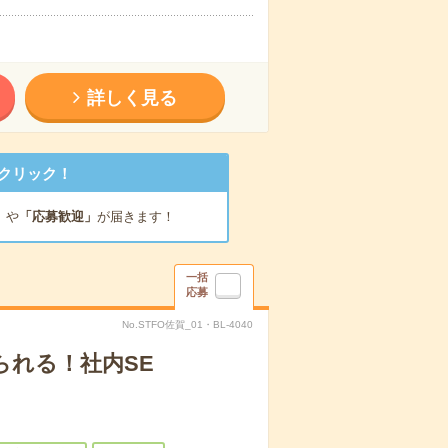
詳しく見る
クリック！
」
や
「応募歓迎」
が届きます！
一括
応募
No.STFO佐賀_01・BL-4040
られる！社内SE