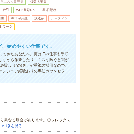
名以上の大量募集
複数名募集
ふ歓迎
WEB登録OK
週5日勤務
自由
職場が分煙
派遣多
ルーティン
トワーク
ど、始めやすい仕事です。
てきたあなたへ。実はITの仕事も手順
しながら作業したり、ミスを防ぐ意識が
経験より“のびしろ”重視の採用なので、
エンジニア経験ありの専任カウンセラー
により異なる場合があります。◎フレックス
つづきを見る