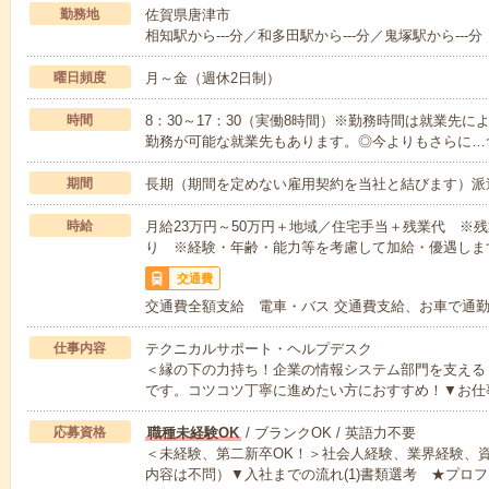
勤務地
佐賀県唐津市
相知駅から---分／和多田駅から---分／鬼塚駅から---分
曜日頻度
月～金（週休2日制）
時間
8：30～17：30（実働8時間）※勤務時間は就業先
勤務が可能な就業先もあります。◎今よりもさらに…
期間
長期（期間を定めない雇用契約を当社と結びます）派
時給
月給23万円～50万円＋地域／住宅手当＋残業代 ※
り ※経験・年齢・能力等を考慮して加給・優遇しま
交通費
交通費全額支給 電車・バス 交通費支給、お車で通
仕事内容
テクニカルサポート・ヘルプデスク
＜縁の下の力持ち！企業の情報システム部門を支える
です。コツコツ丁寧に進めたい方におすすめ！▼お仕
応募資格
職種未経験OK
/ ブランクOK / 英語力不要
＜未経験、第二新卒OK！＞社会人経験、業界経験、
内容は不問）▼入社までの流れ(1)書類選考 ★プロフ