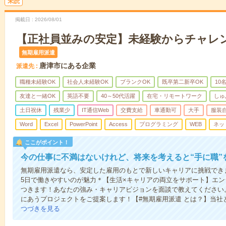
未読
掲載日
2026/08/01
【正社員並みの安定】未経験からチャレン
無期雇用派遣
唐津市にある企業
派遣先
職種未経験OK
社会人未経験OK
ブランクOK
既卒第二新卒OK
10
友達と一緒OK
英語不要
40～50代活躍
在宅・リモートワーク
しゅ
土日祝休
残業少
IT通信Web
交費支給
車通勤可
大手
服装
Word
Excel
PowerPoint
Access
プログラミング
WEB
ネッ
ここがポイント！
今の仕事に不満はないけれど、将来を考えると“手に職”
無期雇用派遣なら、安定した雇用のもとで新しいキャリアに挑戦できま
5日で働きやすいのが魅力＊【生活×キャリアの両立をサポート】エ
つきます！あなたの強み・キャリアビジョンを面談で教えてください
にあうプロジェクトをご提案します！【#無期雇用派遣 とは？】当社
つづきを見る