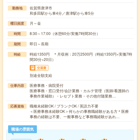
佐賀県唐津市
勤務地
和多田駅から車4分／唐津駅から車5分
月～金
曜日頻度
8:30～17:00（休憩60分/実働7時間30分）
時間
即日～長期
期間
時給1350円 ＊月収例：20万2500円（時給1350円×実働7時
時給
間30分×20日）
交通費
別途全額支給
医療事務・病院受付
仕事内容
医療事務・窓口受付/会計業務・カルテ管理（医師/看護師の
事務作業補助）・レセプト業務・その他付随業務…
職種未経験OK / ブランクOK / 英語力不要
応募資格
＜医療事務未経験OK＞何らかの事務職経験がある方＊医療
事務の経験は不要、一般事務など事務職経験があれ…
職場の雰囲気