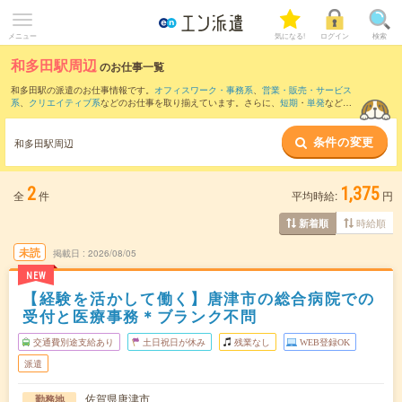
メニュー
気になる!
ログイン
検索
和多田駅周辺
のお仕事一覧
和多田駅の派遣のお仕事情報です。
オフィスワーク・事務系
、
営業・販売・サービス
系
、
クリエイティブ系
などのお仕事を取り揃えています。さらに、
短期
・
単発
などの
期間や、
職種未経験OK
などのこだわり条件で絞り込んでいただけます。
条件の変更
また、
西唐津駅
・
岩屋(佐賀県)駅
・
相知駅
・
唐津駅
・
浜崎駅
など近隣駅のお仕事もご確
和多田駅周辺
認いただけます。
2
1,375
全
件
平均時給:
円
時給順
新着順
未読
掲載日
2026/08/05
NEW
【経験を活かして働く】唐津市の総合病院での
受付と医療事務＊ブランク不問
交通費別途支給あり
土日祝日が休み
残業なし
WEB登録OK
派遣
佐賀県唐津市
勤務地