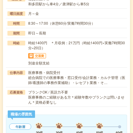
和多田駅から車4分／唐津駅から車5分
月～金
曜日頻度
8:30～17:00（休憩60分/実働7時間30分）
時間
即日～長期
期間
時給1400円 ＊月収例：21万円（時給1400円×実働7時間30
時給
分×20日）
交通費
別途全額支給
医療事務・病院受付
仕事内容
総合病院での医療事務・窓口受付/会計業務・カルテ管理（医
師/看護師の事務作業補助）・レセプト業務・そ…
ブランクOK / 英語力不要
応募資格
医療事務のご経験がある方＊経験年数やブランクは問いませ
ん＊資格必要なし
職場の雰囲気
年齢層
20代
30代
40代
50代
60代