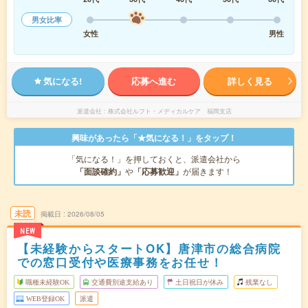
男女比率
女性
男性
気になる!
応募へ進む
詳しく見る
派遣会社
株式会社ルフト・メディカルケア 福岡支店
興味があったら「★気になる！」をタップ！
「気になる！」を押しておくと、派遣会社から
「面談確約」
や
「応募歓迎」
が届きます！
未読
掲載日
2026/08/05
NEW
【未経験からスタートOK】唐津市の総合病院
での窓口受付や医療事務をお任せ！
職種未経験OK
交通費別途支給あり
土日祝日が休み
残業なし
WEB登録OK
派遣