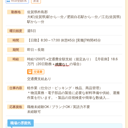
WEB登録OK
派遣
佐賀県杵島郡
勤務地
大町(佐賀県)駅から---分／肥前白石駅から---分／江北(佐賀県)
駅から---分
週5日
曜日頻度
【日勤】8:30～17:00 休憩45分 [実働]7時間45分
時間
即日～長期
期間
時給1200円 ※交通費全額支給（規定あり） 【月収例】18.6
時給
万円（20日勤務 ※
の場合）
残業なし
交通費
交通費支給あり
軽作業（仕分け・ピッキング・検品、商品管理）
仕事内容
＊物流業務・電子部品の製造に必要な材料準備や供給、運搬
作業を行います。・製品の目視検査や簡単な数値入…
職種未経験OK / ブランクOK / 英語力不要
応募資格
未経験可
職場の雰囲気