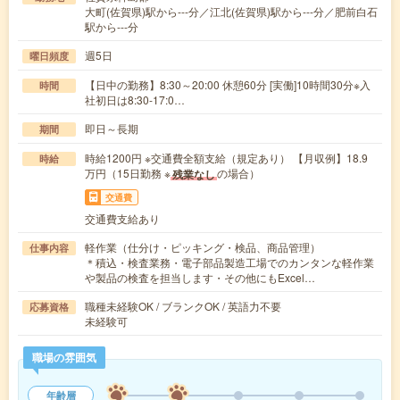
大町(佐賀県)駅から---分／江北(佐賀県)駅から---分／肥前白石
駅から---分
週5日
曜日頻度
【日中の勤務】8:30～20:00 休憩60分 [実働]10時間30分※入
時間
社初日は8:30-17:0…
即日～長期
期間
時給1200円 ※交通費全額支給（規定あり） 【月収例】18.9
時給
万円（15日勤務 ※
の場合）
残業なし
交通費
交通費支給あり
軽作業（仕分け・ピッキング・検品、商品管理）
仕事内容
＊積込・検査業務・電子部品製造工場でのカンタンな軽作業
や製品の検査を担当します・その他にもExcel…
職種未経験OK / ブランクOK / 英語力不要
応募資格
未経験可
職場の雰囲気
年齢層