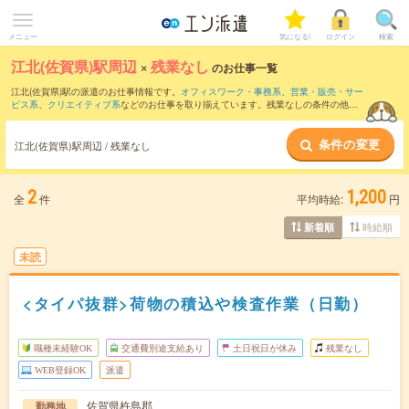
メニュー
気になる!
ログイン
検索
江北(佐賀県)駅周辺
×
残業なし
のお仕事一覧
江北(佐賀県)駅の派遣のお仕事情報です。
オフィスワーク・事務系
、
営業・販売・サー
ビス系
、
クリエイティブ系
などのお仕事を取り揃えています。残業なしの条件の他
に、
交通費別途支給あり
、
職種未経験OK
、
友だちと一緒の応募OK
などのこだわり条
件も取り揃えています。
条件の変更
江北(佐賀県)駅周辺 / 残業なし
2
1,200
全
件
平均時給:
円
時給順
新着順
未読
<タイパ抜群>荷物の積込や検査作業（日勤）
職種未経験OK
交通費別途支給あり
土日祝日が休み
残業なし
WEB登録OK
派遣
佐賀県杵島郡
勤務地