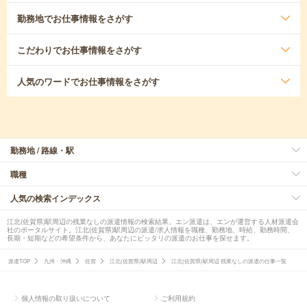
勤務地
でお仕事情報をさがす
こだわり
でお仕事情報をさがす
人気のワード
でお仕事情報をさがす
勤務地 / 路線・駅
職種
人気の検索インデックス
江北(佐賀県)駅周辺の残業なしの派遣情報の検索結果。エン派遣は、エンが運営する人材派遣会
社のポータルサイト。江北(佐賀県)駅周辺の派遣/求人情報を職種、勤務地、時給、勤務時間、
長期・短期などの希望条件から、あなたにピッタリの派遣のお仕事を探せます。
派遣TOP
九州・沖縄
佐賀
江北(佐賀県)駅周辺
江北(佐賀県)駅周辺 残業なしの派遣の仕事一覧
個人情報の取り扱いについて
ご利用規約