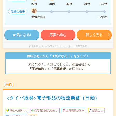
20代
30代
40代
50代
60代
職場の様子
活気がある
しずか
気になる!
応募へ進む
詳しく見る
派遣会社
パーソルファクトリーパートナーズ株式会社
興味があったら「★気になる！」をタップ！
「気になる！」を押しておくと、派遣会社から
「面談確約」
や
「応募歓迎」
が届きます！
未読
<タイパ抜群>電子部品の物流業務（日勤）
職種未経験OK
交通費別途支給あり
土日祝日が休み
残業なし