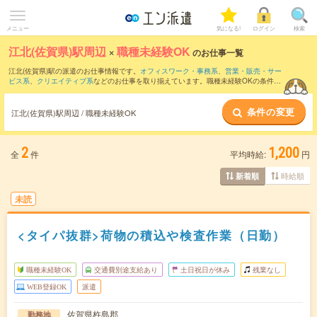
メニュー
気になる!
ログイン
検索
江北(佐賀県)駅周辺
×
職種未経験OK
のお仕事一覧
江北(佐賀県)駅の派遣のお仕事情報です。
オフィスワーク・事務系
、
営業・販売・サー
ビス系
、
クリエイティブ系
などのお仕事を取り揃えています。職種未経験OKの条件の
他に、
交通費別途支給あり
、
友だちと一緒の応募OK
、
週4日勤務
などのこだわり条件
も取り揃えています。
条件の変更
江北(佐賀県)駅周辺 / 職種未経験OK
2
1,200
全
件
平均時給:
円
時給順
新着順
未読
<タイパ抜群>荷物の積込や検査作業（日勤）
職種未経験OK
交通費別途支給あり
土日祝日が休み
残業なし
WEB登録OK
派遣
佐賀県杵島郡
勤務地