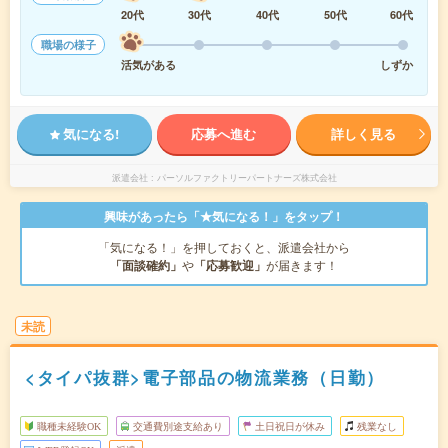
20代
30代
40代
50代
60代
職場の様子
活気がある
しずか
気になる!
応募へ進む
詳しく見る
派遣会社
パーソルファクトリーパートナーズ株式会社
興味があったら「★気になる！」をタップ！
「気になる！」を押しておくと、派遣会社から
「面談確約」
や
「応募歓迎」
が届きます！
未読
<タイパ抜群>電子部品の物流業務（日勤）
職種未経験OK
交通費別途支給あり
土日祝日が休み
残業なし