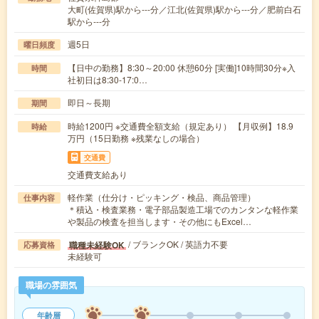
大町(佐賀県)駅から---分／江北(佐賀県)駅から---分／肥前白石
駅から---分
週5日
曜日頻度
【日中の勤務】8:30～20:00 休憩60分 [実働]10時間30分※入
時間
社初日は8:30-17:0…
即日～長期
期間
時給1200円 ※交通費全額支給（規定あり） 【月収例】18.9
時給
万円（15日勤務 ※残業なしの場合）
交通費
交通費支給あり
軽作業（仕分け・ピッキング・検品、商品管理）
仕事内容
＊積込・検査業務・電子部品製造工場でのカンタンな軽作業
や製品の検査を担当します・その他にもExcel…
/ ブランクOK / 英語力不要
職種未経験OK
応募資格
未経験可
職場の雰囲気
年齢層