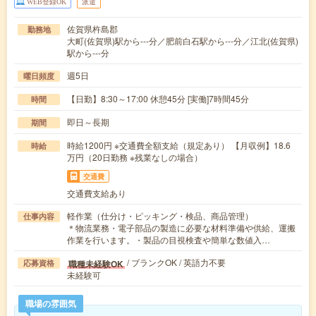
WEB登録OK
派遣
佐賀県杵島郡
勤務地
大町(佐賀県)駅から---分／肥前白石駅から---分／江北(佐賀県)
駅から---分
週5日
曜日頻度
【日勤】8:30～17:00 休憩45分 [実働]7時間45分
時間
即日～長期
期間
時給1200円 ※交通費全額支給（規定あり） 【月収例】18.6
時給
万円（20日勤務 ※残業なしの場合）
交通費
交通費支給あり
軽作業（仕分け・ピッキング・検品、商品管理）
仕事内容
＊物流業務・電子部品の製造に必要な材料準備や供給、運搬
作業を行います。・製品の目視検査や簡単な数値入…
/ ブランクOK / 英語力不要
職種未経験OK
応募資格
未経験可
職場の雰囲気