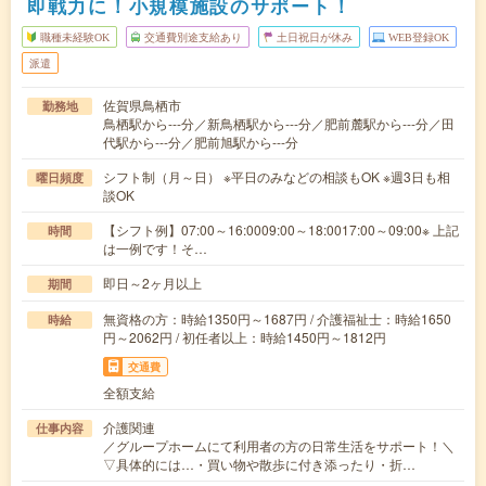
即戦力に！小規模施設のサポート！
職種未経験OK
交通費別途支給あり
土日祝日が休み
WEB登録OK
派遣
佐賀県鳥栖市
勤務地
鳥栖駅から---分／新鳥栖駅から---分／肥前麓駅から---分／田
代駅から---分／肥前旭駅から---分
シフト制（月～日） ※平日のみなどの相談もOK ※週3日も相
曜日頻度
談OK
【シフト例】07:00～16:0009:00～18:0017:00～09:00※ 上記
時間
は一例です！そ…
即日～2ヶ月以上
期間
無資格の方：時給1350円～1687円 / 介護福祉士：時給1650
時給
円～2062円 / 初任者以上：時給1450円～1812円
交通費
全額支給
介護関連
仕事内容
／グループホームにて利用者の方の日常生活をサポート！＼
▽具体的には…・買い物や散歩に付き添ったり・折…