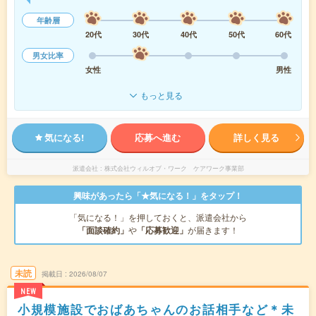
年齢層
20代
30代
40代
50代
60代
男女比率
女性
男性
もっと見る
気になる!
応募へ進む
詳しく見る
派遣会社
株式会社ウィルオブ・ワーク ケアワーク事業部
興味があったら「★気になる！」をタップ！
「気になる！」を押しておくと、派遣会社から
「面談確約」
や
「応募歓迎」
が届きます！
未読
掲載日
2026/08/07
NEW
小規模施設でおばあちゃんのお話相手など＊未