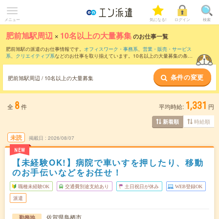
メニュー
気になる!
ログイン
検索
肥前旭駅周辺
×
10名以上の大量募集
のお仕事一覧
肥前旭駅の派遣のお仕事情報です。
オフィスワーク・事務系
、
営業・販売・サービス
系
、
クリエイティブ系
などのお仕事を取り揃えています。10名以上の大量募集の条件
の他に、
交通費別途支給あり
、
職種未経験OK
、
友だちと一緒の応募OK
などのこだわ
り条件も取り揃えています。
条件の変更
肥前旭駅周辺 / 10名以上の大量募集
8
1,331
全
件
平均時給:
円
時給順
新着順
未読
掲載日
2026/08/07
NEW
【未経験OK!】病院で車いすを押したり、移動
のお手伝いなどをお任せ！
職種未経験OK
交通費別途支給あり
土日祝日が休み
WEB登録OK
派遣
佐賀県鳥栖市
勤務地