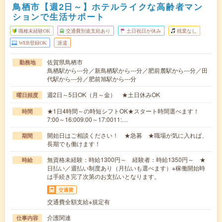
鳥栖市【週2日～】ホテルライクな高齢者マン
ションで生活サポート
職種未経験OK
交通費別途支給あり
土日祝日が休み
残業なし
WEB登録OK
派遣
佐賀県鳥栖市
勤務地
鳥栖駅から---分／新鳥栖駅から---分／肥前麓駅から---分／田
代駅から---分／肥前旭駅から---分
週2日～5日OK（月～金） ★土日休みOK
曜日頻度
★1日4時間～の時短シフトOK★スタート時間選べます！
時間
7:00～16:009:00～17:0011:…
開始日はご相談ください！ ★急募 ★職場が気に入れば、
期間
長期でも働けます！
無資格未経験：時給1300円～ 経験者：時給1350円～ ★
時給
日払い／週払い制度あり（月払いも選べます）※稼働開始時
は手続き完了次第のお支払いとなります。
交通費
交通費全額支給※規定有
介護関連
仕事内容