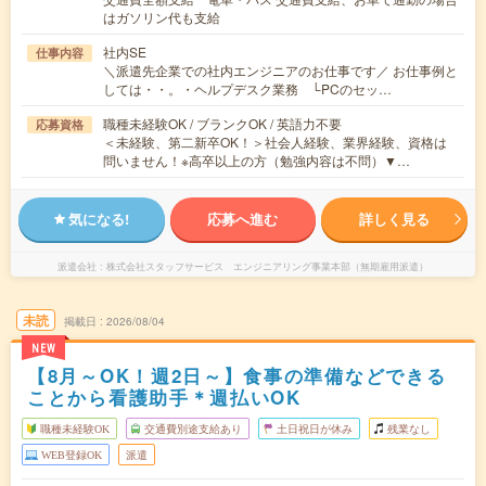
はガソリン代も支給
社内SE
仕事内容
＼派遣先企業での社内エンジニアのお仕事です／ お仕事例と
しては・・。・ヘルプデスク業務 └PCのセッ…
職種未経験OK / ブランクOK / 英語力不要
応募資格
＜未経験、第二新卒OK！＞社会人経験、業界経験、資格は
問いません！※高卒以上の方（勉強内容は不問）▼…
気になる!
応募へ進む
詳しく見る
派遣会社
株式会社スタッフサービス エンジニアリング事業本部（無期雇用派遣）
未読
掲載日
2026/08/04
NEW
【8月～OK！週2日～】食事の準備などできる
ことから看護助手＊週払いOK
職種未経験OK
交通費別途支給あり
土日祝日が休み
残業なし
WEB登録OK
派遣