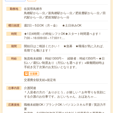
佐賀県鳥栖市
勤務地
鳥栖駅から---分／新鳥栖駅から---分／肥前麓駅から---分／田
代駅から---分／肥前旭駅から---分
週2日～5日OK（月～金） ★土日休みOK
曜日頻度
★1日4時間～の時短シフトOK★スタート時間選べます！
時間
7:00～16:009:00～17:0011:…
開始日はご相談ください！ ★急募 ★職場が気に入れば、
期間
長期でも働けます！
無資格未経験：時給1300円～ 経験者：時給1350円～★日
時給
払い／週払い制度あり（月払いも選べます）※稼働開始時は
手続き完了次第のお支払いとなります。
交通費
交通費全額支給※規定有
介護関連
仕事内容
＊入居者の方の「ありがとう」が嬉しい＊お年寄りを笑顔に
する介護のお仕事です。おじいちゃん、おばあちゃ…
職種未経験OK / ブランクOK / パソコンスキル不要 / 英語力不
応募資格
要
無資格・未経験OK年齢不問★10名以上採用予定★履歴書は