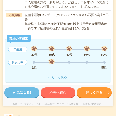
＊入居者の方の「ありがとう」が嬉しい＊お年寄りを笑顔に
する介護のお仕事です。おじいちゃん、おばあちゃ…
職種未経験OK / ブランクOK / パソコンスキル不要 / 英語力不
応募資格
要
無資格・未経験OK年齢不問★10名以上採用予定★履歴書は
不要です▽応募後の流れ1)翌営業日までに担当…
職場の雰囲気
年齢層
20代
30代
40代
50代
60代
男女比率
女性
男性
もっと見る
気になる!
応募へ進む
詳しく見る
派遣会社
マンパワーグループ株式会社 ケアサービス事業部 （医療福祉介護関連）