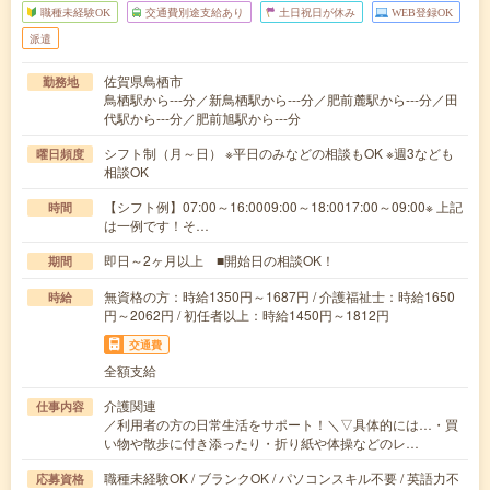
職種未経験OK
交通費別途支給あり
土日祝日が休み
WEB登録OK
派遣
佐賀県鳥栖市
勤務地
鳥栖駅から---分／新鳥栖駅から---分／肥前麓駅から---分／田
代駅から---分／肥前旭駅から---分
シフト制（月～日） ※平日のみなどの相談もOK ※週3なども
曜日頻度
相談OK
【シフト例】07:00～16:0009:00～18:0017:00～09:00※ 上記
時間
は一例です！そ…
即日～2ヶ月以上 ■開始日の相談OK！
期間
無資格の方：時給1350円～1687円 / 介護福祉士：時給1650
時給
円～2062円 / 初任者以上：時給1450円～1812円
交通費
全額支給
介護関連
仕事内容
／利用者の方の日常生活をサポート！＼▽具体的には…・買
い物や散歩に付き添ったり・折り紙や体操などのレ…
職種未経験OK / ブランクOK / パソコンスキル不要 / 英語力不
応募資格