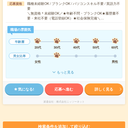
職種未経験OK / ブランクOK / パソコンスキル不要 / 英語力不
応募資格
要
＼無資格＊未経験OK／★年齢不問・ブランクOK★履歴書不
要・来社不要（電話登録OK）★社会保険完備＼…
職場の雰囲気
年齢層
20代
30代
40代
50代
60代
男女比率
女性
男性
もっと見る
気になる!
応募へ進む
詳しく見る
派遣会社
株式会社ニッソーネット
検索条件を追加して絞り込む