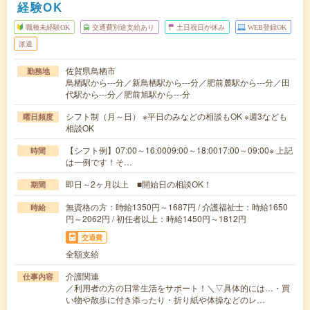
経験OK
職種未経験OK
交通費別途支給あり
土日祝日が休み
WEB登録OK
派遣
佐賀県鳥栖市
勤務地
鳥栖駅から---分／新鳥栖駅から---分／肥前麓駅から---分／田
代駅から---分／肥前旭駅から---分
シフト制（月～日） ※平日のみなどの相談もOK ※週3なども
曜日頻度
相談OK
【シフト例】07:00～16:0009:00～18:0017:00～09:00※ 上記
時間
は一例です！そ…
即日～2ヶ月以上 ■開始日の相談OK！
期間
無資格の方：時給1350円～1687円 / 介護福祉士：時給1650
時給
円～2062円 / 初任者以上：時給1450円～1812円
交通費
全額支給
介護関連
仕事内容
／利用者の方の日常生活をサポート！＼▽具体的には…・買
い物や散歩に付き添ったり・折り紙や体操などのレ…