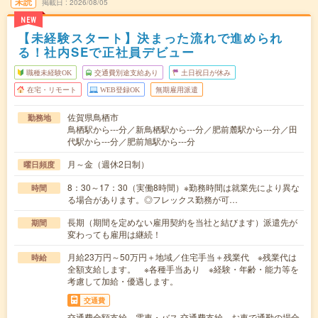
未読
掲載日
2026/08/05
NEW
【未経験スタート】決まった流れで進められ
る！社内SEで正社員デビュー
職種未経験OK
交通費別途支給あり
土日祝日が休み
在宅・リモート
WEB登録OK
無期雇用派遣
佐賀県鳥栖市
勤務地
鳥栖駅から---分／新鳥栖駅から---分／肥前麓駅から---分／田
代駅から---分／肥前旭駅から---分
月～金（週休2日制）
曜日頻度
8：30～17：30（実働8時間）※勤務時間は就業先により異な
時間
る場合があります。◎フレックス勤務が可…
長期（期間を定めない雇用契約を当社と結びます）派遣先が
期間
変わっても雇用は継続！
月給23万円～50万円＋地域／住宅手当＋残業代 ※残業代は
時給
全額支給します。 ※各種手当あり ※経験・年齢・能力等を
考慮して加給・優遇します。
交通費
交通費全額支給 電車・バス 交通費支給、お車で通勤の場合