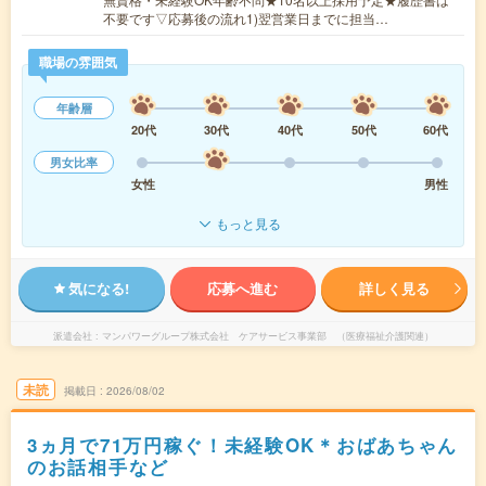
不要です▽応募後の流れ1)翌営業日までに担当…
職場の雰囲気
年齢層
20代
30代
40代
50代
60代
男女比率
女性
男性
もっと見る
気になる!
応募へ進む
詳しく見る
派遣会社
マンパワーグループ株式会社 ケアサービス事業部 （医療福祉介護関連）
未読
掲載日
2026/08/02
3ヵ月で71万円稼ぐ！未経験OK＊おばあちゃん
のお話相手など