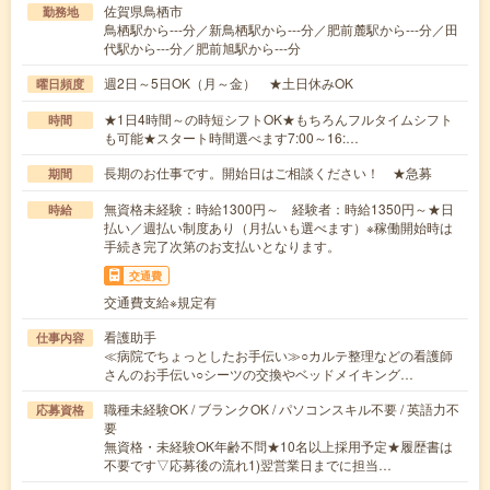
佐賀県鳥栖市
勤務地
鳥栖駅から---分／新鳥栖駅から---分／肥前麓駅から---分／田
代駅から---分／肥前旭駅から---分
週2日～5日OK（月～金） ★土日休みOK
曜日頻度
★1日4時間～の時短シフトOK★もちろんフルタイムシフト
時間
も可能★スタート時間選べます7:00～16:…
長期のお仕事です。開始日はご相談ください！ ★急募
期間
無資格未経験：時給1300円～ 経験者：時給1350円～★日
時給
払い／週払い制度あり（月払いも選べます）※稼働開始時は
手続き完了次第のお支払いとなります。
交通費
交通費支給※規定有
看護助手
仕事内容
≪病院でちょっとしたお手伝い≫○カルテ整理などの看護師
さんのお手伝い○シーツの交換やベッドメイキング…
職種未経験OK / ブランクOK / パソコンスキル不要 / 英語力不
応募資格
要
無資格・未経験OK年齢不問★10名以上採用予定★履歴書は
不要です▽応募後の流れ1)翌営業日までに担当…