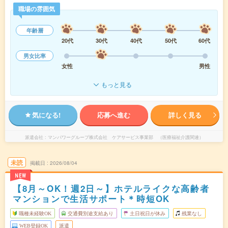
職場の雰囲気
年齢層
20代
30代
40代
50代
60代
男女比率
女性
男性
もっと見る
気になる!
応募へ進む
詳しく見る
派遣会社
マンパワーグループ株式会社 ケアサービス事業部 （医療福祉介護関連）
未読
掲載日
2026/08/04
NEW
【8月～OK！週2日～】ホテルライクな高齢者
マンションで生活サポート＊時短OK
職種未経験OK
交通費別途支給あり
土日祝日が休み
残業なし
WEB登録OK
派遣