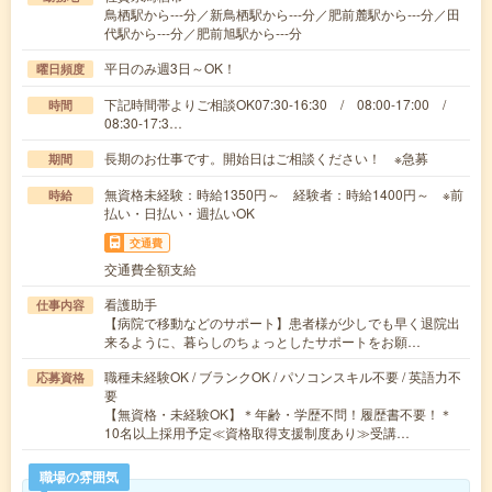
鳥栖駅から---分／新鳥栖駅から---分／肥前麓駅から---分／田
代駅から---分／肥前旭駅から---分
平日のみ週3日～OK！
曜日頻度
下記時間帯よりご相談OK07:30-16:30 / 08:00-17:00 /
時間
08:30-17:3…
長期のお仕事です。開始日はご相談ください！ ※急募
期間
無資格未経験：時給1350円～ 経験者：時給1400円～ ※前
時給
払い・日払い・週払いOK
交通費
交通費全額支給
看護助手
仕事内容
【病院で移動などのサポート】患者様が少しでも早く退院出
来るように、暮らしのちょっとしたサポートをお願…
職種未経験OK / ブランクOK / パソコンスキル不要 / 英語力不
応募資格
要
【無資格・未経験OK】＊年齢・学歴不問！履歴書不要！＊
10名以上採用予定≪資格取得支援制度あり≫受講…
職場の雰囲気