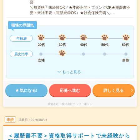
要
＼無資格＊未経験OK／★年齢不問・ブランクOK★履歴書不
要・来社不要（電話登録OK）★社会保険完備＼…
職場の雰囲気
年齢層
20代
30代
40代
50代
60代
男女比率
女性
男性
もっと見る
気になる!
応募へ進む
詳しく見る
派遣会社
株式会社ニッソーネット
未読
掲載日
2026/08/01
＜履歴書不要＞資格取得サポートで未経験から