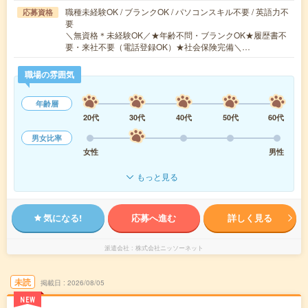
職種未経験OK / ブランクOK / パソコンスキル不要 / 英語力不
応募資格
要
＼無資格＊未経験OK／★年齢不問・ブランクOK★履歴書不
要・来社不要（電話登録OK）★社会保険完備＼…
職場の雰囲気
年齢層
20代
30代
40代
50代
60代
男女比率
女性
男性
もっと見る
気になる!
応募へ進む
詳しく見る
派遣会社
株式会社ニッソーネット
未読
掲載日
2026/08/05
NEW