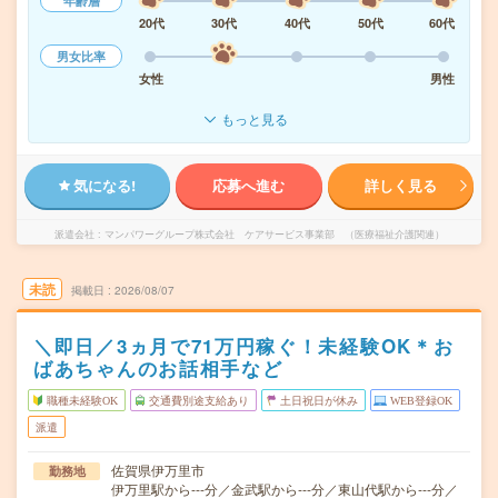
年齢層
20代
30代
40代
50代
60代
男女比率
女性
男性
もっと見る
気になる!
応募へ進む
詳しく見る
派遣会社
マンパワーグループ株式会社 ケアサービス事業部 （医療福祉介護関連）
未読
掲載日
2026/08/07
＼即日／3ヵ月で71万円稼ぐ！未経験OK＊お
ばあちゃんのお話相手など
職種未経験OK
交通費別途支給あり
土日祝日が休み
WEB登録OK
派遣
佐賀県伊万里市
勤務地
伊万里駅から---分／金武駅から---分／東山代駅から---分／