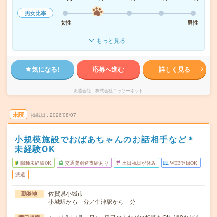
男女比率
女性
男性
もっと見る
気になる!
応募へ進む
詳しく見る
派遣会社
株式会社ニッソーネット
未読
掲載日
2026/08/07
小規模施設でおばあちゃんのお話相手など＊
未経験OK
職種未経験OK
交通費別途支給あり
土日祝日が休み
WEB登録OK
派遣
佐賀県小城市
勤務地
小城駅から---分／牛津駅から---分
シフト制（月～日）※平日のみなどの相談もOK※週3なども