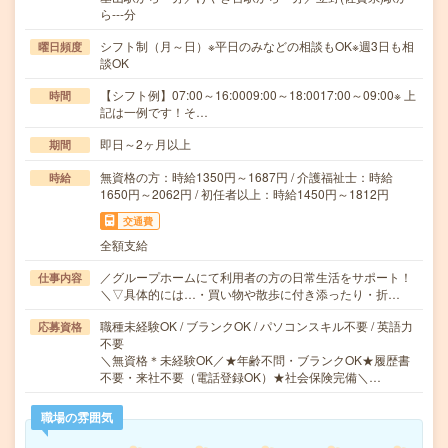
ら---分
シフト制（月～日）※平日のみなどの相談もOK※週3日も相
曜日頻度
談OK
【シフト例】07:00～16:0009:00～18:0017:00～09:00※ 上
時間
記は一例です！そ…
即日～2ヶ月以上
期間
無資格の方：時給1350円～1687円 / 介護福祉士：時給
時給
1650円～2062円 / 初任者以上：時給1450円～1812円
交通費
全額支給
／グループホームにて利用者の方の日常生活をサポート！
仕事内容
＼▽具体的には…・買い物や散歩に付き添ったり・折…
職種未経験OK / ブランクOK / パソコンスキル不要 / 英語力
応募資格
不要
＼無資格＊未経験OK／★年齢不問・ブランクOK★履歴書
不要・来社不要（電話登録OK）★社会保険完備＼…
職場の雰囲気