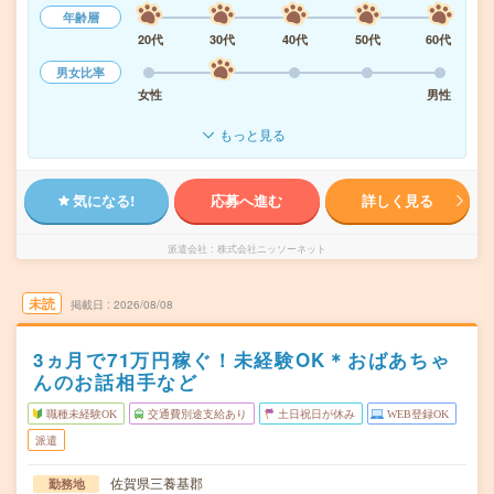
年齢層
20代
30代
40代
50代
60代
男女比率
女性
男性
もっと見る
気になる!
応募へ進む
詳しく見る
派遣会社
株式会社ニッソーネット
未読
掲載日
2026/08/08
3ヵ月で71万円稼ぐ！未経験OK＊おばあちゃ
んのお話相手など
職種未経験OK
交通費別途支給あり
土日祝日が休み
WEB登録OK
派遣
佐賀県三養基郡
勤務地