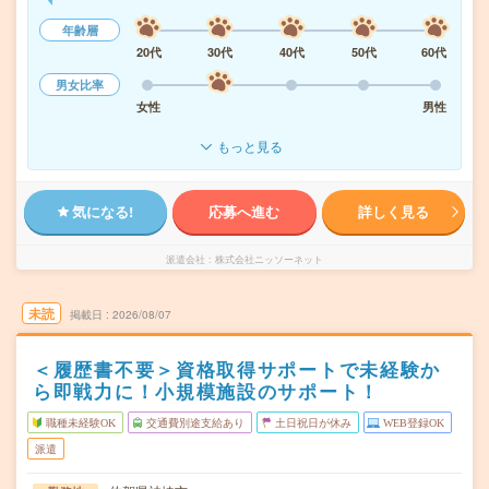
年齢層
20代
30代
40代
50代
60代
男女比率
女性
男性
もっと見る
気になる!
応募へ進む
詳しく見る
派遣会社
株式会社ニッソーネット
未読
掲載日
2026/08/07
＜履歴書不要＞資格取得サポートで未経験か
ら即戦力に！小規模施設のサポート！
職種未経験OK
交通費別途支給あり
土日祝日が休み
WEB登録OK
派遣