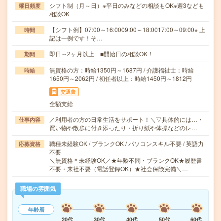
シフト制（月～日）※平日のみなどの相談もOK※週3なども
曜日頻度
相談OK
【シフト例】07:00～16:0009:00～18:0017:00～09:00※ 上
時間
記は一例です！そ…
即日～2ヶ月以上 ■開始日の相談OK！
期間
無資格の方：時給1350円～1687円 / 介護福祉士：時給
時給
1650円～2062円 / 初任者以上：時給1450円～1812円
交通費
全額支給
／利用者の方の日常生活をサポート！＼▽具体的には…・
仕事内容
買い物や散歩に付き添ったり・折り紙や体操などのレ…
職種未経験OK / ブランクOK / パソコンスキル不要 / 英語力
応募資格
不要
＼無資格＊未経験OK／★年齢不問・ブランクOK★履歴書
不要・来社不要（電話登録OK）★社会保険完備＼…
職場の雰囲気
年齢層
20代
30代
40代
50代
60代