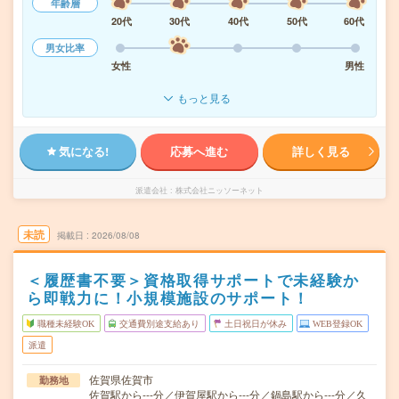
年齢層
20代
30代
40代
50代
60代
男女比率
女性
男性
もっと見る
気になる!
応募へ進む
詳しく見る
派遣会社
株式会社ニッソーネット
未読
掲載日
2026/08/08
＜履歴書不要＞資格取得サポートで未経験か
ら即戦力に！小規模施設のサポート！
職種未経験OK
交通費別途支給あり
土日祝日が休み
WEB登録OK
派遣
佐賀県佐賀市
勤務地
佐賀駅から---分／伊賀屋駅から---分／鍋島駅から---分／久