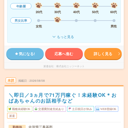
年齢層
20代
30代
40代
50代
60代
男女比率
女性
男性
もっと見る
気になる!
応募へ進む
詳しく見る
派遣会社
株式会社ニッソーネット
未読
掲載日
2026/08/08
＼即日／3ヵ月で71万円稼ぐ！未経験OK＊お
ばあちゃんのお話相手など
職種未経験OK
交通費別途支給あり
土日祝日が休み
WEB登録OK
派遣
佐賀県三養基郡
勤務地