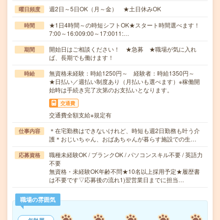
週2日～5日OK（月～金） ★土日休みOK
曜日頻度
★1日4時間～の時短シフトOK★スタート時間選べます！
時間
7:00～16:009:00～17:0011:…
開始日はご相談ください！ ★急募 ★職場が気に入れ
期間
ば、長期でも働けます！
無資格未経験：時給1250円～ 経験者：時給1350円～
時給
★日払い／週払い制度あり（月払いも選べます）※稼働開
始時は手続き完了次第のお支払いとなります。
交通費
交通費全額支給※規定有
＊在宅勤務はできないけれど、時短も週2日勤務も叶う介
仕事内容
護＊おじいちゃん、おばあちゃんが暮らす施設での生…
職種未経験OK / ブランクOK / パソコンスキル不要 / 英語力
応募資格
不要
無資格・未経験OK年齢不問★10名以上採用予定★履歴書
は不要です▽応募後の流れ1)翌営業日までに担当…
職場の雰囲気