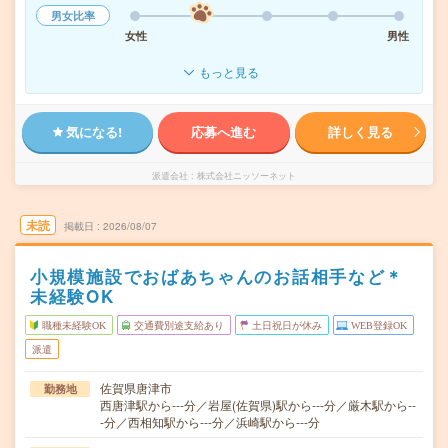
男女比率
女性
男性
もっと見る
気になる!
応募へ進む
詳しく見る
派遣会社
株式会社ニッソーネット
未読
掲載日
2026/08/07
小規模施設でおばあちゃんのお話相手など＊
未経験OK
職種未経験OK
交通費別途支給あり
土日祝日が休み
WEB登録OK
派遣
佐賀県唐津市
勤務地
西唐津駅から---分／岩屋(佐賀県)駅から---分／厳木駅から--
-分／西相知駅から---分／浜崎駅から---分