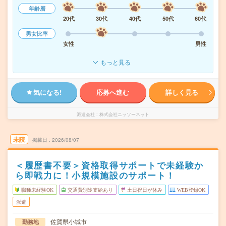
年齢層
20代
30代
40代
50代
60代
男女比率
女性
男性
もっと見る
気になる!
応募へ進む
詳しく見る
派遣会社
株式会社ニッソーネット
未読
掲載日
2026/08/07
＜履歴書不要＞資格取得サポートで未経験か
ら即戦力に！小規模施設のサポート！
職種未経験OK
交通費別途支給あり
土日祝日が休み
WEB登録OK
派遣
佐賀県小城市
勤務地