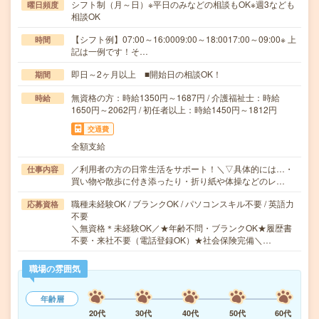
シフト制（月～日）※平日のみなどの相談もOK※週3なども
曜日頻度
相談OK
【シフト例】07:00～16:0009:00～18:0017:00～09:00※ 上
時間
記は一例です！そ…
即日～2ヶ月以上 ■開始日の相談OK！
期間
無資格の方：時給1350円～1687円 / 介護福祉士：時給
時給
1650円～2062円 / 初任者以上：時給1450円～1812円
交通費
全額支給
／利用者の方の日常生活をサポート！＼▽具体的には…・
仕事内容
買い物や散歩に付き添ったり・折り紙や体操などのレ…
職種未経験OK / ブランクOK / パソコンスキル不要 / 英語力
応募資格
不要
＼無資格＊未経験OK／★年齢不問・ブランクOK★履歴書
不要・来社不要（電話登録OK）★社会保険完備＼…
職場の雰囲気
年齢層
20代
30代
40代
50代
60代