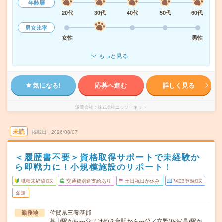
年齢層
20代
30代
40代
50代
60代
男女比率
女性
男性
もっと見る
気になる!
応募へ進む
詳しく見る
派遣会社
株式会社ニッソーネット
未読
掲載日
2026/08/07
＜履歴書不要＞資格取得サポートで未経験か
ら即戦力に！小規模施設のサポート！
職種未経験OK
交通費別途支給あり
土日祝日が休み
WEB登録OK
派遣
佐賀県三養基郡
勤務地
基山駅から---分／けやき台駅から---分／立野(佐賀県)駅か