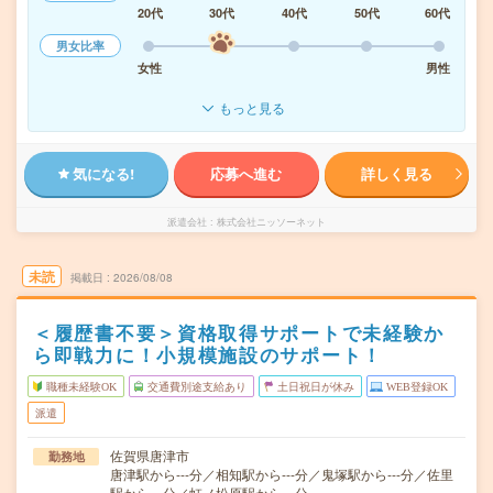
20代
30代
40代
50代
60代
男女比率
女性
男性
もっと見る
気になる!
応募へ進む
詳しく見る
派遣会社
株式会社ニッソーネット
未読
掲載日
2026/08/08
＜履歴書不要＞資格取得サポートで未経験か
ら即戦力に！小規模施設のサポート！
職種未経験OK
交通費別途支給あり
土日祝日が休み
WEB登録OK
派遣
佐賀県唐津市
勤務地
唐津駅から---分／相知駅から---分／鬼塚駅から---分／佐里
駅から---分／虹ノ松原駅から---分