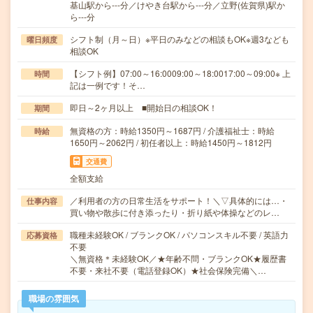
基山駅から---分／けやき台駅から---分／立野(佐賀県)駅か
ら---分
シフト制（月～日）※平日のみなどの相談もOK※週3なども
曜日頻度
相談OK
【シフト例】07:00～16:0009:00～18:0017:00～09:00※ 上
時間
記は一例です！そ…
即日～2ヶ月以上 ■開始日の相談OK！
期間
無資格の方：時給1350円～1687円 / 介護福祉士：時給
時給
1650円～2062円 / 初任者以上：時給1450円～1812円
交通費
全額支給
／利用者の方の日常生活をサポート！＼▽具体的には…・
仕事内容
買い物や散歩に付き添ったり・折り紙や体操などのレ…
職種未経験OK / ブランクOK / パソコンスキル不要 / 英語力
応募資格
不要
＼無資格＊未経験OK／★年齢不問・ブランクOK★履歴書
不要・来社不要（電話登録OK）★社会保険完備＼…
職場の雰囲気