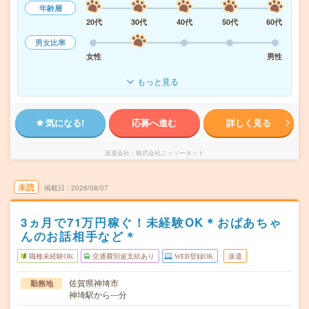
年齢層
20代
30代
40代
50代
60代
男女比率
女性
男性
もっと見る
気になる!
応募へ進む
詳しく見る
派遣会社
株式会社ニッソーネット
未読
掲載日
2026/08/07
3ヵ月で71万円稼ぐ！未経験OK＊おばあちゃ
んのお話相手など＊
職種未経験OK
交通費別途支給あり
WEB登録OK
派遣
佐賀県神埼市
勤務地
神埼駅から---分