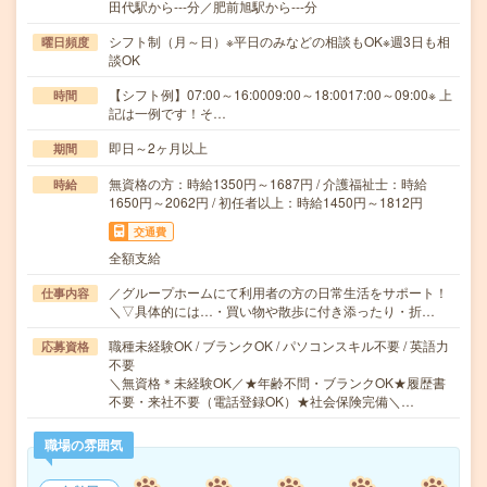
田代駅から---分／肥前旭駅から---分
シフト制（月～日）※平日のみなどの相談もOK※週3日も相
曜日頻度
談OK
【シフト例】07:00～16:0009:00～18:0017:00～09:00※ 上
時間
記は一例です！そ…
即日～2ヶ月以上
期間
無資格の方：時給1350円～1687円 / 介護福祉士：時給
時給
1650円～2062円 / 初任者以上：時給1450円～1812円
交通費
全額支給
／グループホームにて利用者の方の日常生活をサポート！
仕事内容
＼▽具体的には…・買い物や散歩に付き添ったり・折…
職種未経験OK / ブランクOK / パソコンスキル不要 / 英語力
応募資格
不要
＼無資格＊未経験OK／★年齢不問・ブランクOK★履歴書
不要・来社不要（電話登録OK）★社会保険完備＼…
職場の雰囲気