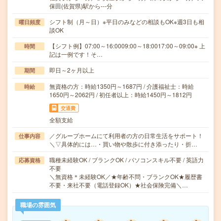
保田(佐賀県)駅から---分
シフト制（月～日）※平日のみなどの相談もOK※週3日も相
曜日頻度
談OK
【シフト例】07:00～16:0009:00～18:0017:00～09:00※ 上
時間
記は一例です！そ…
即日～2ヶ月以上
期間
無資格の方：時給1350円～1687円 / 介護福祉士：時給
時給
1650円～2062円 / 初任者以上：時給1450円～1812円
交通費
全額支給
／グループホームにて利用者の方の日常生活をサポート！
仕事内容
＼▽具体的には…・買い物や散歩に付き添ったり・折…
職種未経験OK / ブランクOK / パソコンスキル不要 / 英語力
応募資格
不要
＼無資格＊未経験OK／★年齢不問・ブランクOK★履歴書
不要・来社不要（電話登録OK）★社会保険完備＼…
職場の雰囲気