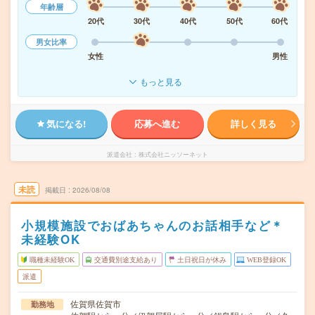
年齢層
20代
30代
40代
50代
60代
男女比率
女性
男性
もっと見る
気になる!
応募へ進む
詳しく見る
派遣会社
株式会社ニッソーネット
未読
掲載日
2026/08/08
小規模施設でおばあちゃんのお話相手など＊
未経験OK
職種未経験OK
交通費別途支給あり
土日祝日が休み
WEB登録OK
派遣
佐賀県佐賀市
勤務地