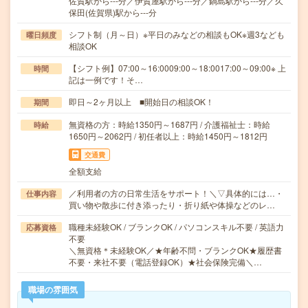
佐賀駅から---分／伊賀屋駅から---分／鍋島駅から---分／久
保田(佐賀県)駅から---分
シフト制（月～日）※平日のみなどの相談もOK※週3なども
曜日頻度
相談OK
【シフト例】07:00～16:0009:00～18:0017:00～09:00※ 上
時間
記は一例です！そ…
即日～2ヶ月以上 ■開始日の相談OK！
期間
無資格の方：時給1350円～1687円 / 介護福祉士：時給
時給
1650円～2062円 / 初任者以上：時給1450円～1812円
交通費
全額支給
／利用者の方の日常生活をサポート！＼▽具体的には…・
仕事内容
買い物や散歩に付き添ったり・折り紙や体操などのレ…
職種未経験OK / ブランクOK / パソコンスキル不要 / 英語力
応募資格
不要
＼無資格＊未経験OK／★年齢不問・ブランクOK★履歴書
不要・来社不要（電話登録OK）★社会保険完備＼…
職場の雰囲気