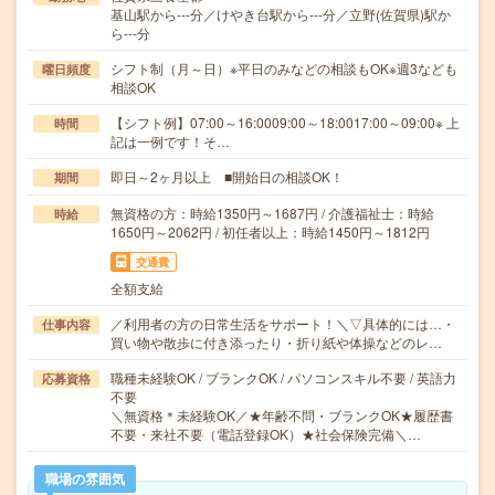
基山駅から---分／けやき台駅から---分／立野(佐賀県)駅か
ら---分
シフト制（月～日）※平日のみなどの相談もOK※週3なども
曜日頻度
相談OK
【シフト例】07:00～16:0009:00～18:0017:00～09:00※ 上
時間
記は一例です！そ…
即日～2ヶ月以上 ■開始日の相談OK！
期間
無資格の方：時給1350円～1687円 / 介護福祉士：時給
時給
1650円～2062円 / 初任者以上：時給1450円～1812円
交通費
全額支給
／利用者の方の日常生活をサポート！＼▽具体的には…・
仕事内容
買い物や散歩に付き添ったり・折り紙や体操などのレ…
職種未経験OK / ブランクOK / パソコンスキル不要 / 英語力
応募資格
不要
＼無資格＊未経験OK／★年齢不問・ブランクOK★履歴書
不要・来社不要（電話登録OK）★社会保険完備＼…
職場の雰囲気