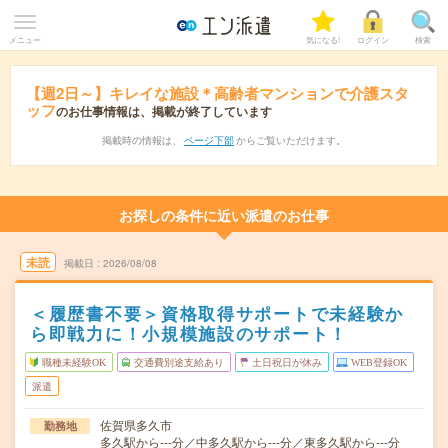
メニュー
気になる!
ログイン
検索
【週2日～】キレイな施設＊高齢者マンションで介護スタ
ッフ
のお仕事情報は、掲載が終了しています
掲載時の情報は、
ページ下部
からご覧いただけます。
お探しの条件に近い派遣のお仕事
未読
掲載日
2026/08/08
＜履歴書不要＞資格取得サポートで未経験か
ら即戦力に！小規模施設のサポート！
職種未経験OK
交通費別途支給あり
土日祝日が休み
WEB登録OK
派遣
佐賀県多久市
勤務地
多久駅から---分／中多久駅から---分／東多久駅から---分