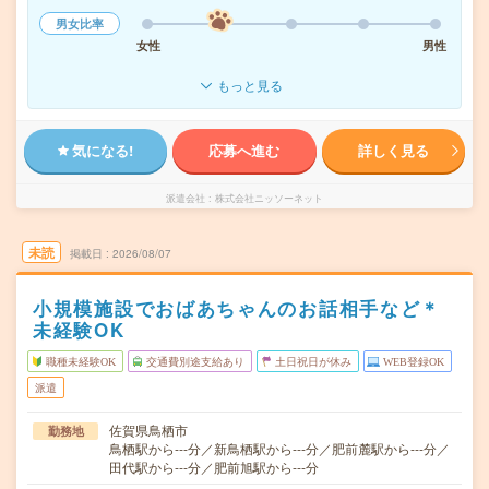
男女比率
女性
男性
もっと見る
気になる!
応募へ進む
詳しく見る
派遣会社
株式会社ニッソーネット
未読
掲載日
2026/08/07
小規模施設でおばあちゃんのお話相手など＊
未経験OK
職種未経験OK
交通費別途支給あり
土日祝日が休み
WEB登録OK
派遣
佐賀県鳥栖市
勤務地
鳥栖駅から---分／新鳥栖駅から---分／肥前麓駅から---分／
田代駅から---分／肥前旭駅から---分