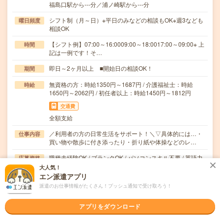
福島口駅から---分／浦ノ崎駅から---分
シフト制（月～日）※平日のみなどの相談もOK※週3なども
曜日頻度
相談OK
【シフト例】07:00～16:0009:00～18:0017:00～09:00※ 上
時間
記は一例です！そ…
即日～2ヶ月以上 ■開始日の相談OK！
期間
無資格の方：時給1350円～1687円 / 介護福祉士：時給
時給
1650円～2062円 / 初任者以上：時給1450円～1812円
交通費
全額支給
／利用者の方の日常生活をサポート！＼▽具体的には…・
仕事内容
買い物や散歩に付き添ったり・折り紙や体操などのレ…
職種未経験OK / ブランクOK / パソコンスキル不要 / 英語力
応募資格
不要
大人気！
＼無資格＊未経験OK／★年齢不問・ブランクOK★履歴書
エン派遣アプリ
不要・来社不要（電話登録OK）★社会保険完備＼…
派遣のお仕事情報がたくさん！プッシュ通知で受け取ろう！
職場の雰囲気
アプリをダウンロード