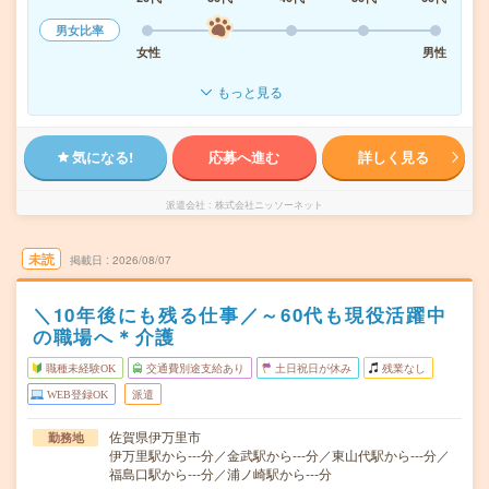
男女比率
女性
男性
もっと見る
気になる!
応募へ進む
詳しく見る
派遣会社
株式会社ニッソーネット
未読
掲載日
2026/08/07
＼10年後にも残る仕事／～60代も現役活躍中
の職場へ＊介護
職種未経験OK
交通費別途支給あり
土日祝日が休み
残業なし
WEB登録OK
派遣
佐賀県伊万里市
勤務地
伊万里駅から---分／金武駅から---分／東山代駅から---分／
福島口駅から---分／浦ノ崎駅から---分