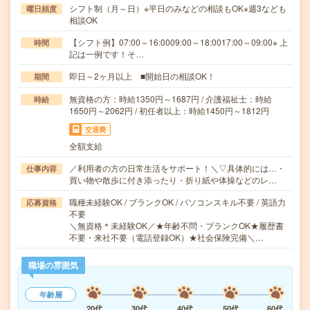
シフト制（月～日）※平日のみなどの相談もOK※週3なども
曜日頻度
相談OK
【シフト例】07:00～16:0009:00～18:0017:00～09:00※ 上
時間
記は一例です！そ…
即日～2ヶ月以上 ■開始日の相談OK！
期間
無資格の方：時給1350円～1687円 / 介護福祉士：時給
時給
1650円～2062円 / 初任者以上：時給1450円～1812円
交通費
全額支給
／利用者の方の日常生活をサポート！＼▽具体的には…・
仕事内容
買い物や散歩に付き添ったり・折り紙や体操などのレ…
職種未経験OK / ブランクOK / パソコンスキル不要 / 英語力
応募資格
不要
＼無資格＊未経験OK／★年齢不問・ブランクOK★履歴書
不要・来社不要（電話登録OK）★社会保険完備＼…
職場の雰囲気
年齢層
20代
30代
40代
50代
60代