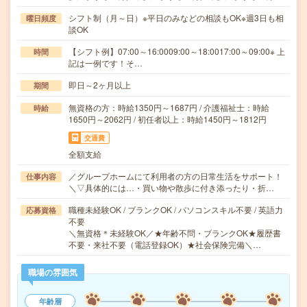
シフト制（月～日）※平日のみなどの相談もOK※週3日も相
曜日頻度
談OK
【シフト例】07:00～16:0009:00～18:0017:00～09:00※ 上
時間
記は一例です！そ…
即日～2ヶ月以上
期間
無資格の方：時給1350円～1687円 / 介護福祉士：時給
時給
1650円～2062円 / 初任者以上：時給1450円～1812円
交通費
全額支給
／グループホームにて利用者の方の日常生活をサポート！
仕事内容
＼▽具体的には…・買い物や散歩に付き添ったり・折…
職種未経験OK / ブランクOK / パソコンスキル不要 / 英語力
応募資格
不要
＼無資格＊未経験OK／★年齢不問・ブランクOK★履歴書
不要・来社不要（電話登録OK）★社会保険完備＼…
職場の雰囲気
年齢層