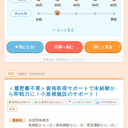
20代
30代
40代
50代
60代
男女比率
女性
男性
もっと見る
気になる!
応募へ進む
詳しく見る
派遣会社
株式会社ニッソーネット
未読
掲載日
2026/08/08
＜履歴書不要＞資格取得サポートで未経験か
ら即戦力に！小規模施設のサポート！
職種未経験OK
交通費別途支給あり
土日祝日が休み
WEB登録OK
派遣
佐賀県鳥栖市
勤務地
鳥栖駅から---分／新鳥栖駅から---分／肥前麓駅から---分／