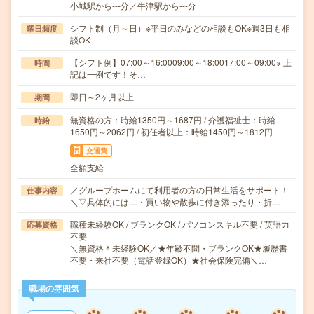
小城駅から---分／牛津駅から---分
シフト制（月～日）※平日のみなどの相談もOK※週3日も相
曜日頻度
談OK
【シフト例】07:00～16:0009:00～18:0017:00～09:00※ 上
時間
記は一例です！そ…
即日～2ヶ月以上
期間
無資格の方：時給1350円～1687円 / 介護福祉士：時給
時給
1650円～2062円 / 初任者以上：時給1450円～1812円
交通費
全額支給
／グループホームにて利用者の方の日常生活をサポート！
仕事内容
＼▽具体的には…・買い物や散歩に付き添ったり・折…
職種未経験OK / ブランクOK / パソコンスキル不要 / 英語力
応募資格
不要
＼無資格＊未経験OK／★年齢不問・ブランクOK★履歴書
不要・来社不要（電話登録OK）★社会保険完備＼…
職場の雰囲気