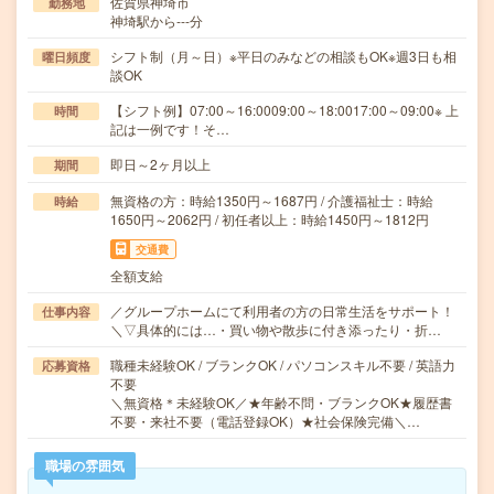
佐賀県神埼市
勤務地
神埼駅から---分
シフト制（月～日）※平日のみなどの相談もOK※週3日も相
曜日頻度
談OK
【シフト例】07:00～16:0009:00～18:0017:00～09:00※ 上
時間
記は一例です！そ…
即日～2ヶ月以上
期間
無資格の方：時給1350円～1687円 / 介護福祉士：時給
時給
1650円～2062円 / 初任者以上：時給1450円～1812円
交通費
全額支給
／グループホームにて利用者の方の日常生活をサポート！
仕事内容
＼▽具体的には…・買い物や散歩に付き添ったり・折…
職種未経験OK / ブランクOK / パソコンスキル不要 / 英語力
応募資格
不要
＼無資格＊未経験OK／★年齢不問・ブランクOK★履歴書
不要・来社不要（電話登録OK）★社会保険完備＼…
職場の雰囲気