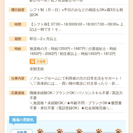
シフト制（月～日）※平日のみなどの相談もOK※週3日も相
曜日頻度
談OK
【シフト例】07:00～16:0009:00～18:0017:00～09:00※ 上
時間
記は一例です！そ…
即日～2ヶ月以上
期間
無資格の方：時給1350円～1687円 / 介護福祉士：時給
時給
1650円～2062円 / 初任者以上：時給1450円～1812円
交通費
全額支給
／グループホームにて利用者の方の日常生活をサポート！
仕事内容
＼▽具体的には…・買い物や散歩に付き添ったり・折…
職種未経験OK / ブランクOK / パソコンスキル不要 / 英語力
応募資格
不要
＼無資格＊未経験OK／★年齢不問・ブランクOK★履歴書
不要・来社不要（電話登録OK）★社会保険完備＼…
職場の雰囲気
年齢層