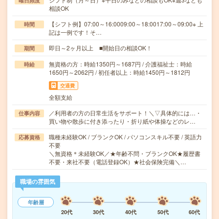
曜日頻度
相談OK
【シフト例】07:00～16:0009:00～18:0017:00～09:00※ 上
時間
記は一例です！そ…
即日～2ヶ月以上 ■開始日の相談OK！
期間
無資格の方：時給1350円～1687円 / 介護福祉士：時給
時給
1650円～2062円 / 初任者以上：時給1450円～1812円
交通費
全額支給
／利用者の方の日常生活をサポート！＼▽具体的には…・
仕事内容
買い物や散歩に付き添ったり・折り紙や体操などのレ…
職種未経験OK / ブランクOK / パソコンスキル不要 / 英語力
応募資格
不要
＼無資格＊未経験OK／★年齢不問・ブランクOK★履歴書
不要・来社不要（電話登録OK）★社会保険完備＼…
職場の雰囲気
年齢層
20代
30代
40代
50代
60代