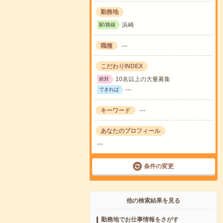
勤務地
浜崎
駅/路線
職種
---
こだわりINDEX
10名以上の大量募集
絶対
---
できれば
キーワード
---
あなたのプロフィール
---
条件の変更
他の検索結果を見る
勤務地でお仕事情報をさがす