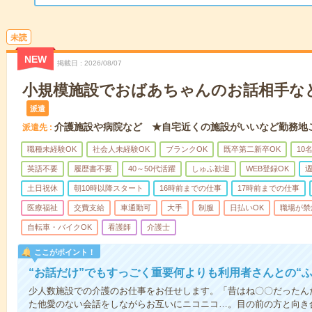
未読
NEW
掲載日
2026/08/07
小規模施設でおばあちゃんのお話相手な
派遣
介護施設や病院など ★自宅近くの施設がいいなど勤務地
派遣先
職種未経験OK
社会人未経験OK
ブランクOK
既卒第二新卒OK
10
英語不要
履歴書不要
40～50代活躍
しゅふ歓迎
WEB登録OK
週
土日祝休
朝10時以降スタート
16時前までの仕事
17時前までの仕事
医療福祉
交費支給
車通勤可
大手
制服
日払いOK
職場が禁
自転車・バイクOK
看護師
介護士
ここがポイント！
“お話だけ”でもすっごく重要何よりも利用者さんとの“
少人数施設での介護のお仕事をお任せします。「昔はね〇〇だったん
た他愛のない会話をしながらお互いにニコニコ…。目の前の方と向き