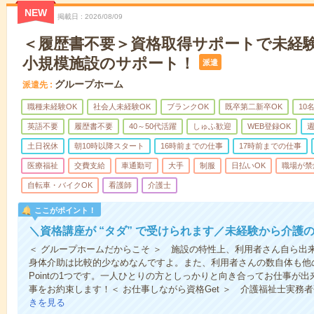
NEW
掲載日
2026/08/09
＜履歴書不要＞資格取得サポートで未経
小規模施設のサポート！
派遣
グループホーム
派遣先
職種未経験OK
社会人未経験OK
ブランクOK
既卒第二新卒OK
10
英語不要
履歴書不要
40～50代活躍
しゅふ歓迎
WEB登録OK
週
土日祝休
朝10時以降スタート
16時前までの仕事
17時前までの仕事
医療福祉
交費支給
車通勤可
大手
制服
日払いOK
職場が禁
自転車・バイクOK
看護師
介護士
ここがポイント！
＼資格講座が “タダ” で受けられます／未経験から介護
＜ グループホームだからこそ ＞ 施設の特性上、利用者さん自ら出
身体介助は比較的少なめなんですよ。また、利用者さんの数自体も他
Pointの1つです。一人ひとりの方としっかりと向き合ってお仕事が
事をお約束します！＜ お仕事しながら資格Get ＞ 介護福祉士実務
きを見る