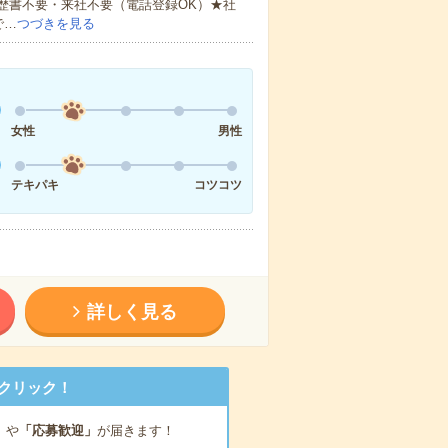
歴書不要・来社不要（電話登録OK）★社
で…
つづきを見る
女性
男性
テキパキ
コツコツ
詳しく見る
クリック！
」
や
「応募歓迎」
が届きます！