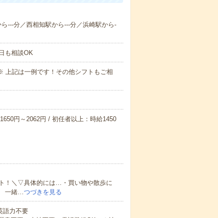
ら---分／西相知駅から---分／浜崎駅から-
日も相談OK
～09:00※ 上記は一例です！その他シフトもご相
650円～2062円 / 初任者以上：時給1450
ト！＼▽具体的には…・買い物や散歩に
 一緒…
つづきを見る
 英語力不要