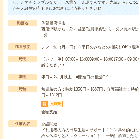
る。とてもシンプルなサービス業が、介護なんです。先輩たちが1つ
から未経験の方もぜひお気軽にご応募くださいね
勤務地
佐賀県唐津市
西唐津駅から---分／岩屋(佐賀県)駅から---分／厳木駅か
--分
曜日頻度
シフト制（月～日）※平日のみなどの相談もOK※週3
時間
【シフト例】07:00～16:0009:00～18:0017:00
談ください！
期間
即日～2ヶ月以上 ■開始日の相談OK！
時給
無資格の方：時給1350円～1687円 / 介護福祉士：時給1
円～1812円
交通費
全額支給
仕事内容
介護関連
／利用者の方の日常生活をサポート！＼▽具体的には
紙や体操などのレクレーションに 一緒に参加したり