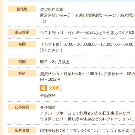
勤務地
佐賀県唐津市
西唐津駅から---分／岩屋(佐賀県)駅から---分／厳木駅か
--分
曜日頻度
シフト制（月～日）※平日のみなどの相談もOK※週3
時間
【シフト例】07:00～16:0009:00～18:0017:00
談ください！
期間
即日～2ヶ月以上
時給
無資格の方：時給1350円～1687円 / 介護福祉士：時給1
円～1812円
交通費
全額支給
仕事内容
介護関連
／グループホームにて利用者の方の日常生活をサポー
付き添ったり・折り紙や体操などのレクレーションに
応募資格
職種未経験OK / ブランクOK / パソコンスキル不要 /