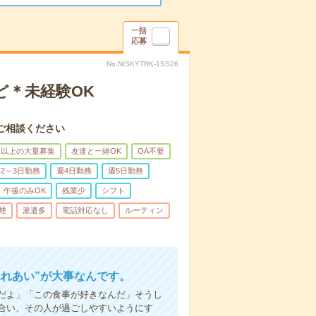
一括
応募
No.NISKYTRK-1SS26
ど＊未経験OK
ご相談ください
名以上の大量募集
友達と一緒OK
OA不要
2～3日勤務
週4日勤務
週5日勤務
午後のみOK
残業少
シフト
煙
派遣多
電話対応なし
ルーティン
ふれあい”が大事なんです。
だよ」「この食事が好きなんだ」そうし
合い、その人が過ごしやすいようにす