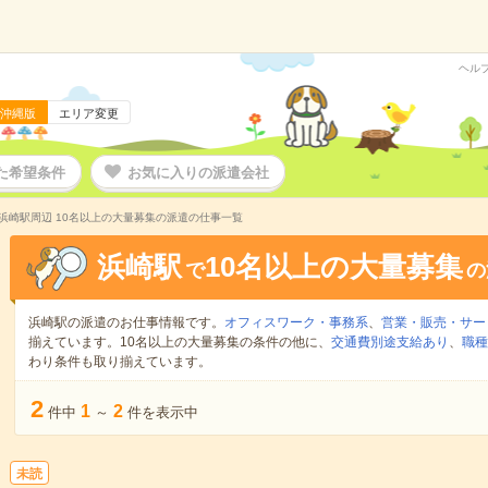
ヘル
沖縄版
エリア変更
た希望条件
お気に入りの派遣会社
浜崎駅周辺 10名以上の大量募集の派遣の仕事一覧
浜崎駅
10名以上の大量募集
で
の
浜崎駅の派遣のお仕事情報です。
オフィスワーク・事務系
、
営業・販売・サー
揃えています。10名以上の大量募集の条件の他に、
交通費別途支給あり
、
職種
わり条件も取り揃えています。
2
1
2
件中
～
件を表示中
未読