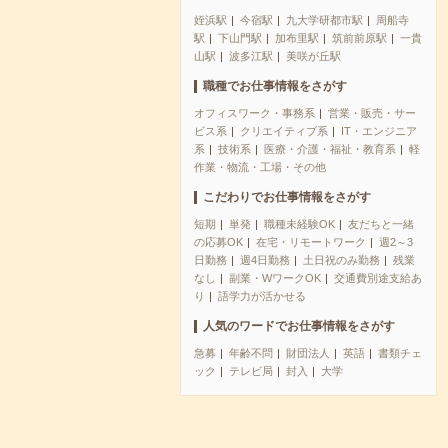
姪浜駅
今宿駅
九大学研都市駅
周船寺
駅
下山門駅
加布里駅
筑前前原駅
一貴
山駅
波多江駅
美咲が丘駅
職種でお仕事情報をさがす
オフィスワーク・事務系
営業・販売・サー
ビス系
クリエイティブ系
IT・エンジニア
系
技術系
医療・介護・福祉・教育系
軽
作業・物流・工場・その他
こだわりでお仕事情報をさがす
短期
単発
職種未経験OK
友だちと一緒
の応募OK
在宅・リモートワーク
週2～3
日勤務
週4日勤務
土日祝のみ勤務
残業
なし
副業・WワークOK
交通費別途支給あ
り
語学力が活かせる
人気のワードでお仕事情報をさがす
急募
年齢不問
財団法人
英語
書類チェ
ック
テレビ局
封入
大学