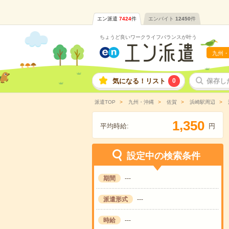
エン派遣
7424
件
エンバイト
12450
件
ちょうど良いワークライフバランスが叶う
九州・
気になる！リスト
0
保存し
派遣TOP
九州・沖縄
佐賀
浜崎駅周辺
,
1
3
5
0
平均時給:
円
設定中の検索条件
期間
---
派遣形式
---
時給
---