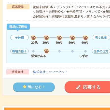
応募資格
職種未経験OK / ブランクOK / パソコンスキル不要 /
＼無資格＊未経験OK／★年齢不問・ブランクOK★履
会保険完備＼資格取得支援制度あり／働きながら0円
職場の雰囲気
年齢層
男女比率
20代
30代
40代
50代
60代
職場の様子
仕事の仕方
活気がある
しずか
株式会社ニッソーネット
派遣会社
応募する
気になる！