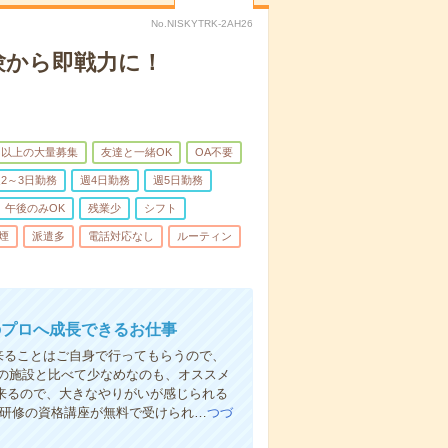
No.NISKYTRK-2AH26
験から即戦力に！
名以上の大量募集
友達と一緒OK
OA不要
2～3日勤務
週4日勤務
週5日勤務
午後のみOK
残業少
シフト
煙
派遣多
電話対応なし
ルーティン
のプロへ成長できるお仕事
来ることはご自身で行ってもらうので、
の施設と比べて少なめなのも、オススメ
出来るので、大きなやりがいが感じられる
者研修の資格講座が無料で受けられ…
つづ