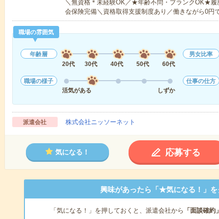
＼無資格＊未経験OK／★年齢不問・ブランクOK★履
会保険完備＼資格取得支援制度あり／働きながら0円
職場の雰囲気
年齢層
男女比率
20代
30代
40代
50代
60代
職場の様子
仕事の仕方
活気がある
しずか
株式会社ニッソーネット
派遣会社
応募する
気になる！
興味があったら「★気になる！」を
「気になる！」を押しておくと、派遣会社から
「面談確約