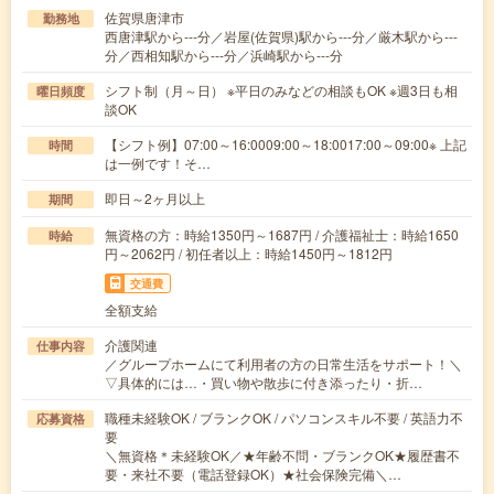
佐賀県唐津市
勤務地
西唐津駅から---分／岩屋(佐賀県)駅から---分／厳木駅から---
分／西相知駅から---分／浜崎駅から---分
シフト制（月～日） ※平日のみなどの相談もOK ※週3日も相
曜日頻度
談OK
【シフト例】07:00～16:0009:00～18:0017:00～09:00※ 上記
時間
は一例です！そ…
即日～2ヶ月以上
期間
無資格の方：時給1350円～1687円 / 介護福祉士：時給1650
時給
円～2062円 / 初任者以上：時給1450円～1812円
交通費
全額支給
介護関連
仕事内容
／グループホームにて利用者の方の日常生活をサポート！＼
▽具体的には…・買い物や散歩に付き添ったり・折…
職種未経験OK / ブランクOK / パソコンスキル不要 / 英語力不
応募資格
要
＼無資格＊未経験OK／★年齢不問・ブランクOK★履歴書不
要・来社不要（電話登録OK）★社会保険完備＼…