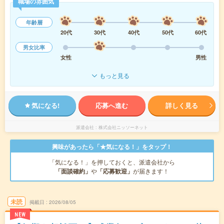
職場の雰囲気
年齢層
20代
30代
40代
50代
60代
男女比率
女性
男性
もっと見る
気になる!
応募へ進む
詳しく見る
派遣会社
株式会社ニッソーネット
興味があったら「★気になる！」をタップ！
「気になる！」を押しておくと、派遣会社から
「面談確約」
や
「応募歓迎」
が届きます！
未読
掲載日
2026/08/05
NEW