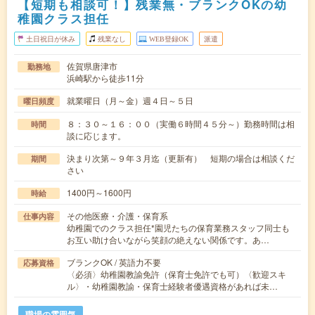
【短期も相談可！】残業無・ブランクOKの幼
稚園クラス担任
土日祝日が休み
残業なし
WEB登録OK
派遣
佐賀県唐津市
勤務地
浜崎駅から徒歩11分
就業曜日（月～金）週４日～５日
曜日頻度
８：３０～１６：００（実働６時間４５分～）勤務時間は相
時間
談に応じます。
決まり次第～９年３月迄（更新有） 短期の場合は相談くだ
期間
さい
1400円～1600円
時給
その他医療・介護・保育系
仕事内容
幼稚園でのクラス担任*園児たちの保育業務スタッフ同士も
お互い助け合いながら笑顔の絶えない関係です。あ…
ブランクOK / 英語力不要
応募資格
〈必須〉幼稚園教諭免許（保育士免許でも可）〈歓迎スキ
ル〉・幼稚園教諭・保育士経験者優遇資格があれば未…
職場の雰囲気