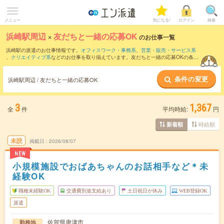
メニュー
気になる!
ログイン
検索
浜崎駅周辺
×
友だちと一緒の応募OK
のお仕事一覧
浜崎駅の派遣のお仕事情報です。
オフィスワーク・事務系
、
営業・販売・サービス系
、
クリエイティブ系
などのお仕事を取り揃えています。友だちと一緒の応募OKの条件
の他に、
交通費別途支給あり
、
職種未経験OK
、
週4日勤務
などのこだわり条件も取り
揃えています。
条件の変更
浜崎駅周辺 / 友だちと一緒の応募OK
3
1,367
全
件
平均時給:
円
時給順
新着順
未読
掲載日
2026/08/07
NEW
小規模施設でおばあちゃんのお話相手など＊未
経験OK
職種未経験OK
交通費別途支給あり
土日祝日が休み
WEB登録OK
派遣
佐賀県唐津市
勤務地