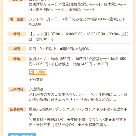
西唐津駅から---分／岩屋(佐賀県)駅から---分／厳木駅から---
分／西相知駅から---分／浜崎駅から---分
シフト制（月～日） ※平日のみなどの相談もOK ※週3なども
曜日頻度
相談OK
【シフト例】07:00～16:0009:00～18:0017:00～09:00※ 上記
時間
は一例です！そ…
即日～2ヶ月以上 ■開始日の相談OK！
期間
無資格の方：時給1350円～1687円 / 介護福祉士：時給1650
時給
円～2062円 / 初任者以上：時給1450円～1812円
交通費
全額支給
介護関連
仕事内容
／利用者の方の日常生活をサポート！＼▽具体的には…・買
い物や散歩に付き添ったり・折り紙や体操などのレ…
職種未経験OK / ブランクOK / パソコンスキル不要 / 英語力不
応募資格
要
＼無資格＊未経験OK／★年齢不問・ブランクOK★履歴書不
要・来社不要（電話登録OK）★社会保険完備＼…