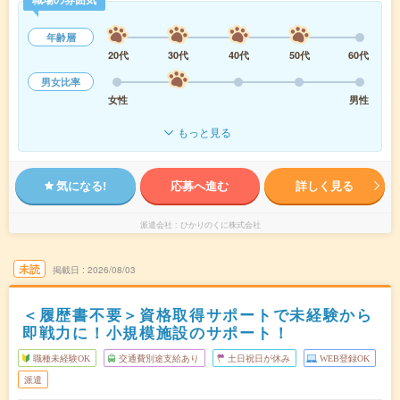
年齢層
20代
30代
40代
50代
60代
男女比率
女性
男性
もっと見る
気になる!
応募へ進む
詳しく見る
派遣会社
ひかりのくに株式会社
未読
掲載日
2026/08/03
＜履歴書不要＞資格取得サポートで未経験から
即戦力に！小規模施設のサポート！
職種未経験OK
交通費別途支給あり
土日祝日が休み
WEB登録OK
派遣