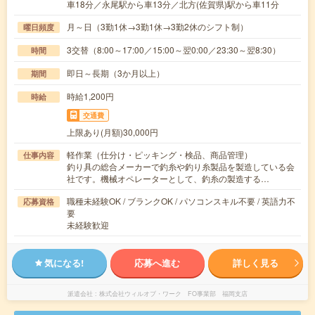
車18分／永尾駅から車13分／北方(佐賀県)駅から車11分
月～日（3勤1休→3勤1休→3勤2休のシフト制）
曜日頻度
3交替（8:00～17:00／15:00～翌0:00／23:30～翌8:30）
時間
即日～長期（3か月以上）
期間
時給1,200円
時給
交通費
上限あり(月額)30,000円
軽作業（仕分け・ピッキング・検品、商品管理）
仕事内容
釣り具の総合メーカーで釣糸や釣り糸製品を製造している会
社です。機械オペレーターとして、釣糸の製造する…
職種未経験OK / ブランクOK / パソコンスキル不要 / 英語力不
応募資格
要
未経験歓迎
気になる!
応募へ進む
詳しく見る
派遣会社
株式会社ウィルオブ・ワーク FO事業部 福岡支店