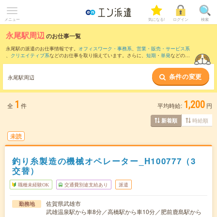
メニュー
気になる!
ログイン
検索
永尾駅周辺
のお仕事一覧
永尾駅の派遣のお仕事情報です。
オフィスワーク・事務系
、
営業・販売・サービス系
、
クリエイティブ系
などのお仕事を取り揃えています。さらに、
短期
・
単発
などの期
間や、
職種未経験OK
などのこだわり条件で絞り込んでいただけます。
条件の変更
また、
大町(佐賀県)駅
・
伊万里駅
・
武雄温泉駅
・
北方(佐賀県)駅
・
高橋駅
など近隣駅の
永尾駅周辺
お仕事もご確認いただけます。
1
1,200
全
件
平均時給:
円
時給順
新着順
未読
釣り糸製造の機械オペレーター_H100777（3
交替）
職種未経験OK
交通費別途支給あり
派遣
佐賀県武雄市
勤務地
武雄温泉駅から車8分／高橋駅から車10分／肥前鹿島駅から