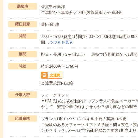
勤務地
佐賀県杵島郡
牛津駅から車13分／大町(佐賀県)駅から車8分
曜日頻度
週5日勤務
時間
7:00～16:00(休憩1時間)12:00～21:00(休憩1時間)6:00
間…
つづきを見る
期間
即日～長期（3ヶ月以上） 最短で応募開始から1週間
時給
時給1400円～1750円
交通費
交通費規定内支給
仕事内容
フォークリフト
▼CMでおなじみの国内トップクラスの食品メーカー2
かして、安定企業で働きませんか？切り餅などの製造
応募資格
ブランクOK / パソコンスキル不要 / 英語力不要
ご経験のある方フォークリフト＃学歴不問＃髪色・髪
ンをクリック↓メールにてweb登録のご案内↓担当より