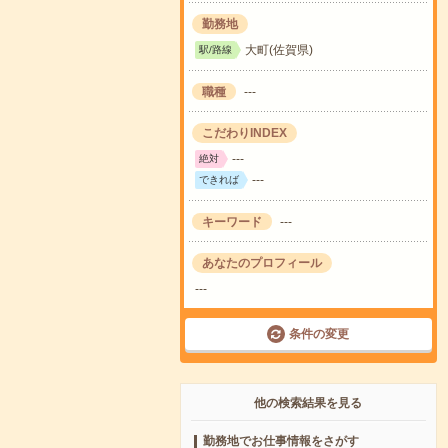
勤務地
大町(佐賀県)
駅/路線
職種
---
こだわりINDEX
---
絶対
---
できれば
キーワード
---
あなたのプロフィール
---
条件の変更
他の検索結果を見る
勤務地でお仕事情報をさがす