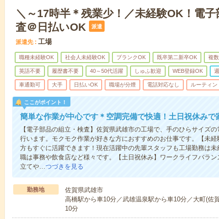
＼～17時半＊残業少！／未経験OK！電
査＠日払いOK
派遣
工場
派遣先
職種未経験OK
社会人未経験OK
ブランクOK
既卒第二新卒OK
複数
英語不要
履歴書不要
40～50代活躍
しゅふ歓迎
WEB登録OK
週
車通勤可
大手
日払いOK
職場が分煙
電話対応なし
ルーティン
ここがポイント！
簡単な作業が中心です＊空調完備で快適！土日祝休みで
【電子部品の組立・検査】佐賀県武雄市の工場で、手のひらサイズの
行います。モクモク作業が好きな方におすすめのお仕事です。【未経
方もすぐに活躍できます！現在活躍中の先輩スタッフも工場勤務は未
職は事務や飲食店など様々です。【土日祝休み】ワークライフバラン
立てや…
つづきを見る
勤務地
佐賀県武雄市
高橋駅から車10分／武雄温泉駅から車10分／大町(佐賀
10分