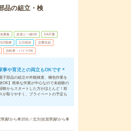
子部品の組立・検
名募集
友達と一緒OK
OA不要
5日勤務
土日祝休
交費支給
自転車・バイクOK
家事や育児との両立もOKです＊
電子部品の組立や外観検査、梱包作業を
験OK】簡単な作業が中心なので未経験の
経験からスタートした方がほとんど！前
スが取りやすく、プライベートの予定も
県)駅から車10分／北方(佐賀県)駅から車