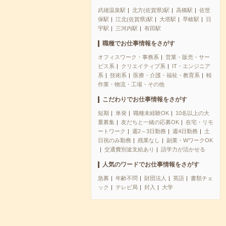
武雄温泉駅
北方(佐賀県)駅
高橋駅
佐世
保駅
江北(佐賀県)駅
大塔駅
早岐駅
日
宇駅
三河内駅
有田駅
職種でお仕事情報をさがす
オフィスワーク・事務系
営業・販売・サー
ビス系
クリエイティブ系
IT・エンジニア
系
技術系
医療・介護・福祉・教育系
軽
作業・物流・工場・その他
こだわりでお仕事情報をさがす
短期
単発
職種未経験OK
10名以上の大
量募集
友だちと一緒の応募OK
在宅・リモ
ートワーク
週2～3日勤務
週4日勤務
土
日祝のみ勤務
残業なし
副業・WワークOK
交通費別途支給あり
語学力が活かせる
人気のワードでお仕事情報をさがす
急募
年齢不問
財団法人
英語
書類チェ
ック
テレビ局
封入
大学