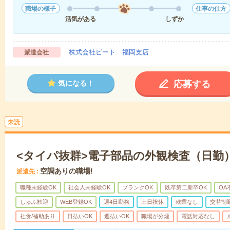
職場の様子
仕事の仕方
活気がある
しずか
株式会社ビート 福岡支店
派遣会社
応募する
気になる！
未読
<タイパ抜群>電子部品の外観検査（日勤
空調ありの職場!
派遣先
職種未経験OK
社会人未経験OK
ブランクOK
既卒第二新卒OK
OA
しゅふ歓迎
WEB登録OK
週4日勤務
土日祝休
残業なし
交替制
社食/補助あり
日払いOK
週払いOK
職場が分煙
電話対応なし