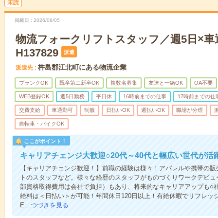
未読
掲載日
2026/08/05
物流フォークリフトスタッフ／週5日×車通
H137829
派遣
杵島郡江北町にある物流企業
派遣先
ブランクOK
既卒第二新卒OK
複数名募集
友達と一緒OK
OA不要
WEB登録OK
週5日勤務
平日休
16時前までの仕事
17時前までの仕
交費支給
車通勤可
制服
日払いOK
週払いOK
職場が分煙
自転車・バイクOK
ここがポイント！
キャリアチェンジ大歓迎○20代～40代と幅広い世代が活
【キャリアチェンジ歓迎！】前職の経験は様々！アパレルや携帯の販
トのスタッフなど。様々な経歴のスタッフがものづくりワークデビュ
部資格取得費用は会社で負担）もあり、将来的なキャリアアップも○
給料は＜日払い＞が可能！年間休日120日以上！有給休暇でリフレッ
E…
つづきを見る