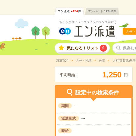
エン派遣
7424
件
エンバイト
12450
件
ちょうど良いワークライフバランスが叶う
九州・
気になる！リスト
0
保存し
派遣TOP
九州・沖縄
佐賀
大町(佐賀県)駅
,
1
2
5
0
平均時給:
円
設定中の検索条件
期間
---
派遣形式
---
時給
---