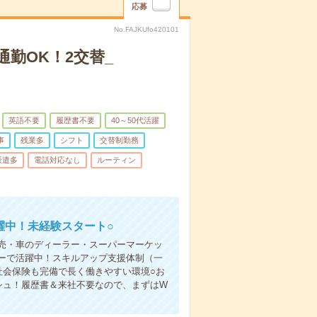
応募
No.FAJKUfo420101
勤OK！2交替_
英語不要
履歴書不要
40～50代活躍
事
残業多
シフト
交替制勤務
派遣多
電話対応なし
ルーティン
躍中！未経験スタート○
売・車のディーラー・スーパーマーケッ
ーで活躍中！スキルアップ支援体制（一
社会保険も完備で長く働きやすい環境○お
シュ！履歴書＆来社不要なので、まずはW