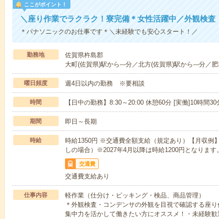
ここがポイント！
＼座り作業でラクラク！寮完備＊女性活躍中／外観検査
＊パナソニックのお仕事です＊＼未経験でも安心スタート！／
勤務地
佐賀県杵島郡
大町(佐賀県)駅から---分／北方(佐賀県)駅から---分／肥
曜日頻度
週4日以内の勤務 ※要相談
時間
【日中の勤務】8:30～20:00 休憩60分 [実働]10時間3
期間
即日～長期
時給
時給1350円 ※交通費全額支給（規定あり）【月収例】2
しの場合）※2027年4月以降は時給1200円となります
交通費
交通費支給あり
仕事内容
軽作業（仕分け・ピッキング・検品、商品管理）
＊外観検査・コンデンサの外観を目視で確認する座り
集中力を活かして働きたい方にオススメ！・未経験歓