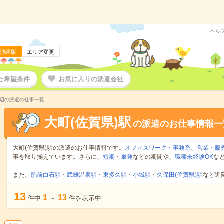
ヘル
沖縄版
エリア変更
た希望条件
お気に入りの派遣会社
周辺の派遣の仕事一覧
大町(佐賀県)駅
の派遣のお仕事情報一
大町(佐賀県)駅の派遣のお仕事情報です。
オフィスワーク・事務系
、
営業・販
事を取り揃えています。さらに、
短期
・
単発
などの期間や、
職種未経験OK
な
また、
肥前白石駅
・
武雄温泉駅
・
東多久駅
・
小城駅
・
久保田(佐賀県)駅
など近
13
1
13
件中
～
件を表示中