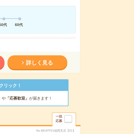
50代
60代
詳しく見る
クリック！
」
や
「応募歓迎」
が届きます！
一括
応募
No.BEATF01福岡支店【01】