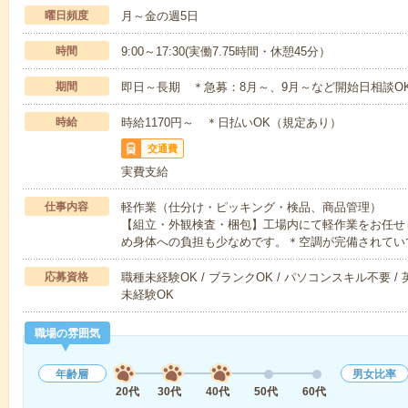
曜日頻度
月～金の週5日
時間
9:00～17:30(実働7.75時間・休憩45分）
期間
即日～長期 ＊急募：8月～、9月～など開始日相談O
時給
時給1170円～ ＊日払いOK（規定あり）
交通費
実費支給
仕事内容
軽作業（仕分け・ピッキング・検品、商品管理）
【組立・外観検査・梱包】工場内にて軽作業をお任せ
め身体への負担も少なめです。＊空調が完備されてい
応募資格
職種未経験OK / ブランクOK / パソコンスキル不要 /
未経験OK
職場の雰囲気
年齢層
男女比率
20代
30代
40代
50代
60代