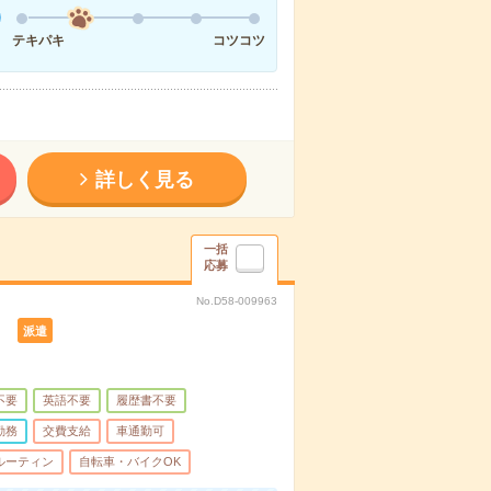
テキパキ
コツコツ
詳しく見る
一括
応募
No.D58-009963
）
派遣
不要
英語不要
履歴書不要
勤務
交費支給
車通勤可
ルーティン
自転車・バイクOK