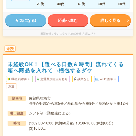
20代
30代
40代
50代
60代
気になる!
応募へ進む
詳しく見る
派遣会社
ランスタッド株式会社 九州エリア
未読
未経験OK！【選べる日数＆時間】流れてくる
箱へ商品を入れて→梱包するダケ
職種未経験OK
交通費別途支給あり
残業なし
WEB登録OK
派遣
佐賀県鳥栖市
勤務地
弥生が丘駅から車5分／基山駅から車8分／鳥栖駅から車12分
シフト制（勤務先による）
曜日頻度
(1)09:00-16:00(休憩60分)(2)10:00-16:00(休憩60分)
時間
(3)10:00…