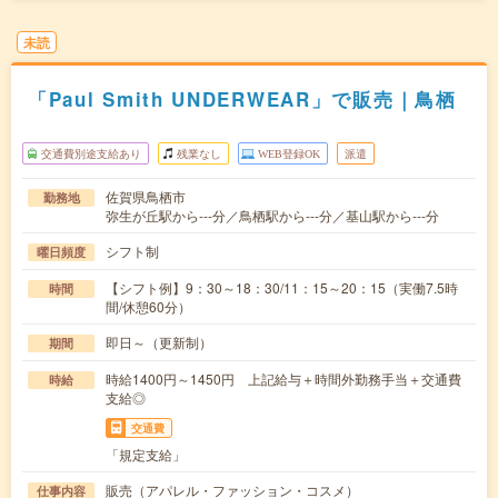
未読
「Paul Smith UNDERWEAR」で販売｜鳥栖
交通費別途支給あり
残業なし
WEB登録OK
派遣
佐賀県鳥栖市
勤務地
弥生が丘駅から---分／鳥栖駅から---分／基山駅から---分
シフト制
曜日頻度
【シフト例】9：30～18：30/11：15～20：15（実働7.5時
時間
間/休憩60分）
即日～（更新制）
期間
時給1400円～1450円 上記給与＋時間外勤務手当＋交通費
時給
支給◎
交通費
「規定支給」
販売（アパレル・ファッション・コスメ）
仕事内容