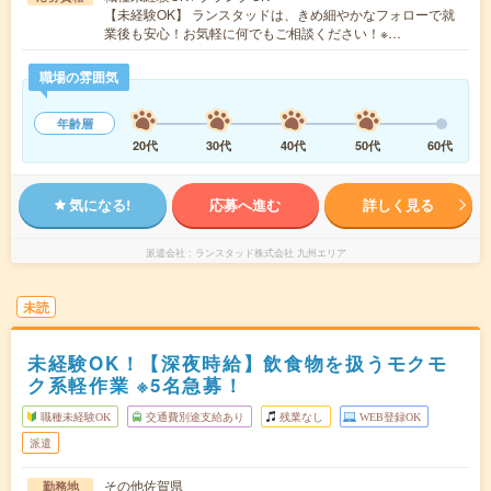
【未経験OK】 ランスタッドは、きめ細やかなフォローで就
業後も安心！お気軽に何でもご相談ください！※…
職場の雰囲気
年齢層
20代
30代
40代
50代
60代
気になる!
応募へ進む
詳しく見る
派遣会社
ランスタッド株式会社 九州エリア
未読
未経験OK！【深夜時給】飲食物を扱うモクモ
ク系軽作業 ※5名急募！
職種未経験OK
交通費別途支給あり
残業なし
WEB登録OK
派遣
その他佐賀県
勤務地