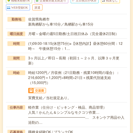
職種未経験OK
交通費別途支給あり
土日祝日が休み
残業なし
WEB登録OK
派遣
佐賀県鳥栖市
勤務地
新鳥栖駅から車10分／鳥栖駅から車15分
月曜～金曜の週5日勤務/土日祝日休み（完全週休2日制）
曜日頻度
(1)09:00-18:15(休憩75分)※【休憩内訳】昼休憩60分間：12
時間
時～ 午後休憩15分：1…
3ヶ月以上／即日～長期（初回１～２ヶ月、以降３ヶ月更
期間
新）
時給1200円／月収例（21日勤務・残業10時間の場合）：
時給
216,600円＝1,200円×8時間×21日＋残業代別途支給
（15,000円）
交通費
実費支給／当社規定あり。
軽作業（仕分け・ピッキング・検品、商品管理）
仕事内容
人気！かんたん＆シンプルなモクコツ作業…
━━━━━━━━━━━━━━━━… スキンケア用品や入
浴剤の…
職種未経験OK / ブランクOK
応募資格