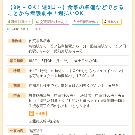
【8月～OK！週2日～】食事の準備などできる
ことから看護助手＊週払いOK
職種未経験OK
交通費別途支給あり
土日祝日が休み
残業なし
WEB登録OK
派遣
佐賀県鳥栖市
勤務地
鳥栖駅から---分／新鳥栖駅から---分／肥前麓駅から---分／田
代駅から---分／肥前旭駅から---分
週2日～5日OK（月～金） ★土日休みOK
曜日頻度
★1日4時間～の時短シフトOK★もちろんフルタイムシフト
時間
も可能★スタート時間選べます7:00～16:…
長期のお仕事です。開始日はご相談ください！ ★急募
期間
無資格未経験：時給1300円～ 経験者：時給1350円～★日
時給
払い／週払い制度あり（月払いも選べます）※稼働開始時は
手続き完了次第のお支払いとなります。
交通費
交通費支給※規定有
看護助手
仕事内容