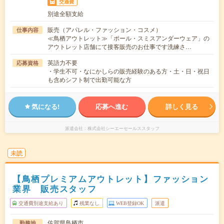
交通費
別途全額支給
販売（アパレル・ファッション・コスメ）
仕事内容
≪鳥栖アウトレット≫「ポール・スミスアンダーウェア」の
アウトレット店舗にて接客販売のお仕事です洗練さ…
英語力不要
応募資格
・学生不可・なにかしらの販売経験のある方・土・日・祝日
も含めシフト制で出勤可能な方
気になる!
応募へ進む
詳しく見る
派遣会社
株式会社シーエーセールススタッフ
未読
【鳥栖プレミアムアウトレット】ファッション
業界 販売スタッフ
交通費別途支給あり
残業なし
WEB登録OK
派遣
佐賀県鳥栖市
勤務地