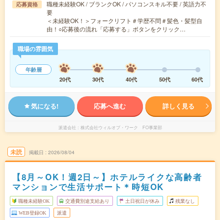
職種未経験OK / ブランクOK / パソコンスキル不要 / 英語力不
応募資格
要
＜未経験OK！＞フォークリフト＃学歴不問＃髪色・髪型自
由！○応募後の流れ「応募する」ボタンをクリック…
職場の雰囲気
年齢層
20代
30代
40代
50代
60代
気になる!
応募へ進む
詳しく見る
派遣会社
株式会社ウィルオブ・ワーク FO事業部
未読
掲載日
2026/08/04
【8月～OK！週2日～】ホテルライクな高齢者
マンションで生活サポート＊時短OK
職種未経験OK
交通費別途支給あり
土日祝日が休み
残業なし
WEB登録OK
派遣