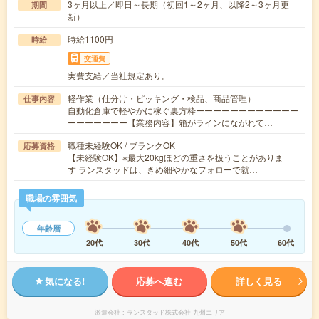
3ヶ月以上／即日～長期（初回1～2ヶ月、以降2～3ヶ月更
期間
新）
時給1100円
時給
交通費
実費支給／当社規定あり。
軽作業（仕分け・ピッキング・検品、商品管理）
仕事内容
自動化倉庫で軽やかに稼ぐ裏方枠ーーーーーーーーーーーー
ーーーーーーー【業務内容】箱がラインにながれて…
職種未経験OK / ブランクOK
応募資格
【未経験OK】※最大20kgほどの重さを扱うことがありま
す ランスタッドは、きめ細やかなフォローで就…
職場の雰囲気
年齢層
20代
30代
40代
50代
60代
気になる!
応募へ進む
詳しく見る
派遣会社
ランスタッド株式会社 九州エリア