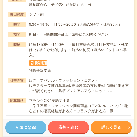
鳥栖駅から---分／弥生が丘駅から---分
シフト制
曜日頻度
9:30～18:30、11:30～20:30（実働7.5時間・休憩90分）
時間
即日～ ※勤務開始日はお気軽にご相談ください
期間
時給1350円～1400円 ・毎月末締め/翌月15日支払い・残業
時給
は1分単位で支給します・前払い制度（速払いドットコム導
入）
交通費
別途全額支給
販売（アパレル・ファッション・コスメ）
仕事内容
販売スタッフ随時募集○販売経験者の方歓迎○お気軽に働き方
ご相談ください～鳥栖プレミアムアウトレットフ…
ブランクOK / 英語力不要
応募資格
・学生不可・ファッション関連商品（アパレル・バッグ・靴
など）の販売経験がある方＊ブランクがある方、勤…
気になる!
応募へ進む
詳しく見る