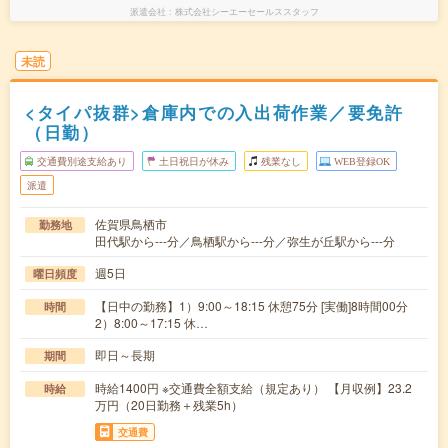
派遣会社
株式会社シーエーセールススタッフ
未読
<タイパ抜群>倉庫内での入出荷作業／要免許
（日勤）
交通費別途支給あり
土日祝日が休み
残業なし
WEB登録OK
派遣
佐賀県鳥栖市
勤務地
田代駅から---分／鳥栖駅から---分／弥生が丘駅から---分
週5日
曜日頻度
【日中の勤務】1）9:00～18:15 休憩75分 [実働]8時間00分
時間
2）8:00～17:15 休…
即日～長期
期間
時給1400円 ※交通費全額支給（規定あり） 【月収例】23.2
時給
万円（20日勤務＋残業5h）
交通費