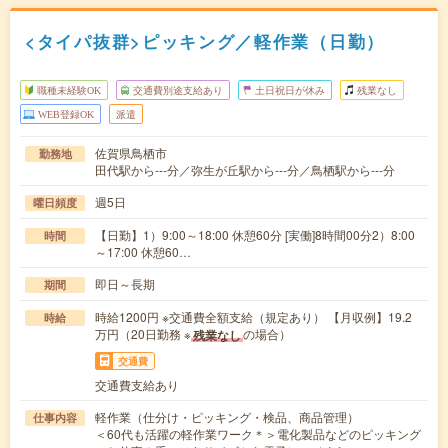
<タイパ抜群>ピッキング／軽作業（日勤）
職種未経験OK
交通費別途支給あり
土日祝日が休み
残業なし
WEB登録OK
派遣
佐賀県鳥栖市
勤務地
田代駅から---分／弥生が丘駅から---分／鳥栖駅から---分
週5日
曜日頻度
【日勤】1）9:00～18:00 休憩60分 [実働]8時間00分2）8:00
時間
～17:00 休憩60…
即日～長期
期間
時給1200円 ※交通費全額支給（規定あり） 【月収例】19.2
時給
万円（20日勤務 ※
の場合）
残業なし
交通費
交通費支給あり
軽作業（仕分け・ピッキング・検品、商品管理）
仕事内容
＜60代も活躍の軽作業ワーク＊＞電化製品などのピッキング