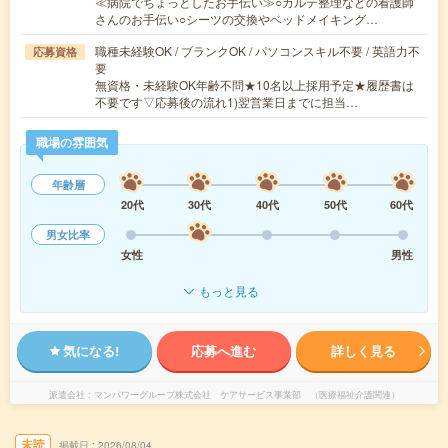
≪病院でちょっとしたお手伝い≫○カルテ整理などの看護師
さんのお手伝い○シーツの交換やベッドメイキング…
職種未経験OK / ブランクOK / パソコンスキル不要 / 英語力不
応募資格
要
無資格・未経験OK年齢不問★10名以上採用予定★履歴書は
不要です▽応募後の流れ1)翌営業日までに担当…
職場の雰囲気
年齢層
20代
30代
40代
50代
60代
男女比率
女性
男性
もっと見る
気になる!
応募へ進む
詳しく見る
派遣会社
マンパワーグループ株式会社 ケアサービス事業部 （医療福祉介護関連）
未読
掲載日
2026/08/04