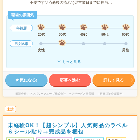
不要です▽応募後の流れ1)翌営業日までに担当…
職場の雰囲気
年齢層
20代
30代
40代
50代
60代
男女比率
女性
男性
もっと見る
気になる!
応募へ進む
詳しく見る
派遣会社
マンパワーグループ株式会社 ケアサービス事業部 （医療福祉介護関連）
未読
未経験OK！【超シンプル】人気商品のラベル
＆シール貼り→完成品を梱包