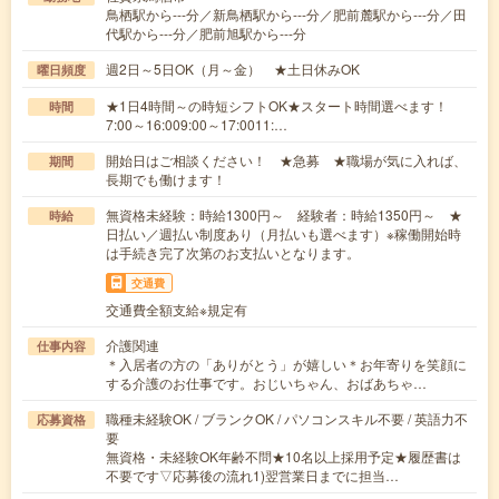
鳥栖駅から---分／新鳥栖駅から---分／肥前麓駅から---分／田
代駅から---分／肥前旭駅から---分
週2日～5日OK（月～金） ★土日休みOK
曜日頻度
★1日4時間～の時短シフトOK★スタート時間選べます！
時間
7:00～16:009:00～17:0011:…
開始日はご相談ください！ ★急募 ★職場が気に入れば、
期間
長期でも働けます！
無資格未経験：時給1300円～ 経験者：時給1350円～ ★
時給
日払い／週払い制度あり（月払いも選べます）※稼働開始時
は手続き完了次第のお支払いとなります。
交通費
交通費全額支給※規定有
介護関連
仕事内容
＊入居者の方の「ありがとう」が嬉しい＊お年寄りを笑顔に
する介護のお仕事です。おじいちゃん、おばあちゃ…
職種未経験OK / ブランクOK / パソコンスキル不要 / 英語力不
応募資格
要
無資格・未経験OK年齢不問★10名以上採用予定★履歴書は
不要です▽応募後の流れ1)翌営業日までに担当…