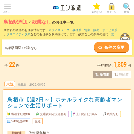
メニュー
気になる!
ログイン
検索
鳥栖駅周辺
×
残業なし
のお仕事一覧
鳥栖駅の派遣のお仕事情報です。
オフィスワーク・事務系
、
営業・販売・サービス系
、
クリエイティブ系
などのお仕事を取り揃えています。残業なしの条件の他に、
交通
費別途支給あり
、
職種未経験OK
、
友だちと一緒の応募OK
などのこだわり条件も取り
揃えています。
条件の変更
鳥栖駅周辺 / 残業なし
22
1,309
全
件
平均時給:
円
時給順
新着順
未読
掲載日
2026/08/05
鳥栖市【週2日～】ホテルライクな高齢者マン
ションで生活サポート
職種未経験OK
交通費別途支給あり
土日祝日が休み
残業なし
WEB登録OK
派遣
佐賀県鳥栖市
勤務地