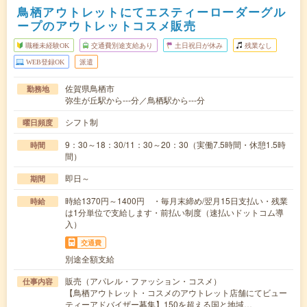
鳥栖アウトレットにてエスティーローダーグル
ープのアウトレットコスメ販売
職種未経験OK
交通費別途支給あり
土日祝日が休み
残業なし
WEB登録OK
派遣
佐賀県鳥栖市
勤務地
弥生が丘駅から---分／鳥栖駅から---分
シフト制
曜日頻度
9：30～18：30/11：30～20：30（実働7.5時間・休憩1.5時
時間
間）
即日～
期間
時給1370円～1400円 ・毎月末締め/翌月15日支払い・残業
時給
は1分単位で支給します・前払い制度（速払いドットコム導
入）
交通費
別途全額支給
販売（アパレル・ファッション・コスメ）
仕事内容
【鳥栖アウトレット・コスメのアウトレット店舗にてビュー
ティーアドバイザー募集】150を超える国と地域…