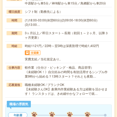
中原駅から車5分／神埼駅から車15分／鳥栖駅から車20分
シフト制（勤務先による）
曜日頻度
(1)18:00-03:00(休憩60分)(2)09:00-18:00(休憩60分)
時間
(3)13:00…
3ヶ月以上／即日スタート～長期（初回１～２ヶ月、以降３
期間
ヶ月更新）
時給1121円／22時～翌3時は深夜割増で時給1,402円
時給
交通費
実費支給／当社規定あり。
軽作業（仕分け・ピッキング・検品、商品管理）
仕事内容
《未経験OK！》自分好みの時間を有効活用するシンプル作
業9時から始める？13時スタート？それとも夜勤…
職種未経験OK / ブランクOK
応募資格
【未経験さんOK】倉庫内作業経験ある方は経験を活かせま
す！ ランスタッドは、きめ細やかなフォローで就…
職場の雰囲気
年齢層