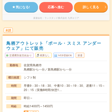
気になる!
応募へ進む
詳しく見る
派遣会社
ランスタッド株式会社 九州エリア
未読
鳥栖アウトレット「ポール・スミス アンダー
ウェア」にて販売
交通費別途支給あり
残業なし
WEB登録OK
派遣
佐賀県鳥栖市
勤務地
鳥栖駅から---分／新鳥栖駅から---分
シフト制
曜日頻度
早番9：30～18：30、中番10：30～19：30、遅番11：15～
時間
20：15（実働8時間/休憩1…
即日～
期間
時給1400円～1450円
時給