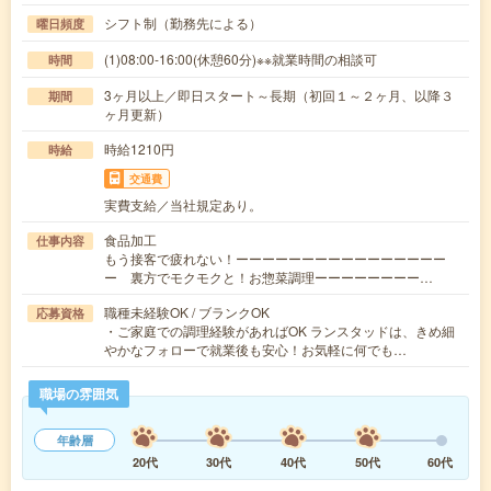
シフト制（勤務先による）
曜日頻度
(1)08:00-16:00(休憩60分)※※就業時間の相談可
時間
3ヶ月以上／即日スタート～長期（初回１～２ヶ月、以降３
期間
ヶ月更新）
時給1210円
時給
交通費
実費支給／当社規定あり。
食品加工
仕事内容
もう接客で疲れない！ーーーーーーーーーーーーーーーー
ー 裏方でモクモクと！お惣菜調理ーーーーーーーー…
職種未経験OK / ブランクOK
応募資格
・ご家庭での調理経験があればOK ランスタッドは、きめ細
やかなフォローで就業後も安心！お気軽に何でも…
職場の雰囲気
年齢層
20代
30代
40代
50代
60代