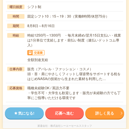
シフト制
曜日頻度
固定シフト10：15～19：30（実働8時間/休憩75分）
時間
8月8日～8月16日
期間
時給1250円～1300円 ・毎月末締め/翌月15日支払い・残業
時給
は1分単位で支給します・前払い制度（速払いドットコム導
入）
交通費
全額別途支給
販売（アパレル・ファッション・コスメ）
仕事内容
頭・首・肩にやさしくフィットし寝姿勢をサポートする枕を
はじめNASAの技術から生まれた素材を利用した…
職種未経験OK / 英語力不要
応募資格
・学生不可・大学生も歓迎します・販売が未経験の方でも丁
寧にご指導いただける環境です
気になる!
応募へ進む
詳しく見る
派遣会社
株式会社シーエーセールススタッフ