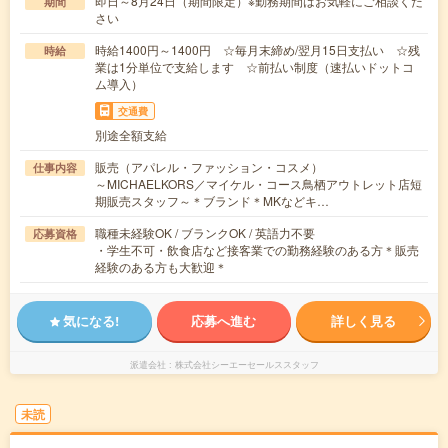
即日～8月24日（期間限定）※勤務期間はお気軽にご相談くだ
期間
さい
時給1400円～1400円 ☆毎月末締め/翌月15日支払い ☆残
時給
業は1分単位で支給します ☆前払い制度（速払いドットコ
ム導入）
交通費
別途全額支給
販売（アパレル・ファッション・コスメ）
仕事内容
～MICHAELKORS／マイケル・コース鳥栖アウトレット店短
期販売スタッフ～＊ブランド＊MKなどキ…
職種未経験OK / ブランクOK / 英語力不要
応募資格
・学生不可・飲食店など接客業での勤務経験のある方＊販売
経験のある方も大歓迎＊
気になる!
応募へ進む
詳しく見る
派遣会社
株式会社シーエーセールススタッフ
未読