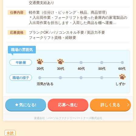
交通費支給あり
軽作業（仕分け・ピッキング・検品、商品管理）
仕事内容
＊入出荷作業・フォークリフトを使った倉庫内の家電製品の
入出荷作業を担当します・入荷した商品を棚へ運搬…
ブランクOK / パソコンスキル不要 / 英語力不要
応募資格
フォークリフト資格・経験要
職場の雰囲気
年齢層
20代
30代
40代
50代
60代
職場の様子
活気がある
しずか
気になる!
応募へ進む
詳しく見る
派遣会社
パーソルファクトリーパートナーズ株式会社
未読