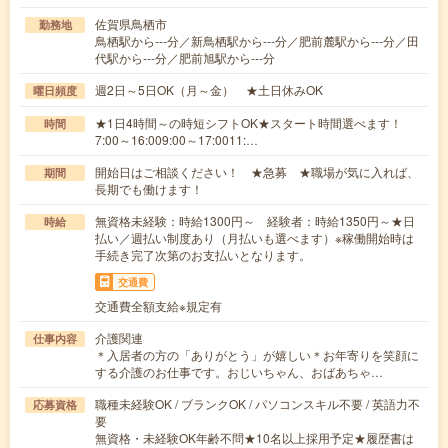
佐賀県鳥栖市
勤務地
鳥栖駅から---分／新鳥栖駅から---分／肥前麓駅から---分／田
代駅から---分／肥前旭駅から---分
週2日～5日OK（月～金） ★土日休みOK
曜日頻度
★1日4時間～の時短シフトOK★スタート時間選べます！
時間
7:00～16:009:00～17:0011:…
開始日はご相談ください！ ★急募 ★職場が気に入れば、
期間
長期でも働けます！
無資格未経験：時給1300円～ 経験者：時給1350円～★日
時給
払い／週払い制度あり（月払いも選べます）※稼働開始時は
手続き完了次第のお支払いとなります。
交通費
交通費全額支給※規定有
介護関連
仕事内容
＊入居者の方の「ありがとう」が嬉しい＊お年寄りを笑顔に
する介護のお仕事です。おじいちゃん、おばあちゃ…
職種未経験OK / ブランクOK / パソコンスキル不要 / 英語力不
応募資格
要
無資格・未経験OK年齢不問★10名以上採用予定★履歴書は