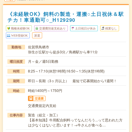
《未経験OK》飼料の製造・運搬○土日祝休＆駅
チカ！車通勤可○_H129290
職種未経験OK
交通費別途支給あり
土日祝日が休み
残業なし
WEB登録OK
派遣
佐賀県鳥栖市
勤務地
弥生が丘駅から徒歩3分／鳥栖駅から車11分
月～金／週5日勤務
曜日頻度
8:25～17:10(休憩1時間)16:50～1:35(休憩1時間)
時間
即日～長期（3ヶ月以上） 最短で応募開始から1週間！
期間
時給1400円～1750円
時給
交通費
交通費規定内支給
製造（組立・加工）
仕事内容
【基本知識】牛用配合飼料ってなんだろう...って思われた方
は少なくはないと思います！→牛さんが食べる…