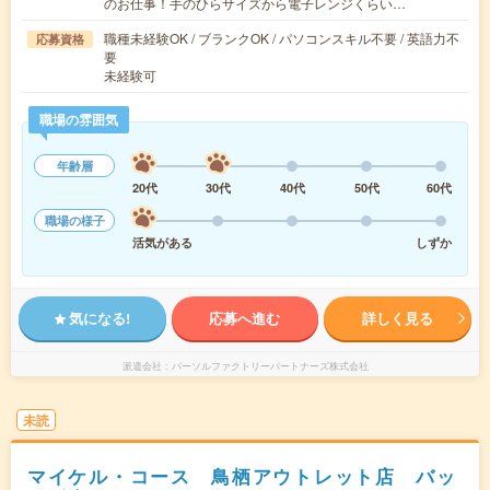
のお仕事！手のひらサイズから電子レンジくらい…
職種未経験OK / ブランクOK / パソコンスキル不要 / 英語力不
応募資格
要
未経験可
職場の雰囲気
年齢層
20代
30代
40代
50代
60代
職場の様子
活気がある
しずか
気になる!
応募へ進む
詳しく見る
派遣会社
パーソルファクトリーパートナーズ株式会社
未読
マイケル・コース 鳥栖アウトレット店 バッ