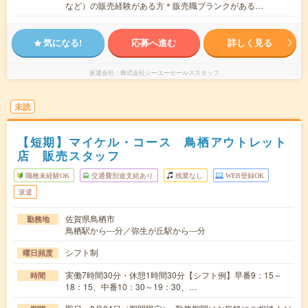
など）の販売経験がある方＊販売職ブランクがある…
気になる!
応募へ進む
詳しく見る
派遣会社
株式会社シーエーセールススタッフ
未読
【短期】マイケル・コース 鳥栖アウトレット
店 販売スタッフ
職種未経験OK
交通費別途支給あり
残業なし
WEB登録OK
派遣
佐賀県鳥栖市
勤務地
鳥栖駅から---分／弥生が丘駅から---分
シフト制
曜日頻度
実働7時間30分・休憩1時間30分【シフト例】早番9：15～
時間
18：15、中番10：30～19：30、…