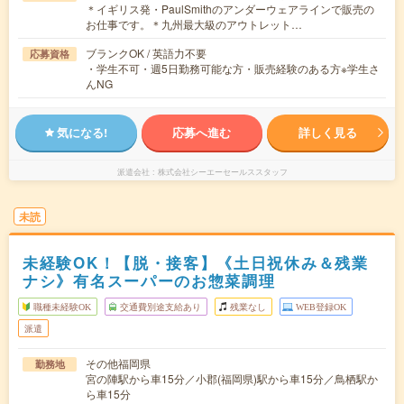
＊イギリス発・PaulSmithのアンダーウェアラインで販売の
お仕事です。＊九州最大級のアウトレット…
ブランクOK / 英語力不要
応募資格
・学生不可・週5日勤務可能な方・販売経験のある方※学生さ
んNG
気になる!
応募へ進む
詳しく見る
派遣会社
株式会社シーエーセールススタッフ
未読
未経験OK！【脱・接客】《土日祝休み＆残業
ナシ》有名スーパーのお惣菜調理
職種未経験OK
交通費別途支給あり
残業なし
WEB登録OK
派遣
その他福岡県
勤務地
宮の陣駅から車15分／小郡(福岡県)駅から車15分／鳥栖駅か
ら車15分