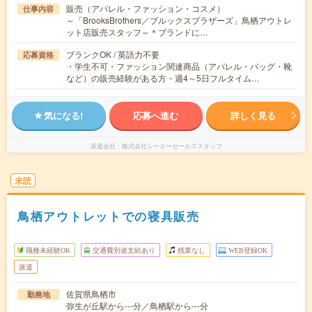
販売（アパレル・ファッション・コスメ）
仕事内容
～「BrooksBrothers／ブルックスブラザーズ」鳥栖アウトレ
ット店販売スタッフ～＊ブランドに…
ブランクOK / 英語力不要
応募資格
・学生不可・ファッション関連商品（アパレル・バッグ・靴
など）の販売経験がある方・週4～5日フルタイム…
気になる!
応募へ進む
詳しく見る
派遣会社
株式会社シーエーセールススタッフ
未読
鳥栖アウトレットでの寝具販売
職種未経験OK
交通費別途支給あり
残業なし
WEB登録OK
派遣
佐賀県鳥栖市
勤務地
弥生が丘駅から---分／鳥栖駅から---分