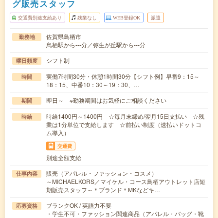
グ販売スタッフ
交通費別途支給あり
残業なし
WEB登録OK
派遣
佐賀県鳥栖市
勤務地
鳥栖駅から---分／弥生が丘駅から---分
シフト制
曜日頻度
実働7時間30分・休憩1時間30分【シフト例】早番9：15～
時間
18：15、中番10：30～19：30、…
即日～ ※勤務期間はお気軽にご相談ください
期間
時給1400円～1400円 ☆毎月末締め/翌月15日支払い ☆残
時給
業は1分単位で支給します ☆前払い制度（速払いドットコ
ム導入）
交通費
別途全額支給
販売（アパレル・ファッション・コスメ）
仕事内容
～MICHAELKORS／マイケル・コース鳥栖アウトレット店短
期販売スタッフ～＊ブランド＊MKなどキ…
ブランクOK / 英語力不要
応募資格
・学生不可・ファッション関連商品（アパレル・バッグ・靴