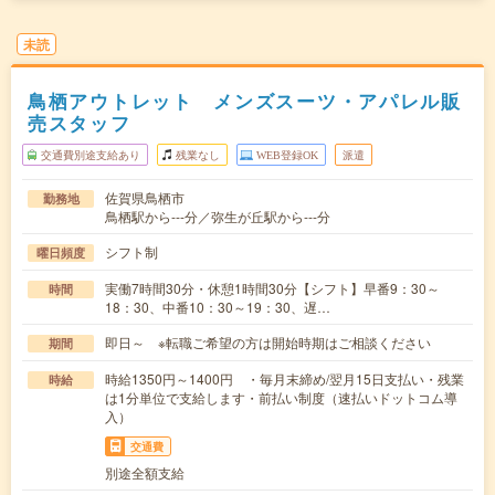
未読
鳥栖アウトレット メンズスーツ・アパレル販
売スタッフ
交通費別途支給あり
残業なし
WEB登録OK
派遣
佐賀県鳥栖市
勤務地
鳥栖駅から---分／弥生が丘駅から---分
シフト制
曜日頻度
実働7時間30分・休憩1時間30分【シフト】早番9：30～
時間
18：30、中番10：30～19：30、遅…
即日～ ※転職ご希望の方は開始時期はご相談ください
期間
時給1350円～1400円 ・毎月末締め/翌月15日支払い・残業
時給
は1分単位で支給します・前払い制度（速払いドットコム導
入）
交通費
別途全額支給