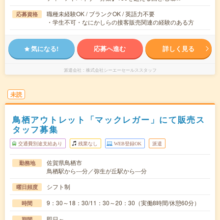
職種未経験OK / ブランクOK / 英語力不要
応募資格
・学生不可・なにかしらの接客販売関連の経験のある方
気になる!
応募へ進む
詳しく見る
派遣会社
株式会社シーエーセールススタッフ
未読
鳥栖アウトレット「マックレガー」にて販売ス
タッフ募集
交通費別途支給あり
残業なし
WEB登録OK
派遣
佐賀県鳥栖市
勤務地
鳥栖駅から---分／弥生が丘駅から---分
シフト制
曜日頻度
9：30～18：30/11：30～20：30（実働8時間/休憩60分）
時間
即日～
期間